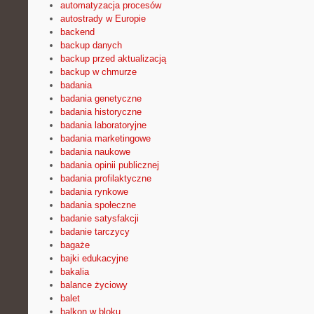
automatyzacja procesów
autostrady w Europie
backend
backup danych
backup przed aktualizacją
backup w chmurze
badania
badania genetyczne
badania historyczne
badania laboratoryjne
badania marketingowe
badania naukowe
badania opinii publicznej
badania profilaktyczne
badania rynkowe
badania społeczne
badanie satysfakcji
badanie tarczycy
bagaże
bajki edukacyjne
bakalia
balance życiowy
balet
balkon w bloku