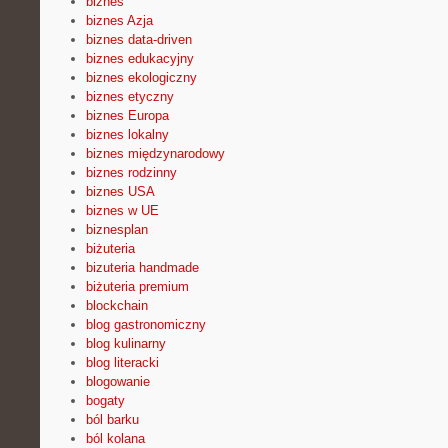
biznes
biznes Azja
biznes data-driven
biznes edukacyjny
biznes ekologiczny
biznes etyczny
biznes Europa
biznes lokalny
biznes międzynarodowy
biznes rodzinny
biznes USA
biznes w UE
biznesplan
biżuteria
bizuteria handmade
biżuteria premium
blockchain
blog gastronomiczny
blog kulinarny
blog literacki
blogowanie
bogaty
ból barku
ból kolana