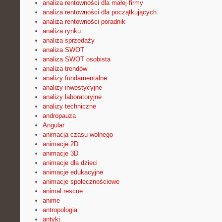
analiza rentowności dla małej firmy
analiza rentowności dla początkujących
analiza rentowności poradnik
analiza rynku
analiza sprzedaży
analiza SWOT
analiza SWOT osobista
analiza trendów
analizy fundamentalne
analizy inwestycyjne
analizy laboratoryjne
analizy techniczne
andropauza
Angular
animacja czasu wolnego
animacje 2D
animacje 3D
animacje dla dzieci
animacje edukacyjne
animacje społecznościowe
animal rescue
anime
antropologia
antyki