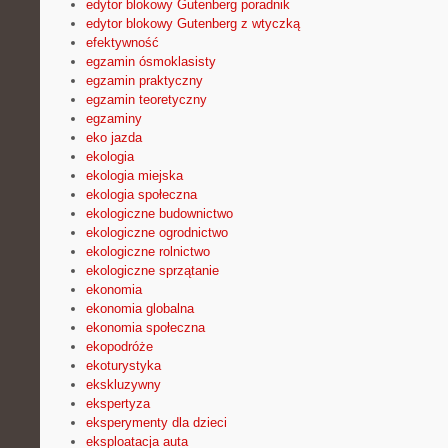
edytor blokowy Gutenberg poradnik
edytor blokowy Gutenberg z wtyczką
efektywność
egzamin ósmoklasisty
egzamin praktyczny
egzamin teoretyczny
egzaminy
eko jazda
ekologia
ekologia miejska
ekologia społeczna
ekologiczne budownictwo
ekologiczne ogrodnictwo
ekologiczne rolnictwo
ekologiczne sprzątanie
ekonomia
ekonomia globalna
ekonomia społeczna
ekopodróże
ekoturystyka
ekskluzywny
ekspertyza
eksperymenty dla dzieci
eksploatacja auta