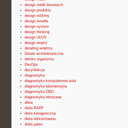
design mebli biurowych
design produktu
design roślinny
design światła
design system
design thinking
design UI/UX
design wnętrz
detailing wnętrza
Detale architektoniczne
detoks organizmu
DevOps
dezynfekcja
diagnostyka
diagnostyka komputerowa auta
diagnostyka laboratoryjna
diagnostyka OBD
diagnostyka obrazowa
dieta
dieta BARF
dieta ketogeniczna
dieta lekkostrawna
dieta paleo