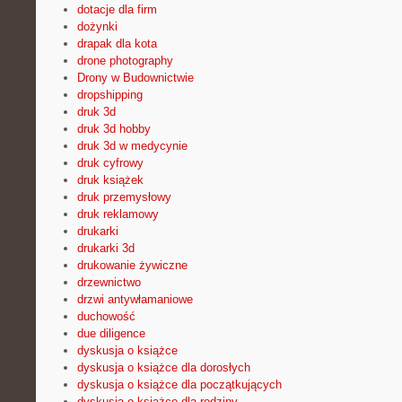
dotacje dla firm
dożynki
drapak dla kota
drone photography
Drony w Budownictwie
dropshipping
druk 3d
druk 3d hobby
druk 3d w medycynie
druk cyfrowy
druk książek
druk przemysłowy
druk reklamowy
drukarki
drukarki 3d
drukowanie żywiczne
drzewnictwo
drzwi antywłamaniowe
duchowość
due diligence
dyskusja o książce
dyskusja o książce dla dorosłych
dyskusja o książce dla początkujących
dyskusja o książce dla rodziny