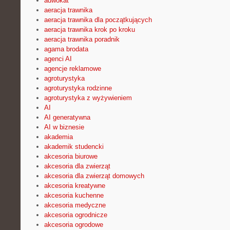
adwokat
aeracja trawnika
aeracja trawnika dla początkujących
aeracja trawnika krok po kroku
aeracja trawnika poradnik
agama brodata
agenci AI
agencje reklamowe
agroturystyka
agroturystyka rodzinne
agroturystyka z wyżywieniem
AI
AI generatywna
AI w biznesie
akademia
akademik studencki
akcesoria biurowe
akcesoria dla zwierząt
akcesoria dla zwierząt domowych
akcesoria kreatywne
akcesoria kuchenne
akcesoria medyczne
akcesoria ogrodnicze
akcesoria ogrodowe