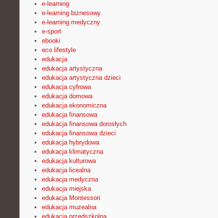
e-learning
e-learning biznesowy
e-learning medyczny
e-sport
ebooki
eco lifestyle
edukacja
edukacja artystyczna
edukacja artystyczna dzieci
edukacja cyfrowa
edukacja domowa
edukacja ekonomiczna
edukacja finansowa
edukacja finansowa dorosłych
edukacja finansowa dzieci
edukacja hybrydowa
edukacja klimatyczna
edukacja kulturowa
edukacja licealna
edukacja medyczna
edukacja miejska
edukacja Montessori
edukacja muzealna
edukacja przedszkolna