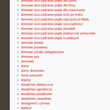
domowe oszczędzanie prądu dla domu
domowe oszczędzanie prądu dla firmy
domowe oszczędzanie prądu dla mieszkania
domowe oszczędzanie prądu krok po kroku
domowe oszczędzanie prądu najczęstsze błędy
domowe oszczędzanie prądu oszczędności
domowe oszczędzanie prądu poradnik
domowe oszczędzanie prądu praktyczne wskazówki
domowe oszczędzanie prądu w praktyce
domowe porady
domowe przetwory
domowe rytuały pielęgnacyjne
domowe spa
domowej
domy
domy drewniane
domy pasywne
doping
doradztwo dietetyczne
doradztwo ogrodnicze
doradztwo podatkowe
doradztwo zawodowe
dostępność cyfrowa
dotacje