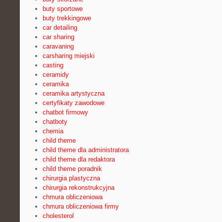
buty sportowe
buty trekkingowe
car detailing
car sharing
caravaning
carsharing miejski
casting
ceramidy
ceramika
ceramika artystyczna
certyfikaty zawodowe
chatbot firmowy
chatboty
chemia
child theme
child theme dla administratora
child theme dla redaktora
child theme poradnik
chirurgia plastyczna
chirurgia rekonstrukcyjna
chmura obliczeniowa
chmura obliczeniowa firmy
cholesterol