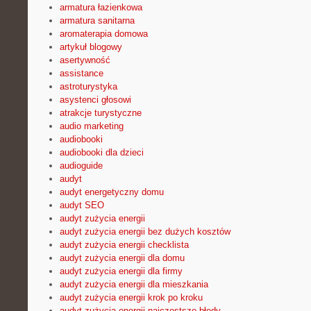
armatura łazienkowa
armatura sanitarna
aromaterapia domowa
artykuł blogowy
asertywność
assistance
astroturystyka
asystenci głosowi
atrakcje turystyczne
audio marketing
audiobooki
audiobooki dla dzieci
audioguide
audyt
audyt energetyczny domu
audyt SEO
audyt zużycia energii
audyt zużycia energii bez dużych kosztów
audyt zużycia energii checklista
audyt zużycia energii dla domu
audyt zużycia energii dla firmy
audyt zużycia energii dla mieszkania
audyt zużycia energii krok po kroku
audyt zużycia energii najczęstsze błędy