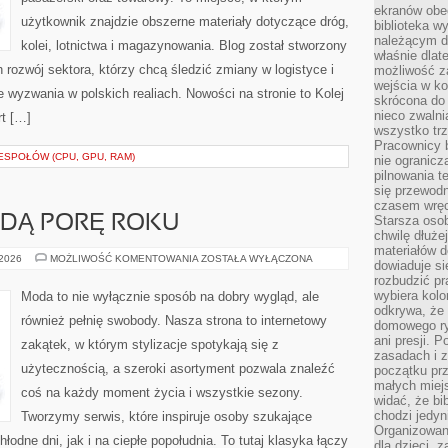
ekranów obe
użytkownik znajdzie obszerne materiały dotyczące dróg,
biblioteka 
należącym do
kolei, lotnictwa i magazynowania. Blog został stworzony
właśnie dlat
 rozwój sektora, którzy chcą śledzić zmiany w logistyce i
możliwość za
wejścia w ko
 wyzwania w polskich realiach. Nowości na stronie to Kolej
skrócona do 
nieco zwalni
rt […]
wszystko tr
Pracownicy b
SPOŁÓW (CPU, GPU, RAM)
nie ogranicz
pilnowania t
się przewodn
czasem wręc
ŻDĄ PORĘ ROKU
Starsza osob
chwilę dłuże
materiałów d
OKRYCIA
 2026
MOŻLIWOŚĆ KOMENTOWANIA
ZOSTAŁA WYŁĄCZONA
dowiaduje się
NA
rozbudzić pr
KAŻDĄ
PORĘ
wybiera kolo
Moda to nie wyłącznie sposób na dobry wygląd, ale
ROKU
odkrywa, że 
również pełnię swobody. Nasza strona to internetowy
domowego ry
ani presji.
zakątek, w którym stylizacje spotykają się z
zasadach i z
użytecznością, a szeroki asortyment pozwala znaleźć
początku pr
małych miej
coś na każdy moment życia i wszystkie sezony.
widać, że bi
chodzi jedyni
Tworzymy serwis, które inspiruje osoby szukające
Organizowane
odne dni, jak i na ciepłe popołudnia. To tutaj klasyka łączy
dla dzieci, z