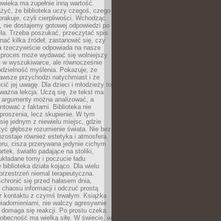
owieka ma zupełnie inną wartość.
żyć, że biblioteka uczy czegoś, czego
brakuje, czyli cierpliwości. Wchodząc
, nie dostajemy gotowej odpowiedzi po
ła. Trzeba poszukać, przeczytać spis
wnać kilka źródeł, zastanowić się, czy
a rzeczywiście odpowiada na nasze
n proces może wydawać się wolniejszy
ie w wyszukiwarce, ale równocześnie
dzielność myślenia. Pokazuje, że
awsze przychodzi natychmiast i że
cić jej uwagę. Dla dzieci i młodzieży to
ważna lekcja. Uczą się, że tekst ma
e argumenty można analizować, a
ontować z faktami. Biblioteka nie
proszenia, lecz skupienie. W tym
 się jednym z niewielu miejsc, gdzie
yć głębsze rozumienie świata. Nie bez
zostaje również estetyka i atmosfera.
ru, cisza przerywana jedynie cichym
rtek, światło padające na stoliki,
układane tomy i poczucie ładu
 biblioteka działa kojąco. Dla wielu
 przestrzeń niemal terapeutyczna.
chronić się przed hałasem dnia,
chaosu informacji i odczuć prostą
 z kontaktu z czymś trwałym. Książka
wiadomieniami, nie walczy agresywnie
 domaga się reakcji. Po prostu czeka.
obecność ma wielką siłę. W świecie, w