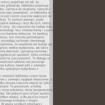
 rzeczy projektuje się tak, by
nas pobudzały, biblioteka proponuje
ikę. Zachęca do skupienia, namysłu i
na więc powiedzieć, że biblioteka w
ie jest czymś znacznie większym niż
ultury. To centrum pamięci, punkt
zędzie edukacji i azyl dla tych, którzy
li ciszy. Jej znaczenie nie maleje wraz
echnologii, lecz zmienia formę i często
szcze bardziej widoczne. Im bardziej
iesza, tym mocniej potrzebujemy
re pozwalają zachować równowagę.
rzypomina, że wspólnota nie buduje się
przez wielkie wydarzenia, ale także
enną obecność, uprzejmą rozmowę i
ęgnięcia po opowieść, która zmienia
enia na rzeczywistość. To dlatego w
owościach właśnie ona pozostaje
nej kultury, nawet jeśli z zewnątrz
tylko spokojnym budynkiem z
h miastach biblioteka często bywa
óre z zewnątrz wygląda niepozornie, a
dku skrywa znacznie więcej niż tylko
ążkami. To przestrzeń, w której
ę różne pokolenia, różne temperamenty
zeby. Dla jednych jest cichym azylem,
ródłem wiedzy, a dla jeszcze innych
ziennego kontaktu z drugim
 W epoce szybkich informacji i