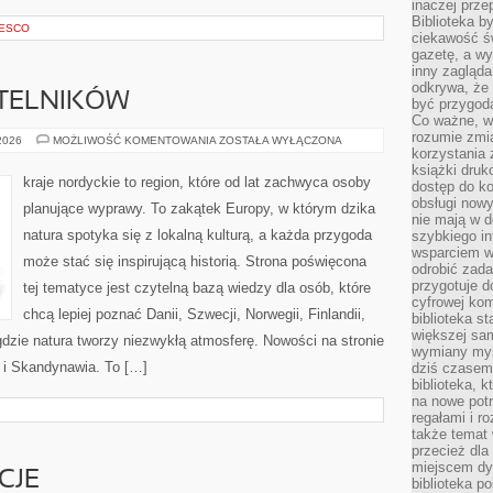
inaczej prz
Biblioteka b
NESCO
ciekawość św
gazetę, a wy
inny zagląd
odkrywa, że 
YTELNIKÓW
być przygodą
Co ważne, ws
rozumie zmi
PYTANIA
 2026
MOŻLIWOŚĆ KOMENTOWANIA
ZOSTAŁA WYŁĄCZONA
OD
korzystania z
CZYTELNIKÓW
książki druk
kraje nordyckie to region, które od lat zachwyca osoby
dostęp do k
obsługi nowy
planujące wyprawy. To zakątek Europy, w którym dzika
nie mają w 
natura spotyka się z lokalną kulturą, a każda przygoda
szybkiego in
wsparciem w
może stać się inspirującą historią. Strona poświęcona
odrobić zad
przygotuje d
tej tematyce jest czytelną bazą wiedzy dla osób, które
cyfrowej kom
chcą lepiej poznać Danii, Szwecji, Norwegii, Finlandii,
biblioteka s
większej sam
 gdzie natura tworzy niezwykłą atmosferę. Nowości na stronie
wymiany myśl
y i Skandynawia. To […]
dziś czasem
biblioteka, k
na nowe pot
regałami i r
także temat
przecież dla
miejscem dy
CJE
biblioteka p