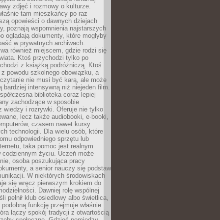
stawy zdjęć i rozmowy o kulturze.
właśnie tam mieszkańcy po raz
yszą opowieści o dawnych dziejach
cy, poznają wspomnienia najstarszych
bo oglądają dokumenty, które mogłyby
epaść w prywatnych archiwach.
ywa również miejscem, gdzie rodzi się
iata. Ktoś przychodzi tylko po
chodzi z książką podróżniczą. Ktoś
a z powodu szkolnego obowiązku, a
czytanie nie musi być karą, ale może
 bardziej intensywną niż niejeden film.
półczesna biblioteka coraz lepiej
any zachodzące w sposobie
 wiedzy i rozrywki. Oferuje nie tylko
owane, lecz także audiobooki, e-booki,
omputerów, czasem nawet kursy
ch technologii. Dla wielu osób, które
domu odpowiedniego sprzętu lub
ternetu, taka pomoc jest realnym
 codziennym życiu. Uczeń może
anie, osoba poszukująca pracy
okumenty, a senior nauczy się podstaw
unikacji. W niektórych środowiskach
taje się wręcz pierwszym krokiem do
odzielności. Dawniej rolę wspólnej
i pełnił klub osiedlowy albo świetlica,
 podobną funkcję przejmuje właśnie
tóra łączy spokój tradycji z otwartością
rzeby społeczne. Gdzieś pomiędzy