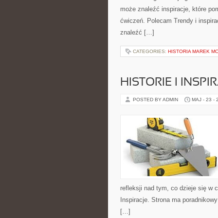
może znaleźć inspiracje, które 
ćwiczeń. Polecam Trendy i inspira
znaleźć […]
CATEGORIES:
HISTORIA MAREK M
HISTORIE I INSPI
POSTED BY ADMIN
MAJ - 23 -
refleksji nad tym, co dzieje się w c
Inspiracje. Strona ma poradnikowy
[…]