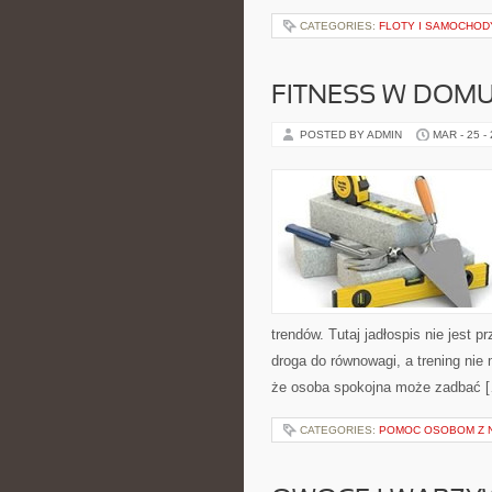
CATEGORIES:
FLOTY I SAMOCHOD
FITNESS W DOM
POSTED BY ADMIN
MAR - 25 -
trendów. Tutaj jadłospis nie jest 
droga do równowagi, a trening nie
że osoba spokojna może zadbać 
CATEGORIES:
POMOC OSOBOM Z 