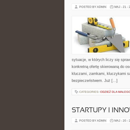
POSTED BY ADMIN
MAJ - 21 -
sytuacje, w których liczy się spr
konkretną ofertę skierowaną do o
kluczami, zamkami, kluczykami 
bezpieczeństwem. Już […]
CATEGORIES:
ODZIEŻ DLA MAŁEG
STARTUPY I INN
POSTED BY ADMIN
MAJ - 20 -