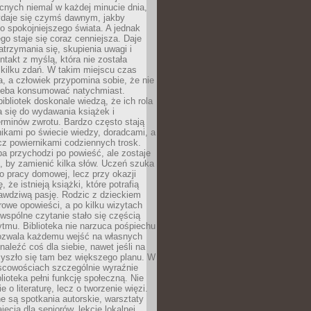
cnych niemal w każdej minucie dnia,
wydaje się czymś dawnym, jakby
 spokojniejszego świata. A jednak
ego staje się coraz cenniejsza. Daje
trzymania się, skupienia uwagi i
ntakt z myślą, która nie została
kilku zdań. W takim miejscu czas
a, a człowiek przypomina sobie, że nie
zeba konsumować natychmiast.
ibliotek doskonale wiedzą, że ich rola
a się do wydawania książek i
erminów zwrotu. Bardzo często stają
ikami po świecie wiedzy, doradcami, a
z powiernikami codziennych trosk.
a przychodzi po powieść, ale zostaje
j, by zamienić kilka słów. Uczeń szuka
o pracy domowej, lecz przy okazji
, że istnieją książki, które potrafią
awdziwą pasję. Rodzic z dzieckiem
rowe opowieści, a po kilku wizytach
wspólne czytanie stało się częścią
tmu. Biblioteka nie narzuca pośpiechu
 Pozwala każdemu wejść na własnych
naleźć coś dla siebie, nawet jeśli na
zyszło się tam bez większego planu. W
scowościach szczególnie wyraźnie
blioteka pełni funkcję społeczną. Nie
e o literaturę, lecz o tworzenie więzi.
 są spotkania autorskie, warsztaty
ajęcia dla seniorów, lekcje lokalnej