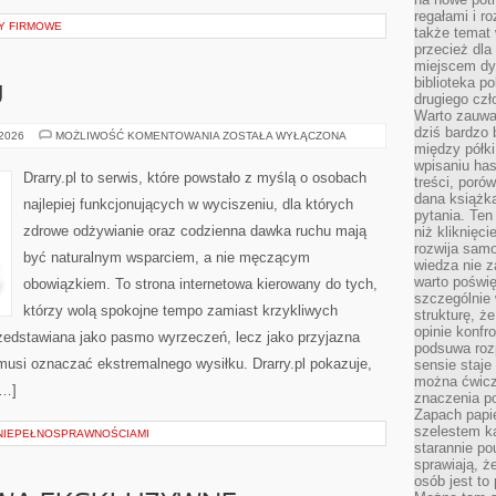
regałami i r
Y FIRMOWE
także temat
przecież dla
miejscem dy
biblioteka p
U
drugiego czł
Warto zauwa
dziś bardzo 
FITNESS
 2026
MOŻLIWOŚĆ KOMENTOWANIA
ZOSTAŁA WYŁĄCZONA
W
między półki
DOMU
wpisaniu has
Drarry.pl to serwis, które powstało z myślą o osobach
treści, poró
dana książk
najlepiej funkcjonujących w wyciszeniu, dla których
pytania. Te
zdrowe odżywianie oraz codzienna dawka ruchu mają
niż kliknięc
rozwija samo
być naturalnym wsparciem, a nie męczącym
wiedza nie z
warto poświę
obowiązkiem. To strona internetowa kierowany do tych,
szczególnie 
którzy wolą spokojne tempo zamiast krzykliwych
strukturę, ż
opinie konfr
przedstawiana jako pasmo wyrzeczeń, lecz jako przyjazna
podsuwa roz
 musi oznaczać ekstremalnego wysiłku. Drarry.pl pokazuje,
sensie staje
można ćwicz
[…]
znaczenia po
Zapach papie
szelestem ka
NIEPEŁNOSPRAWNOŚCIAMI
starannie po
sprawiają, że
osób jest to