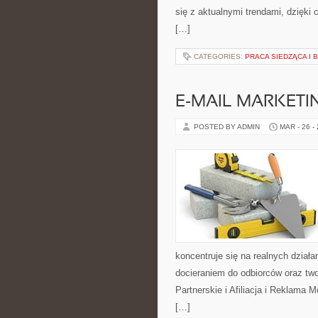
się z aktualnymi trendami, dzięki
[…]
CATEGORIES:
PRACA SIEDZĄCA I 
E-MAIL MARKETI
POSTED BY ADMIN
MAR - 26 -
koncentruje się na realnych dział
docieraniem do odbiorców oraz t
Partnerskie i Afiliacja i Reklama
[…]