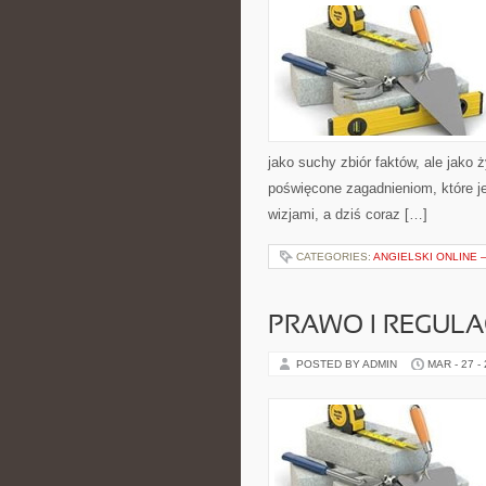
jako suchy zbiór faktów, ale jako
poświęcone zagadnieniom, które j
wizjami, a dziś coraz […]
CATEGORIES:
ANGIELSKI ONLINE –
PRAWO I REGULA
POSTED BY ADMIN
MAR - 27 -