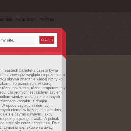
SCRIBE
FACEBOOK
TWITTER
h miastach biblioteka często bywa
óre z zewnątrz wygląda niepozornie, a
dku skrywa znacznie więcej niż tylko
ążkami. To przestrzeń, w której
ę różne pokolenia, różne temperamenty
zeby. Dla jednych jest cichym azylem,
ródłem wiedzy, a dla jeszcze innych
ziennego kontaktu z drugim
 W epoce szybkich informacji i
cnych niemal w każdej minucie dnia,
wydaje się czymś dawnym, jakby
 spokojniejszego świata. A jednak
ego staje się coraz cenniejsza. Daje
trzymania się, skupienia uwagi i