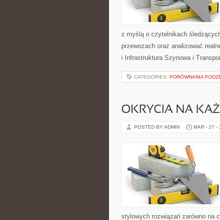
z myślą o czytelnikach śledzących
przewozach oraz analizować realne
i Infrastruktura Szynowa i Transpo
CATEGORIES:
PORÓWNANIA PODZE
OKRYCIA NA KA
POSTED BY ADMIN
MAR - 27 -
stylowych rozwiązań zarówno na chł