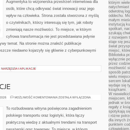
Augmentyka to wizjonerska przestrzeń internetowa dla
którym wiele
natychmiast 
osób, które chcą odkrywać świat innowacji oraz jego
odwrotną log
wpływ na człowieka. Strona została stworzona z myślą
oddechu. Moż
małym mieśc
o czytelnikach, którzy interesują się tym, jak roboty
instytucją k
spotkań, nar
zmieniają nasze możliwości. To miejsce, w którym
szukają chwi
cyfrowa transformacja nie jest przedstawiana jedynie
z rozwojem t
staje się je
 żywy temat. Na stronie można znaleźć publikacje
świat przysp
eszcze niedawno kojarzyły się głównie z cyberpunkowymi
miejsc, któ
Biblioteka p
wyłącznie po
przez codzi
możliwość si
 NARZĘDZIA I APLIKACJE
sposób patrz
wielu miejsc
sercem lokal
wydaje się 
CJE
książkami.
W niewielkic
PRAWO
 2026
MOŻLIWOŚĆ KOMENTOWANIA
ZOSTAŁA WYŁĄCZONA
miejscem, kt
I
jednak w śro
REGULACJE
regały z ksi
To rozbudowana witryna poświęcona zagadnieniom
spotykają si
polskiego transportu oraz logistyki, która łączy
i różne potr
dla innych ź
praktyczną wiedzę z aktualnymi trendami na transport
punktem cod
człowiekiem.
pasażerski oraz towarowy. To miejsce, w którym