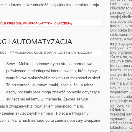
historii, wy
 czemu każdy może odnaleźć indywidualny charakter stroju.
Niekiedy to 
pierwszy sł
swojej okoli
sąsiadów al
BÓLE KRĘGOSŁUPA (PROFILAKTYKA I ĆWICZENIA)
inaczej prz
Biblioteka b
ciekawość św
gazetę, a wy
NG I AUTOMATYZACJA
inny zagląd
odkrywa, że 
być przygodą
E-
 2026
MOŻLIWOŚĆ KOMENTOWANIA
ZOSTAŁA WYŁĄCZONA
MAIL
Co ważne, ws
MARKETING
rozumie zmi
I
Serwis Mobiu.pl to innowacyjna strona internetowa
korzystania z
AUTOMATYZACJA
książki druk
poświęcona marketingowi internetowemu, która łączy
dostęp do k
wartościowe wskazówki z zakresu widoczności w sieci.
obsługi nowy
nie mają w 
To przestrzeń, w którym marki, specjaliści, a także
szybkiego in
osoby początkujące mogą znaleźć pomysły dotyczące
wsparciem w
odrobić zad
skutecznej reklamy w internecie. Zakres serwisu
przygotuje d
cyfrowej kom
aniach związanych z rozwijaniem obecności marki,
biblioteka s
worzeniem skutecznych kampanii. Polecam Programy
większej sam
wymiany myśl
 Mobilna. Na łamach serwisu poruszane są obszary związane
dziś czasem
biblioteka, k
na nowe pot