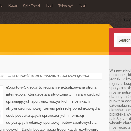
ia
Katar
Tagi
Tagi
Spis Treści
Tylko być
SUB
W niewielkic
miejscem, kt
BUTY
026
MOŻLIWOŚĆ KOMENTOWANIA
ZOSTAŁA WYŁĄCZONA
jednak w śro
SPORTOWE
regały z ksi
eSportowySklep.pl to regularnie aktualizowana strona
spotykają si
i różne potr
internetowa, która została stworzona z myślą o osobach
dla innych ź
punktem cod
uprawiających sport oraz wszystkich miłośnikach
człowiekiem.
aktywności ruchowej. Serwis pełni rolę poradnikową dla
ekranów obe
biblioteka 
osób poszukujących sprawdzonych informacji
należącym do
dotyczących odzieży sportowej, butów sportowych, a
właśnie dlat
możliwość za
eningowych. Dzięki bogatej bazie treści każdy użytkownik