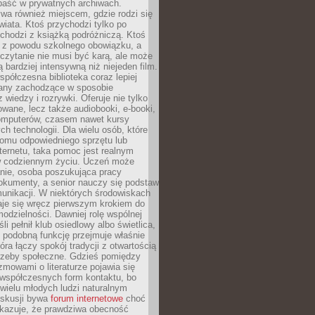
epaść w prywatnych archiwach.
ywa również miejscem, gdzie rodzi się
iata. Ktoś przychodzi tylko po
chodzi z książką podróżniczą. Ktoś
a z powodu szkolnego obowiązku, a
czytanie nie musi być karą, ale może
 bardziej intensywną niż niejeden film.
półczesna biblioteka coraz lepiej
any zachodzące w sposobie
 wiedzy i rozrywki. Oferuje nie tylko
owane, lecz także audiobooki, e-booki,
omputerów, czasem nawet kursy
ch technologii. Dla wielu osób, które
domu odpowiedniego sprzętu lub
ternetu, taka pomoc jest realnym
 codziennym życiu. Uczeń może
anie, osoba poszukująca pracy
okumenty, a senior nauczy się podstaw
unikacji. W niektórych środowiskach
taje się wręcz pierwszym krokiem do
odzielności. Dawniej rolę wspólnej
i pełnił klub osiedlowy albo świetlica,
 podobną funkcję przejmuje właśnie
tóra łączy spokój tradycji z otwartością
rzeby społeczne. Gdzieś pomiędzy
ozmowami o literaturze pojawia się
 współczesnych form kontaktu, bo
 wielu młodych ludzi naturalnym
skusji bywa
forum internetowe
choć
okazuje, że prawdziwa obecność