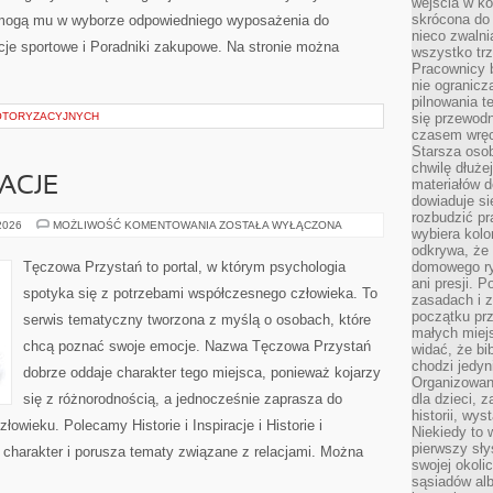
wejścia w ko
skrócona do 
pomogą mu w wyborze odpowiedniego wyposażenia do
nieco zwalni
cje sportowe i Poradniki zakupowe. Na stronie można
wszystko tr
Pracownicy b
nie ogranicz
pilnowania t
OTORYZACYJNYCH
się przewodn
czasem wręc
Starsza osob
chwilę dłuże
RACJE
materiałów d
dowiaduje się
rozbudzić pr
HISTORIE
 2026
MOŻLIWOŚĆ KOMENTOWANIA
ZOSTAŁA WYŁĄCZONA
wybiera kolo
I
INSPIRACJE
odkrywa, że 
Tęczowa Przystań to portal, w którym psychologia
domowego ry
ani presji.
spotyka się z potrzebami współczesnego człowieka. To
zasadach i z
początku pr
serwis tematyczny tworzona z myślą o osobach, które
małych miej
chcą poznać swoje emocje. Nazwa Tęczowa Przystań
widać, że bi
chodzi jedyni
dobrze oddaje charakter tego miejsca, ponieważ kojarzy
Organizowane
się z różnorodnością, a jednocześnie zaprasza do
dla dzieci, z
historii, wy
złowieku. Polecamy Historie i Inspiracje i Historie i
Niekiedy to 
pierwszy sł
 charakter i porusza tematy związane z relacjami. Można
swojej okoli
sąsiadów al