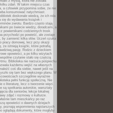
ntakt z myślą, która nie została
kilku zdań. W takim miejscu czas
a, a człowiek przypomina sobie, że nie
zeba konsumować natychmiast.
ibliotek doskonale wiedzą, że ich rola
a się do wydawania książek i
erminów zwrotu. Bardzo często stają
ikami po świecie wiedzy, doradcami, a
z powiernikami codziennych trosk.
a przychodzi po powieść, ale zostaje
j, by zamienić kilka słów. Uczeń szuka
o pracy domowej, lecz przy okazji
, że istnieją książki, które potrafią
awdziwą pasję. Rodzic z dzieckiem
rowe opowieści, a po kilku wizytach
wspólne czytanie stało się częścią
tmu. Biblioteka nie narzuca pośpiechu
 Pozwala każdemu wejść na własnych
naleźć coś dla siebie, nawet jeśli na
zyszło się tam bez większego planu. W
scowościach szczególnie wyraźnie
blioteka pełni funkcję społeczną. Nie
e o literaturę, lecz o tworzenie więzi.
 są spotkania autorskie, warsztaty
ajęcia dla seniorów, lekcje lokalnej
stawy zdjęć i rozmowy o kulturze.
właśnie tam mieszkańcy po raz
yszą opowieści o dawnych dziejach
cy, poznają wspomnienia najstarszych
bo oglądają dokumenty, które mogłyby