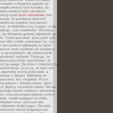
ozmowami o literaturze pojawia się
 współczesnych form kontaktu, bo
 wielu młodych ludzi naturalnym
skusji bywa
forum internetowe
choć
okazuje, że prawdziwa obecność
owieka ma zupełnie inną wartość.
żyć, że biblioteka uczy czegoś, czego
brakuje, czyli cierpliwości. Wchodząc
, nie dostajemy gotowej odpowiedzi po
ła. Trzeba poszukać, przeczytać spis
wnać kilka źródeł, zastanowić się, czy
a rzeczywiście odpowiada na nasze
n proces może wydawać się wolniejszy
ie w wyszukiwarce, ale równocześnie
dzielność myślenia. Pokazuje, że
awsze przychodzi natychmiast i że
cić jej uwagę. Dla dzieci i młodzieży to
ważna lekcja. Uczą się, że tekst ma
e argumenty można analizować, a
ontować z faktami. Biblioteka nie
proszenia, lecz skupienie. W tym
 się jednym z niewielu miejsc, gdzie
yć głębsze rozumienie świata. Nie bez
zostaje również estetyka i atmosfera.
ru, cisza przerywana jedynie cichym
rtek, światło padające na stoliki,
układane tomy i poczucie ładu
 biblioteka działa kojąco. Dla wielu
 przestrzeń niemal terapeutyczna.