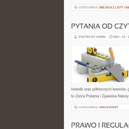
CATEGORIES:
MIEJSCA Z LISTY U
PYTANIA OD CZ
POSTED BY ADMIN
MAJ - 22 -
Islandii oraz północnych terenów,
to Zorza Polarna i Zjawiska Natur
CATEGORIES:
PRO-EXPERT
PRAWO I REGULA