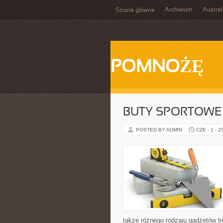
Archiwum
Austral
Strona główna
POMNOŻĘ
BUTY SPORTOWE
POSTED BY ADMIN
CZE - 1 - 2
także różnego rodzaju gadżetów tr