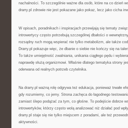
nachalności. To szczególnie ważne dla osób, które na co dzień w
drarry.pl zdrowie nie jest pokazane jako pokaz, lecz jako cicha in
W opisach, poradnikach i inspiracjach przewijają się tematy zwią
introwertycy często potrzebują szczególnej dbałości o wewnętrzny
rozsądny ruch mogą wspierać nie tylko metabolizm, ale także cod
Drarry.pl pokazuje więc, że dbanie o siebie nie kończy się na tal
To także umiejętność zwalniania, unikania ciągłego pędu i wybiera
naprawdę służą organizmowi. Właśnie dlatego tematyka strony jes
oderwana od realnych potrzeb czytelnika.
Na drarry.pl ważną rolę odgrywa też edukacja, ponieważ trwałe efe
gdy rozumiemy, co jemy. Strona zachęca do łagodnego testowani
zamiast ślepo podążać za tym, co głośne. To podejście dobrze ws
introwertyków, którzy często wolą analizować niż działać pod wp
drarry.pl staje się nie tylko miejscem z poradami, ale też przewo
aktywności.