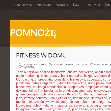
Archiwum
Australia
Katar
Tagi
Strona główna
Spis Treści
POMNOŻĘ
FITNESS W DOMU
POSTED BY ADMIN
POSTED ON MAR - 25 - 2026
MOŻLIWOŚĆ 
WYŁĄCZONA
Tagi:
aktorstwo
,
analiza finansowa
,
analiza polityczna
,
analiza tr
audio marketing
,
balet
,
banery
,
bank centralny
,
bezpieczeństwo d
UE
,
casting
,
choreografia
,
consulting biznesowy
,
cyberatak
,
cyfro
publiczna
,
detoks organizmu
,
dieta ketogeniczna
,
dieta paleo
,
die
biznesowy
,
edukacja przedszkolna
,
ekspertyza
,
employer brandin
dokumentalny
,
film fabularny
,
forum dyskusyjne
,
galerie nowocze
gluten free
,
grafitti
,
hip-hop
,
home office
,
HR
,
inflacja
,
influencer 
jazz
,
kamery ochrony
,
kino niezależne
,
konsultacje dietetyczne
,
k
media społecznościowe w polityce
,
miejsca kultu
,
monitoring
,
mu
klasyczna
,
ochrona danych
,
opieka nad seniorami
,
oprogramowan
księgowe
,
pamiątki turystyczne
,
PKB
,
plac zabaw
,
podcasty
,
poli