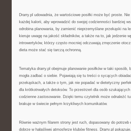
Drarry.pl udowadnia, że wartościowe posiłki może być proste. Nie 
każdej kalorii, aby wprowadzić do swojej codzienności bardziej w
odrobina planowania, by zamienić nieprzemyślane przekąski na le
kieruje uwagę na jakość składników, a także na to, jak jedzenie w
introwertyków, którzy często mocniej odczuwają zmęczenie otoc
dieta może stać się tarczą ochronną.
Tematyka drarry.pl obejmuje planowanie posiłków w taki sposób, 
mogła zadbać o siebie. Pojawiają się tu treści o sycących obiada
przekąskach, a także o tym, jak nie popadać w dietetyczny perfek
dla krótkotrwałych detoksów. To przestrzeń dla osób szukających 
codzienne zastosowanie. Dzięki temu czytelnik może odnaleźć tu
brakuje w świecie pełnym krzykliwych komunikatów.
Równie ważnym filarem strony jest ruch, dopasowany do potrzeb o
dobrze w hałaśliwej atmosferze klubów fitness. Drarry.pl pokazuj