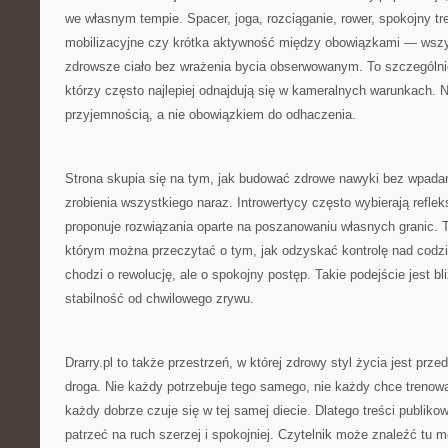
we własnym tempie. Spacer, joga, rozciąganie, rower, spokojny t
mobilizacyjne czy krótka aktywność między obowiązkami — wsz
zdrowsze ciało bez wrażenia bycia obserwowanym. To szczególnie
którzy często najlepiej odnajdują się w kameralnych warunkach. Na
przyjemnością, a nie obowiązkiem do odhaczenia.
Strona skupia się na tym, jak budować zdrowe nawyki bez wpada
zrobienia wszystkiego naraz. Introwertycy często wybierają refleksj
proponuje rozwiązania oparte na poszanowaniu własnych granic. 
którym można przeczytać o tym, jak odzyskać kontrolę nad codz
chodzi o rewolucję, ale o spokojny postęp. Takie podejście jest b
stabilność od chwilowego zrywu.
Drarry.pl to także przestrzeń, w której zdrowy styl życia jest prz
droga. Nie każdy potrzebuje tego samego, nie każdy chce trenow
każdy dobrze czuje się w tej samej diecie. Dlatego treści publik
patrzeć na ruch szerzej i spokojniej. Czytelnik może znaleźć tu m