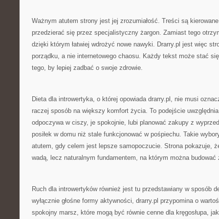
Ważnym atutem strony jest jej zrozumiałość. Treści są kierowane
przedzierać się przez specjalistyczny żargon. Zamiast tego otrzy
dzięki którym łatwiej wdrożyć nowe nawyki. Drarry.pl jest więc str
porządku, a nie internetowego chaosu. Każdy tekst może stać się
tego, by lepiej zadbać o swoje zdrowie.
Dieta dla introwertyka, o której opowiada drarry.pl, nie musi ozn
raczej sposób na większy komfort życia. To podejście uwzględnia f
odpoczywa w ciszy, je spokojnie, lubi planować zakupy z wyprze
posiłek w domu niż stale funkcjonować w pośpiechu. Takie wybo
atutem, gdy celem jest lepsze samopoczucie. Strona pokazuje, 
wadą, lecz naturalnym fundamentem, na którym można budować 
Ruch dla introwertyków również jest tu przedstawiany w sposób d
wyłącznie głośne formy aktywności, drarry.pl przypomina o wartośc
spokojny marsz, które mogą być równie cenne dla kręgosłupa, jak 