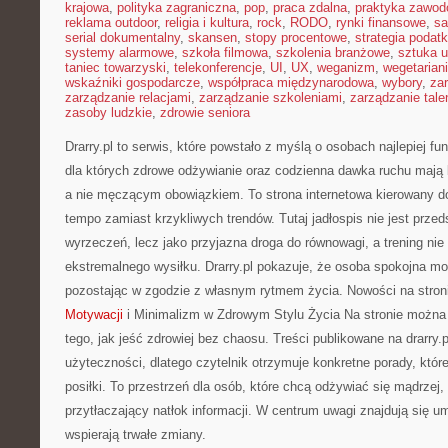
krajowa
,
polityka zagraniczna
,
pop
,
praca zdalna
,
praktyka zawo
reklama outdoor
,
religia i kultura
,
rock
,
RODO
,
rynki finansowe
,
sa
serial dokumentalny
,
skansen
,
stopy procentowe
,
strategia podat
systemy alarmowe
,
szkoła filmowa
,
szkolenia branżowe
,
sztuka u
taniec towarzyski
,
telekonferencje
,
UI
,
UX
,
weganizm
,
wegetarian
wskaźniki gospodarcze
,
współpraca międzynarodowa
,
wybory
,
za
zarządzanie relacjami
,
zarządzanie szkoleniami
,
zarządzanie tale
zasoby ludzkie
,
zdrowie seniora
Drarry.pl to serwis, które powstało z myślą o osobach najlepiej f
dla których zdrowe odżywianie oraz codzienna dawka ruchu mają
a nie męczącym obowiązkiem. To strona internetowa kierowany do
tempo zamiast krzykliwych trendów. Tutaj jadłospis nie jest prze
wyrzeczeń, lecz jako przyjazna droga do równowagi, a trening ni
ekstremalnego wysiłku. Drarry.pl pokazuje, że osoba spokojna mo
pozostając w zgodzie z własnym rytmem życia. Nowości na stron
Motywacji
i Minimalizm w Zdrowym Stylu Życia Na stronie można
tego, jak jeść zdrowiej bez chaosu. Treści publikowane na drarry.p
użyteczności, dlatego czytelnik otrzymuje konkretne porady, któr
posiłki. To przestrzeń dla osób, które chcą odżywiać się mądrzej,
przytłaczający natłok informacji. W centrum uwagi znajdują się umi
wspierają trwałe zmiany.