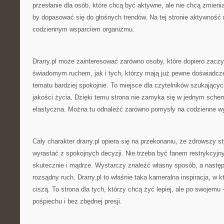
przesłanie dla osób, które chcą być aktywne, ale nie chcą zmienia
by dopasować się do głośnych trendów. Na tej stronie aktywność 
codziennym wsparciem organizmu.
Drarry.pl może zainteresować zarówno osoby, które dopiero zacz
świadomym ruchem, jak i tych, którzy mają już pewne doświadcze
tematu bardziej spokojnie. To miejsce dla czytelników szukając
jakości życia. Dzięki temu strona nie zamyka się w jednym schem
elastyczna. Można tu odnaleźć zarówno pomysły na codzienne wyb
Cały charakter drarry.pl opiera się na przekonaniu, że zdrowszy 
wyrastać z spokojnych decyzji. Nie trzeba być fanem restrykcyjny
skutecznie i mądrze. Wystarczy znaleźć własny sposób, a następ
rozsądny ruch. Drarry.pl to właśnie taka kameralna inspiracja, w kt
ciszą. To strona dla tych, którzy chcą żyć lepiej, ale po swojemu
pośpiechu i bez zbędnej presji.