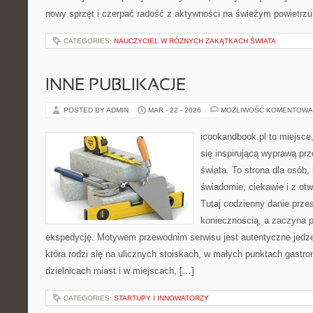
nowy sprzęt i czerpać radość z aktywności na świeżym powietrz
CATEGORIES:
NAUCZYCIEL W RÓŻNYCH ZAKĄTKACH ŚWIATA
INNE PUBLIKACJE
POSTED BY ADMIN
MAR - 22 - 2026
MOŻLIWOŚĆ KOMENTOWA
icookandbook.pl to miejsce,
się inspirującą wyprawą pr
świata. To strona dla osób,
świadomie, ciekawie i z ot
Tutaj codzienny danie prze
koniecznością, a zaczyna 
ekspedycję. Motywem przewodnim serwisu jest autentyczne jedzen
która rodzi się na ulicznych stoiskach, w małych punktach gastr
dzielnicach miast i w miejscach, […]
CATEGORIES:
STARTUPY I INNOWATORZY