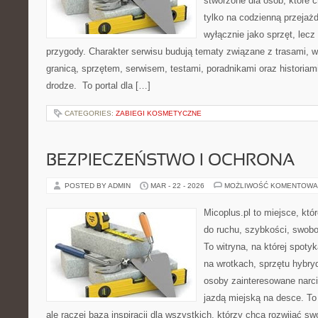
stworzone dla osób, które 
tylko na codzienną przejażd
wyłącznie jako sprzęt, lecz
przygody. Charakter serwisu budują tematy związane z trasami, 
granicą, sprzętem, serwisem, testami, poradnikami oraz historiam
drodze. To portal dla […]
CATEGORIES:
ZABIEGI KOSMETYCZNE
BEZPIECZEŃSTWO I OCHRONA
POSTED BY ADMIN
MAR - 22 - 2026
MOŻLIWOŚĆ KOMENTOWA
Micoplus.pl to miejsce, któ
do ruchu, szybkości, swobo
To witryna, na której spotyk
na wrotkach, sprzętu hybry
osoby zainteresowane narc
jazdą miejską na desce. To 
ale raczej baza inspiracji dla wszystkich, którzy chcą rozwijać s