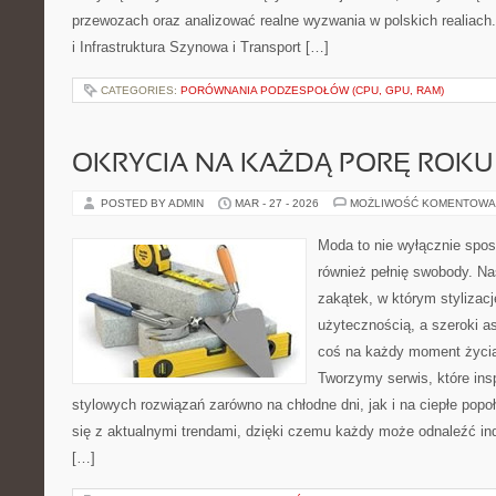
przewozach oraz analizować realne wyzwania w polskich realiach.
i Infrastruktura Szynowa i Transport […]
CATEGORIES:
PORÓWNANIA PODZESPOŁÓW (CPU, GPU, RAM)
OKRYCIA NA KAŻDĄ PORĘ ROKU
POSTED BY ADMIN
MAR - 27 - 2026
MOŻLIWOŚĆ KOMENTOWA
Moda to nie wyłącznie spos
również pełnię swobody. Na
zakątek, w którym stylizacj
użytecznością, a szeroki a
coś na każdy moment życia
Tworzymy serwis, które ins
stylowych rozwiązań zarówno na chłodne dni, jak i na ciepłe popoł
się z aktualnymi trendami, dzięki czemu każdy może odnaleźć ind
[…]