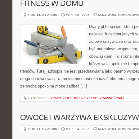
FITNESS W DOMU
POSTED BY ADMIN
MAR - 25 - 2026
MOŻLIWOŚĆ KOMENTOWA
Drarry.pl to serwis, które 
najlepiej funkcjonujących w
zdrowe odżywianie oraz co
być naturalnym wsparciem
obowiązkiem. To strona int
którzy wolą spokojne tempo
trendów. Tutaj jadłospis nie jest przedstawiana jako pasmo wyrze
droga do równowagi, a trening nie musi oznaczać ekstremalnego wy
że osoba spokojna może zadbać […]
CATEGORIES:
POMOC OSOBOM Z NIEPEŁNOSPRAWNOŚCIAMI
OWOCE I WARZYWA EKSKLUZY
POSTED BY ADMIN
MAR - 24 - 2026
MOŻLIWOŚĆ KOMENTOWA