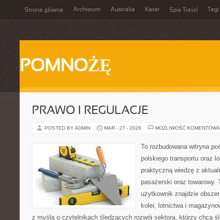
Archiwum
Australia
Katar
Tagi
Strona główna
Spis Treści
POMNOŻĘ
PRAWO I REGULACJE
POSTED BY ADMIN
MAR - 27 - 2026
MOŻLIWOŚĆ KOMENTOWA
To rozbudowana witryna po
polskiego transportu oraz lo
praktyczną wiedzę z aktual
pasażerski oraz towarowy. 
użytkownik znajdzie obszer
kolei, lotnictwa i magazyno
z myślą o czytelnikach śledzących rozwój sektora, którzy chcą śl