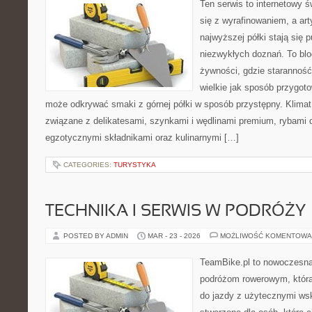
Ten serwis to internetowy 
się z wyrafinowaniem, a ar
najwyższej półki stają się 
niezwykłych doznań. To bl
żywności, gdzie starannoś
wielkie jak sposób przygo
może odkrywać smaki z górnej półki w sposób przystępny. Klimat
związane z delikatesami, szynkami i wędlinami premium, rybami 
egzotycznymi składnikami oraz kulinarnymi […]
CATEGORIES:
TURYSTYKA
TECHNIKA I SERWIS W PODRÓŻY
POSTED BY ADMIN
MAR - 23 - 2026
MOŻLIWOŚĆ KOMENTOWA
TeamBike.pl to nowoczesna
podróżom rowerowym, która
do jazdy z użytecznymi ws