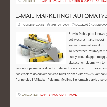
CATEGORIES:
PRACA SIEDZĄCA I BÓLE KRĘGOSŁUPA (PROFILAKTYKA I
E-MAIL MARKETING I AUTOMATY
POSTED BY ADMIN
MAR - 26 - 2026
MOŻLIWOŚĆ KOMENTOWA
Serwis Mobiu.pl to innowacy
poświęcona marketingowi in
wartościowe wskazówki z za
To przestrzeń, w którym mar
osoby początkujące mogą 
skutecznej reklamy w inter
koncentruje się na realnych działaniach związanych z rozwijanie
docieraniem do odbiorców oraz tworzeniem skutecznych kampani
Partnerskie i Afiliacja i Reklama Mobilna. Na łamach serwisu po
[…]
CATEGORIES:
FLOTY I SAMOCHODY FIRMOWE