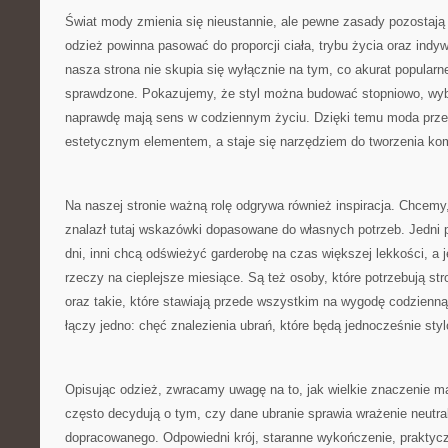
Świat mody zmienia się nieustannie, ale pewne zasady pozostają
odzież powinna pasować do proporcji ciała, trybu życia oraz indy
nasza strona nie skupia się wyłącznie na tym, co akurat popularn
sprawdzone. Pokazujemy, że styl można budować stopniowo, wybi
naprawdę mają sens w codziennym życiu. Dzięki temu moda przes
estetycznym elementem, a staje się narzędziem do tworzenia kom
Na naszej stronie ważną rolę odgrywa również inspiracja. Chcem
znalazł tutaj wskazówki dopasowane do własnych potrzeb. Jedni
dni, inni chcą odświeżyć garderobę na czas większej lekkości, a 
rzeczy na cieplejsze miesiące. Są też osoby, które potrzebują s
oraz takie, które stawiają przede wszystkim na wygodę codzienną
łączy jedno: chęć znalezienia ubrań, które będą jednocześnie sty
Opisując odzież, zwracamy uwagę na to, jak wielkie znaczenie ma
często decydują o tym, czy dane ubranie sprawia wrażenie neutra
dopracowanego. Odpowiedni krój, staranne wykończenie, praktyc