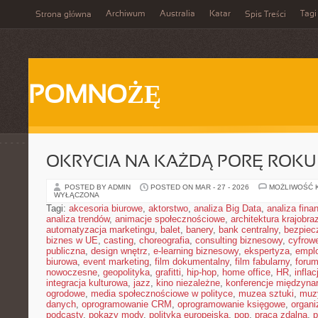
Archiwum
Australia
Katar
Tagi
Strona główna
Spis Treści
POMNOŻĘ
OKRYCIA NA KAŻDĄ PORĘ ROKU
POSTED BY ADMIN
POSTED ON MAR - 27 - 2026
MOŻLIWOŚĆ 
WYŁĄCZONA
Tagi:
akcesoria biurowe
,
aktorstwo
,
analiza Big Data
,
analiza fin
analiza trendów
,
animacje społecznościowe
,
architektura krajobra
automatyzacja marketingu
,
balet
,
banery
,
bank centralny
,
bezpiec
biznes w UE
,
casting
,
choreografia
,
consulting biznesowy
,
cyfrow
publiczna
,
design wnętrz
,
e-learning biznesowy
,
ekspertyza
,
emplo
biurowa
,
event marketing
,
film dokumentalny
,
film fabularny
,
foru
nowoczesne
,
geopolityka
,
grafitti
,
hip-hop
,
home office
,
HR
,
inflac
integracja kulturowa
,
jazz
,
kino niezależne
,
konferencje międzyna
ogrodowe
,
media społecznościowe w polityce
,
muzea sztuki
,
muz
danych
,
oprogramowanie CRM
,
oprogramowanie księgowe
,
organ
podcasty
,
pokazy mody
,
polityka europejska
,
pop
,
praca zdalna
,
p