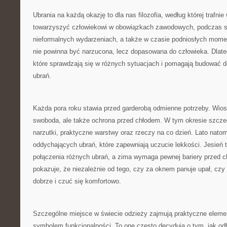
Ubrania na każdą okazję to dla nas filozofia, według której trafn
towarzyszyć człowiekowi w obowiązkach zawodowych, podczas s
nieformalnych wydarzeniach, a także w czasie podniosłych mom
nie powinna być narzucona, lecz dopasowana do człowieka. Dlat
które sprawdzają się w różnych sytuacjach i pomagają budować 
ubrań.
Każda pora roku stawia przed garderobą odmienne potrzeby. Wiosn
swoboda, ale także ochrona przed chłodem. W tym okresie szcz
narzutki, praktyczne warstwy oraz rzeczy na co dzień. Lato nato
oddychających ubrań, które zapewniają uczucie lekkości. Jesień 
połączenia różnych ubrań, a zima wymaga pewnej bariery przed 
pokazuje, że niezależnie od tego, czy za oknem panuje upał, cz
dobrze i czuć się komfortowo.
Szczególne miejsce w świecie odzieży zajmują praktyczne elemen
symbolem funkcjonalności. To one często decydują o tym, jak odb