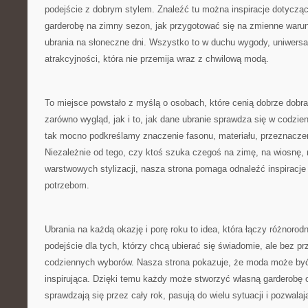
podejście z dobrym stylem. Znaleźć tu można inspiracje dotycząc
garderobę na zimny sezon, jak przygotować się na zmienne warunk
ubrania na słoneczne dni. Wszystko to w duchu wygody, uniwersa
atrakcyjności, która nie przemija wraz z chwilową modą.
To miejsce powstało z myślą o osobach, które cenią dobrze dobran
zarówno wygląd, jak i to, jak dane ubranie sprawdza się w codzi
tak mocno podkreślamy znaczenie fasonu, materiału, przeznaczen
Niezależnie od tego, czy ktoś szuka czegoś na zimę, na wiosnę, 
warstwowych stylizacji, nasza strona pomaga odnaleźć inspiracj
potrzebom.
Ubrania na każdą okazję i porę roku to idea, która łączy różnorod
podejście dla tych, którzy chcą ubierać się świadomie, ale bez 
codziennych wyborów. Nasza strona pokazuje, że moda może być
inspirująca. Dzięki temu każdy może stworzyć własną garderobę o
sprawdzają się przez cały rok, pasują do wielu sytuacji i pozwala