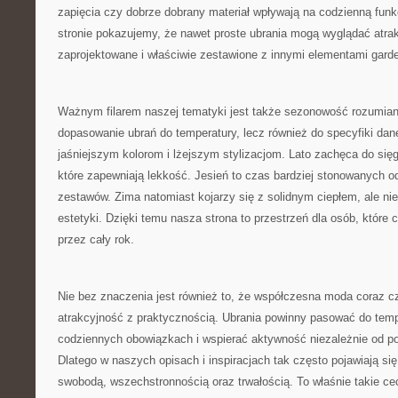
zapięcia czy dobrze dobrany materiał wpływają na codzienną funk
stronie pokazujemy, że nawet proste ubrania mogą wyglądać atrakc
zaprojektowane i właściwie zestawione z innymi elementami garde
Ważnym filarem naszej tematyki jest także sezonowość rozumiana
dopasowanie ubrań do temperatury, lecz również do specyfiki dan
jaśniejszym kolorom i lżejszym stylizacjom. Lato zachęca do sięga
które zapewniają lekkość. Jesień to czas bardziej stonowanych od
zestawów. Zima natomiast kojarzy się z solidnym ciepłem, ale ni
estetyki. Dzięki temu nasza strona to przestrzeń dla osób, które 
przez cały rok.
Nie bez znaczenia jest również to, że współczesna moda coraz cz
atrakcyjność z praktycznością. Ubrania powinny pasować do tem
codziennych obowiązkach i wspierać aktywność niezależnie od po
Dlatego w naszych opisach i inspiracjach tak często pojawiają si
swobodą, wszechstronnością oraz trwałością. To właśnie takie cec