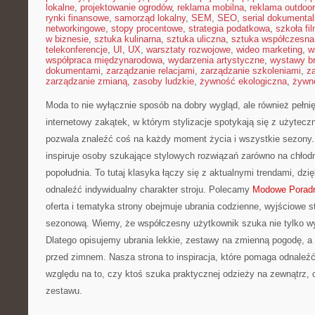
lokalne
,
projektowanie ogrodów
,
reklama mobilna
,
reklama outdoor
rynki finansowe
,
samorząd lokalny
,
SEM
,
SEO
,
serial dokumental
networkingowe
,
stopy procentowe
,
strategia podatkowa
,
szkoła fi
w biznesie
,
sztuka kulinarna
,
sztuka uliczna
,
sztuka współczesna
telekonferencje
,
UI
,
UX
,
warsztaty rozwojowe
,
wideo marketing
,
w
współpraca międzynarodowa
,
wydarzenia artystyczne
,
wystawy b
dokumentami
,
zarządzanie relacjami
,
zarządzanie szkoleniami
,
z
zarządzanie zmianą
,
zasoby ludzkie
,
żywność ekologiczna
,
żywno
Moda to nie wyłącznie sposób na dobry wygląd, ale również pełni
internetowy zakątek, w którym stylizacje spotykają się z użytecz
pozwala znaleźć coś na każdy moment życia i wszystkie sezony.
inspiruje osoby szukające stylowych rozwiązań zarówno na chłodne
popołudnia. To tutaj klasyka łączy się z aktualnymi trendami, d
odnaleźć indywidualny charakter stroju. Polecamy
Modowe Poradn
oferta i tematyka strony obejmuje ubrania codzienne, wyjściowe st
sezonową. Wiemy, że współczesny użytkownik szuka nie tylko wy
Dlatego opisujemy ubrania lekkie, zestawy na zmienną pogodę, a
przed zimnem. Nasza strona to inspiracja, które pomaga odnaleź
względu na to, czy ktoś szuka praktycznej odzieży na zewnątrz, c
zestawu.