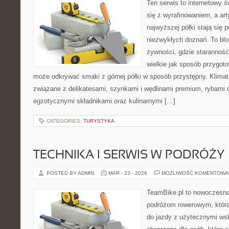
Ten serwis to internetowy 
się z wyrafinowaniem, a ar
najwyższej półki stają się 
niezwykłych doznań. To bl
żywności, gdzie starannoś
wielkie jak sposób przygo
może odkrywać smaki z górnej półki w sposób przystępny. Klimat
związane z delikatesami, szynkami i wędlinami premium, rybami 
egzotycznymi składnikami oraz kulinarnymi […]
CATEGORIES:
TURYSTYKA
TECHNIKA I SERWIS W PODRÓŻY
POSTED BY ADMIN
MAR - 23 - 2026
MOŻLIWOŚĆ KOMENTOWA
TeamBike.pl to nowoczesna
podróżom rowerowym, która
do jazdy z użytecznymi ws