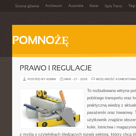
Archiwum
Australia
Katar
Tagi
Strona główna
Spis Treści
POMNOŻĘ
PRAWO I REGULACJE
POSTED BY ADMIN
MAR - 27 - 2026
MOŻLIWOŚĆ KOMENTOWA
To rozbudowana witryna po
polskiego transportu oraz lo
praktyczną wiedzę z aktual
pasażerski oraz towarowy. 
użytkownik znajdzie obszer
kolei, lotnictwa i magazyno
z myślą o czytelnikach śledzących rozwój sektora, którzy chcą śl