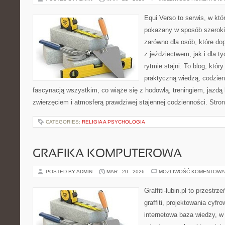
Equi Verso to serwis, w któ
pokazany w sposób szeroki, 
zarówno dla osób, które dop
z jeździectwem, jak i dla ty
rytmie stajni. To blog, któr
praktyczną wiedzą, codzie
fascynacją wszystkim, co wiąże się z hodowlą, treningiem, jazdą 
zwierzęciem i atmosferą prawdziwej stajennej codzienności. Stro
CATEGORIES:
RELIGIA A PSYCHOLOGIA
GRAFIKA KOMPUTEROWA
POSTED BY ADMIN
MAR - 20 - 2026
MOŻLIWOŚĆ KOMENTOWA
Graffiti-lubin.pl to przestr
graffiti, projektowania cyfr
internetowa baza wiedzy, w