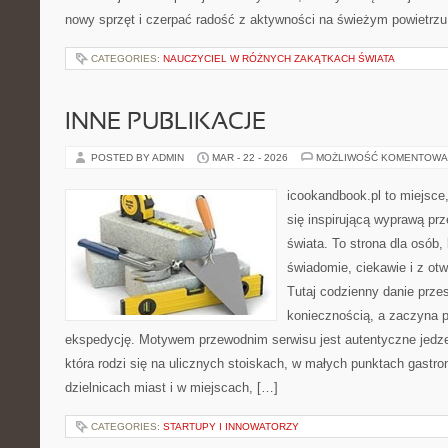
nowy sprzęt i czerpać radość z aktywności na świeżym powietrz
CATEGORIES:
NAUCZYCIEL W RÓŻNYCH ZAKĄTKACH ŚWIATA
INNE PUBLIKACJE
POSTED BY ADMIN
MAR - 22 - 2026
MOŻLIWOŚĆ KOMENTOWA
icookandbook.pl to miejsce,
się inspirującą wyprawą pr
świata. To strona dla osób,
świadomie, ciekawie i z ot
Tutaj codzienny danie prze
koniecznością, a zaczyna 
ekspedycję. Motywem przewodnim serwisu jest autentyczne jedzen
która rodzi się na ulicznych stoiskach, w małych punktach gastr
dzielnicach miast i w miejscach, […]
CATEGORIES:
STARTUPY I INNOWATORZY