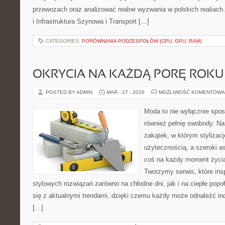
przewozach oraz analizować realne wyzwania w polskich realiach.
i Infrastruktura Szynowa i Transport […]
CATEGORIES:
PORÓWNANIA PODZESPOŁÓW (CPU, GPU, RAM)
OKRYCIA NA KAŻDĄ PORĘ ROKU
POSTED BY ADMIN
MAR - 27 - 2026
MOŻLIWOŚĆ KOMENTOWA
Moda to nie wyłącznie spos
również pełnię swobody. Na
zakątek, w którym stylizacj
użytecznością, a szeroki a
coś na każdy moment życia
Tworzymy serwis, które ins
stylowych rozwiązań zarówno na chłodne dni, jak i na ciepłe popoł
się z aktualnymi trendami, dzięki czemu każdy może odnaleźć ind
[…]