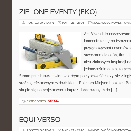
ZIELONE EVENTY (EKO)
POSTED BY ADMIN
MAR - 21 - 2026
MOŻLIWOŚĆ KOMENTOWA
Ars Vivendi to nowoczesna p
koncentruje się na tworzen
przygotowywaniu eventów t
stworzone dla osób, firm i i
nietuzinkowych inspiracji n
jednocześnie oczekują pełn
Strona przedstawia świat, w którym pomysłowość łączy się z log
stać się efektownym widowiskiem. Polecam Miejsca i Lokale i P
skupia się na projektowaniu imprez dopasowanych do […]
CATEGORIES:
GDYNIA
EQUI VERSO
POSTED BY ADMIN
MAR - 21 - 2026
MOŻLIWOŚĆ KOMENTOWA