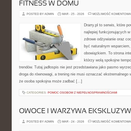
FITNESS W DOMU
POSTED BY ADMIN
MAR - 25 - 2026
MOŻLIWOŚĆ KOMENTOWA
Drarry.pl to serwis, które 
najlepiej funkcjonujących w
zdrowe odżywianie oraz co
być naturalnym wsparciem
obowiązkiem. To strona int
którzy wolą spokojne tempo
trendów. Tutaj jadłospis nie jest przedstawiana jako pasmo wyrze
droga do równowagi, a trening nie musi oznaczać ekstremalnego wy
że osoba spokojna może zadbać […]
CATEGORIES:
POMOC OSOBOM Z NIEPEŁNOSPRAWNOŚCIAMI
OWOCE I WARZYWA EKSKLUZY
POSTED BY ADMIN
MAR - 24 - 2026
MOŻLIWOŚĆ KOMENTOWA