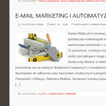
CATEGORIES:
PRACA SIEDZĄCA I BÓLE KRĘGOSŁUPA (PROFILAKTYKA I
E-MAIL MARKETING I AUTOMATY
POSTED BY ADMIN
MAR - 26 - 2026
MOŻLIWOŚĆ KOMENTOWA
Serwis Mobiu.pl to innowacy
poświęcona marketingowi in
wartościowe wskazówki z za
To przestrzeń, w którym mar
osoby początkujące mogą 
skutecznej reklamy w inter
koncentruje się na realnych działaniach związanych z rozwijanie
docieraniem do odbiorców oraz tworzeniem skutecznych kampani
Partnerskie i Afiliacja i Reklama Mobilna. Na łamach serwisu po
[…]
CATEGORIES:
FLOTY I SAMOCHODY FIRMOWE