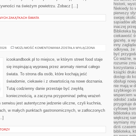
historii, wy
ktywności na świeżym powietrzu. Zobacz […]
Niekiedy to 
pierwszy sł
swojej okoli
NYCH ZAKĄTKACH ŚWIATA
sąsiadów al
inaczej prz
Biblioteka b
ciekawość św
gazetę, a wy
inny zagląd
INNE
 2026
MOŻLIWOŚĆ KOMENTOWANIA
ZOSTAŁA WYŁĄCZONA
odkrywa, że 
PUBLIKACJE
być przygodą
Co ważne, ws
icookandbook.pl to miejsce, w którym street food staje
rozumie zmi
się inspirującą wyprawą przez aromaty niemal całego
korzystania z
książki druk
świata. To strona dla osób, które kochają jeść
dostęp do k
świadomie, ciekawie i z otwartością na nowe doznania.
obsługi nowy
nie mają w 
Tutaj codzienny danie przestaje być zwykłą
szybkiego in
wsparciem w
koniecznością, a zaczyna przypominać pełną wrażeń
odrobić zad
rwisu jest autentyczne jedzenie uliczne, czyli kuchnia,
przygotuje d
cyfrowej kom
skach, w małych punktach gastronomicznych, w zatłoczonych
biblioteka s
[…]
większej sam
wymiany myśl
dziś czasem
ATORZY
biblioteka, k
na nowe pot