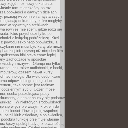
stawy zdjęć i rozmowy o kulturze.
właśnie tam mieszkańcy po raz
yszą opowieści o dawnych dziejach
cy, poznają wspomnienia najstarszych
bo oglądają dokumenty, które mogłyby
epaść w prywatnych archiwach.
ywa również miejscem, gdzie rodzi się
iata. Ktoś przychodzi tylko po
chodzi z książką podróżniczą. Ktoś
a z powodu szkolnego obowiązku, a
czytanie nie musi być karą, ale może
 bardziej intensywną niż niejeden film.
półczesna biblioteka coraz lepiej
any zachodzące w sposobie
 wiedzy i rozrywki. Oferuje nie tylko
owane, lecz także audiobooki, e-booki,
omputerów, czasem nawet kursy
ch technologii. Dla wielu osób, które
domu odpowiedniego sprzętu lub
ternetu, taka pomoc jest realnym
 codziennym życiu. Uczeń może
anie, osoba poszukująca pracy
okumenty, a senior nauczy się podstaw
unikacji. W niektórych środowiskach
taje się wręcz pierwszym krokiem do
odzielności. Dawniej rolę wspólnej
i pełnił klub osiedlowy albo świetlica,
 podobną funkcję przejmuje właśnie
tóra łączy spokój tradycji z otwartością
rzeby społeczne. Gdzieś pomiędzy