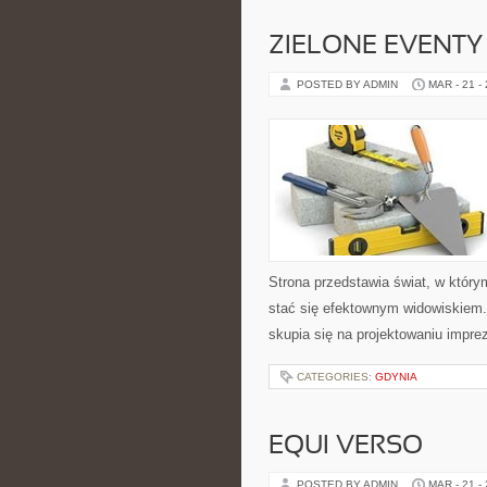
ZIELONE EVENTY 
POSTED BY ADMIN
MAR - 21 -
Strona przedstawia świat, w któr
stać się efektownym widowiskiem.
skupia się na projektowaniu impr
CATEGORIES:
GDYNIA
EQUI VERSO
POSTED BY ADMIN
MAR - 21 -