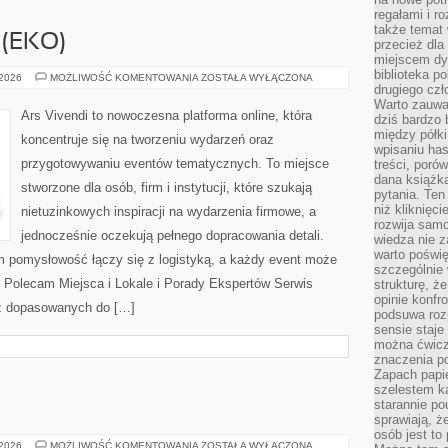
regałami i r
także temat
(EKO)
przecież dla
miejscem dy
biblioteka p
ZIELONE
 2026
MOŻLIWOŚĆ KOMENTOWANIA
ZOSTAŁA WYŁĄCZONA
EVENTY
drugiego czł
(EKO)
Warto zauwa
Ars Vivendi to nowoczesna platforma online, która
dziś bardzo 
między półki
koncentruje się na tworzeniu wydarzeń oraz
wpisaniu has
przygotowywaniu eventów tematycznych. To miejsce
treści, poró
dana książk
stworzone dla osób, firm i instytucji, które szukają
pytania. Te
niż kliknięc
nietuzinkowych inspiracji na wydarzenia firmowe, a
rozwija samo
jednocześnie oczekują pełnego dopracowania detali.
wiedza nie z
warto poświę
ym pomysłowość łączy się z logistyką, a każdy event może
szczególnie 
 Polecam Miejsca i Lokale i Porady Ekspertów Serwis
strukturę, ż
opinie konfr
ez dopasowanych do […]
podsuwa roz
sensie staje
można ćwicz
znaczenia po
Zapach papie
szelestem ka
starannie po
sprawiają, że
osób jest to
EQUI
 2026
MOŻLIWOŚĆ KOMENTOWANIA
ZOSTAŁA WYŁĄCZONA