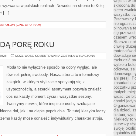
wejścia w ko
skrócona do 
 wyzwania w polskich realiach. Nowości na stronie to Kolej
nieco zwalni
rt […]
wszystko tr
Pracownicy b
nie ogranicz
SPOŁÓW (CPU, GPU, RAM)
pilnowania t
się przewodn
czasem wręc
Starsza osob
ŻDĄ PORĘ ROKU
chwilę dłuże
materiałów d
dowiaduje się
OKRYCIA
 2026
MOŻLIWOŚĆ KOMENTOWANIA
ZOSTAŁA WYŁĄCZONA
NA
rozbudzić pr
KAŻDĄ
wybiera kolo
PORĘ
Moda to nie wyłącznie sposób na dobry wygląd, ale
odkrywa, że 
ROKU
domowego ry
również pełnię swobody. Nasza strona to internetowy
ani presji.
zakątek, w którym stylizacje spotykają się z
zasadach i z
początku pr
użytecznością, a szeroki asortyment pozwala znaleźć
małych miej
coś na każdy moment życia i wszystkie sezony.
widać, że bi
chodzi jedyni
Tworzymy serwis, które inspiruje osoby szukające
Organizowane
dla dzieci, z
odne dni, jak i na ciepłe popołudnia. To tutaj klasyka łączy
historii, wy
 czemu każdy może odnaleźć indywidualny charakter stroju.
Niekiedy to 
pierwszy sł
swojej okoli
sąsiadów al