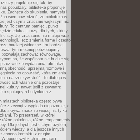
 rzeczy projektuje się tak, by
nas pobudzały, biblioteka proponuje
ikę. Zachęca do skupienia, namysłu i
na więc powiedzieć, że biblioteka w
ie jest czymś znacznie większym niż
ultury. To centrum pamięci, punkt
zędzie edukacji i azyl dla tych, którzy
li ciszy. Jej znaczenie nie maleje wraz
echnologii, lecz zmienia formę i często
szcze bardziej widoczne. Im bardziej
iesza, tym mocniej potrzebujemy
re pozwalają zachować równowagę.
rzypomina, że wspólnota nie buduje się
przez wielkie wydarzenia, ale także
enną obecność, uprzejmą rozmowę i
ęgnięcia po opowieść, która zmienia
enia na rzeczywistość. To dlatego w
owościach właśnie ona pozostaje
nej kultury, nawet jeśli z zewnątrz
tylko spokojnym budynkiem z
h miastach biblioteka często bywa
óre z zewnątrz wygląda niepozornie, a
dku skrywa znacznie więcej niż tylko
ążkami. To przestrzeń, w której
ę różne pokolenia, różne temperamenty
zeby. Dla jednych jest cichym azylem,
ródłem wiedzy, a dla jeszcze innych
ziennego kontaktu z drugim
 W epoce szybkich informacji i