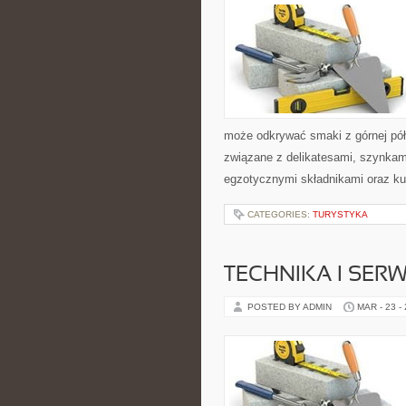
może odkrywać smaki z górnej pół
związane z delikatesami, szynkam
egzotycznymi składnikami oraz ku
CATEGORIES:
TURYSTYKA
TECHNIKA I SER
POSTED BY ADMIN
MAR - 23 -