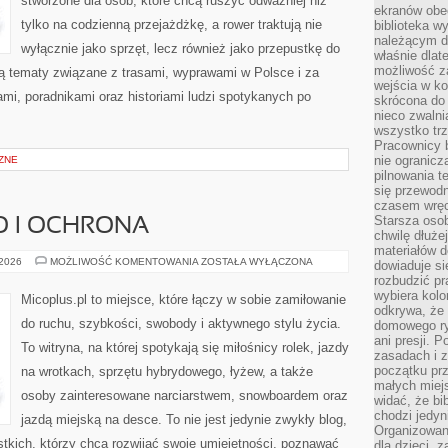
stworzone dla osób, które chcą ruszyć odważniej niż
ekranów obe
tylko na codzienną przejażdżkę, a rower traktują nie
biblioteka 
należącym do
wyłącznie jako sprzęt, lecz również jako przepustkę do
właśnie dlat
możliwość za
ją tematy związane z trasami, wyprawami w Polsce i za
wejścia w ko
ami, poradnikami oraz historiami ludzi spotykanych po
skrócona do 
nieco zwalni
wszystko tr
Pracownicy b
nie ogranicz
ZNE
pilnowania t
się przewodn
czasem wręc
Starsza osob
O I OCHRONA
chwilę dłuże
materiałów d
BEZPIECZEŃSTWO
 2026
MOŻLIWOŚĆ KOMENTOWANIA
ZOSTAŁA WYŁĄCZONA
dowiaduje się
I
rozbudzić pr
OCHRONA
wybiera kolo
Micoplus.pl to miejsce, które łączy w sobie zamiłowanie
odkrywa, że 
do ruchu, szybkości, swobody i aktywnego stylu życia.
domowego ry
ani presji.
To witryna, na której spotykają się miłośnicy rolek, jazdy
zasadach i z
początku pr
na wrotkach, sprzętu hybrydowego, łyżew, a także
małych miej
osoby zainteresowane narciarstwem, snowboardem oraz
widać, że bi
chodzi jedyni
jazdą miejską na desce. To nie jest jedynie zwykły blog,
Organizowane
ystkich, którzy chcą rozwijać swoje umiejętności, poznawać
dla dzieci, z