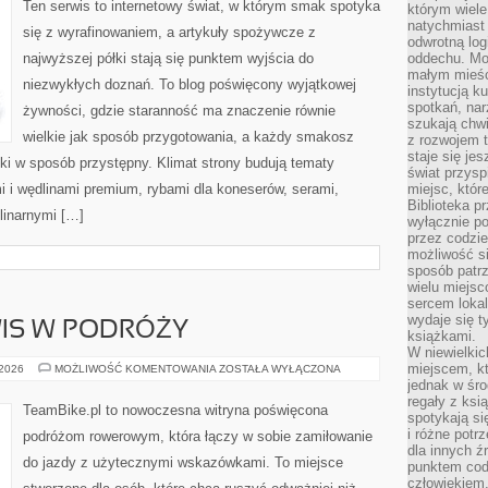
Ten serwis to internetowy świat, w którym smak spotyka
którym wiele
natychmiast 
się z wyrafinowaniem, a artykuły spożywcze z
odwrotną log
najwyższej półki stają się punktem wyjścia do
oddechu. Moż
małym mieśc
niezwykłych doznań. To blog poświęcony wyjątkowej
instytucją k
spotkań, nar
żywności, gdzie staranność ma znaczenie równie
szukają chwi
wielkie jak sposób przygotowania, a każdy smakosz
z rozwojem t
staje się je
ki w sposób przystępny. Klimat strony budują tematy
świat przysp
i i wędlinami premium, rybami dla koneserów, serami,
miejsc, któ
Biblioteka p
linarnymi […]
wyłącznie po
przez codzi
możliwość si
sposób patrz
wielu miejsc
sercem lokal
wydaje się 
WIS W PODRÓŻY
książkami.
W niewielkic
miejscem, kt
TECHNIKA
 2026
MOŻLIWOŚĆ KOMENTOWANIA
ZOSTAŁA WYŁĄCZONA
I
jednak w śro
SERWIS
regały z ksi
W
TeamBike.pl to nowoczesna witryna poświęcona
PODRÓŻY
spotykają si
i różne potr
podróżom rowerowym, która łączy w sobie zamiłowanie
dla innych ź
do jazdy z użytecznymi wskazówkami. To miejsce
punktem cod
człowiekiem.