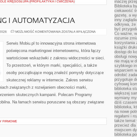
inaczej prz
BÓLE KRĘGOSŁUPA (PROFILAKTYKA I ĆWICZENIA)
Biblioteka b
ciekawość św
gazetę, a wy
inny zagląd
NG I AUTOMATYZACJA
odkrywa, że 
być przygodą
E-
 2026
MOŻLIWOŚĆ KOMENTOWANIA
ZOSTAŁA WYŁĄCZONA
Co ważne, ws
MAIL
rozumie zmi
MARKETING
I
korzystania z
Serwis Mobiu.pl to innowacyjna strona internetowa
AUTOMATYZACJA
książki druk
poświęcona marketingowi internetowemu, która łączy
dostęp do k
obsługi nowy
wartościowe wskazówki z zakresu widoczności w sieci.
nie mają w 
To przestrzeń, w którym marki, specjaliści, a także
szybkiego in
wsparciem w
osoby początkujące mogą znaleźć pomysły dotyczące
odrobić zad
przygotuje d
skutecznej reklamy w internecie. Zakres serwisu
cyfrowej kom
aniach związanych z rozwijaniem obecności marki,
biblioteka s
większej sam
worzeniem skutecznych kampanii. Polecam Programy
wymiany myśl
 Mobilna. Na łamach serwisu poruszane są obszary związane
dziś czasem
biblioteka, k
na nowe pot
regałami i r
także temat
Y FIRMOWE
przecież dla
miejscem dy
biblioteka p