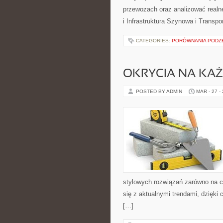
przewozach oraz analizować realne
i Infrastruktura Szynowa i Transpo
CATEGORIES:
PORÓWNANIA PODZE
OKRYCIA NA KA
POSTED BY ADMIN
MAR - 27 -
stylowych rozwiązań zarówno na chł
się z aktualnymi trendami, dzięki
[…]