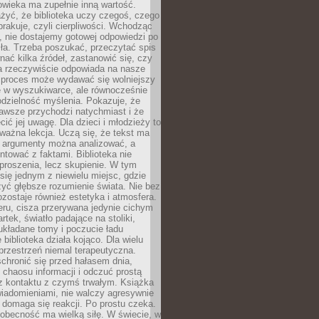
owieka ma zupełnie inną wartość.
żyć, że biblioteka uczy czegoś, czego
brakuje, czyli cierpliwości. Wchodząc
, nie dostajemy gotowej odpowiedzi po
ła. Trzeba poszukać, przeczytać spis
wnać kilka źródeł, zastanowić się, czy
a rzeczywiście odpowiada na nasze
n proces może wydawać się wolniejszy
ie w wyszukiwarce, ale równocześnie
dzielność myślenia. Pokazuje, że
awsze przychodzi natychmiast i że
cić jej uwagę. Dla dzieci i młodzieży to
ważna lekcja. Uczą się, że tekst ma
e argumenty można analizować, a
ontować z faktami. Biblioteka nie
proszenia, lecz skupienie. W tym
 się jednym z niewielu miejsc, gdzie
yć głębsze rozumienie świata. Nie bez
zostaje również estetyka i atmosfera.
ru, cisza przerywana jedynie cichym
rtek, światło padające na stoliki,
układane tomy i poczucie ładu
 biblioteka działa kojąco. Dla wielu
 przestrzeń niemal terapeutyczna.
chronić się przed hałasem dnia,
chaosu informacji i odczuć prostą
 z kontaktu z czymś trwałym. Książka
wiadomieniami, nie walczy agresywnie
 domaga się reakcji. Po prostu czeka.
obecność ma wielką siłę. W świecie, w