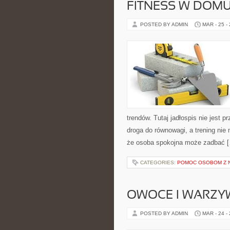
FITNESS W DOM
POSTED BY ADMIN
MAR - 25 -
trendów. Tutaj jadłospis nie jest 
droga do równowagi, a trening nie
że osoba spokojna może zadbać 
CATEGORIES:
POMOC OSOBOM Z 
OWOCE I WARZY
POSTED BY ADMIN
MAR - 24 -