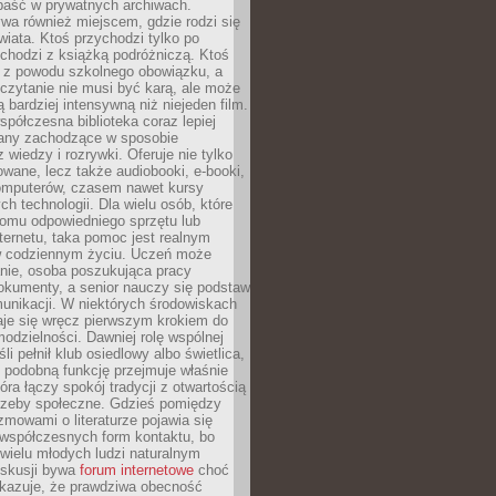
epaść w prywatnych archiwach.
ywa również miejscem, gdzie rodzi się
iata. Ktoś przychodzi tylko po
chodzi z książką podróżniczą. Ktoś
a z powodu szkolnego obowiązku, a
czytanie nie musi być karą, ale może
 bardziej intensywną niż niejeden film.
półczesna biblioteka coraz lepiej
any zachodzące w sposobie
 wiedzy i rozrywki. Oferuje nie tylko
owane, lecz także audiobooki, e-booki,
omputerów, czasem nawet kursy
ch technologii. Dla wielu osób, które
domu odpowiedniego sprzętu lub
ternetu, taka pomoc jest realnym
 codziennym życiu. Uczeń może
anie, osoba poszukująca pracy
okumenty, a senior nauczy się podstaw
unikacji. W niektórych środowiskach
taje się wręcz pierwszym krokiem do
odzielności. Dawniej rolę wspólnej
i pełnił klub osiedlowy albo świetlica,
 podobną funkcję przejmuje właśnie
tóra łączy spokój tradycji z otwartością
rzeby społeczne. Gdzieś pomiędzy
ozmowami o literaturze pojawia się
 współczesnych form kontaktu, bo
 wielu młodych ludzi naturalnym
skusji bywa
forum internetowe
choć
okazuje, że prawdziwa obecność