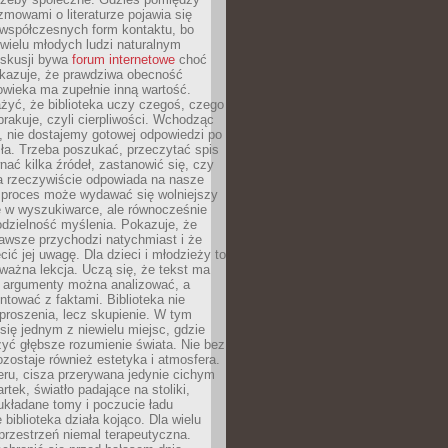
ozmowami o literaturze pojawia się
 współczesnych form kontaktu, bo
 wielu młodych ludzi naturalnym
skusji bywa
forum internetowe
choć
okazuje, że prawdziwa obecność
owieka ma zupełnie inną wartość.
żyć, że biblioteka uczy czegoś, czego
brakuje, czyli cierpliwości. Wchodząc
, nie dostajemy gotowej odpowiedzi po
ła. Trzeba poszukać, przeczytać spis
wnać kilka źródeł, zastanowić się, czy
a rzeczywiście odpowiada na nasze
n proces może wydawać się wolniejszy
ie w wyszukiwarce, ale równocześnie
dzielność myślenia. Pokazuje, że
awsze przychodzi natychmiast i że
cić jej uwagę. Dla dzieci i młodzieży to
ważna lekcja. Uczą się, że tekst ma
e argumenty można analizować, a
ontować z faktami. Biblioteka nie
proszenia, lecz skupienie. W tym
 się jednym z niewielu miejsc, gdzie
yć głębsze rozumienie świata. Nie bez
zostaje również estetyka i atmosfera.
ru, cisza przerywana jedynie cichym
rtek, światło padające na stoliki,
układane tomy i poczucie ładu
 biblioteka działa kojąco. Dla wielu
 przestrzeń niemal terapeutyczna.