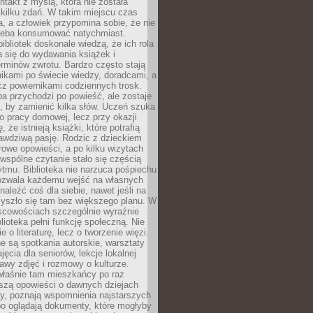
ntakt z myślą, która nie została
kilku zdań. W takim miejscu czas
a, a człowiek przypomina sobie, że nie
zeba konsumować natychmiast.
ibliotek doskonale wiedzą, że ich rola
a się do wydawania książek i
erminów zwrotu. Bardzo często stają
ikami po świecie wiedzy, doradcami, a
z powiernikami codziennych trosk.
a przychodzi po powieść, ale zostaje
j, by zamienić kilka słów. Uczeń szuka
o pracy domowej, lecz przy okazji
, że istnieją książki, które potrafią
awdziwą pasję. Rodzic z dzieckiem
rowe opowieści, a po kilku wizytach
wspólne czytanie stało się częścią
tmu. Biblioteka nie narzuca pośpiechu
 Pozwala każdemu wejść na własnych
naleźć coś dla siebie, nawet jeśli na
zyszło się tam bez większego planu. W
scowościach szczególnie wyraźnie
blioteka pełni funkcję społeczną. Nie
e o literaturę, lecz o tworzenie więzi.
 są spotkania autorskie, warsztaty
ajęcia dla seniorów, lekcje lokalnej
stawy zdjęć i rozmowy o kulturze.
właśnie tam mieszkańcy po raz
yszą opowieści o dawnych dziejach
cy, poznają wspomnienia najstarszych
bo oglądają dokumenty, które mogłyby