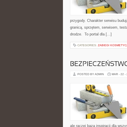
przygody. Charakter serwisu budu
granicą, sprzętem, serwisem, test
drodze. To portal dla […]
CATEGORIES:
ZABIEGI KOSMETYC
BEZPIECZEŃSTW
POSTED BY ADMIN
MAR - 22 -
ale raczej baza inspiracji dla wsz