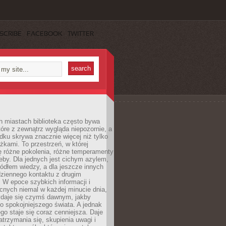
SCRIBE
FACEBOOK
TWITTER
h miastach biblioteka często bywa
óre z zewnątrz wygląda niepozornie, a
dku skrywa znacznie więcej niż tylko
ążkami. To przestrzeń, w której
ę różne pokolenia, różne temperamenty
zeby. Dla jednych jest cichym azylem,
ródłem wiedzy, a dla jeszcze innych
ziennego kontaktu z drugim
 W epoce szybkich informacji i
cnych niemal w każdej minucie dnia,
wydaje się czymś dawnym, jakby
 spokojniejszego świata. A jednak
ego staje się coraz cenniejsza. Daje
trzymania się, skupienia uwagi i