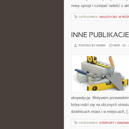
nowy sprzęt i czerpać radość z a
CATEGORIES:
NAUCZYCIEL W RÓŻ
INNE PUBLIKACJE
POSTED BY ADMIN
MAR - 22 -
ekspedycję. Motywem przewodnim se
która rodzi się na ulicznych stoi
dzielnicach miast i w miejscach, 
CATEGORIES:
STARTUPY I INNOW