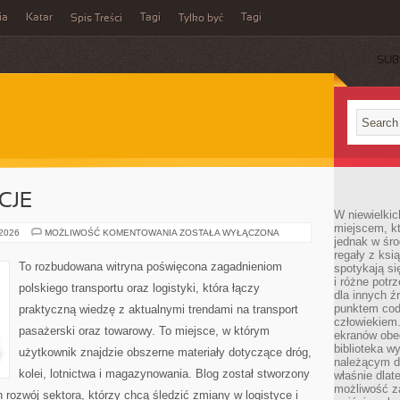
ia
Katar
Tagi
Tagi
Spis Treści
Tylko być
SUB
CJE
W niewielkic
miejscem, kt
PRAWO
 2026
MOŻLIWOŚĆ KOMENTOWANIA
ZOSTAŁA WYŁĄCZONA
jednak w śro
I
REGULACJE
regały z ksi
To rozbudowana witryna poświęcona zagadnieniom
spotykają si
i różne potr
polskiego transportu oraz logistyki, która łączy
dla innych ź
punktem cod
praktyczną wiedzę z aktualnymi trendami na transport
człowiekiem.
pasażerski oraz towarowy. To miejsce, w którym
ekranów obe
biblioteka 
użytkownik znajdzie obszerne materiały dotyczące dróg,
należącym do
kolei, lotnictwa i magazynowania. Blog został stworzony
właśnie dlat
możliwość za
 rozwój sektora, którzy chcą śledzić zmiany w logistyce i