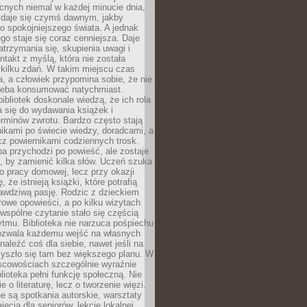
cnych niemal w każdej minucie dnia,
wydaje się czymś dawnym, jakby
 spokojniejszego świata. A jednak
ego staje się coraz cenniejsza. Daje
trzymania się, skupienia uwagi i
ntakt z myślą, która nie została
kilku zdań. W takim miejscu czas
a, a człowiek przypomina sobie, że nie
zeba konsumować natychmiast.
ibliotek doskonale wiedzą, że ich rola
a się do wydawania książek i
erminów zwrotu. Bardzo często stają
ikami po świecie wiedzy, doradcami, a
z powiernikami codziennych trosk.
a przychodzi po powieść, ale zostaje
j, by zamienić kilka słów. Uczeń szuka
o pracy domowej, lecz przy okazji
, że istnieją książki, które potrafią
awdziwą pasję. Rodzic z dzieckiem
rowe opowieści, a po kilku wizytach
wspólne czytanie stało się częścią
tmu. Biblioteka nie narzuca pośpiechu
 Pozwala każdemu wejść na własnych
naleźć coś dla siebie, nawet jeśli na
zyszło się tam bez większego planu. W
scowościach szczególnie wyraźnie
blioteka pełni funkcję społeczną. Nie
e o literaturę, lecz o tworzenie więzi.
 są spotkania autorskie, warsztaty
ajęcia dla seniorów, lekcje lokalnej