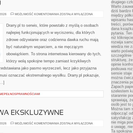
drugiego czł
U
Warto zauwa
dziś bardzo 
FITNESS
 2026
MOŻLIWOŚĆ KOMENTOWANIA
ZOSTAŁA WYŁĄCZONA
między półki
W
wpisaniu has
DOMU
treści, poró
Drarry.pl to serwis, które powstało z myślą o osobach
dana książk
najlepiej funkcjonujących w wyciszeniu, dla których
pytania. Te
niż kliknięc
zdrowe odżywianie oraz codzienna dawka ruchu mają
rozwija samo
wiedza nie z
być naturalnym wsparciem, a nie męczącym
warto poświę
obowiązkiem. To strona internetowa kierowany do tych,
szczególnie 
strukturę, ż
którzy wolą spokojne tempo zamiast krzykliwych
opinie konfr
przedstawiana jako pasmo wyrzeczeń, lecz jako przyjazna
podsuwa roz
sensie staje
 musi oznaczać ekstremalnego wysiłku. Drarry.pl pokazuje,
można ćwicz
znaczenia po
[…]
Zapach papie
szelestem ka
NIEPEŁNOSPRAWNOŚCIAMI
starannie po
sprawiają, że
osób jest to
Można tam s
WA EKSKLUZYWNE
odpocząć od 
satysfakcję
nie miga po
OWOCE
 2026
MOŻLIWOŚĆ KOMENTOWANIA
ZOSTAŁA WYŁĄCZONA
o uwagę, nie
I
WARZYWA
Ta spokojna 
EKSKLUZYWNE