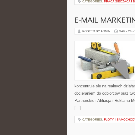
CATEGORIES:
PRACA SIEDZĄCA I 
E-MAIL MARKETI
POSTED BY ADMIN
MAR - 26 -
koncentruje się na realnych dział
docieraniem do odbiorców oraz t
Partnerskie i Afiliacja i Reklama
[…]
CATEGORIES:
FLOTY I SAMOCHOD