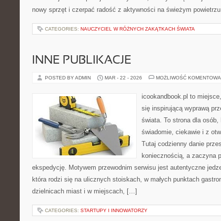
nowy sprzęt i czerpać radość z aktywności na świeżym powietrz
CATEGORIES:
NAUCZYCIEL W RÓŻNYCH ZAKĄTKACH ŚWIATA
INNE PUBLIKACJE
POSTED BY ADMIN
MAR - 22 - 2026
MOŻLIWOŚĆ KOMENTOWA
icookandbook.pl to miejsce,
się inspirującą wyprawą pr
świata. To strona dla osób,
świadomie, ciekawie i z ot
Tutaj codzienny danie prze
koniecznością, a zaczyna 
ekspedycję. Motywem przewodnim serwisu jest autentyczne jedzen
która rodzi się na ulicznych stoiskach, w małych punktach gastr
dzielnicach miast i w miejscach, […]
CATEGORIES:
STARTUPY I INNOWATORZY