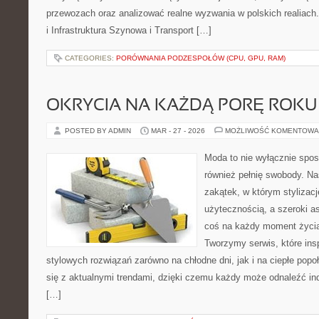
przewozach oraz analizować realne wyzwania w polskich realiach.
i Infrastruktura Szynowa i Transport […]
CATEGORIES:
PORÓWNANIA PODZESPOŁÓW (CPU, GPU, RAM)
OKRYCIA NA KAŻDĄ PORĘ ROKU
POSTED BY ADMIN
MAR - 27 - 2026
MOŻLIWOŚĆ KOMENTOWA
Moda to nie wyłącznie spos
również pełnię swobody. Na
zakątek, w którym stylizacj
użytecznością, a szeroki a
coś na każdy moment życia
Tworzymy serwis, które ins
stylowych rozwiązań zarówno na chłodne dni, jak i na ciepłe popoł
się z aktualnymi trendami, dzięki czemu każdy może odnaleźć ind
[…]