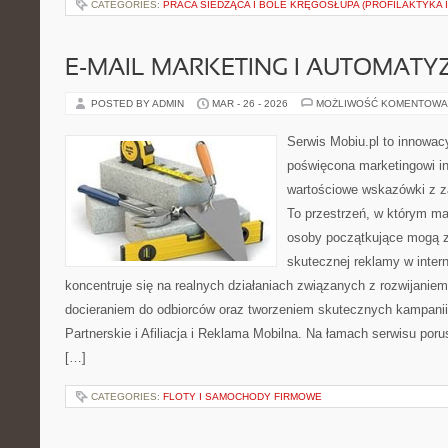
CATEGORIES:
PRACA SIEDZĄCA I BÓLE KRĘGOSŁUPA (PROFILAKTYKA I
E-MAIL MARKETING I AUTOMATY
POSTED BY ADMIN
MAR - 26 - 2026
MOŻLIWOŚĆ KOMENTOWA
Serwis Mobiu.pl to innowacy
poświęcona marketingowi in
wartościowe wskazówki z za
To przestrzeń, w którym mar
osoby początkujące mogą 
skutecznej reklamy w inter
koncentruje się na realnych działaniach związanych z rozwijanie
docieraniem do odbiorców oraz tworzeniem skutecznych kampani
Partnerskie i Afiliacja i Reklama Mobilna. Na łamach serwisu po
[…]
CATEGORIES:
FLOTY I SAMOCHODY FIRMOWE