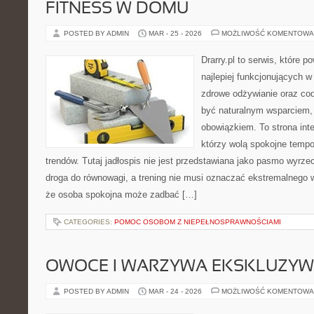
FITNESS W DOMU
POSTED BY ADMIN
MAR - 25 - 2026
MOŻLIWOŚĆ KOMENTOWA
Drarry.pl to serwis, które 
najlepiej funkcjonujących w
zdrowe odżywianie oraz co
być naturalnym wsparciem
obowiązkiem. To strona int
którzy wolą spokojne tempo
trendów. Tutaj jadłospis nie jest przedstawiana jako pasmo wyrze
droga do równowagi, a trening nie musi oznaczać ekstremalnego wy
że osoba spokojna może zadbać […]
CATEGORIES:
POMOC OSOBOM Z NIEPEŁNOSPRAWNOŚCIAMI
OWOCE I WARZYWA EKSKLUZY
POSTED BY ADMIN
MAR - 24 - 2026
MOŻLIWOŚĆ KOMENTOWA