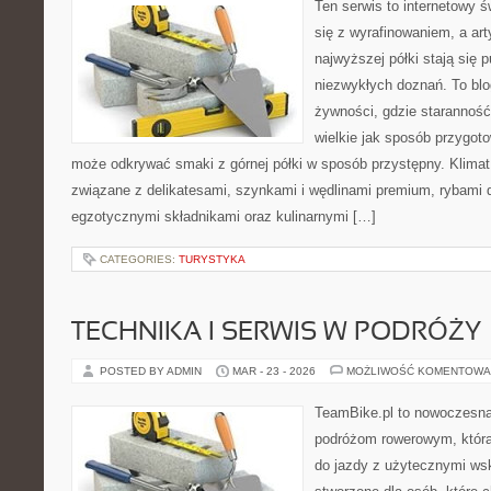
Ten serwis to internetowy 
się z wyrafinowaniem, a ar
najwyższej półki stają się 
niezwykłych doznań. To bl
żywności, gdzie starannoś
wielkie jak sposób przygo
może odkrywać smaki z górnej półki w sposób przystępny. Klimat
związane z delikatesami, szynkami i wędlinami premium, rybami 
egzotycznymi składnikami oraz kulinarnymi […]
CATEGORIES:
TURYSTYKA
TECHNIKA I SERWIS W PODRÓŻY
POSTED BY ADMIN
MAR - 23 - 2026
MOŻLIWOŚĆ KOMENTOWA
TeamBike.pl to nowoczesna
podróżom rowerowym, która
do jazdy z użytecznymi ws