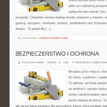
stworzone dla osób, które 
tylko na codzienną przejażd
wyłącznie jako sprzęt, lecz
przygody. Charakter serwisu budują tematy związane z trasami, 
granicą, sprzętem, serwisem, testami, poradnikami oraz historiam
drodze. To portal dla […]
CATEGORIES:
ZABIEGI KOSMETYCZNE
BEZPIECZEŃSTWO I OCHRONA
POSTED BY ADMIN
MAR - 22 - 2026
MOŻLIWOŚĆ KOMENTOWA
Micoplus.pl to miejsce, któ
do ruchu, szybkości, swobo
To witryna, na której spotyk
na wrotkach, sprzętu hybry
osoby zainteresowane narc
jazdą miejską na desce. To 
ale raczej baza inspiracji dla wszystkich, którzy chcą rozwijać s