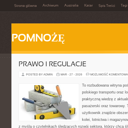
Archiwum
Australia
Katar
Tagi
Strona główna
Spis Treści
POMNOŻĘ
PRAWO I REGULACJE
POSTED BY ADMIN
MAR - 27 - 2026
MOŻLIWOŚĆ KOMENTOWA
To rozbudowana witryna po
polskiego transportu oraz lo
praktyczną wiedzę z aktual
pasażerski oraz towarowy. 
użytkownik znajdzie obszer
kolei, lotnictwa i magazyno
z myślą o czytelnikach śledzących rozwój sektora, którzy chcą śl