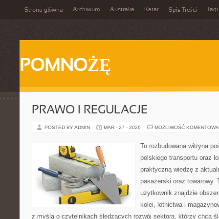
Archiwum
Australia
Katar
Tagi
Strona główna
Spis Treści
POMNOŻĘ
PRAWO I REGULACJE
POSTED BY ADMIN
MAR - 27 - 2026
MOŻLIWOŚĆ KOMENTOWA
To rozbudowana witryna po
polskiego transportu oraz lo
praktyczną wiedzę z aktual
pasażerski oraz towarowy. 
użytkownik znajdzie obszer
kolei, lotnictwa i magazyno
z myślą o czytelnikach śledzących rozwój sektora, którzy chcą śl