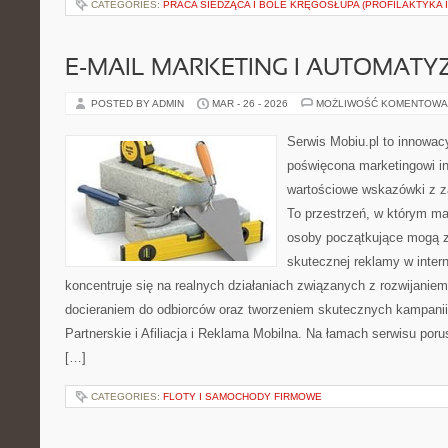
CATEGORIES:
PRACA SIEDZĄCA I BÓLE KRĘGOSŁUPA (PROFILAKTYKA I
E-MAIL MARKETING I AUTOMATY
POSTED BY ADMIN
MAR - 26 - 2026
MOŻLIWOŚĆ KOMENTOWA
Serwis Mobiu.pl to innowacy
poświęcona marketingowi in
wartościowe wskazówki z za
To przestrzeń, w którym mar
osoby początkujące mogą 
skutecznej reklamy w inter
koncentruje się na realnych działaniach związanych z rozwijanie
docieraniem do odbiorców oraz tworzeniem skutecznych kampani
Partnerskie i Afiliacja i Reklama Mobilna. Na łamach serwisu po
[…]
CATEGORIES:
FLOTY I SAMOCHODY FIRMOWE