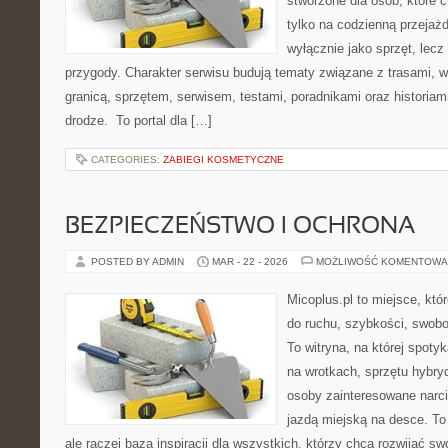
stworzone dla osób, które 
tylko na codzienną przejażd
wyłącznie jako sprzęt, lecz
przygody. Charakter serwisu budują tematy związane z trasami, 
granicą, sprzętem, serwisem, testami, poradnikami oraz historiam
drodze. To portal dla […]
CATEGORIES:
ZABIEGI KOSMETYCZNE
BEZPIECZEŃSTWO I OCHRONA
POSTED BY ADMIN
MAR - 22 - 2026
MOŻLIWOŚĆ KOMENTOWA
Micoplus.pl to miejsce, któ
do ruchu, szybkości, swobo
To witryna, na której spotyk
na wrotkach, sprzętu hybry
osoby zainteresowane narc
jazdą miejską na desce. To 
ale raczej baza inspiracji dla wszystkich, którzy chcą rozwijać s