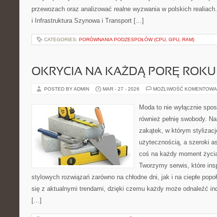
przewozach oraz analizować realne wyzwania w polskich realiach.
i Infrastruktura Szynowa i Transport […]
CATEGORIES:
PORÓWNANIA PODZESPOŁÓW (CPU, GPU, RAM)
OKRYCIA NA KAŻDĄ PORĘ ROKU
POSTED BY ADMIN
MAR - 27 - 2026
MOŻLIWOŚĆ KOMENTOWA
Moda to nie wyłącznie spos
również pełnię swobody. Na
zakątek, w którym stylizacj
użytecznością, a szeroki a
coś na każdy moment życia
Tworzymy serwis, które ins
stylowych rozwiązań zarówno na chłodne dni, jak i na ciepłe popoł
się z aktualnymi trendami, dzięki czemu każdy może odnaleźć ind
[…]