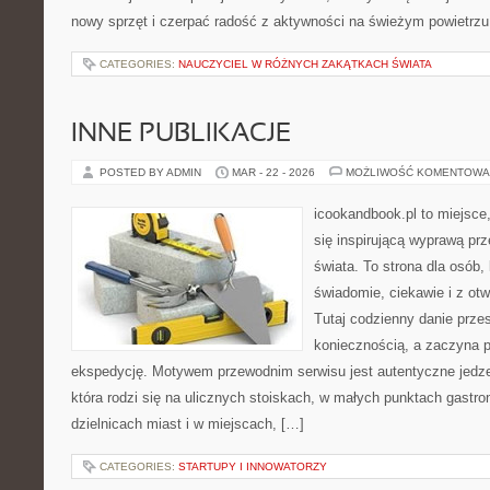
nowy sprzęt i czerpać radość z aktywności na świeżym powietrz
CATEGORIES:
NAUCZYCIEL W RÓŻNYCH ZAKĄTKACH ŚWIATA
INNE PUBLIKACJE
POSTED BY ADMIN
MAR - 22 - 2026
MOŻLIWOŚĆ KOMENTOWA
icookandbook.pl to miejsce,
się inspirującą wyprawą pr
świata. To strona dla osób,
świadomie, ciekawie i z ot
Tutaj codzienny danie prze
koniecznością, a zaczyna 
ekspedycję. Motywem przewodnim serwisu jest autentyczne jedzen
która rodzi się na ulicznych stoiskach, w małych punktach gastr
dzielnicach miast i w miejscach, […]
CATEGORIES:
STARTUPY I INNOWATORZY