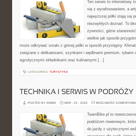
Ten serwis to internetowy 
się z wyrafinowaniem, a ar
najwyższej półki stają się 
niezwykłych doznań. To bl
żywności, gdzie starannoś
wielkie jak sposób przygo
może odkrywać smaki z górnej półki w sposób przystępny. Klimat
związane z delikatesami, szynkami i wędlinami premium, rybami 
egzotycznymi składnikami oraz kulinarnymi […]
CATEGORIES:
TURYSTYKA
TECHNIKA I SERWIS W PODRÓŻY
POSTED BY ADMIN
MAR - 23 - 2026
MOŻLIWOŚĆ KOMENTOWA
TeamBike.pl to nowoczesna
podróżom rowerowym, która
do jazdy z użytecznymi ws