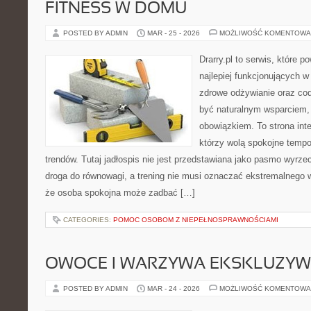
FITNESS W DOMU
POSTED BY ADMIN
MAR - 25 - 2026
MOŻLIWOŚĆ KOMENTOWA
Drarry.pl to serwis, które 
najlepiej funkcjonujących w
zdrowe odżywianie oraz co
być naturalnym wsparciem
obowiązkiem. To strona int
którzy wolą spokojne tempo
trendów. Tutaj jadłospis nie jest przedstawiana jako pasmo wyrze
droga do równowagi, a trening nie musi oznaczać ekstremalnego wy
że osoba spokojna może zadbać […]
CATEGORIES:
POMOC OSOBOM Z NIEPEŁNOSPRAWNOŚCIAMI
OWOCE I WARZYWA EKSKLUZY
POSTED BY ADMIN
MAR - 24 - 2026
MOŻLIWOŚĆ KOMENTOWA