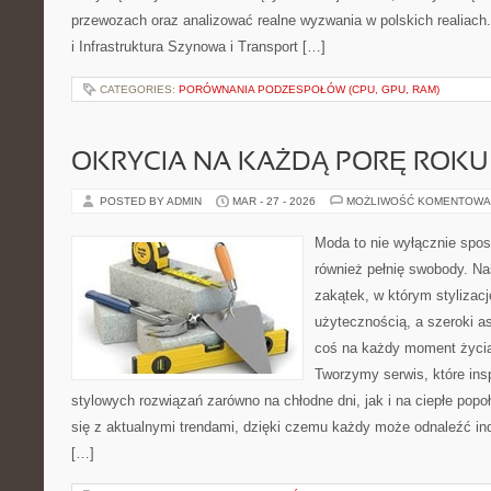
przewozach oraz analizować realne wyzwania w polskich realiach.
i Infrastruktura Szynowa i Transport […]
CATEGORIES:
PORÓWNANIA PODZESPOŁÓW (CPU, GPU, RAM)
OKRYCIA NA KAŻDĄ PORĘ ROKU
POSTED BY ADMIN
MAR - 27 - 2026
MOŻLIWOŚĆ KOMENTOWA
Moda to nie wyłącznie spos
również pełnię swobody. Na
zakątek, w którym stylizacj
użytecznością, a szeroki a
coś na każdy moment życia
Tworzymy serwis, które ins
stylowych rozwiązań zarówno na chłodne dni, jak i na ciepłe popoł
się z aktualnymi trendami, dzięki czemu każdy może odnaleźć ind
[…]