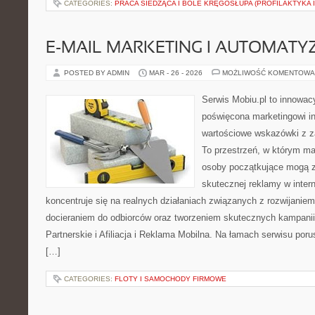
CATEGORIES:
PRACA SIEDZĄCA I BÓLE KRĘGOSŁUPA (PROFILAKTYKA I
E-MAIL MARKETING I AUTOMATY
POSTED BY ADMIN
MAR - 26 - 2026
MOŻLIWOŚĆ KOMENTOWA
Serwis Mobiu.pl to innowacy
poświęcona marketingowi in
wartościowe wskazówki z za
To przestrzeń, w którym mar
osoby początkujące mogą 
skutecznej reklamy w inter
koncentruje się na realnych działaniach związanych z rozwijanie
docieraniem do odbiorców oraz tworzeniem skutecznych kampani
Partnerskie i Afiliacja i Reklama Mobilna. Na łamach serwisu po
[…]
CATEGORIES:
FLOTY I SAMOCHODY FIRMOWE