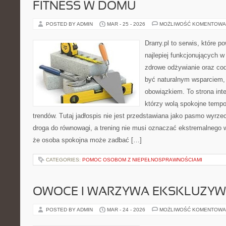
FITNESS W DOMU
POSTED BY ADMIN
MAR - 25 - 2026
MOŻLIWOŚĆ KOMENTOWA
Drarry.pl to serwis, które 
najlepiej funkcjonujących w
zdrowe odżywianie oraz co
być naturalnym wsparciem
obowiązkiem. To strona int
którzy wolą spokojne tempo
trendów. Tutaj jadłospis nie jest przedstawiana jako pasmo wyrze
droga do równowagi, a trening nie musi oznaczać ekstremalnego wy
że osoba spokojna może zadbać […]
CATEGORIES:
POMOC OSOBOM Z NIEPEŁNOSPRAWNOŚCIAMI
OWOCE I WARZYWA EKSKLUZY
POSTED BY ADMIN
MAR - 24 - 2026
MOŻLIWOŚĆ KOMENTOWA