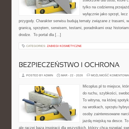
stworzone dla osób, które 
tylko na codzienną przejażd
wyłącznie jako sprzęt, lecz
przygody. Charakter serwisu budują tematy związane z trasami, 
granicą, sprzętem, serwisem, testami, poradnikami oraz historiam
drodze. To portal dla […]
CATEGORIES:
ZABIEGI KOSMETYCZNE
BEZPIECZEŃSTWO I OCHRONA
POSTED BY ADMIN
MAR - 22 - 2026
MOŻLIWOŚĆ KOMENTOWA
Micoplus.pl to miejsce, któ
do ruchu, szybkości, swobo
To witryna, na której spotyk
na wrotkach, sprzętu hybry
osoby zainteresowane narc
jazdą miejską na desce. To 
ale raczej baza inspiracji dla wszystkich, którzy chcą rozwijać s