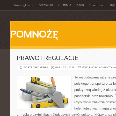
Archiwum
Australia
Katar
Tagi
Strona główna
Spis Treści
POMNOŻĘ
PRAWO I REGULACJE
POSTED BY ADMIN
MAR - 27 - 2026
MOŻLIWOŚĆ KOMENTOWA
To rozbudowana witryna po
polskiego transportu oraz lo
praktyczną wiedzę z aktual
pasażerski oraz towarowy. 
użytkownik znajdzie obszer
kolei, lotnictwa i magazyno
z myślą o czytelnikach śledzących rozwój sektora, którzy chcą śl