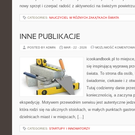
nowy sprzęt i czerpać radość z aktywności na świeżym powietrz
CATEGORIES:
NAUCZYCIEL W RÓŻNYCH ZAKĄTKACH ŚWIATA
INNE PUBLIKACJE
POSTED BY ADMIN
MAR - 22 - 2026
MOŻLIWOŚĆ KOMENTOWA
icookandbook.pl to miejsce,
się inspirującą wyprawą pr
świata. To strona dla osób,
świadomie, ciekawie i z ot
Tutaj codzienny danie prze
koniecznością, a zaczyna 
ekspedycję. Motywem przewodnim serwisu jest autentyczne jedzen
która rodzi się na ulicznych stoiskach, w małych punktach gastr
dzielnicach miast i w miejscach, […]
CATEGORIES:
STARTUPY I INNOWATORZY