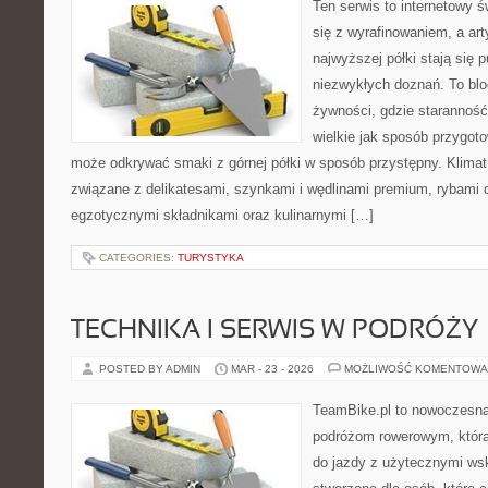
Ten serwis to internetowy 
się z wyrafinowaniem, a ar
najwyższej półki stają się 
niezwykłych doznań. To bl
żywności, gdzie starannoś
wielkie jak sposób przygo
może odkrywać smaki z górnej półki w sposób przystępny. Klimat
związane z delikatesami, szynkami i wędlinami premium, rybami 
egzotycznymi składnikami oraz kulinarnymi […]
CATEGORIES:
TURYSTYKA
TECHNIKA I SERWIS W PODRÓŻY
POSTED BY ADMIN
MAR - 23 - 2026
MOŻLIWOŚĆ KOMENTOWA
TeamBike.pl to nowoczesna
podróżom rowerowym, która
do jazdy z użytecznymi ws