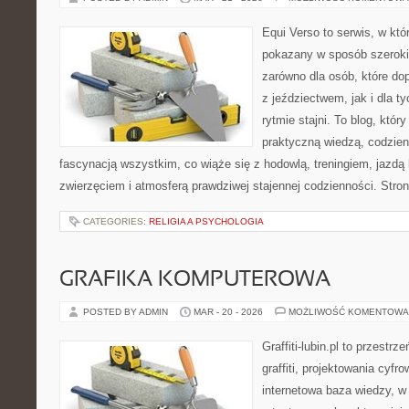
Equi Verso to serwis, w któ
pokazany w sposób szeroki, 
zarówno dla osób, które dop
z jeździectwem, jak i dla ty
rytmie stajni. To blog, któr
praktyczną wiedzą, codzie
fascynacją wszystkim, co wiąże się z hodowlą, treningiem, jazdą 
zwierzęciem i atmosferą prawdziwej stajennej codzienności. Stro
CATEGORIES:
RELIGIA A PSYCHOLOGIA
GRAFIKA KOMPUTEROWA
POSTED BY ADMIN
MAR - 20 - 2026
MOŻLIWOŚĆ KOMENTOWA
Graffiti-lubin.pl to przestr
graffiti, projektowania cyfr
internetowa baza wiedzy, w