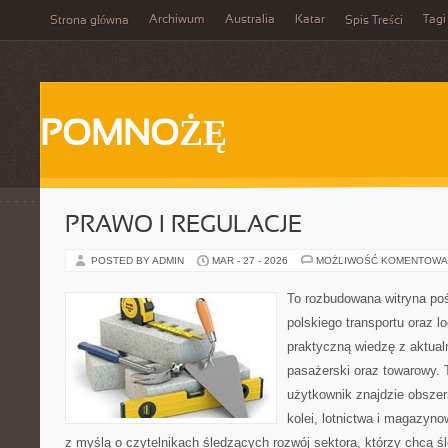
Archiwum
Australia
Katar
Tagi
Strona główna
Spis Treści
POMNOŻĘ
PRAWO I REGULACJE
POSTED BY ADMIN
MAR - 27 - 2026
MOŻLIWOŚĆ KOMENTOWA
To rozbudowana witryna po
polskiego transportu oraz lo
praktyczną wiedzę z aktual
pasażerski oraz towarowy. 
użytkownik znajdzie obszer
kolei, lotnictwa i magazyno
z myślą o czytelnikach śledzących rozwój sektora, którzy chcą śl