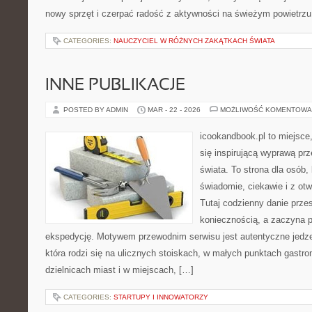
nowy sprzęt i czerpać radość z aktywności na świeżym powietrz
CATEGORIES:
NAUCZYCIEL W RÓŻNYCH ZAKĄTKACH ŚWIATA
INNE PUBLIKACJE
POSTED BY ADMIN
MAR - 22 - 2026
MOŻLIWOŚĆ KOMENTOWA
icookandbook.pl to miejsce,
się inspirującą wyprawą pr
świata. To strona dla osób,
świadomie, ciekawie i z ot
Tutaj codzienny danie prze
koniecznością, a zaczyna 
ekspedycję. Motywem przewodnim serwisu jest autentyczne jedzen
która rodzi się na ulicznych stoiskach, w małych punktach gastr
dzielnicach miast i w miejscach, […]
CATEGORIES:
STARTUPY I INNOWATORZY