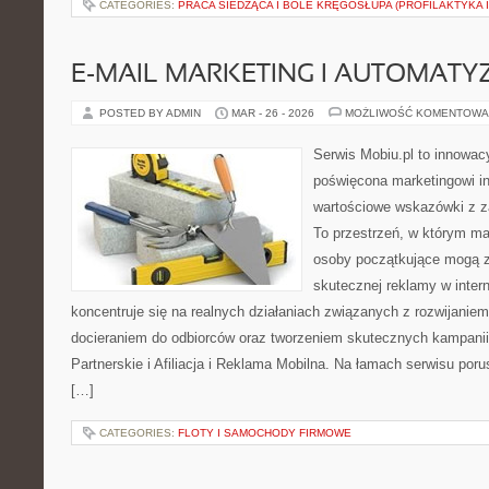
CATEGORIES:
PRACA SIEDZĄCA I BÓLE KRĘGOSŁUPA (PROFILAKTYKA I
E-MAIL MARKETING I AUTOMATY
POSTED BY ADMIN
MAR - 26 - 2026
MOŻLIWOŚĆ KOMENTOWA
Serwis Mobiu.pl to innowacy
poświęcona marketingowi in
wartościowe wskazówki z za
To przestrzeń, w którym mar
osoby początkujące mogą 
skutecznej reklamy w inter
koncentruje się na realnych działaniach związanych z rozwijanie
docieraniem do odbiorców oraz tworzeniem skutecznych kampani
Partnerskie i Afiliacja i Reklama Mobilna. Na łamach serwisu po
[…]
CATEGORIES:
FLOTY I SAMOCHODY FIRMOWE