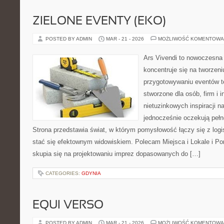
ZIELONE EVENTY (EKO)
POSTED BY ADMIN
MAR - 21 - 2026
MOŻLIWOŚĆ KOMENTOWA
Ars Vivendi to nowoczesna p
koncentruje się na tworzen
przygotowywaniu eventów t
stworzone dla osób, firm i i
nietuzinkowych inspiracji n
jednocześnie oczekują pełn
Strona przedstawia świat, w którym pomysłowość łączy się z log
stać się efektownym widowiskiem. Polecam Miejsca i Lokale i P
skupia się na projektowaniu imprez dopasowanych do […]
CATEGORIES:
GDYNIA
EQUI VERSO
POSTED BY ADMIN
MAR - 21 - 2026
MOŻLIWOŚĆ KOMENTOWA