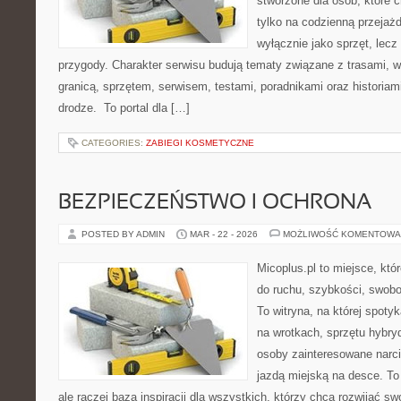
stworzone dla osób, które 
tylko na codzienną przejażd
wyłącznie jako sprzęt, lecz
przygody. Charakter serwisu budują tematy związane z trasami, 
granicą, sprzętem, serwisem, testami, poradnikami oraz historiam
drodze. To portal dla […]
CATEGORIES:
ZABIEGI KOSMETYCZNE
BEZPIECZEŃSTWO I OCHRONA
POSTED BY ADMIN
MAR - 22 - 2026
MOŻLIWOŚĆ KOMENTOWA
Micoplus.pl to miejsce, któ
do ruchu, szybkości, swobo
To witryna, na której spotyk
na wrotkach, sprzętu hybry
osoby zainteresowane narc
jazdą miejską na desce. To 
ale raczej baza inspiracji dla wszystkich, którzy chcą rozwijać s