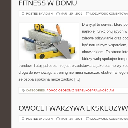
FITNESS W DOMU
POSTED BY ADMIN
MAR - 25 - 2026
MOŻLIWOŚĆ KOMENTOWA
Drarry.pl to serwis, które 
najlepiej funkcjonujących w
zdrowe odżywianie oraz co
być naturalnym wsparciem
obowiązkiem. To strona int
którzy wolą spokojne tempo
trendów. Tutaj jadłospis nie jest przedstawiana jako pasmo wyrze
droga do równowagi, a trening nie musi oznaczać ekstremalnego wy
że osoba spokojna może zadbać […]
CATEGORIES:
POMOC OSOBOM Z NIEPEŁNOSPRAWNOŚCIAMI
OWOCE I WARZYWA EKSKLUZY
POSTED BY ADMIN
MAR - 24 - 2026
MOŻLIWOŚĆ KOMENTOWA