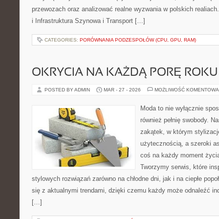
przewozach oraz analizować realne wyzwania w polskich realiach.
i Infrastruktura Szynowa i Transport […]
CATEGORIES:
PORÓWNANIA PODZESPOŁÓW (CPU, GPU, RAM)
OKRYCIA NA KAŻDĄ PORĘ ROKU
POSTED BY ADMIN
MAR - 27 - 2026
MOŻLIWOŚĆ KOMENTOWA
Moda to nie wyłącznie spos
również pełnię swobody. Na
zakątek, w którym stylizacj
użytecznością, a szeroki a
coś na każdy moment życia
Tworzymy serwis, które ins
stylowych rozwiązań zarówno na chłodne dni, jak i na ciepłe popoł
się z aktualnymi trendami, dzięki czemu każdy może odnaleźć ind
[…]