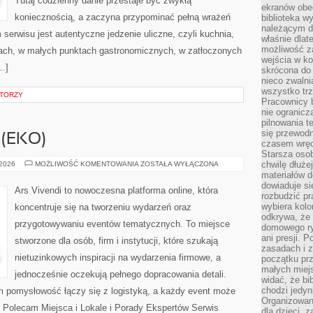
Tutaj codzienny danie przestaje być zwykłą
ekranów obe
koniecznością, a zaczyna przypominać pełną wrażeń
biblioteka 
należącym do
rwisu jest autentyczne jedzenie uliczne, czyli kuchnia,
właśnie dlat
możliwość za
skach, w małych punktach gastronomicznych, w zatłoczonych
wejścia w ko
[…]
skrócona do 
nieco zwalni
wszystko tr
ATORZY
Pracownicy b
nie ogranicz
pilnowania t
się przewodn
(EKO)
czasem wręc
Starsza osob
ZIELONE
chwilę dłuże
 2026
MOŻLIWOŚĆ KOMENTOWANIA
ZOSTAŁA WYŁĄCZONA
EVENTY
materiałów d
(EKO)
dowiaduje się
Ars Vivendi to nowoczesna platforma online, która
rozbudzić pr
wybiera kolo
koncentruje się na tworzeniu wydarzeń oraz
odkrywa, że 
przygotowywaniu eventów tematycznych. To miejsce
domowego ry
ani presji.
stworzone dla osób, firm i instytucji, które szukają
zasadach i z
nietuzinkowych inspiracji na wydarzenia firmowe, a
początku pr
małych miej
jednocześnie oczekują pełnego dopracowania detali.
widać, że bi
chodzi jedyni
ym pomysłowość łączy się z logistyką, a każdy event może
Organizowane
 Polecam Miejsca i Lokale i Porady Ekspertów Serwis
dla dzieci, z