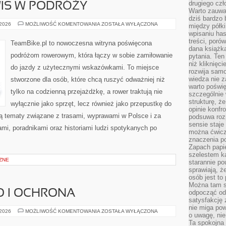
drugiego czł
WIS W PODRÓŻY
Warto zauwa
dziś bardzo 
TECHNIKA
 2026
MOŻLIWOŚĆ KOMENTOWANIA
ZOSTAŁA WYŁĄCZONA
między półki
I
wpisaniu has
SERWIS
W
treści, poró
TeamBike.pl to nowoczesna witryna poświęcona
PODRÓŻY
dana książk
podróżom rowerowym, która łączy w sobie zamiłowanie
pytania. Te
niż kliknięc
do jazdy z użytecznymi wskazówkami. To miejsce
rozwija samo
wiedza nie z
stworzone dla osób, które chcą ruszyć odważniej niż
warto poświę
tylko na codzienną przejażdżkę, a rower traktują nie
szczególnie 
strukturę, ż
wyłącznie jako sprzęt, lecz również jako przepustkę do
opinie konfr
ją tematy związane z trasami, wyprawami w Polsce i za
podsuwa roz
sensie staje
ami, poradnikami oraz historiami ludzi spotykanych po
można ćwicz
znaczenia po
Zapach papie
szelestem ka
ZNE
starannie po
sprawiają, że
osób jest to
Można tam s
O I OCHRONA
odpocząć od 
satysfakcję
nie miga po
BEZPIECZEŃSTWO
 2026
MOŻLIWOŚĆ KOMENTOWANIA
ZOSTAŁA WYŁĄCZONA
o uwagę, nie
I
OCHRONA
Ta spokojna 