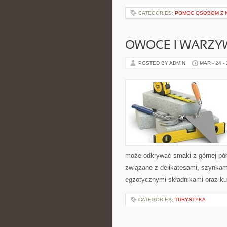
CATEGORIES:
POMOC OSOBOM Z 
OWOCE I WARZY
POSTED BY ADMIN
MAR - 24 -
może odkrywać smaki z górnej pół
związane z delikatesami, szynkam
egzotycznymi składnikami oraz ku
CATEGORIES:
TURYSTYKA