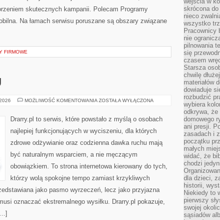
wejścia w ko
skrócona do 
worzeniem skutecznych kampanii. Polecam Programy
nieco zwalni
 Mobilna. Na łamach serwisu poruszane są obszary związane
wszystko tr
Pracownicy b
nie ogranicz
pilnowania t
Y FIRMOWE
się przewodn
czasem wręc
Starsza osob
chwilę dłuże
U
materiałów d
dowiaduje się
rozbudzić pr
FITNESS
 2026
MOŻLIWOŚĆ KOMENTOWANIA
ZOSTAŁA WYŁĄCZONA
wybiera kolo
W
DOMU
odkrywa, że 
Drarry.pl to serwis, które powstało z myślą o osobach
domowego ry
ani presji.
najlepiej funkcjonujących w wyciszeniu, dla których
zasadach i z
początku pr
zdrowe odżywianie oraz codzienna dawka ruchu mają
małych miej
być naturalnym wsparciem, a nie męczącym
widać, że bi
chodzi jedyni
obowiązkiem. To strona internetowa kierowany do tych,
Organizowane
którzy wolą spokojne tempo zamiast krzykliwych
dla dzieci, z
historii, wy
przedstawiana jako pasmo wyrzeczeń, lecz jako przyjazna
Niekiedy to 
pierwszy sł
 musi oznaczać ekstremalnego wysiłku. Drarry.pl pokazuje,
swojej okoli
[…]
sąsiadów al