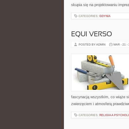
skupia się na projektowaniu impr
CATEGORIES:
GDYNIA
EQUI VERSO
POSTED BY ADMIN
MAR - 21 -
fascynacją wszystkim, co wiąże si
zwierzęciem i atmosferą prawdziwe
CATEGORIES:
RELIGIA A PSYCHOL