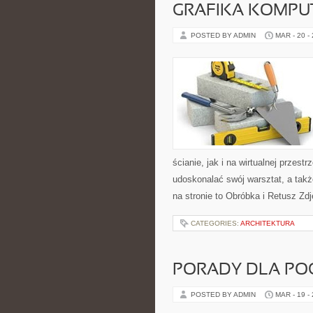
GRAFIKA KOMP
POSTED BY ADMIN
MAR - 20 -
ścianie, jak i na wirtualnej przest
udoskonalać swój warsztat, a takż
na stronie to Obróbka i Retusz Zdj
CATEGORIES:
ARCHITEKTURA
PORADY DLA PO
POSTED BY ADMIN
MAR - 19 -