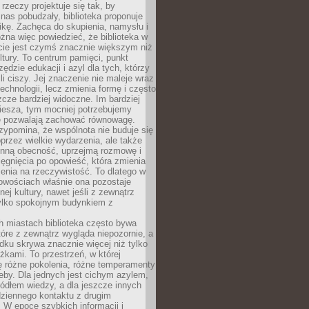
 rzeczy projektuje się tak, by
nas pobudzały, biblioteka proponuje
ikę. Zachęca do skupienia, namysłu i
na więc powiedzieć, że biblioteka w
ie jest czymś znacznie większym niż
ultury. To centrum pamięci, punkt
zędzie edukacji i azyl dla tych, którzy
li ciszy. Jej znaczenie nie maleje wraz
echnologii, lecz zmienia formę i często
szcze bardziej widoczne. Im bardziej
iesza, tym mocniej potrzebujemy
re pozwalają zachować równowagę.
rzypomina, że wspólnota nie buduje się
przez wielkie wydarzenia, ale także
enną obecność, uprzejmą rozmowę i
ęgnięcia po opowieść, która zmienia
enia na rzeczywistość. To dlatego w
owościach właśnie ona pozostaje
nej kultury, nawet jeśli z zewnątrz
tylko spokojnym budynkiem z
h miastach biblioteka często bywa
óre z zewnątrz wygląda niepozornie, a
dku skrywa znacznie więcej niż tylko
ążkami. To przestrzeń, w której
ę różne pokolenia, różne temperamenty
zeby. Dla jednych jest cichym azylem,
ródłem wiedzy, a dla jeszcze innych
ziennego kontaktu z drugim
 W epoce szybkich informacji i