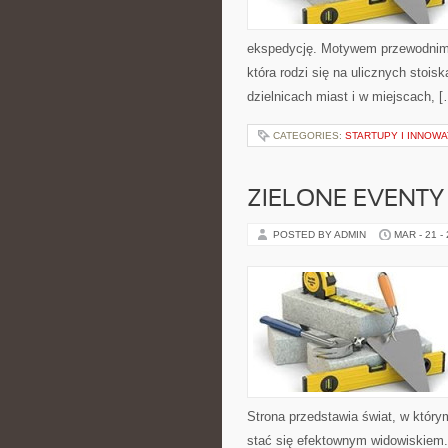
ekspedycję. Motywem przewodnim se
która rodzi się na ulicznych stoi
dzielnicach miast i w miejscach, 
CATEGORIES:
STARTUPY I INNOW
ZIELONE EVENTY 
POSTED BY ADMIN
MAR - 21 -
Strona przedstawia świat, w któr
stać się efektownym widowiskiem.