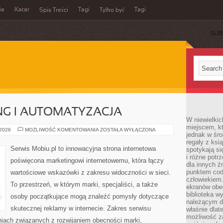
ia
Katar
Tagi
Tagi
Spis Treści
Tylko być
SUB
NG I AUTOMATYZACJA
W niewielkic
miejscem, kt
E-
 2026
MOŻLIWOŚĆ KOMENTOWANIA
ZOSTAŁA WYŁĄCZONA
jednak w śro
MAIL
MARKETING
regały z ksi
I
Serwis Mobiu.pl to innowacyjna strona internetowa
spotykają si
AUTOMATYZACJA
i różne potr
poświęcona marketingowi internetowemu, która łączy
dla innych ź
punktem cod
wartościowe wskazówki z zakresu widoczności w sieci.
człowiekiem.
To przestrzeń, w którym marki, specjaliści, a także
ekranów obe
biblioteka 
osoby początkujące mogą znaleźć pomysły dotyczące
należącym do
skutecznej reklamy w internecie. Zakres serwisu
właśnie dlat
możliwość za
aniach związanych z rozwijaniem obecności marki,