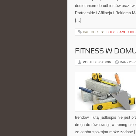
docieraniem do odbiorców oraz t
Partnerskie i Afiliacja i Reklama
[…]
CATEGORIES:
FLOTY I SAMOCHOD
FITNESS W DOM
POSTED BY ADMIN
MAR - 25 -
trendów. Tutaj jadłospis nie jest 
droga do równowagi, a trening nie
że osoba spokojna może zadbać 