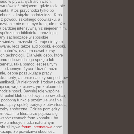
epaść w prywatnych archiwach.
ywa również miejscem, gdzie rodzi się
iata. Ktoś przychodzi tylko po
chodzi z książką podróżniczą. Ktoś
a z powodu szkolnego obowiązku, a
czytanie nie musi być karą, ale może
 bardziej intensywną niż niejeden film.
półczesna biblioteka coraz lepiej
any zachodzące w sposobie
 wiedzy i rozrywki. Oferuje nie tylko
owane, lecz także audiobooki, e-booki,
omputerów, czasem nawet kursy
ch technologii. Dla wielu osób, które
domu odpowiedniego sprzętu lub
ternetu, taka pomoc jest realnym
 codziennym życiu. Uczeń może
anie, osoba poszukująca pracy
okumenty, a senior nauczy się podstaw
unikacji. W niektórych środowiskach
taje się wręcz pierwszym krokiem do
odzielności. Dawniej rolę wspólnej
i pełnił klub osiedlowy albo świetlica,
 podobną funkcję przejmuje właśnie
tóra łączy spokój tradycji z otwartością
rzeby społeczne. Gdzieś pomiędzy
ozmowami o literaturze pojawia się
 współczesnych form kontaktu, bo
 wielu młodych ludzi naturalnym
skusji bywa
forum internetowe
choć
okazuje, że prawdziwa obecność