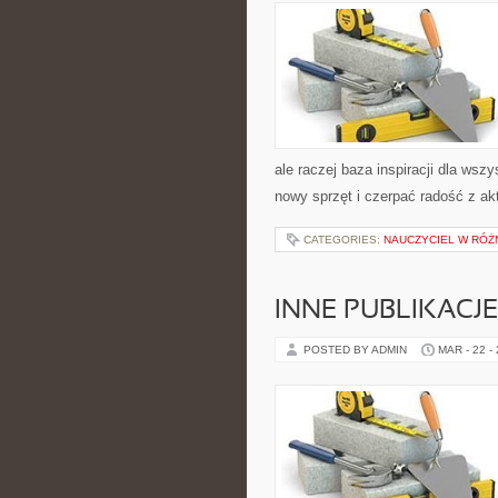
ale raczej baza inspiracji dla wsz
nowy sprzęt i czerpać radość z a
CATEGORIES:
NAUCZYCIEL W RÓŻ
INNE PUBLIKACJE
POSTED BY ADMIN
MAR - 22 -