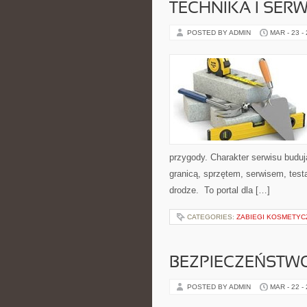
TECHNIKA I SER
POSTED BY ADMIN
MAR - 23 -
przygody. Charakter serwisu budu
granicą, sprzętem, serwisem, test
drodze. To portal dla […]
CATEGORIES:
ZABIEGI KOSMETYC
BEZPIECZEŃSTW
POSTED BY ADMIN
MAR - 22 -