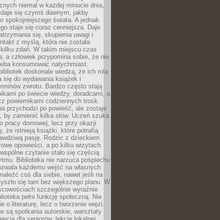
cnych niemal w każdej minucie dnia,
wydaje się czymś dawnym, jakby
 spokojniejszego świata. A jednak
ego staje się coraz cenniejsza. Daje
trzymania się, skupienia uwagi i
ntakt z myślą, która nie została
kilku zdań. W takim miejscu czas
a, a człowiek przypomina sobie, że nie
zeba konsumować natychmiast.
ibliotek doskonale wiedzą, że ich rola
a się do wydawania książek i
erminów zwrotu. Bardzo często stają
ikami po świecie wiedzy, doradcami, a
z powiernikami codziennych trosk.
a przychodzi po powieść, ale zostaje
j, by zamienić kilka słów. Uczeń szuka
o pracy domowej, lecz przy okazji
, że istnieją książki, które potrafią
awdziwą pasję. Rodzic z dzieckiem
rowe opowieści, a po kilku wizytach
wspólne czytanie stało się częścią
tmu. Biblioteka nie narzuca pośpiechu
 Pozwala każdemu wejść na własnych
naleźć coś dla siebie, nawet jeśli na
zyszło się tam bez większego planu. W
scowościach szczególnie wyraźnie
blioteka pełni funkcję społeczną. Nie
e o literaturę, lecz o tworzenie więzi.
 są spotkania autorskie, warsztaty
ajęcia dla seniorów, lekcje lokalnej