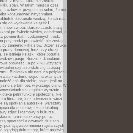
ntakt z myślą, która nie została
kilku zdań. W takim miejscu czas
a, a człowiek przypomina sobie, że nie
zeba konsumować natychmiast.
ibliotek doskonale wiedzą, że ich rola
a się do wydawania książek i
erminów zwrotu. Bardzo często stają
ikami po świecie wiedzy, doradcami, a
z powiernikami codziennych trosk.
a przychodzi po powieść, ale zostaje
j, by zamienić kilka słów. Uczeń szuka
o pracy domowej, lecz przy okazji
, że istnieją książki, które potrafią
awdziwą pasję. Rodzic z dzieckiem
rowe opowieści, a po kilku wizytach
wspólne czytanie stało się częścią
tmu. Biblioteka nie narzuca pośpiechu
 Pozwala każdemu wejść na własnych
naleźć coś dla siebie, nawet jeśli na
zyszło się tam bez większego planu. W
scowościach szczególnie wyraźnie
blioteka pełni funkcję społeczną. Nie
e o literaturę, lecz o tworzenie więzi.
 są spotkania autorskie, warsztaty
ajęcia dla seniorów, lekcje lokalnej
stawy zdjęć i rozmowy o kulturze.
właśnie tam mieszkańcy po raz
yszą opowieści o dawnych dziejach
cy, poznają wspomnienia najstarszych
bo oglądają dokumenty, które mogłyby