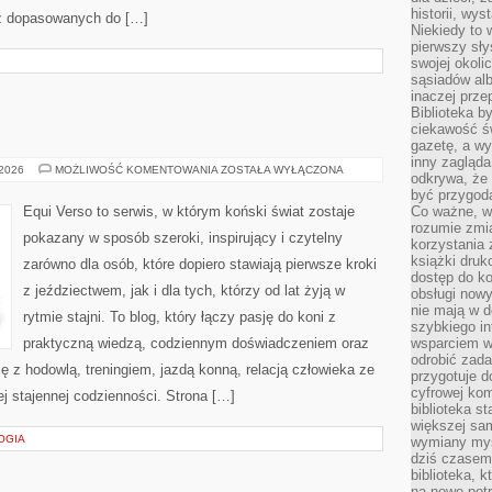
historii, wy
ez dopasowanych do […]
Niekiedy to 
pierwszy sł
swojej okoli
sąsiadów al
inaczej prz
Biblioteka b
ciekawość św
gazetę, a wy
inny zagląd
EQUI
 2026
MOŻLIWOŚĆ KOMENTOWANIA
ZOSTAŁA WYŁĄCZONA
odkrywa, że 
VERSO
być przygodą
Equi Verso to serwis, w którym koński świat zostaje
Co ważne, ws
rozumie zmi
pokazany w sposób szeroki, inspirujący i czytelny
korzystania z
książki druk
zarówno dla osób, które dopiero stawiają pierwsze kroki
dostęp do k
z jeździectwem, jak i dla tych, którzy od lat żyją w
obsługi nowy
nie mają w 
rytmie stajni. To blog, który łączy pasję do koni z
szybkiego in
praktyczną wiedzą, codziennym doświadczeniem oraz
wsparciem w
odrobić zad
ę z hodowlą, treningiem, jazdą konną, relacją człowieka ze
przygotuje d
cyfrowej kom
j stajennej codzienności. Strona […]
biblioteka s
większej sam
OGIA
wymiany myśl
dziś czasem
biblioteka, k
na nowe pot