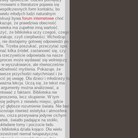
ozmowami o literaturze pojawia się
 współczesnych form kontaktu, bo
 wielu młodych ludzi naturalnym
skusji bywa
forum internetowe
choć
okazuje, że prawdziwa obecność
owieka ma zupełnie inną wartość.
żyć, że biblioteka uczy czegoś, czego
brakuje, czyli cierpliwości. Wchodząc
, nie dostajemy gotowej odpowiedzi po
ła. Trzeba poszukać, przeczytać spis
wnać kilka źródeł, zastanowić się, czy
a rzeczywiście odpowiada na nasze
n proces może wydawać się wolniejszy
ie w wyszukiwarce, ale równocześnie
dzielność myślenia. Pokazuje, że
awsze przychodzi natychmiast i że
cić jej uwagę. Dla dzieci i młodzieży to
ważna lekcja. Uczą się, że tekst ma
e argumenty można analizować, a
ontować z faktami. Biblioteka nie
proszenia, lecz skupienie. W tym
 się jednym z niewielu miejsc, gdzie
yć głębsze rozumienie świata. Nie bez
zostaje również estetyka i atmosfera.
ru, cisza przerywana jedynie cichym
rtek, światło padające na stoliki,
układane tomy i poczucie ładu
 biblioteka działa kojąco. Dla wielu
 przestrzeń niemal terapeutyczna.