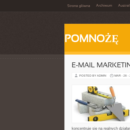
Archiwum
Austral
Strona główna
POMNOŻĘ
E-MAIL MARKETI
POSTED BY ADMIN
MAR - 26 -
koncentruje się na realnych dział