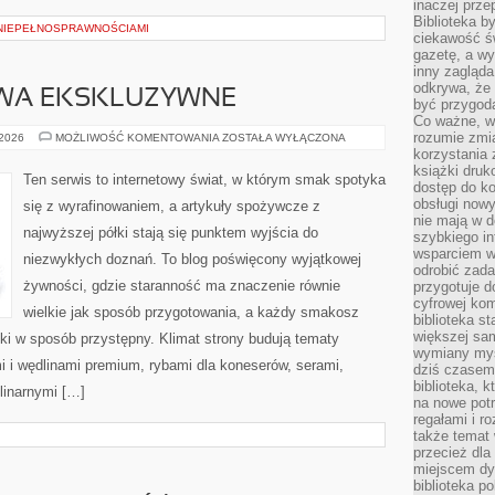
inaczej prz
Biblioteka b
NIEPEŁNOSPRAWNOŚCIAMI
ciekawość św
gazetę, a wy
inny zagląd
odkrywa, że 
WA EKSKLUZYWNE
być przygodą
Co ważne, ws
rozumie zmi
OWOCE
 2026
MOŻLIWOŚĆ KOMENTOWANIA
ZOSTAŁA WYŁĄCZONA
I
korzystania z
WARZYWA
książki druk
EKSKLUZYWNE
Ten serwis to internetowy świat, w którym smak spotyka
dostęp do k
obsługi nowy
się z wyrafinowaniem, a artykuły spożywcze z
nie mają w 
najwyższej półki stają się punktem wyjścia do
szybkiego in
wsparciem w
niezwykłych doznań. To blog poświęcony wyjątkowej
odrobić zad
żywności, gdzie staranność ma znaczenie równie
przygotuje d
cyfrowej kom
wielkie jak sposób przygotowania, a każdy smakosz
biblioteka s
większej sam
ki w sposób przystępny. Klimat strony budują tematy
wymiany myśl
i i wędlinami premium, rybami dla koneserów, serami,
dziś czasem
biblioteka, k
linarnymi […]
na nowe pot
regałami i r
także temat
przecież dla
miejscem dy
biblioteka p