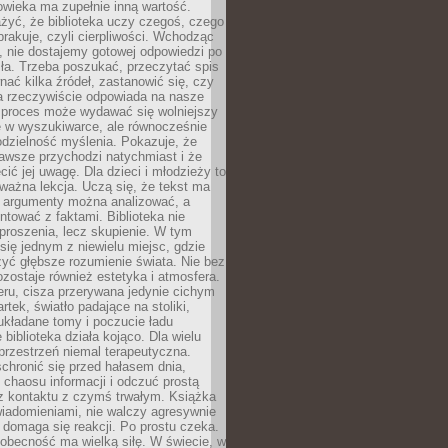
owieka ma zupełnie inną wartość.
żyć, że biblioteka uczy czegoś, czego
brakuje, czyli cierpliwości. Wchodząc
, nie dostajemy gotowej odpowiedzi po
ła. Trzeba poszukać, przeczytać spis
wnać kilka źródeł, zastanowić się, czy
a rzeczywiście odpowiada na nasze
n proces może wydawać się wolniejszy
ie w wyszukiwarce, ale równocześnie
dzielność myślenia. Pokazuje, że
awsze przychodzi natychmiast i że
cić jej uwagę. Dla dzieci i młodzieży to
ważna lekcja. Uczą się, że tekst ma
e argumenty można analizować, a
ontować z faktami. Biblioteka nie
proszenia, lecz skupienie. W tym
 się jednym z niewielu miejsc, gdzie
yć głębsze rozumienie świata. Nie bez
zostaje również estetyka i atmosfera.
ru, cisza przerywana jedynie cichym
rtek, światło padające na stoliki,
układane tomy i poczucie ładu
 biblioteka działa kojąco. Dla wielu
 przestrzeń niemal terapeutyczna.
chronić się przed hałasem dnia,
chaosu informacji i odczuć prostą
 z kontaktu z czymś trwałym. Książka
wiadomieniami, nie walczy agresywnie
 domaga się reakcji. Po prostu czeka.
obecność ma wielką siłę. W świecie, w