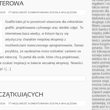
UTEROWA
regałami i r
także temat
przecież dla
GRAFIKA
 2026
MOŻLIWOŚĆ KOMENTOWANIA
ZOSTAŁA WYŁĄCZONA
miejscem dy
KOMPUTEROWA
biblioteka p
Graffiti-lubin.pl to przestrzeń stworzone dla miłośników
drugiego czł
Warto zauwa
graffiti, projektowania cyfrowego oraz obróbki zdjęć. To
dziś bardzo 
między półki
internetowa baza wiedzy, w którym łączy się
wpisaniu has
artystyczny charakter miejskiej ekspresji z
treści, poró
dana książk
możliwościami nowoczesnego oprogramowania. Serwis
pytania. Te
przybliża, że wyobraźnia może rozkwitać zarówno na
niż kliknięc
rozwija samo
rzeni roboczej. To portal dla osób, które chcą projektować,
wiedza nie z
warto poświę
e szukać inspiracji w świecie wizualnej ekspresji. Nowości
szczególnie 
ęć i […]
strukturę, ż
opinie konfr
podsuwa roz
sensie staje
można ćwicz
znaczenia po
Zapach papie
CZĄTKUJĄCYCH
szelestem ka
starannie po
sprawiają, że
PORADY
 2026
MOŻLIWOŚĆ KOMENTOWANIA
ZOSTAŁA WYŁĄCZONA
DLA
osób jest to
POCZĄTKUJĄCYCH