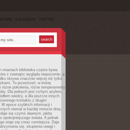
SCRIBE
FACEBOOK
TWITTER
h miastach biblioteka często bywa
óre z zewnątrz wygląda niepozornie, a
dku skrywa znacznie więcej niż tylko
ążkami. To przestrzeń, w której
ę różne pokolenia, różne temperamenty
zeby. Dla jednych jest cichym azylem,
ródłem wiedzy, a dla jeszcze innych
ziennego kontaktu z drugim
 W epoce szybkich informacji i
cnych niemal w każdej minucie dnia,
wydaje się czymś dawnym, jakby
 spokojniejszego świata. A jednak
ego staje się coraz cenniejsza. Daje
trzymania się, skupienia uwagi i