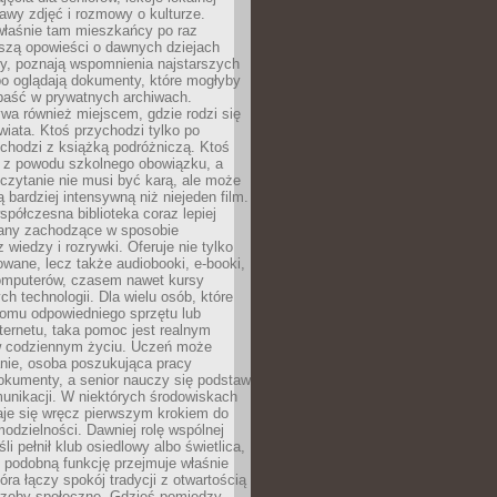
stawy zdjęć i rozmowy o kulturze.
właśnie tam mieszkańcy po raz
yszą opowieści o dawnych dziejach
cy, poznają wspomnienia najstarszych
bo oglądają dokumenty, które mogłyby
epaść w prywatnych archiwach.
ywa również miejscem, gdzie rodzi się
iata. Ktoś przychodzi tylko po
chodzi z książką podróżniczą. Ktoś
a z powodu szkolnego obowiązku, a
czytanie nie musi być karą, ale może
 bardziej intensywną niż niejeden film.
półczesna biblioteka coraz lepiej
any zachodzące w sposobie
 wiedzy i rozrywki. Oferuje nie tylko
owane, lecz także audiobooki, e-booki,
omputerów, czasem nawet kursy
ch technologii. Dla wielu osób, które
domu odpowiedniego sprzętu lub
ternetu, taka pomoc jest realnym
 codziennym życiu. Uczeń może
anie, osoba poszukująca pracy
okumenty, a senior nauczy się podstaw
unikacji. W niektórych środowiskach
taje się wręcz pierwszym krokiem do
odzielności. Dawniej rolę wspólnej
i pełnił klub osiedlowy albo świetlica,
 podobną funkcję przejmuje właśnie
tóra łączy spokój tradycji z otwartością
rzeby społeczne. Gdzieś pomiędzy