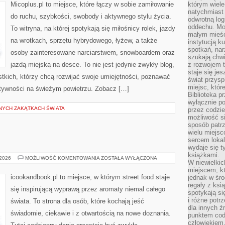
Micoplus.pl to miejsce, które łączy w sobie zamiłowanie
którym wiele
natychmiast 
do ruchu, szybkości, swobody i aktywnego stylu życia.
odwrotną log
oddechu. Moż
To witryna, na której spotykają się miłośnicy rolek, jazdy
małym mieśc
na wrotkach, sprzętu hybrydowego, łyżew, a także
instytucją k
spotkań, nar
osoby zainteresowane narciarstwem, snowboardem oraz
szukają chwi
jazdą miejską na desce. To nie jest jedynie zwykły blog,
z rozwojem t
staje się je
ystkich, którzy chcą rozwijać swoje umiejętności, poznawać
świat przysp
miejsc, któ
ktywności na świeżym powietrzu. Zobacz […]
Biblioteka p
wyłącznie po
NYCH ZAKĄTKACH ŚWIATA
przez codzi
możliwość si
sposób patrz
wielu miejsc
sercem lokal
wydaje się 
książkami.
INNE
 2026
MOŻLIWOŚĆ KOMENTOWANIA
ZOSTAŁA WYŁĄCZONA
W niewielkic
PUBLIKACJE
miejscem, kt
icookandbook.pl to miejsce, w którym street food staje
jednak w śro
regały z ksi
się inspirującą wyprawą przez aromaty niemal całego
spotykają si
i różne potr
świata. To strona dla osób, które kochają jeść
dla innych ź
świadomie, ciekawie i z otwartością na nowe doznania.
punktem cod
człowiekiem.