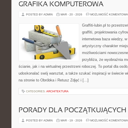
GRAFIKA KOMPUTEROWA
POSTED BY ADMIN
MAR - 20 - 2026
MOŻLIWOŚĆ KOMENTOWA
Graffiti-lubin.pl to przestr
graffiti, projektowania cyfr
internetowa baza wiedzy, w
artystyczny charakter miejs
możliwościami nowoczesne
przybliża, że wyobraźnia m
ścianie, jak i na wirtualnej przestrzeni roboczej. To portal dla osó
udoskonalać swój warsztat, a także szukać inspiracji w świecie w
na stronie to Obróbka i Retusz Zdjęć i […]
CATEGORIES:
ARCHITEKTURA
PORADY DLA POCZĄTKUJĄCYCH
POSTED BY ADMIN
MAR - 19 - 2026
MOŻLIWOŚĆ KOMENTOWA