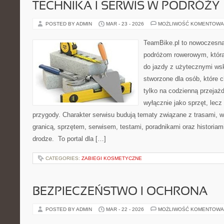
TECHNIKA I SERWIS W PODRÓŻY
POSTED BY ADMIN
MAR - 23 - 2026
MOŻLIWOŚĆ KOMENTOWA
TeamBike.pl to nowoczesna
podróżom rowerowym, która
do jazdy z użytecznymi ws
stworzone dla osób, które 
tylko na codzienną przejażd
wyłącznie jako sprzęt, lecz
przygody. Charakter serwisu budują tematy związane z trasami, 
granicą, sprzętem, serwisem, testami, poradnikami oraz historiam
drodze. To portal dla […]
CATEGORIES:
ZABIEGI KOSMETYCZNE
BEZPIECZEŃSTWO I OCHRONA
POSTED BY ADMIN
MAR - 22 - 2026
MOŻLIWOŚĆ KOMENTOWA