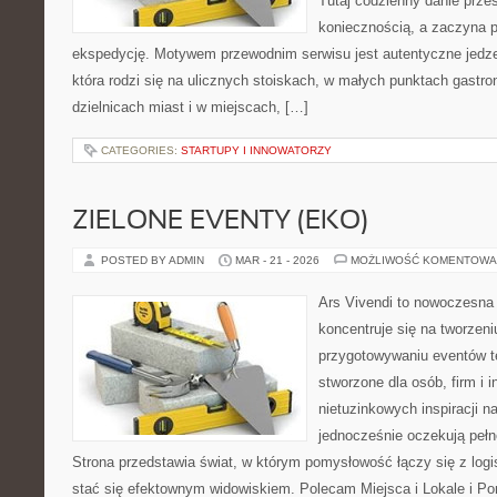
Tutaj codzienny danie prze
koniecznością, a zaczyna 
ekspedycję. Motywem przewodnim serwisu jest autentyczne jedzen
która rodzi się na ulicznych stoiskach, w małych punktach gastr
dzielnicach miast i w miejscach, […]
CATEGORIES:
STARTUPY I INNOWATORZY
ZIELONE EVENTY (EKO)
POSTED BY ADMIN
MAR - 21 - 2026
MOŻLIWOŚĆ KOMENTOWA
Ars Vivendi to nowoczesna p
koncentruje się na tworzen
przygotowywaniu eventów t
stworzone dla osób, firm i i
nietuzinkowych inspiracji n
jednocześnie oczekują pełn
Strona przedstawia świat, w którym pomysłowość łączy się z log
stać się efektownym widowiskiem. Polecam Miejsca i Lokale i P