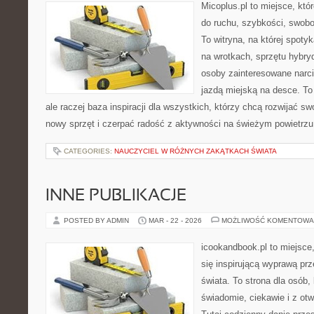
Micoplus.pl to miejsce, któ
do ruchu, szybkości, swobo
To witryna, na której spotyk
na wrotkach, sprzętu hybry
osoby zainteresowane narc
jazdą miejską na desce. To 
ale raczej baza inspiracji dla wszystkich, którzy chcą rozwijać s
nowy sprzęt i czerpać radość z aktywności na świeżym powietrz
CATEGORIES:
NAUCZYCIEL W RÓŻNYCH ZAKĄTKACH ŚWIATA
INNE PUBLIKACJE
POSTED BY ADMIN
MAR - 22 - 2026
MOŻLIWOŚĆ KOMENTOWA
icookandbook.pl to miejsce,
się inspirującą wyprawą pr
świata. To strona dla osób,
świadomie, ciekawie i z ot