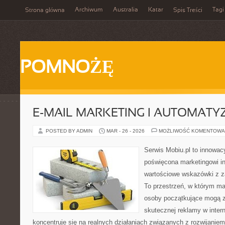
Archiwum
Australia
Katar
Tagi
Strona główna
Spis Treści
POMNOŻĘ
E-MAIL MARKETING I AUTOMATY
POSTED BY ADMIN
MAR - 26 - 2026
MOŻLIWOŚĆ KOMENTOWA
Serwis Mobiu.pl to innowacy
poświęcona marketingowi in
wartościowe wskazówki z za
To przestrzeń, w którym mar
osoby początkujące mogą 
skutecznej reklamy w inter
koncentruje się na realnych działaniach związanych z rozwijanie