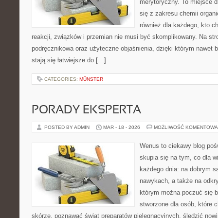
merytoryczny. To miejsce d
się z zakresu chemii organic
również dla każdego, kto c
reakcji, związków i przemian nie musi być skomplikowany. Na str
podręcznikowa oraz użyteczne objaśnienia, dzięki którym nawet b
stają się łatwiejsze do […]
CATEGORIES:
MÜNSTER
PORADY EKSPERTA
POSTED BY ADMIN
MAR - 18 - 2026
MOŻLIWOŚĆ KOMENTOWA
Wenus to ciekawy blog pośw
skupia się na tym, co dla w
każdego dnia: na dobrym s
nawykach, a także na odkr
którym można poczuć się ba
stworzone dla osób, które 
skórze, poznawać świat preparatów pielęgnacyjnych, śledzić nowi