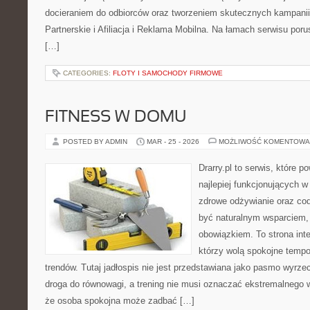
docieraniem do odbiorców oraz tworzeniem skutecznych kampani
Partnerskie i Afiliacja i Reklama Mobilna. Na łamach serwisu po
[…]
CATEGORIES:
FLOTY I SAMOCHODY FIRMOWE
FITNESS W DOMU
POSTED BY ADMIN
MAR - 25 - 2026
MOŻLIWOŚĆ KOMENTOWA
Drarry.pl to serwis, które 
najlepiej funkcjonujących w
zdrowe odżywianie oraz co
być naturalnym wsparciem
obowiązkiem. To strona int
którzy wolą spokojne tempo
trendów. Tutaj jadłospis nie jest przedstawiana jako pasmo wyrze
droga do równowagi, a trening nie musi oznaczać ekstremalnego wy
że osoba spokojna może zadbać […]