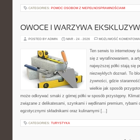
CATEGORIES:
POMOC OSOBOM Z NIEPEŁNOSPRAWNOŚCIAMI
OWOCE I WARZYWA EKSKLUZY
POSTED BY ADMIN
MAR - 24 - 2026
MOŻLIWOŚĆ KOMENTOWA
Ten serwis to internetowy 
się z wyrafinowaniem, a ar
najwyższej półki stają się 
niezwykłych doznań. To bl
żywności, gdzie starannoś
wielkie jak sposób przygo
może odkrywać smaki z górnej półki w sposób przystępny. Klimat
związane z delikatesami, szynkami i wędlinami premium, rybami 
egzotycznymi składnikami oraz kulinarnymi […]
CATEGORIES:
TURYSTYKA