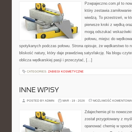
Pzwpajeczno.com.pl to now
który zestawia zamiłowanie
wiedzą. To przestrzeń, w k
pierwsze kroki z wędką ora
mogą odszukać wskazówki d
połowu, miejsc do wędkowan
spotykanych podczas połowu. Strona opisuje, że wędkarstwo to ni
bliskość natury, który daje prawdziwą satysfakcję. Na blogu czyt
oblicza wędkarskiej pasji i przeczytać, […]
CATEGORIES:
ZABIEGI KOSMETYCZNE
INNE WPISY
POSTED BY ADMIN
MAR - 19 - 2026
MOŻLIWOŚĆ KOMENTOWA
Zdajechemie.pl to nowoczes
został przygotowany z myś
opanować chemię w sposób 