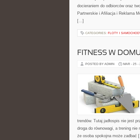
docieraniem do odbiorców oraz t
Partnerskie i Afiliacja i Reklama
[…]
CATEGORIES:
FLOTY I SAMOCHOD
FITNESS W DOM
POSTED BY ADMIN
MAR - 25 -
trendów. Tutaj jadłospis nie jest 
droga do równowagi, a trening nie
że osoba spokojna może zadbać 