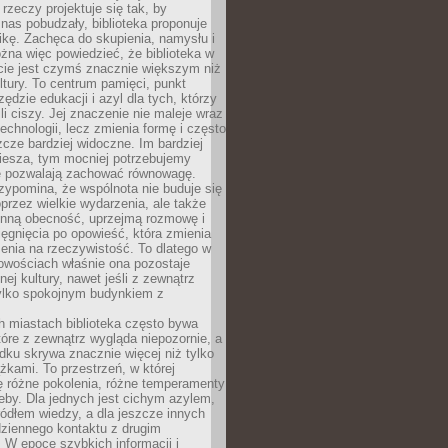
 rzeczy projektuje się tak, by
nas pobudzały, biblioteka proponuje
ikę. Zachęca do skupienia, namysłu i
na więc powiedzieć, że biblioteka w
ie jest czymś znacznie większym niż
ultury. To centrum pamięci, punkt
zędzie edukacji i azyl dla tych, którzy
li ciszy. Jej znaczenie nie maleje wraz
echnologii, lecz zmienia formę i często
szcze bardziej widoczne. Im bardziej
iesza, tym mocniej potrzebujemy
re pozwalają zachować równowagę.
rzypomina, że wspólnota nie buduje się
przez wielkie wydarzenia, ale także
enną obecność, uprzejmą rozmowę i
ęgnięcia po opowieść, która zmienia
enia na rzeczywistość. To dlatego w
owościach właśnie ona pozostaje
nej kultury, nawet jeśli z zewnątrz
tylko spokojnym budynkiem z
h miastach biblioteka często bywa
óre z zewnątrz wygląda niepozornie, a
dku skrywa znacznie więcej niż tylko
ążkami. To przestrzeń, w której
ę różne pokolenia, różne temperamenty
zeby. Dla jednych jest cichym azylem,
ródłem wiedzy, a dla jeszcze innych
ziennego kontaktu z drugim
 W epoce szybkich informacji i