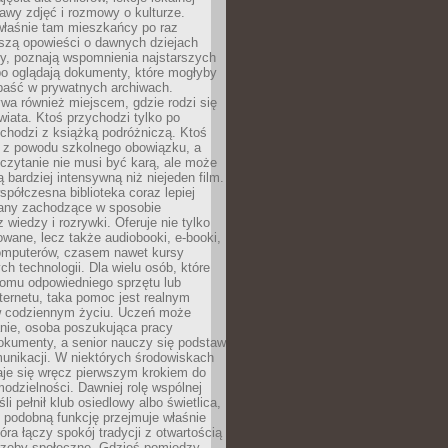
stawy zdjęć i rozmowy o kulturze.
właśnie tam mieszkańcy po raz
yszą opowieści o dawnych dziejach
cy, poznają wspomnienia najstarszych
bo oglądają dokumenty, które mogłyby
epaść w prywatnych archiwach.
ywa również miejscem, gdzie rodzi się
iata. Ktoś przychodzi tylko po
chodzi z książką podróżniczą. Ktoś
a z powodu szkolnego obowiązku, a
czytanie nie musi być karą, ale może
 bardziej intensywną niż niejeden film.
półczesna biblioteka coraz lepiej
any zachodzące w sposobie
 wiedzy i rozrywki. Oferuje nie tylko
owane, lecz także audiobooki, e-booki,
omputerów, czasem nawet kursy
ch technologii. Dla wielu osób, które
domu odpowiedniego sprzętu lub
ternetu, taka pomoc jest realnym
 codziennym życiu. Uczeń może
anie, osoba poszukująca pracy
okumenty, a senior nauczy się podstaw
unikacji. W niektórych środowiskach
taje się wręcz pierwszym krokiem do
odzielności. Dawniej rolę wspólnej
i pełnił klub osiedlowy albo świetlica,
 podobną funkcję przejmuje właśnie
tóra łączy spokój tradycji z otwartością
rzeby społeczne. Gdzieś pomiędzy