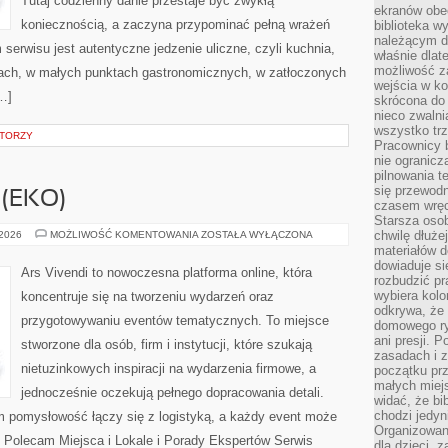
Tutaj codzienny danie przestaje być zwykłą
ekranów obe
koniecznością, a zaczyna przypominać pełną wrażeń
biblioteka 
należącym do
rwisu jest autentyczne jedzenie uliczne, czyli kuchnia,
właśnie dlat
możliwość za
skach, w małych punktach gastronomicznych, w zatłoczonych
wejścia w ko
[…]
skrócona do 
nieco zwalni
wszystko tr
ATORZY
Pracownicy b
nie ogranicz
pilnowania t
się przewodn
(EKO)
czasem wręc
Starsza osob
ZIELONE
chwilę dłuże
 2026
MOŻLIWOŚĆ KOMENTOWANIA
ZOSTAŁA WYŁĄCZONA
EVENTY
materiałów d
(EKO)
dowiaduje się
Ars Vivendi to nowoczesna platforma online, która
rozbudzić pr
wybiera kolo
koncentruje się na tworzeniu wydarzeń oraz
odkrywa, że 
przygotowywaniu eventów tematycznych. To miejsce
domowego ry
ani presji.
stworzone dla osób, firm i instytucji, które szukają
zasadach i z
nietuzinkowych inspiracji na wydarzenia firmowe, a
początku pr
małych miej
jednocześnie oczekują pełnego dopracowania detali.
widać, że bi
chodzi jedyni
ym pomysłowość łączy się z logistyką, a każdy event może
Organizowane
 Polecam Miejsca i Lokale i Porady Ekspertów Serwis
dla dzieci, z