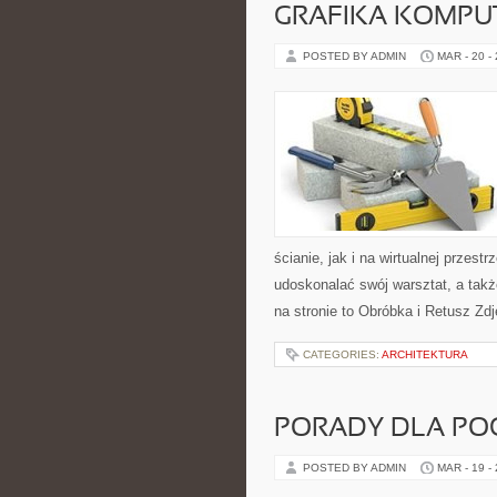
GRAFIKA KOMP
POSTED BY ADMIN
MAR - 20 -
ścianie, jak i na wirtualnej przest
udoskonalać swój warsztat, a takż
na stronie to Obróbka i Retusz Zdj
CATEGORIES:
ARCHITEKTURA
PORADY DLA PO
POSTED BY ADMIN
MAR - 19 -