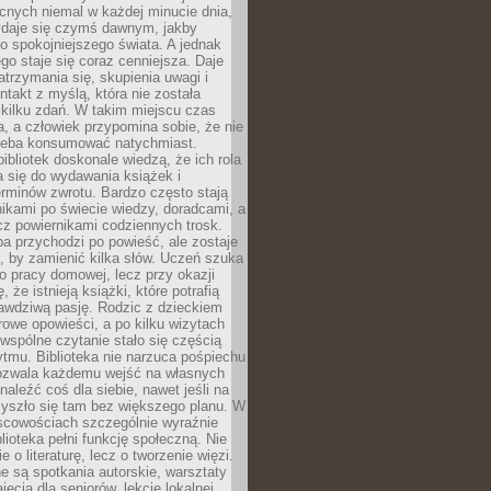
cnych niemal w każdej minucie dnia,
wydaje się czymś dawnym, jakby
 spokojniejszego świata. A jednak
ego staje się coraz cenniejsza. Daje
trzymania się, skupienia uwagi i
ntakt z myślą, która nie została
kilku zdań. W takim miejscu czas
a, a człowiek przypomina sobie, że nie
zeba konsumować natychmiast.
ibliotek doskonale wiedzą, że ich rola
a się do wydawania książek i
erminów zwrotu. Bardzo często stają
ikami po świecie wiedzy, doradcami, a
z powiernikami codziennych trosk.
a przychodzi po powieść, ale zostaje
j, by zamienić kilka słów. Uczeń szuka
o pracy domowej, lecz przy okazji
, że istnieją książki, które potrafią
awdziwą pasję. Rodzic z dzieckiem
rowe opowieści, a po kilku wizytach
wspólne czytanie stało się częścią
tmu. Biblioteka nie narzuca pośpiechu
 Pozwala każdemu wejść na własnych
naleźć coś dla siebie, nawet jeśli na
zyszło się tam bez większego planu. W
scowościach szczególnie wyraźnie
blioteka pełni funkcję społeczną. Nie
e o literaturę, lecz o tworzenie więzi.
 są spotkania autorskie, warsztaty
ajęcia dla seniorów, lekcje lokalnej