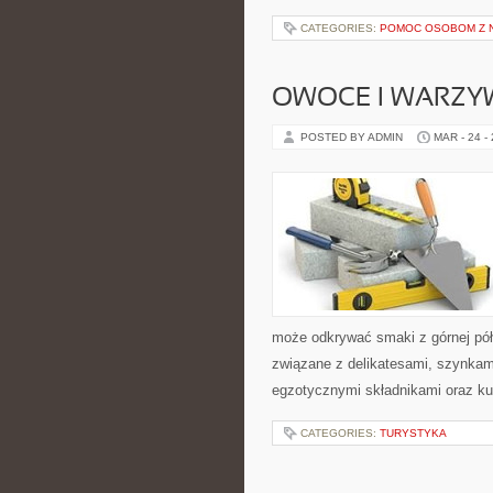
CATEGORIES:
POMOC OSOBOM Z 
OWOCE I WARZY
POSTED BY ADMIN
MAR - 24 -
może odkrywać smaki z górnej pół
związane z delikatesami, szynkam
egzotycznymi składnikami oraz ku
CATEGORIES:
TURYSTYKA