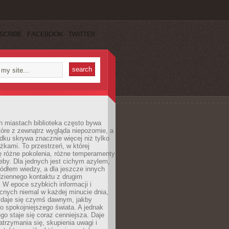
SCRIBE
FACEBOOK
TWITTER
h miastach biblioteka często bywa
óre z zewnątrz wygląda niepozornie, a
dku skrywa znacznie więcej niż tylko
ążkami. To przestrzeń, w której
ę różne pokolenia, różne temperamenty
zeby. Dla jednych jest cichym azylem,
ródłem wiedzy, a dla jeszcze innych
ziennego kontaktu z drugim
 W epoce szybkich informacji i
cnych niemal w każdej minucie dnia,
wydaje się czymś dawnym, jakby
 spokojniejszego świata. A jednak
ego staje się coraz cenniejsza. Daje
trzymania się, skupienia uwagi i