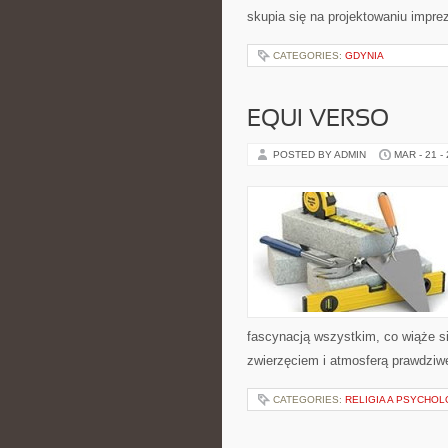
skupia się na projektowaniu impr
CATEGORIES:
GDYNIA
EQUI VERSO
POSTED BY ADMIN
MAR - 21 -
fascynacją wszystkim, co wiąże si
zwierzęciem i atmosferą prawdziwe
CATEGORIES:
RELIGIA A PSYCHOL