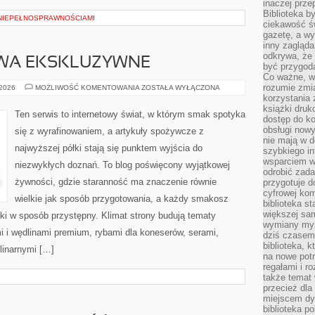
inaczej prz
Biblioteka b
NIEPEŁNOSPRAWNOŚCIAMI
ciekawość św
gazetę, a wy
inny zagląd
odkrywa, że 
WA EKSKLUZYWNE
być przygodą
Co ważne, ws
rozumie zmi
OWOCE
 2026
MOŻLIWOŚĆ KOMENTOWANIA
ZOSTAŁA WYŁĄCZONA
I
korzystania z
WARZYWA
książki druk
EKSKLUZYWNE
Ten serwis to internetowy świat, w którym smak spotyka
dostęp do k
obsługi nowy
się z wyrafinowaniem, a artykuły spożywcze z
nie mają w 
najwyższej półki stają się punktem wyjścia do
szybkiego in
wsparciem w
niezwykłych doznań. To blog poświęcony wyjątkowej
odrobić zad
żywności, gdzie staranność ma znaczenie równie
przygotuje d
cyfrowej kom
wielkie jak sposób przygotowania, a każdy smakosz
biblioteka s
większej sam
ki w sposób przystępny. Klimat strony budują tematy
wymiany myśl
i i wędlinami premium, rybami dla koneserów, serami,
dziś czasem
biblioteka, k
linarnymi […]
na nowe pot
regałami i r
także temat
przecież dla
miejscem dy
biblioteka p