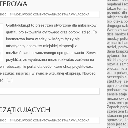
UTEROWA
regałami i r
także temat
przecież dla
GRAFIKA
 2026
MOŻLIWOŚĆ KOMENTOWANIA
ZOSTAŁA WYŁĄCZONA
miejscem dy
KOMPUTEROWA
biblioteka p
Graffiti-lubin.pl to przestrzeń stworzone dla miłośników
drugiego czł
Warto zauwa
graffiti, projektowania cyfrowego oraz obróbki zdjęć. To
dziś bardzo 
między półki
internetowa baza wiedzy, w którym łączy się
wpisaniu has
artystyczny charakter miejskiej ekspresji z
treści, poró
dana książk
możliwościami nowoczesnego oprogramowania. Serwis
pytania. Te
przybliża, że wyobraźnia może rozkwitać zarówno na
niż kliknięc
rozwija samo
rzeni roboczej. To portal dla osób, które chcą projektować,
wiedza nie z
warto poświę
e szukać inspiracji w świecie wizualnej ekspresji. Nowości
szczególnie 
ęć i […]
strukturę, ż
opinie konfr
podsuwa roz
sensie staje
można ćwicz
znaczenia po
Zapach papie
CZĄTKUJĄCYCH
szelestem ka
starannie po
sprawiają, że
PORADY
 2026
MOŻLIWOŚĆ KOMENTOWANIA
ZOSTAŁA WYŁĄCZONA
DLA
osób jest to
POCZĄTKUJĄCYCH