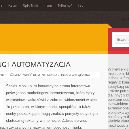
ia
Katar
Tagi
Tagi
Spis Treści
Tylko być
SUB
NG I AUTOMATYZACJA
W niewielkic
miejscem, kt
E-
 2026
MOŻLIWOŚĆ KOMENTOWANIA
ZOSTAŁA WYŁĄCZONA
jednak w śro
MAIL
MARKETING
regały z ksi
I
Serwis Mobiu.pl to innowacyjna strona internetowa
spotykają si
AUTOMATYZACJA
i różne potr
poświęcona marketingowi internetowemu, która łączy
dla innych ź
punktem cod
wartościowe wskazówki z zakresu widoczności w sieci.
człowiekiem.
To przestrzeń, w którym marki, specjaliści, a także
ekranów obe
biblioteka 
osoby początkujące mogą znaleźć pomysły dotyczące
należącym do
skutecznej reklamy w internecie. Zakres serwisu
właśnie dlat
możliwość za
aniach związanych z rozwijaniem obecności marki,