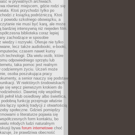
epaść w prywatnych archiwach.
ywa również miejscem, gdzie rodzi się
iata. Ktoś przychodzi tylko po
chodzi z książką podróżniczą. Ktoś
a z powodu szkolnego obowiązku, a
czytanie nie musi być karą, ale może
 bardziej intensywną niż niejeden film.
półczesna biblioteka coraz lepiej
any zachodzące w sposobie
 wiedzy i rozrywki. Oferuje nie tylko
owane, lecz także audiobooki, e-booki,
omputerów, czasem nawet kursy
ch technologii. Dla wielu osób, które
domu odpowiedniego sprzętu lub
ternetu, taka pomoc jest realnym
 codziennym życiu. Uczeń może
anie, osoba poszukująca pracy
okumenty, a senior nauczy się podstaw
unikacji. W niektórych środowiskach
taje się wręcz pierwszym krokiem do
odzielności. Dawniej rolę wspólnej
i pełnił klub osiedlowy albo świetlica,
 podobną funkcję przejmuje właśnie
tóra łączy spokój tradycji z otwartością
rzeby społeczne. Gdzieś pomiędzy
ozmowami o literaturze pojawia się
 współczesnych form kontaktu, bo
 wielu młodych ludzi naturalnym
skusji bywa
forum internetowe
choć
okazuje, że prawdziwa obecność