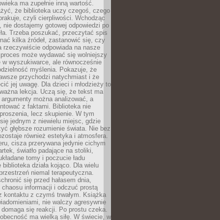
owieka ma zupełnie inną wartość.
żyć, że biblioteka uczy czegoś, czego
brakuje, czyli cierpliwości. Wchodząc
, nie dostajemy gotowej odpowiedzi po
ła. Trzeba poszukać, przeczytać spis
wnać kilka źródeł, zastanowić się, czy
a rzeczywiście odpowiada na nasze
n proces może wydawać się wolniejszy
ie w wyszukiwarce, ale równocześnie
dzielność myślenia. Pokazuje, że
awsze przychodzi natychmiast i że
cić jej uwagę. Dla dzieci i młodzieży to
ważna lekcja. Uczą się, że tekst ma
e argumenty można analizować, a
ontować z faktami. Biblioteka nie
proszenia, lecz skupienie. W tym
 się jednym z niewielu miejsc, gdzie
yć głębsze rozumienie świata. Nie bez
zostaje również estetyka i atmosfera.
ru, cisza przerywana jedynie cichym
rtek, światło padające na stoliki,
układane tomy i poczucie ładu
 biblioteka działa kojąco. Dla wielu
 przestrzeń niemal terapeutyczna.
chronić się przed hałasem dnia,
chaosu informacji i odczuć prostą
 z kontaktu z czymś trwałym. Książka
wiadomieniami, nie walczy agresywnie
 domaga się reakcji. Po prostu czeka.
obecność ma wielką siłę. W świecie, w