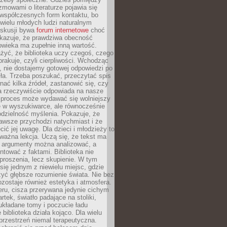
ozmowami o literaturze pojawia się
 współczesnych form kontaktu, bo
 wielu młodych ludzi naturalnym
skusji bywa
forum internetowe
choć
okazuje, że prawdziwa obecność
owieka ma zupełnie inną wartość.
żyć, że biblioteka uczy czegoś, czego
brakuje, czyli cierpliwości. Wchodząc
, nie dostajemy gotowej odpowiedzi po
ła. Trzeba poszukać, przeczytać spis
wnać kilka źródeł, zastanowić się, czy
a rzeczywiście odpowiada na nasze
n proces może wydawać się wolniejszy
ie w wyszukiwarce, ale równocześnie
dzielność myślenia. Pokazuje, że
awsze przychodzi natychmiast i że
cić jej uwagę. Dla dzieci i młodzieży to
ważna lekcja. Uczą się, że tekst ma
e argumenty można analizować, a
ontować z faktami. Biblioteka nie
proszenia, lecz skupienie. W tym
 się jednym z niewielu miejsc, gdzie
yć głębsze rozumienie świata. Nie bez
zostaje również estetyka i atmosfera.
ru, cisza przerywana jedynie cichym
rtek, światło padające na stoliki,
układane tomy i poczucie ładu
 biblioteka działa kojąco. Dla wielu
 przestrzeń niemal terapeutyczna.