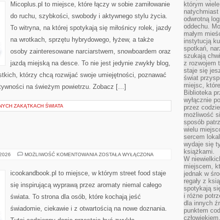
Micoplus.pl to miejsce, które łączy w sobie zamiłowanie
którym wiele
natychmiast 
do ruchu, szybkości, swobody i aktywnego stylu życia.
odwrotną log
oddechu. Moż
To witryna, na której spotykają się miłośnicy rolek, jazdy
małym mieśc
na wrotkach, sprzętu hybrydowego, łyżew, a także
instytucją k
spotkań, nar
osoby zainteresowane narciarstwem, snowboardem oraz
szukają chwi
jazdą miejską na desce. To nie jest jedynie zwykły blog,
z rozwojem t
staje się je
ystkich, którzy chcą rozwijać swoje umiejętności, poznawać
świat przysp
miejsc, któ
ktywności na świeżym powietrzu. Zobacz […]
Biblioteka p
wyłącznie po
NYCH ZAKĄTKACH ŚWIATA
przez codzi
możliwość si
sposób patrz
wielu miejsc
sercem lokal
wydaje się 
książkami.
INNE
 2026
MOŻLIWOŚĆ KOMENTOWANIA
ZOSTAŁA WYŁĄCZONA
W niewielkic
PUBLIKACJE
miejscem, kt
icookandbook.pl to miejsce, w którym street food staje
jednak w śro
regały z ksi
się inspirującą wyprawą przez aromaty niemal całego
spotykają si
i różne potr
świata. To strona dla osób, które kochają jeść
dla innych ź
świadomie, ciekawie i z otwartością na nowe doznania.
punktem cod
człowiekiem.