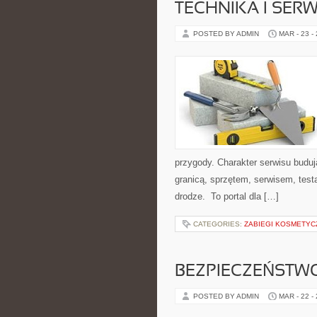
TECHNIKA I SER
POSTED BY ADMIN
MAR - 23 -
przygody. Charakter serwisu budu
granicą, sprzętem, serwisem, test
drodze. To portal dla […]
CATEGORIES:
ZABIEGI KOSMETYC
BEZPIECZEŃSTW
POSTED BY ADMIN
MAR - 22 -