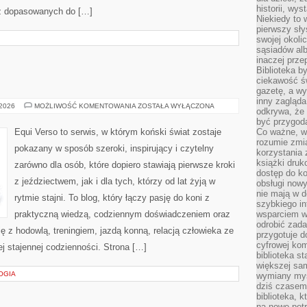
historii, wy
ez dopasowanych do […]
Niekiedy to 
pierwszy sł
swojej okoli
sąsiadów al
inaczej prz
Biblioteka b
ciekawość św
gazetę, a wy
inny zagląd
EQUI
 2026
MOŻLIWOŚĆ KOMENTOWANIA
ZOSTAŁA WYŁĄCZONA
odkrywa, że 
VERSO
być przygodą
Equi Verso to serwis, w którym koński świat zostaje
Co ważne, ws
rozumie zmi
pokazany w sposób szeroki, inspirujący i czytelny
korzystania z
książki druk
zarówno dla osób, które dopiero stawiają pierwsze kroki
dostęp do k
z jeździectwem, jak i dla tych, którzy od lat żyją w
obsługi nowy
nie mają w 
rytmie stajni. To blog, który łączy pasję do koni z
szybkiego in
praktyczną wiedzą, codziennym doświadczeniem oraz
wsparciem w
odrobić zad
ę z hodowlą, treningiem, jazdą konną, relacją człowieka ze
przygotuje d
cyfrowej kom
j stajennej codzienności. Strona […]
biblioteka s
większej sam
OGIA
wymiany myśl
dziś czasem
biblioteka, k
na nowe pot