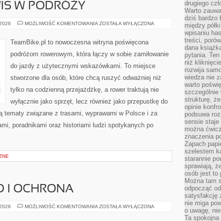
drugiego czł
WIS W PODRÓŻY
Warto zauwa
dziś bardzo 
TECHNIKA
 2026
MOŻLIWOŚĆ KOMENTOWANIA
ZOSTAŁA WYŁĄCZONA
między półki
I
wpisaniu has
SERWIS
W
treści, poró
TeamBike.pl to nowoczesna witryna poświęcona
PODRÓŻY
dana książk
podróżom rowerowym, która łączy w sobie zamiłowanie
pytania. Te
niż kliknięc
do jazdy z użytecznymi wskazówkami. To miejsce
rozwija samo
wiedza nie z
stworzone dla osób, które chcą ruszyć odważniej niż
warto poświę
tylko na codzienną przejażdżkę, a rower traktują nie
szczególnie 
strukturę, ż
wyłącznie jako sprzęt, lecz również jako przepustkę do
opinie konfr
ją tematy związane z trasami, wyprawami w Polsce i za
podsuwa roz
sensie staje
ami, poradnikami oraz historiami ludzi spotykanych po
można ćwicz
znaczenia po
Zapach papie
szelestem ka
ZNE
starannie po
sprawiają, że
osób jest to
Można tam s
O I OCHRONA
odpocząć od 
satysfakcję
nie miga po
BEZPIECZEŃSTWO
 2026
MOŻLIWOŚĆ KOMENTOWANIA
ZOSTAŁA WYŁĄCZONA
o uwagę, nie
I
OCHRONA
Ta spokojna 