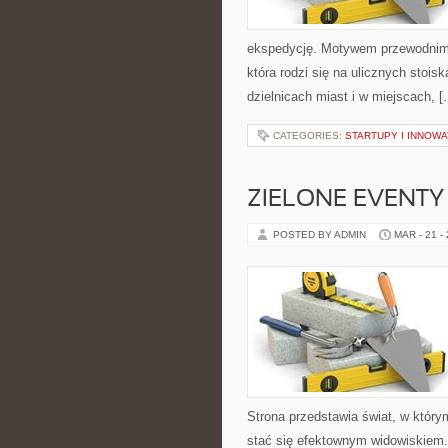
ekspedycję. Motywem przewodnim se
która rodzi się na ulicznych stoi
dzielnicach miast i w miejscach, 
CATEGORIES:
STARTUPY I INNOW
ZIELONE EVENTY 
POSTED BY ADMIN
MAR - 21 -
Strona przedstawia świat, w któr
stać się efektownym widowiskiem.