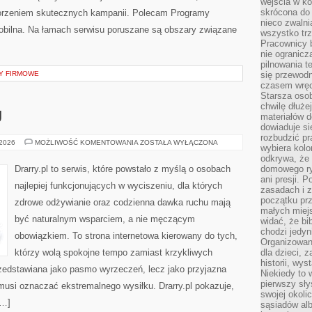
wejścia w ko
skrócona do 
worzeniem skutecznych kampanii. Polecam Programy
nieco zwalni
 Mobilna. Na łamach serwisu poruszane są obszary związane
wszystko tr
Pracownicy b
nie ogranicz
pilnowania t
Y FIRMOWE
się przewodn
czasem wręc
Starsza osob
chwilę dłuże
U
materiałów d
dowiaduje się
rozbudzić pr
FITNESS
 2026
MOŻLIWOŚĆ KOMENTOWANIA
ZOSTAŁA WYŁĄCZONA
wybiera kolo
W
DOMU
odkrywa, że 
Drarry.pl to serwis, które powstało z myślą o osobach
domowego ry
ani presji.
najlepiej funkcjonujących w wyciszeniu, dla których
zasadach i z
początku pr
zdrowe odżywianie oraz codzienna dawka ruchu mają
małych miej
być naturalnym wsparciem, a nie męczącym
widać, że bi
chodzi jedyni
obowiązkiem. To strona internetowa kierowany do tych,
Organizowane
którzy wolą spokojne tempo zamiast krzykliwych
dla dzieci, z
historii, wy
przedstawiana jako pasmo wyrzeczeń, lecz jako przyjazna
Niekiedy to 
pierwszy sł
 musi oznaczać ekstremalnego wysiłku. Drarry.pl pokazuje,
swojej okoli
[…]
sąsiadów al