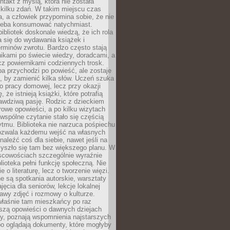
ntakt z myślą, która nie została
kilku zdań. W takim miejscu czas
a, a człowiek przypomina sobie, że nie
zeba konsumować natychmiast.
ibliotek doskonale wiedzą, że ich rola
a się do wydawania książek i
erminów zwrotu. Bardzo często stają
ikami po świecie wiedzy, doradcami, a
z powiernikami codziennych trosk.
a przychodzi po powieść, ale zostaje
j, by zamienić kilka słów. Uczeń szuka
o pracy domowej, lecz przy okazji
, że istnieją książki, które potrafią
awdziwą pasję. Rodzic z dzieckiem
rowe opowieści, a po kilku wizytach
wspólne czytanie stało się częścią
tmu. Biblioteka nie narzuca pośpiechu
 Pozwala każdemu wejść na własnych
naleźć coś dla siebie, nawet jeśli na
zyszło się tam bez większego planu. W
scowościach szczególnie wyraźnie
blioteka pełni funkcję społeczną. Nie
e o literaturę, lecz o tworzenie więzi.
 są spotkania autorskie, warsztaty
ajęcia dla seniorów, lekcje lokalnej
stawy zdjęć i rozmowy o kulturze.
właśnie tam mieszkańcy po raz
yszą opowieści o dawnych dziejach
cy, poznają wspomnienia najstarszych
bo oglądają dokumenty, które mogłyby