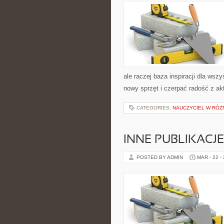
ale raczej baza inspiracji dla wsz
nowy sprzęt i czerpać radość z a
CATEGORIES:
NAUCZYCIEL W RÓŻ
INNE PUBLIKACJE
POSTED BY ADMIN
MAR - 22 -