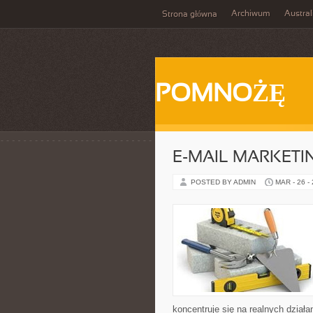
Archiwum
Austral
Strona główna
POMNOŻĘ
E-MAIL MARKETI
POSTED BY ADMIN
MAR - 26 -
koncentruje się na realnych dział