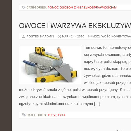
CATEGORIES:
POMOC OSOBOM Z NIEPEŁNOSPRAWNOŚCIAMI
OWOCE I WARZYWA EKSKLUZY
POSTED BY ADMIN
MAR - 24 - 2026
MOŻLIWOŚĆ KOMENTOWA
Ten serwis to internetowy 
się z wyrafinowaniem, a ar
najwyższej półki stają się 
niezwykłych doznań. To bl
żywności, gdzie starannoś
wielkie jak sposób przygo
może odkrywać smaki z górnej półki w sposób przystępny. Klimat
związane z delikatesami, szynkami i wędlinami premium, rybami 
egzotycznymi składnikami oraz kulinarnymi […]
CATEGORIES:
TURYSTYKA