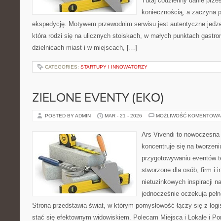
Tutaj codzienny danie prze
koniecznością, a zaczyna 
ekspedycję. Motywem przewodnim serwisu jest autentyczne jedzen
która rodzi się na ulicznych stoiskach, w małych punktach gastr
dzielnicach miast i w miejscach, […]
CATEGORIES:
STARTUPY I INNOWATORZY
ZIELONE EVENTY (EKO)
POSTED BY ADMIN
MAR - 21 - 2026
MOŻLIWOŚĆ KOMENTOWA
Ars Vivendi to nowoczesna p
koncentruje się na tworzen
przygotowywaniu eventów t
stworzone dla osób, firm i i
nietuzinkowych inspiracji n
jednocześnie oczekują pełn
Strona przedstawia świat, w którym pomysłowość łączy się z log
stać się efektownym widowiskiem. Polecam Miejsca i Lokale i P