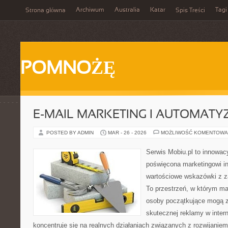
Archiwum
Australia
Katar
Tagi
Strona główna
Spis Treści
POMNOŻĘ
E-MAIL MARKETING I AUTOMATY
POSTED BY ADMIN
MAR - 26 - 2026
MOŻLIWOŚĆ KOMENTOWA
Serwis Mobiu.pl to innowacy
poświęcona marketingowi in
wartościowe wskazówki z za
To przestrzeń, w którym mar
osoby początkujące mogą 
skutecznej reklamy w inter
koncentruje się na realnych działaniach związanych z rozwijanie