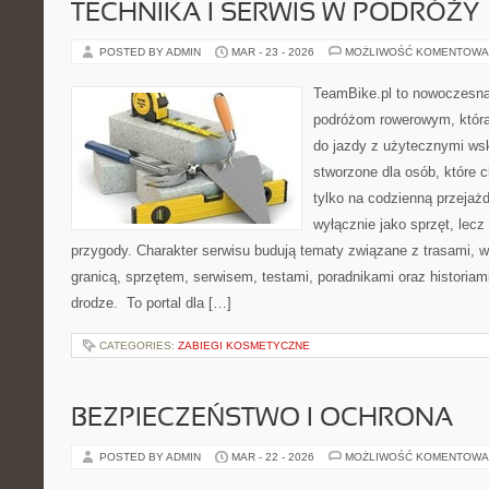
TECHNIKA I SERWIS W PODRÓŻY
POSTED BY ADMIN
MAR - 23 - 2026
MOŻLIWOŚĆ KOMENTOWA
TeamBike.pl to nowoczesna
podróżom rowerowym, która
do jazdy z użytecznymi ws
stworzone dla osób, które 
tylko na codzienną przejażd
wyłącznie jako sprzęt, lecz
przygody. Charakter serwisu budują tematy związane z trasami, 
granicą, sprzętem, serwisem, testami, poradnikami oraz historiam
drodze. To portal dla […]
CATEGORIES:
ZABIEGI KOSMETYCZNE
BEZPIECZEŃSTWO I OCHRONA
POSTED BY ADMIN
MAR - 22 - 2026
MOŻLIWOŚĆ KOMENTOWA