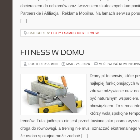
docieraniem do odbiorców oraz tworzeniem skutecznych kampani
Partnerskie i Afiliacja i Reklama Mobilna. Na łamach serwisu po
[…]
CATEGORIES:
FLOTY I SAMOCHODY FIRMOWE
FITNESS W DOMU
POSTED BY ADMIN
MAR - 25 - 2026
MOŻLIWOŚĆ KOMENTOWA
Drarry.pl to serwis, które 
najlepiej funkcjonujących w
zdrowe odżywianie oraz co
być naturalnym wsparciem
obowiązkiem. To strona int
którzy wolą spokojne tempo
trendów. Tutaj jadłospis nie jest przedstawiana jako pasmo wyrze
droga do równowagi, a trening nie musi oznaczać ekstremalnego wy
że osoba spokojna może zadbać […]