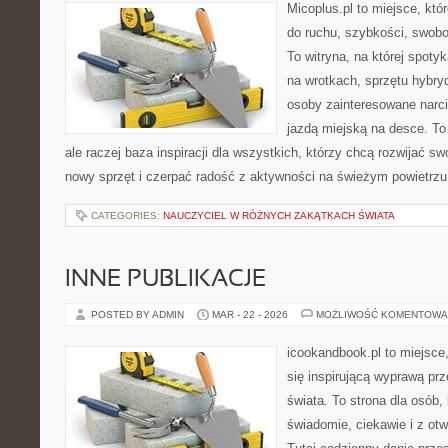
Micoplus.pl to miejsce, któ
do ruchu, szybkości, swobo
To witryna, na której spotyk
na wrotkach, sprzętu hybry
osoby zainteresowane narc
jazdą miejską na desce. To 
ale raczej baza inspiracji dla wszystkich, którzy chcą rozwijać s
nowy sprzęt i czerpać radość z aktywności na świeżym powietrz
CATEGORIES:
NAUCZYCIEL W RÓŻNYCH ZAKĄTKACH ŚWIATA
INNE PUBLIKACJE
POSTED BY ADMIN
MAR - 22 - 2026
MOŻLIWOŚĆ KOMENTOWA
icookandbook.pl to miejsce,
się inspirującą wyprawą pr
świata. To strona dla osób,
świadomie, ciekawie i z ot