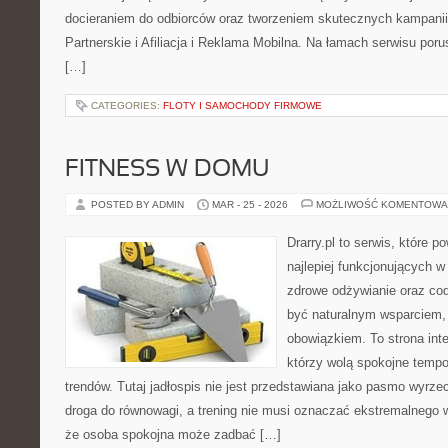
docieraniem do odbiorców oraz tworzeniem skutecznych kampani
Partnerskie i Afiliacja i Reklama Mobilna. Na łamach serwisu po
[…]
CATEGORIES:
FLOTY I SAMOCHODY FIRMOWE
FITNESS W DOMU
POSTED BY ADMIN
MAR - 25 - 2026
MOŻLIWOŚĆ KOMENTOWA
Drarry.pl to serwis, które 
najlepiej funkcjonujących w
zdrowe odżywianie oraz co
być naturalnym wsparciem
obowiązkiem. To strona int
którzy wolą spokojne tempo
trendów. Tutaj jadłospis nie jest przedstawiana jako pasmo wyrze
droga do równowagi, a trening nie musi oznaczać ekstremalnego wy
że osoba spokojna może zadbać […]