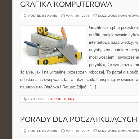
GRAFIKA KOMPUTEROWA
POSTED BY ADMIN
MAR - 20 - 2026
MOŻLIWOŚĆ KOMENTOWA
Graffiti-lubin.pl to przestr
graffiti, projektowania cyfr
internetowa baza wiedzy, w
artystyczny charakter miejs
możliwościami nowoczesne
przybliża, że wyobraźnia m
ścianie, jak i na wirtualnej przestrzeni roboczej. To portal dla osó
udoskonalać swój warsztat, a także szukać inspiracji w świecie w
na stronie to Obróbka i Retusz Zdjęć i […]
CATEGORIES:
ARCHITEKTURA
PORADY DLA POCZĄTKUJĄCYCH
POSTED BY ADMIN
MAR - 19 - 2026
MOŻLIWOŚĆ KOMENTOWA