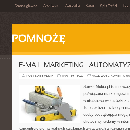
Archiwum
Australia
Katar
Tagi
Strona główna
Spis Treści
POMNOŻĘ
E-MAIL MARKETING I AUTOMATY
POSTED BY ADMIN
MAR - 26 - 2026
MOŻLIWOŚĆ KOMENTOWA
Serwis Mobiu.pl to innowacy
poświęcona marketingowi in
wartościowe wskazówki z za
To przestrzeń, w którym mar
osoby początkujące mogą 
skutecznej reklamy w inter
koncentruje się na realnych działaniach związanych z rozwijanie