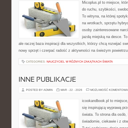
Micoplus.pl to miejsce, któ
do ruchu, szybkości, swobo
To witryna, na której spotyk
na wrotkach, sprzętu hybry
osoby zainteresowane narc
jazdą miejską na desce. To 
ale raczej baza inspiracji dla wszystkich, którzy chcą rozwijać s
nowy sprzęt i czerpać radość z aktywności na świeżym powietrz
CATEGORIES:
NAUCZYCIEL W RÓŻNYCH ZAKĄTKACH ŚWIATA
INNE PUBLIKACJE
POSTED BY ADMIN
MAR - 22 - 2026
MOŻLIWOŚĆ KOMENTOWA
icookandbook.pl to miejsce,
się inspirującą wyprawą pr
świata. To strona dla osób,
świadomie, ciekawie i z ot