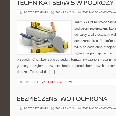
TECHNIKA I SERWIS W PODRÓŻY
POSTED BY ADMIN
MAR - 23 - 2026
MOŻLIWOŚĆ KOMENTOWA
TeamBike.pl to nowoczesna
podróżom rowerowym, która
do jazdy z użytecznymi ws
stworzone dla osób, które 
tylko na codzienną przejażd
wyłącznie jako sprzęt, lecz
przygody. Charakter serwisu budują tematy związane z trasami, 
granicą, sprzętem, serwisem, testami, poradnikami oraz historiam
drodze. To portal dla […]
CATEGORIES:
ZABIEGI KOSMETYCZNE
BEZPIECZEŃSTWO I OCHRONA
POSTED BY ADMIN
MAR - 22 - 2026
MOŻLIWOŚĆ KOMENTOWA