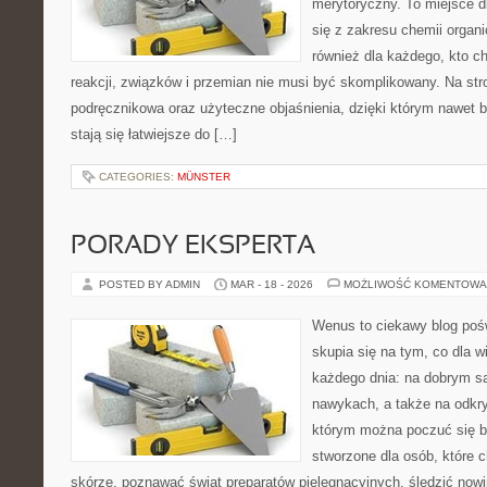
merytoryczny. To miejsce d
się z zakresu chemii organic
również dla każdego, kto c
reakcji, związków i przemian nie musi być skomplikowany. Na str
podręcznikowa oraz użyteczne objaśnienia, dzięki którym nawet b
stają się łatwiejsze do […]
CATEGORIES:
MÜNSTER
PORADY EKSPERTA
POSTED BY ADMIN
MAR - 18 - 2026
MOŻLIWOŚĆ KOMENTOWA
Wenus to ciekawy blog pośw
skupia się na tym, co dla w
każdego dnia: na dobrym s
nawykach, a także na odkr
którym można poczuć się ba
stworzone dla osób, które 
skórze, poznawać świat preparatów pielęgnacyjnych, śledzić nowi