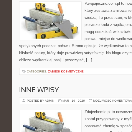
Pzwpajeczno.com.pl to now
który zestawia zamiłowanie
wiedzą. To przestrzeń, w k
pierwsze kroki z wędką ora
mogą odszukać wskazówki d
połowu, miejsc do wędkowan
spotykanych podczas połowu. Strona opisuje, że wędkarstwo to ni
bliskość natury, który daje prawdziwą satysfakcję. Na blogu czyt
oblicza wędkarskiej pasji i przeczytać, […]
CATEGORIES:
ZABIEGI KOSMETYCZNE
INNE WPISY
POSTED BY ADMIN
MAR - 19 - 2026
MOŻLIWOŚĆ KOMENTOWA
Zdajechemie.pl to nowoczes
został przygotowany z myś
opanować chemię w sposób 