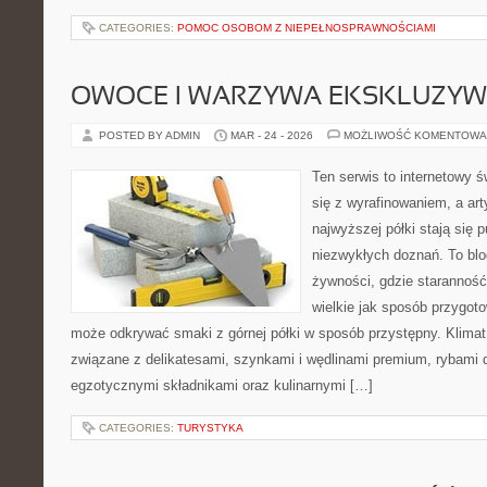
CATEGORIES:
POMOC OSOBOM Z NIEPEŁNOSPRAWNOŚCIAMI
OWOCE I WARZYWA EKSKLUZY
POSTED BY ADMIN
MAR - 24 - 2026
MOŻLIWOŚĆ KOMENTOWA
Ten serwis to internetowy 
się z wyrafinowaniem, a ar
najwyższej półki stają się 
niezwykłych doznań. To bl
żywności, gdzie starannoś
wielkie jak sposób przygo
może odkrywać smaki z górnej półki w sposób przystępny. Klimat
związane z delikatesami, szynkami i wędlinami premium, rybami 
egzotycznymi składnikami oraz kulinarnymi […]
CATEGORIES:
TURYSTYKA