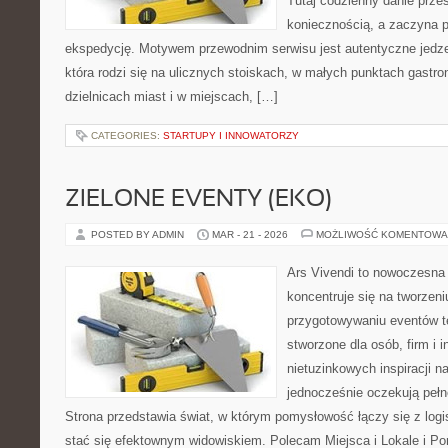
Tutaj codzienny danie prze
koniecznością, a zaczyna 
ekspedycję. Motywem przewodnim serwisu jest autentyczne jedzen
która rodzi się na ulicznych stoiskach, w małych punktach gastr
dzielnicach miast i w miejscach, […]
CATEGORIES:
STARTUPY I INNOWATORZY
ZIELONE EVENTY (EKO)
POSTED BY ADMIN
MAR - 21 - 2026
MOŻLIWOŚĆ KOMENTOWA
Ars Vivendi to nowoczesna p
koncentruje się na tworzen
przygotowywaniu eventów t
stworzone dla osób, firm i i
nietuzinkowych inspiracji n
jednocześnie oczekują pełn
Strona przedstawia świat, w którym pomysłowość łączy się z log
stać się efektownym widowiskiem. Polecam Miejsca i Lokale i P