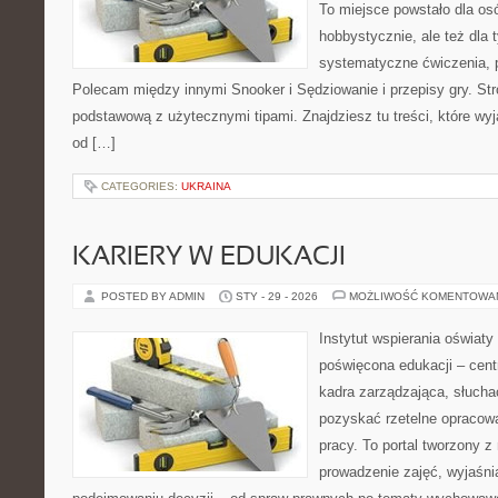
To miejsce powstało dla os
hobbystycznie, ale też dla 
systematyczne ćwiczenia, p
Polecam między innymi Snooker i Sędziowanie i przepisy gry. St
podstawową z użytecznymi tipami. Znajdziesz tu treści, które wyj
od […]
CATEGORIES:
UKRAINA
KARIERY W EDUKACJI
POSTED BY ADMIN
STY - 29 - 2026
MOŻLIWOŚĆ KOMENTOWA
Instytut wspierania oświaty
poświęcona edukacji – cen
kadra zarządzająca, słuch
pozyskać rzetelne opracow
pracy. To portal tworzony 
prowadzenie zajęć, wyjaśn