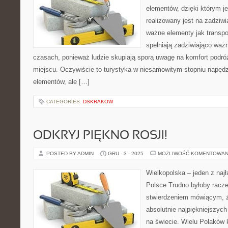
elementów, dzięki którym je
realizowany jest na zadziw
ważne elementy jak transpo
spełniają zadziwiająco ważn
czasach, ponieważ ludzie skupiają sporą uwagę na komfort podróż
miejscu. Oczywiście to turystyka w niesamowitym stopniu napędz
elementów, ale […]
CATEGORIES:
DSKRAKOW
ODKRYJ PIĘKNO ROSJI!
POSTED BY ADMIN
GRU - 3 - 2025
MOŻLIWOŚĆ KOMENTOWAN
Wielkopolska – jeden z naj
Polsce Trudno byłoby raczej
stwierdzeniem mówiącym, ż
absolutnie najpiękniejszych 
na świecie. Wielu Polaków k