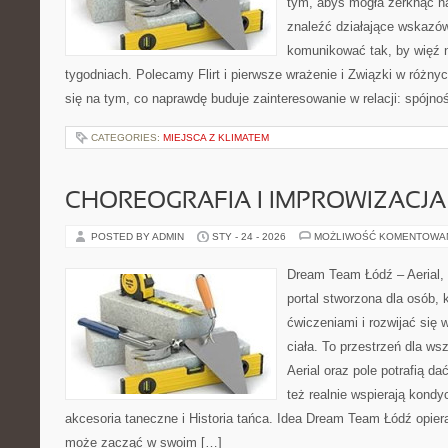
tym, abyś mogła zerknąć na
znaleźć działające wskazów
komunikować tak, by więź n
tygodniach. Polecamy Flirt i pierwsze wrażenie i Związki w różnyc
się na tym, co naprawdę buduje zainteresowanie w relacji: spójno
CATEGORIES:
MIEJSCA Z KLIMATEM
CHOREOGRAFIA I IMPROWIZACJA
POSTED BY ADMIN
STY - 24 - 2026
MOŻLIWOŚĆ KOMENTOWA
Dream Team Łódź – Aerial, 
portal stworzona dla osób, 
ćwiczeniami i rozwijać się
ciała. To przestrzeń dla ws
Aerial oraz pole potrafią da
też realnie wspierają kondy
akcesoria taneczne i Historia tańca. Idea Dream Team Łódź opier
może zacząć w swoim […]