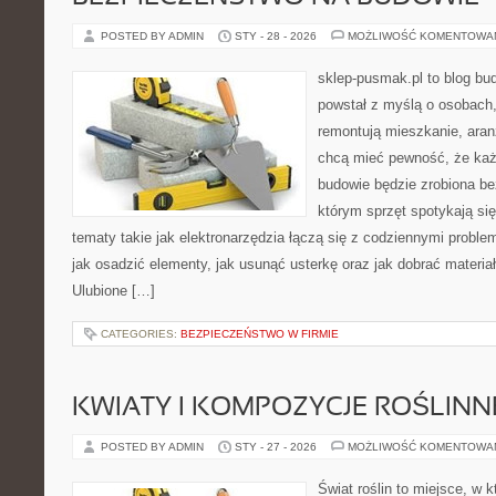
POSTED BY ADMIN
STY - 28 - 2026
MOŻLIWOŚĆ KOMENTOWA
sklep-pusmak.pl to blog bu
powstał z myślą o osobach,
remontują mieszkanie, aran
chcą mieć pewność, że ka
budowie będzie zrobiona be
którym sprzęt spotykają si
tematy takie jak elektronarzędzia łączą się z codziennymi probl
jak osadzić elementy, jak usunąć usterkę oraz jak dobrać materia
Ulubione […]
CATEGORIES:
BEZPIECZEŃSTWO W FIRMIE
KWIATY I KOMPOZYCJE ROŚLINN
POSTED BY ADMIN
STY - 27 - 2026
MOŻLIWOŚĆ KOMENTOWA
Świat roślin to miejsce, w k