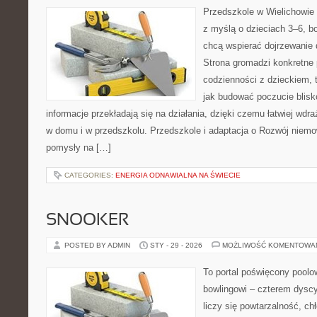
Przedszkole w Wielichowie 
z myślą o dzieciach 3–6, bo
chcą wspierać dojrzewanie 
Strona gromadzi konkretne
codzienności z dzieckiem, 
jak budować poczucie blisk
informacje przekładają się na działania, dzięki czemu łatwiej wd
w domu i w przedszkolu. Przedszkole i adaptacja o Rozwój niemow
pomysły na […]
CATEGORIES:
ENERGIA ODNAWIALNA NA ŚWIECIE
SNOOKER
POSTED BY ADMIN
STY - 29 - 2026
MOŻLIWOŚĆ KOMENTOWA
To portal poświęcony poolow
bowlingowi – czterem dyscy
liczy się powtarzalność, ch