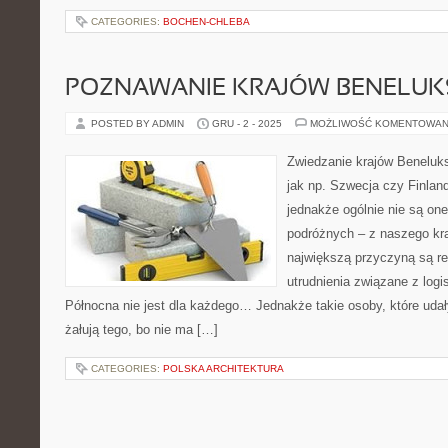
CATEGORIES:
BOCHEN-CHLEBA
POZNAWANIE KRAJÓW BENELUKS
POSTED BY ADMIN
GRU - 2 - 2025
MOŻLIWOŚĆ KOMENTOWAN
Zwiedzanie krajów Beneluks
jak np. Szwecja czy Finland
jednakże ogólnie nie są on
podróżnych – z naszego kra
największą przyczyną są re
utrudnienia związane z log
Północna nie jest dla każdego… Jednakże takie osoby, które udały
żałują tego, bo nie ma […]
CATEGORIES:
POLSKA ARCHITEKTURA