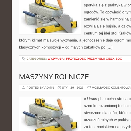
spotyka się z praktyką w pr
ogrodów. To opowieść o tym
zamienić się w harmonijną p
rozwijają się bujnie, a czł
centrum tej idei stoi Kraków 
którym klimat ma swoje wyzwania, a jednocześnie daje ogrom moż
klasycznych kompozycji – od małych zakątków po […]
CATEGORIES:
WYZWANIA I PRZYSZŁOŚĆ PRZEMYSŁU CIĘŻKIEGO
MASZYNY ROLNICZE
POSTED BY ADMIN
STY - 26 - 2026
MOŻLIWOŚĆ KOMENTOWA
e-Ursus.pl to pełna strona 
szeroko rozumianej technice
stworzone dla osób, które
urządzeń rolnych w praktyc
za to z naciskiem na przyd