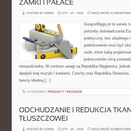
ZAMKI I PAŁACE
POSTED BY ADMIN
STY - 25 - 2026
MOŻLIWOŚĆ KOMENTOWA
GorąceWęgry.pl to serwis tu
potrzeby doświadczania Eu
praktyczny, bez zbędnego n
podróżowanie musi być sko
osób, które lubią projektow
jednocześnie chcą zostawić
niespodziankę. W centrum uwagi są Republika Węgierska, jednak n
alpejski kraj muzyki i kawiarni, Czechy oraz Republika Słowacka. 
tworzy idealną […]
CATEGORIES:
PRODUKTY I RECENZJE
ODCHUDZANIE I REDUKCJA TKAN
TŁUSZCZOWEJ
POSTED BY ADMIN
STY - 25 - 2026
MOŻLIWOŚĆ KOMENTOWA