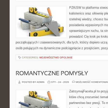
PZKiSW to platforma stworz
kalistenics oraz siłownię p
rzetelnej wiedzy, chcesz b
posiadania wypasionych ma
sprawniejszym ruchu, ta str
prowadzić Cię krok po kroku
początkujących i zaawansowanych, dla tych, którzy dopiero uczą 
osób polujących na dynamiczne podciągnięcie z przejściem, pozy
CATEGORIES:
WOJEWÓDZTWO OPOLSKIE
ROMANTYCZNE POMYSŁY
POSTED BY ADMIN
STY - 24 - 2026
MOŻLIWOŚĆ KOMENTOWA
ZatrzymajFaceta.pl to przyj
które chcą zrozumieć tema
partnerstwo bez presji. To 