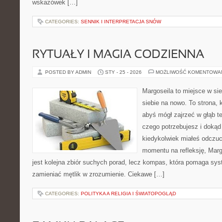
wskazówek […]
CATEGORIES:
SENNIK I INTERPRETACJA SNÓW
RYTUAŁY I MAGIA CODZIENNA
POSTED BY ADMIN
STY - 25 - 2026
MOŻLIWOŚĆ KOMENTOWA
Margoseila to miejsce w si
siebie na nowo. To strona, 
abyś mógł zajrzeć w głąb te
czego potrzebujesz i dokąd
kiedykolwiek miałeś odczuc
momentu na refleksję, Margo
jest kolejna zbiór suchych porad, lecz kompas, która pomaga sy
zamieniać mętlik w zrozumienie. Ciekawe […]
CATEGORIES:
POLITYKA A RELIGIA I ŚWIATOPOGLĄD