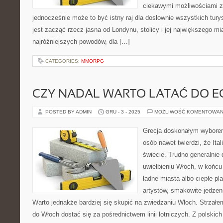
ciekawymi możliwościami z
jednocześnie może to być istny raj dla dosłownie wszystkich turys
jest zacząć rzecz jasna od Londynu, stolicy i jej największego mia
najróżniejszych powodów, dla […]
CATEGORIES:
MMORPG
CZY NADAL WARTO LATAĆ DO E
POSTED BY ADMIN
GRU - 3 - 2025
MOŻLIWOŚĆ KOMENTOWAN
Grecja doskonałym wyborem
osób nawet twierdzi, że Itali
świecie. Trudno generalnie
uwielbieniu Włoch, w końcu 
ładne miasta albo ciepłe pl
artystów, smakowite jedze
Warto jednakże bardziej się skupić na zwiedzaniu Włoch. Strzałem
do Włoch dostać się za pośrednictwem linii lotniczych. Z polskic