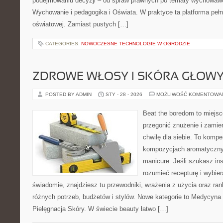
podejmowaniu decyzji – od spraw prawnych po tematy wychowawc
Wychowanie i pedagogika i Oświata. W praktyce ta platforma pełn
oświatowej. Zamiast pustych […]
CATEGORIES:
NOWOCZESNE TECHNOLOGIE W OGRODZIE
ZDROWE WŁOSY I SKÓRA GŁOW
POSTED BY ADMIN
STY - 28 - 2026
MOŻLIWOŚĆ KOMENTOWA
Beat the boredom to miejsc
przegonić znużenie i zamie
chwilę dla siebie. To komp
kompozycjach aromatyczny
manicure. Jeśli szukasz insp
rozumieć recepturę i wybier
świadomie, znajdziesz tu przewodniki, wrażenia z użycia oraz ra
różnych potrzeb, budżetów i stylów. Nowe kategorie to Medycyna
Pielęgnacja Skóry. W świecie beauty łatwo […]