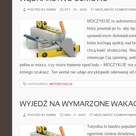
POSTED BY ADMIN
STY - 24 - 2026
MOŻLIWOŚĆ KOMENTOWA
MOCZYKIJE to autonomiczn
który powstał po to, aby ł
sprawdzonym doświadczenie
które kochają spokój nad b
chcą łowić skuteczniej. Nie
interesuje Cię spinning, po
połów w morzu, czy może łowienie spod lodu – MOCZYKIJE ma w s
którego szukasz. Ten wortal nie udaje encyklopedii oderwanej od 
CATEGORIES:
MOTORYZACJA
WYJEDŹ NA WYMARZONE WAKAC
POSTED BY ADMIN
GRU - 3 - 2025
MOŻLIWOŚĆ KOMENTOWAN
Turystka to bardzo popularn
ogromnie istotna dziedzina,