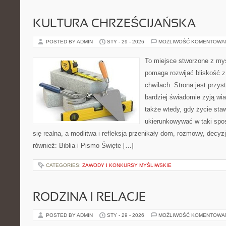
KULTURA CHRZEŚCIJAŃSKA
POSTED BY ADMIN
STY - 29 - 2026
MOŻLIWOŚĆ KOMENTOWA
To miejsce stworzone z myś
pomaga rozwijać bliskość 
chwilach. Strona jest przys
bardziej świadomie żyją wiar
także wtedy, gdy życie stawi
ukierunkowywać w taki spo
się realna, a modlitwa i refleksja przenikały dom, rozmowy, decyzj
również: Biblia i Pismo Święte […]
CATEGORIES:
ZAWODY I KONKURSY MYŚLIWSKIE
RODZINA I RELACJE
POSTED BY ADMIN
STY - 29 - 2026
MOŻLIWOŚĆ KOMENTOWA