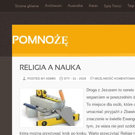
Archiwum
Australia
Katar
Tagi
Strona główna
Spis Treści
POMNOŻĘ
RELIGIA A NAUKA
POSTED BY ADMIN
STY - 31 - 2026
MOŻLIWOŚĆ KOMENTOWA
Droga z Jezusem to serwis r
wsparciem w powszednim dn
To miejsce dla osób, które 
umacniać przyjaźń z Zbawi
znaczenie w świetle Ewangel
tym, że wiara nie jest ozdo
którą można przeżywać krok po kroku. Warto przeczytać Religie