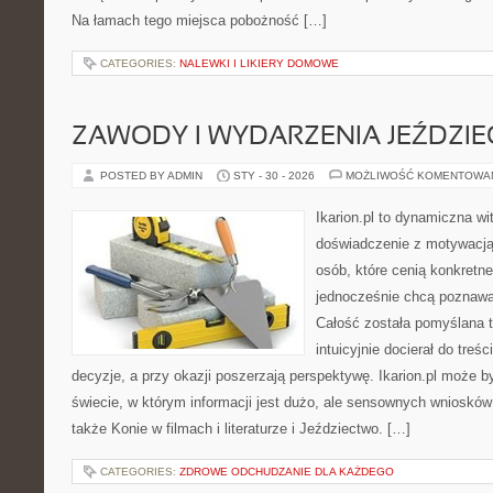
Na łamach tego miejsca pobożność […]
CATEGORIES:
NALEWKI I LIKIERY DOMOWE
ZAWODY I WYDARZENIA JEŹDZIE
POSTED BY ADMIN
STY - 30 - 2026
MOŻLIWOŚĆ KOMENTOWA
Ikarion.pl to dynamiczna wi
doświadczenie z motywacją
osób, które cenią konkretne
jednocześnie chcą poznawać
Całość została pomyślana 
intuicyjnie docierał do treś
decyzje, a przy okazji poszerzają perspektywę. Ikarion.pl może
świecie, w którym informacji jest dużo, ale sensownych wniosków
także Konie w filmach i literaturze i Jeździectwo. […]
CATEGORIES:
ZDROWE ODCHUDZANIE DLA KAŻDEGO