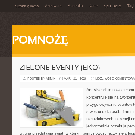
Archiwum
Australia
Katar
Tagi
Strona główna
Spis Treści
POMNOŻĘ
ZIELONE EVENTY (EKO)
POSTED BY ADMIN
MAR - 21 - 2026
MOŻLIWOŚĆ KOMENTOWA
Ars Vivendi to nowoczesna p
koncentruje się na tworzen
przygotowywaniu eventów t
stworzone dla osób, firm i i
nietuzinkowych inspiracji n
jednocześnie oczekują pełn
Strona przedstawia świat, w którym pomysłowość łączy się z log