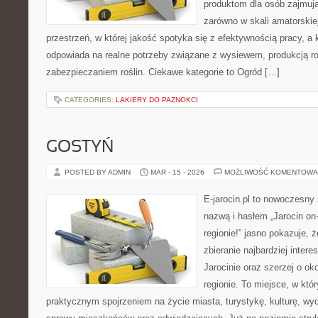
produktom dla osób zajmują
zarówno w skali amatorskiej,
przestrzeń, w której jakość spotyka się z efektywnością pracy, a
odpowiada na realne potrzeby związane z wysiewem, produkcją r
zabezpieczaniem roślin. Ciekawe kategorie to Ogród […]
CATEGORIES:
LAKIERY DO PAZNOKCI
GOSTYŃ
POSTED BY ADMIN
MAR - 15 - 2026
MOŻLIWOŚĆ KOMENTOWA
E-jarocin.pl to nowoczesny 
nazwą i hasłem „Jarocin on-
regionie!” jasno pokazuje, 
zbieranie najbardziej intere
Jarocinie oraz szerzej o ok
regionie. To miejsce, w któ
praktycznym spojrzeniem na życie miasta, turystykę, kulturę, wyd