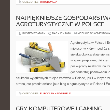
CATEGORIES:
ORTODONCJA
NAJPIĘKNIEJSZE GOSPODARSTW
AGROTURYSTYCZNE W POLSCE
POSTED BY ADMIN
MAR - 17 - 2026
MOŻLIWOŚĆ KOMENTOWA
Agroturystyka w Polsce i Eu
miejsce, w którym podróż s
sielska okolica staje się in
w spokojniejszym, bliższym
poświęcony relaksowi na ło
gospodarstw, poznawaniu lo
szukaniu wyjątkowych miejsc zarówno w Polsce, jak i w innych 
strona jest przedstawiona jako blog o agroturystyce w Polsce i Eu
CATEGORIES:
EUROCASH KINDERGELD
GRY KOMPUTEROWE I GAMING