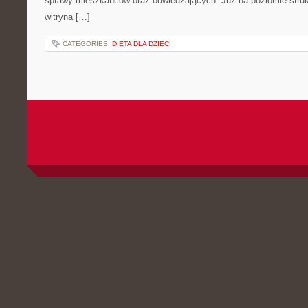
sprawy mieszkańców oraz odwiedzających. Już na poziomie strukt
witryna […]
CATEGORIES:
DIETA DLA DZIECI