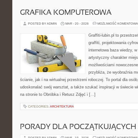
GRAFIKA KOMPUTEROWA
POSTED BY ADMIN
MAR - 20 - 2026
MOŻLIWOŚĆ KOMENTOWA
Graffiti-lubin.pl to przestr
graffiti, projektowania cyfr
internetowa baza wiedzy, w
artystyczny charakter miejs
możliwościami nowoczesne
przybliża, że wyobraźnia m
ścianie, jak i na wirtualnej przestrzeni roboczej. To portal dla osó
udoskonalać swój warsztat, a także szukać inspiracji w świecie w
na stronie to Obróbka i Retusz Zdjęć i […]
CATEGORIES:
ARCHITEKTURA
PORADY DLA POCZĄTKUJĄCYCH
POSTED BY ADMIN
MAR - 19 - 2026
MOŻLIWOŚĆ KOMENTOWA