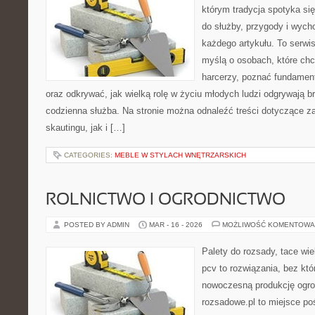
którym tradycja spotyka si
do służby, przygody i wych
każdego artykułu. To serwi
myślą o osobach, które chc
harcerzy, poznać fundament
oraz odkrywać, jak wielką rolę w życiu młodych ludzi odgrywają br
codzienna służba. Na stronie można odnaleźć treści dotyczące z
skautingu, jak i […]
CATEGORIES:
MEBLE W STYLACH WNĘTRZARSKICH
ROLNICTWO I OGRODNICTWO
POSTED BY ADMIN
MAR - 16 - 2026
MOŻLIWOŚĆ KOMENTOWA
Palety do rozsady, tace wie
pcv to rozwiązania, bez któ
nowoczesną produkcję ogrod
rozsadowe.pl to miejsce p