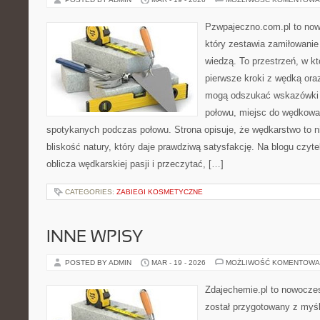
Pzwpajeczno.com.pl to now
który zestawia zamiłowanie
wiedzą. To przestrzeń, w k
pierwsze kroki z wędką ora
mogą odszukać wskazówki d
połowu, miejsc do wędkowan
spotykanych podczas połowu. Strona opisuje, że wędkarstwo to ni
bliskość natury, który daje prawdziwą satysfakcję. Na blogu czyt
oblicza wędkarskiej pasji i przeczytać, […]
CATEGORIES:
ZABIEGI KOSMETYCZNE
INNE WPISY
POSTED BY ADMIN
MAR - 19 - 2026
MOŻLIWOŚĆ KOMENTOWA
Zdajechemie.pl to nowoczes
został przygotowany z myś