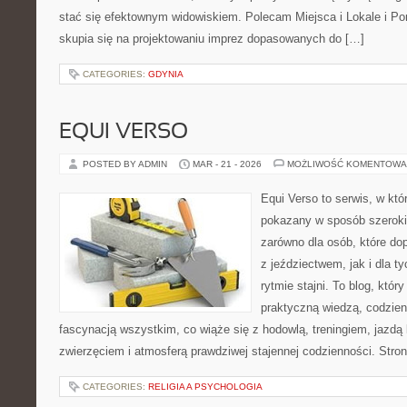
stać się efektownym widowiskiem. Polecam Miejsca i Lokale i P
skupia się na projektowaniu imprez dopasowanych do […]
CATEGORIES:
GDYNIA
EQUI VERSO
POSTED BY ADMIN
MAR - 21 - 2026
MOŻLIWOŚĆ KOMENTOWA
Equi Verso to serwis, w któ
pokazany w sposób szeroki, 
zarówno dla osób, które dop
z jeździectwem, jak i dla ty
rytmie stajni. To blog, któr
praktyczną wiedzą, codzie
fascynacją wszystkim, co wiąże się z hodowlą, treningiem, jazdą 
zwierzęciem i atmosferą prawdziwej stajennej codzienności. Stro
CATEGORIES:
RELIGIA A PSYCHOLOGIA