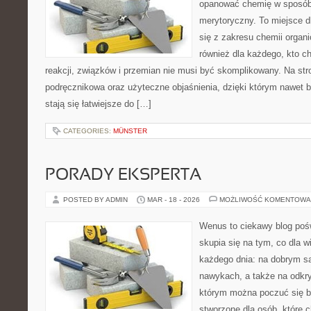
opanować chemię w sposób 
merytoryczny. To miejsce d
się z zakresu chemii organic
również dla każdego, kto c
reakcji, związków i przemian nie musi być skomplikowany. Na str
podręcznikowa oraz użyteczne objaśnienia, dzięki którym nawet b
stają się łatwiejsze do […]
CATEGORIES:
MÜNSTER
PORADY EKSPERTA
POSTED BY ADMIN
MAR - 18 - 2026
MOŻLIWOŚĆ KOMENTOWA
Wenus to ciekawy blog pośw
skupia się na tym, co dla w
każdego dnia: na dobrym s
nawykach, a także na odkr
którym można poczuć się ba
stworzone dla osób, które 