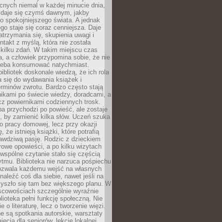
cnych niemal w każdej minucie dnia,
wydaje się czymś dawnym, jakby
 spokojniejszego świata. A jednak
ego staje się coraz cenniejsza. Daje
trzymania się, skupienia uwagi i
ntakt z myślą, która nie została
kilku zdań. W takim miejscu czas
a, a człowiek przypomina sobie, że nie
zeba konsumować natychmiast.
ibliotek doskonale wiedzą, że ich rola
a się do wydawania książek i
erminów zwrotu. Bardzo często stają
ikami po świecie wiedzy, doradcami, a
z powiernikami codziennych trosk.
a przychodzi po powieść, ale zostaje
j, by zamienić kilka słów. Uczeń szuka
o pracy domowej, lecz przy okazji
, że istnieją książki, które potrafią
awdziwą pasję. Rodzic z dzieckiem
rowe opowieści, a po kilku wizytach
wspólne czytanie stało się częścią
tmu. Biblioteka nie narzuca pośpiechu
 Pozwala każdemu wejść na własnych
naleźć coś dla siebie, nawet jeśli na
zyszło się tam bez większego planu. W
scowościach szczególnie wyraźnie
blioteka pełni funkcję społeczną. Nie
e o literaturę, lecz o tworzenie więzi.
 są spotkania autorskie, warsztaty
ajęcia dla seniorów, lekcje lokalnej