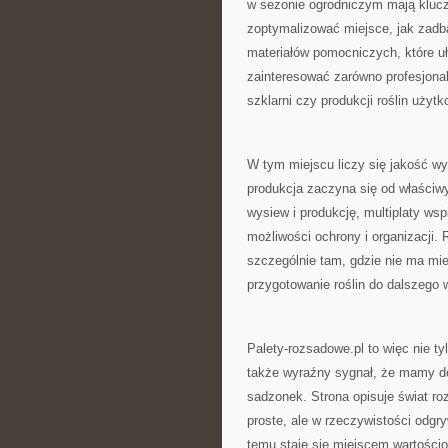
w sezonie ogrodniczym mają klucz
zoptymalizować miejsce, jak zadba
materiałów pomocniczych, które u
zainteresować zarówno profesjonali
szklarni czy produkcji roślin użyt
W tym miejscu liczy się jakość w
produkcja zaczyna się od właści
wysiew i produkcję, multiplaty wsp
możliwości ochrony i organizacji. 
szczególnie tam, gdzie nie ma mie
przygotowanie roślin do dalszego 
Palety-rozsadowe.pl to więc nie 
także wyraźny sygnał, że mamy do 
sadzonek. Strona opisuje świat r
proste, ale w rzeczywistości odgr
temu staje się miejscem wartościo