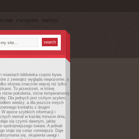
SCRIBE
FACEBOOK
TWITTER
h miastach biblioteka często bywa
óre z zewnątrz wygląda niepozornie, a
dku skrywa znacznie więcej niż tylko
ążkami. To przestrzeń, w której
ę różne pokolenia, różne temperamenty
zeby. Dla jednych jest cichym azylem,
ródłem wiedzy, a dla jeszcze innych
ziennego kontaktu z drugim
 W epoce szybkich informacji i
cnych niemal w każdej minucie dnia,
wydaje się czymś dawnym, jakby
 spokojniejszego świata. A jednak
ego staje się coraz cenniejsza. Daje
trzymania się, skupienia uwagi i