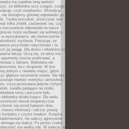
owieka ma zupełnie inną wartość.
żyć, że biblioteka uczy czegoś, czego
brakuje, czyli cierpliwości. Wchodząc
, nie dostajemy gotowej odpowiedzi po
ła. Trzeba poszukać, przeczytać spis
wnać kilka źródeł, zastanowić się, czy
a rzeczywiście odpowiada na nasze
n proces może wydawać się wolniejszy
ie w wyszukiwarce, ale równocześnie
dzielność myślenia. Pokazuje, że
awsze przychodzi natychmiast i że
cić jej uwagę. Dla dzieci i młodzieży to
ważna lekcja. Uczą się, że tekst ma
e argumenty można analizować, a
ontować z faktami. Biblioteka nie
proszenia, lecz skupienie. W tym
 się jednym z niewielu miejsc, gdzie
yć głębsze rozumienie świata. Nie bez
zostaje również estetyka i atmosfera.
ru, cisza przerywana jedynie cichym
rtek, światło padające na stoliki,
układane tomy i poczucie ładu
 biblioteka działa kojąco. Dla wielu
 przestrzeń niemal terapeutyczna.
chronić się przed hałasem dnia,
chaosu informacji i odczuć prostą
 z kontaktu z czymś trwałym. Książka
wiadomieniami, nie walczy agresywnie
 domaga się reakcji. Po prostu czeka.
obecność ma wielką siłę. W świecie, w