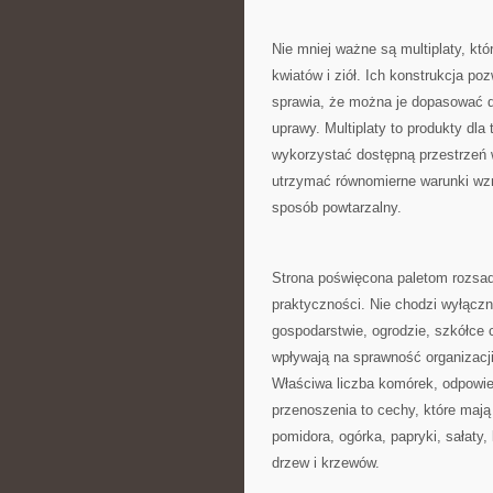
Nie mniej ważne są multiplaty, k
kwiatów i ziół. Ich konstrukcja p
sprawia, że można je dopasować d
uprawy. Multiplaty to produkty dl
wykorzystać dostępną przestrzeń w 
utrzymać równomierne warunki wz
sposób powtarzalny.
Strona poświęcona paletom rozsad
praktyczności. Nie chodzi wyłączn
gospodarstwie, ogrodzie, szkółce 
wpływają na sprawność organizacji,
Właściwa liczba komórek, odpowie
przenoszenia to cechy, które maj
pomidora, ogórka, papryki, sałaty
drzew i krzewów.