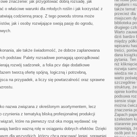
owe znaczenie: jak przygotować dobrą rozsadę, jak
regałami i r
ć o właściwe warunki dla młodych roślin i jak korzystać z
także temat
przecież dla
łatwiają codzienną pracę. Z tego powodu strona może
miejscem dy
biblioteka p
stów, jak i osoby rozwijające swoją pasję do ogrodu,
drugiego czł
kowych.
Warto zauwa
dziś bardzo 
między półki
wpisaniu has
ykonania, ale także świadomość, że dobrze zaplanowana
treści, poró
dana książk
wych podstaw. Palety rozsadowe pomagają uporządkować
pytania. Te
niż kliknięc
ierają rozwój sadzonek, a folia pcv daje dodatkowe
rozwija samo
Razem tworzą ofertę spójną, logiczną i potrzebną,
wiedza nie z
warto poświę
jsca na przypadek, a liczy się powtarzalność oraz sprawne
szczególnie 
wzrostu.
strukturę, ż
opinie konfr
podsuwa roz
sensie staje
można ćwicz
tylko nazwa związana z określonym asortymentem, lecz
znaczenia po
czynienia z tematyką bliską profesjonalnej produkcji
Zapach papie
szelestem ka
ozwiązań, które na pierwszy rzut oka mogą wydawać się
starannie po
sprawiają, że
ywają bardzo ważną rolę w osiąganiu dobrych efektów. Dzięki
osób jest to
wym dla wszystkich, którzy chcą pracować lepiej, sprawniej