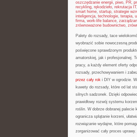
oszczędzanie energii
,
piwo
,
PR
,
p
recykling
,
rękodzieło
,
rekrutacja IT
smart home
,
startup
,
strategie wzr
inteligencja
,
technologie
,
terapia
,
u
firma
,
work-life balance
,
zarządza
zrównoważone budownictwo
,
zrów
Palety do rozsady, tace wielokomór
wyobrazić sobie nowoczesną produ
poświęcone sprawdzonym produktom
amatorskiej, jak i profesjonalnej. 
pracy, a każdy element oferty od
rozsady, przechowywaniem i zabez
przez cały rok
i DIY w ogrodzie. W
kuwety do rozsady, które od lat 
silnych sadzonek. Dzięki odpowi
prawidłowy rozwój systemu korzen
roślin. W dobrze dobranej palecie
ogranicza splątanie korzeni, ułatw
rozwiązanie wydajne, które pomaga
zorganizować cały proces uprawy.