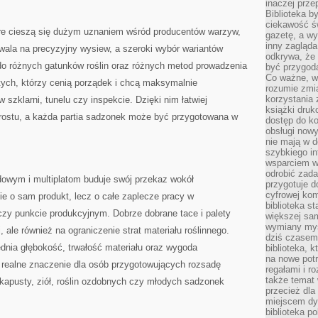
inaczej prz
Biblioteka b
ciekawość św
tóre cieszą się dużym uznaniem wśród producentów warzyw,
gazetę, a wy
inny zagląd
ozwala na precyzyjny wysiew, a szeroki wybór wariantów
odkrywa, że 
o różnych gatunków roślin oraz różnych metod prowadzenia
być przygodą
Co ważne, ws
a tych, którzy cenią porządek i chcą maksymalnie
rozumie zmi
korzystania z
szklarni, tunelu czy inspekcie. Dzięki nim łatwiej
książki druk
rostu, a każda partia sadzonek może być przygotowana w
dostęp do k
obsługi nowy
nie mają w 
szybkiego in
wsparciem w
odrobić zad
owym i multiplatom buduje swój przekaz wokół
przygotuje d
cyfrowej kom
ie o sam produkt, lecz o całe zaplecze pracy w
biblioteka s
czy punkcie produkcyjnym. Dobrze dobrane tace i palety
większej sam
wymiany myśl
 ale również na ograniczenie strat materiału roślinnego.
dziś czasem
dnia głębokość, trwałość materiału oraz wygoda
biblioteka, k
na nowe pot
ą realne znaczenie dla osób przygotowujących rozsadę
regałami i r
także temat
, kapusty, ziół, roślin ozdobnych czy młodych sadzonek
przecież dla
miejscem dy
biblioteka p