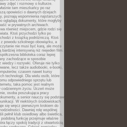
stawy zdjęć i rozmowy o kulturze.
właśnie tam mieszkańcy po raz
yszą opowieści o dawnych dziejach
cy, poznają wspomnienia najstarszych
bo oglądają dokumenty, które mogłyby
epaść w prywatnych archiwach.
ywa również miejscem, gdzie rodzi się
iata. Ktoś przychodzi tylko po
chodzi z książką podróżniczą. Ktoś
a z powodu szkolnego obowiązku, a
czytanie nie musi być karą, ale może
 bardziej intensywną niż niejeden film.
półczesna biblioteka coraz lepiej
any zachodzące w sposobie
 wiedzy i rozrywki. Oferuje nie tylko
owane, lecz także audiobooki, e-booki,
omputerów, czasem nawet kursy
ch technologii. Dla wielu osób, które
domu odpowiedniego sprzętu lub
ternetu, taka pomoc jest realnym
 codziennym życiu. Uczeń może
anie, osoba poszukująca pracy
okumenty, a senior nauczy się podstaw
unikacji. W niektórych środowiskach
taje się wręcz pierwszym krokiem do
odzielności. Dawniej rolę wspólnej
i pełnił klub osiedlowy albo świetlica,
 podobną funkcję przejmuje właśnie
tóra łączy spokój tradycji z otwartością
rzeby społeczne. Gdzieś pomiędzy