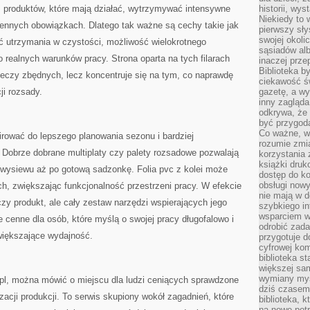
 produktów, które mają działać, wytrzymywać intensywne
historii, wy
Niekiedy to 
iennych obowiązkach. Dlatego tak ważne są cechy takie jak
pierwszy sł
swojej okoli
ć utrzymania w czystości, możliwość wielokrotnego
sąsiadów al
realnych warunków pracy. Strona oparta na tych filarach
inaczej prz
Biblioteka b
rzeczy zbędnych, lecz koncentruje się na tym, co naprawdę
ciekawość św
ji rozsady.
gazetę, a wy
inny zagląd
odkrywa, że 
być przygodą
Co ważne, ws
irować do lepszego planowania sezonu i bardziej
rozumie zmi
obrze dobrane multiplaty czy palety rozsadowe pozwalają
korzystania z
książki druk
 wysiewu aż po gotową sadzonkę. Folia pvc z kolei może
dostęp do k
obsługi nowy
h, zwiększając funkcjonalność przestrzeni pracy. W efekcie
nie mają w 
zy produkt, ale cały zestaw narzędzi wspierających jego
szybkiego in
wsparciem w
e cenne dla osób, które myślą o swojej pracy długofalowo i
odrobić zad
większające wydajność.
przygotuje d
cyfrowej kom
biblioteka s
większej sam
wymiany myśl
.pl, można mówić o miejscu dla ludzi ceniących sprawdzone
dziś czasem
izacji produkcji. To serwis skupiony wokół zagadnień, które
biblioteka, k
na nowe pot