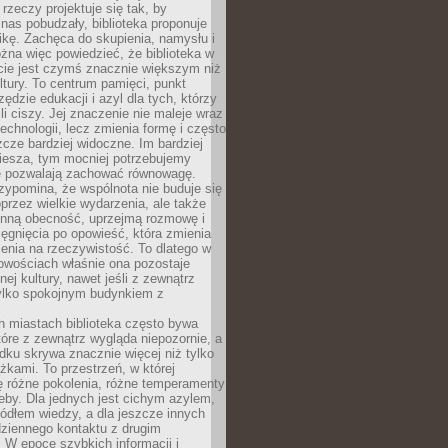
 rzeczy projektuje się tak, by
nas pobudzały, biblioteka proponuje
ikę. Zachęca do skupienia, namysłu i
na więc powiedzieć, że biblioteka w
ie jest czymś znacznie większym niż
ultury. To centrum pamięci, punkt
zędzie edukacji i azyl dla tych, którzy
li ciszy. Jej znaczenie nie maleje wraz
echnologii, lecz zmienia formę i często
szcze bardziej widoczne. Im bardziej
iesza, tym mocniej potrzebujemy
re pozwalają zachować równowagę.
rzypomina, że wspólnota nie buduje się
przez wielkie wydarzenia, ale także
enną obecność, uprzejmą rozmowę i
ęgnięcia po opowieść, która zmienia
enia na rzeczywistość. To dlatego w
owościach właśnie ona pozostaje
nej kultury, nawet jeśli z zewnątrz
tylko spokojnym budynkiem z
h miastach biblioteka często bywa
óre z zewnątrz wygląda niepozornie, a
dku skrywa znacznie więcej niż tylko
ążkami. To przestrzeń, w której
ę różne pokolenia, różne temperamenty
zeby. Dla jednych jest cichym azylem,
ródłem wiedzy, a dla jeszcze innych
ziennego kontaktu z drugim
 W epoce szybkich informacji i