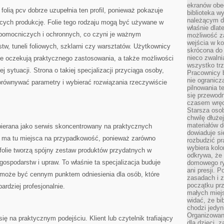
ekranów obe
folią pcv dobrze uzupełnia ten profil, ponieważ pokazuje
biblioteka 
należącym do
ących produkcję. Folie tego rodzaju mogą być używane w
właśnie dlat
pomocniczych i ochronnych, co czyni je ważnym
możliwość za
wejścia w ko
w, tuneli foliowych, szklarni czy warsztatów. Użytkownicy
skrócona do 
nieco zwalni
le oczekują praktycznego zastosowania, a także możliwości
wszystko tr
 sytuacji. Strona o takiej specjalizacji przyciąga osoby,
Pracownicy b
nie ogranicz
równywać parametry i wybierać rozwiązania rzeczywiście
pilnowania t
się przewodn
czasem wręc
Starsza osob
chwilę dłuże
materiałów d
ierana jako serwis skoncentrowany na praktycznych
dowiaduje się
Nie ma tu miejsca na przypadkowość, ponieważ zarówno
rozbudzić pr
wybiera kolo
i folie tworzą spójny zestaw produktów przydatnych w
odkrywa, że 
ospodarstw i upraw. To właśnie ta specjalizacja buduje
domowego ry
ani presji.
a może być cennym punktem odniesienia dla osób, które
zasadach i z
początku pr
bardziej profesjonalnie.
małych miej
widać, że bi
chodzi jedyni
Organizowane
ię na praktycznym podejściu. Klient lub czytelnik trafiający
dla dzieci, z