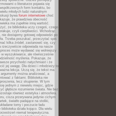
ozmowami o literaturze pojawia się
 współczesnych form kontaktu, bo
 wielu młodych ludzi naturalnym
skusji bywa
forum internetowe
choć
okazuje, że prawdziwa obecność
owieka ma zupełnie inną wartość.
żyć, że biblioteka uczy czegoś, czego
brakuje, czyli cierpliwości. Wchodząc
, nie dostajemy gotowej odpowiedzi po
ła. Trzeba poszukać, przeczytać spis
wnać kilka źródeł, zastanowić się, czy
a rzeczywiście odpowiada na nasze
n proces może wydawać się wolniejszy
ie w wyszukiwarce, ale równocześnie
dzielność myślenia. Pokazuje, że
awsze przychodzi natychmiast i że
cić jej uwagę. Dla dzieci i młodzieży to
ważna lekcja. Uczą się, że tekst ma
e argumenty można analizować, a
ontować z faktami. Biblioteka nie
proszenia, lecz skupienie. W tym
 się jednym z niewielu miejsc, gdzie
yć głębsze rozumienie świata. Nie bez
zostaje również estetyka i atmosfera.
ru, cisza przerywana jedynie cichym
rtek, światło padające na stoliki,
układane tomy i poczucie ładu
 biblioteka działa kojąco. Dla wielu
 przestrzeń niemal terapeutyczna.