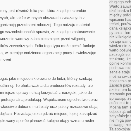
drugiego czł
Warto zauwa
rony jest również folia pvc, która znajduje szerokie
dziś bardzo 
między półki
wych, ale także w innych obszarach związanych z
wpisaniu has
treści, poró
anizacją przestrzeni roboczej. Tego rodzaju materiał
dana książk
jego wszechstronność sprawia, że znajduje zastosowanie
pytania. Te
niż kliknięc
tworzenie warstwy zabezpieczającej przed wilgocią,
rozwija samo
ów zewnętrznych. Folia tego typu może pełnić funkcję
wiedza nie z
warto poświę
ą, wspierając codzienną organizację pracy i zwiększając
szczególnie 
strukturę, ż
trzeni.
opinie konfr
podsuwa roz
sensie staje
można ćwicz
gać jako miejsce skierowane do ludzi, którzy szukają
znaczenia po
Zapach papie
roślinnej. To oferta ważna dla producentów rozsady, ale
szelestem ka
 mniejsze uprawy i chcą korzystać z narzędzi, jakie do
starannie po
sprawiają, że
 profesjonalną produkcją. Współczesne ogrodnictwo coraz
osób jest to
 właściwie dobrane multiplaty oraz palety rozsadowe stają
Można tam s
odpocząć od 
dejścia. Pozwalają oszczędzać miejsce, lepiej zarządzać
satysfakcję
nie miga po
ządkowany sposób planować kolejne etapy wzrostu roślin.
o uwagę, nie
Ta spokojna 