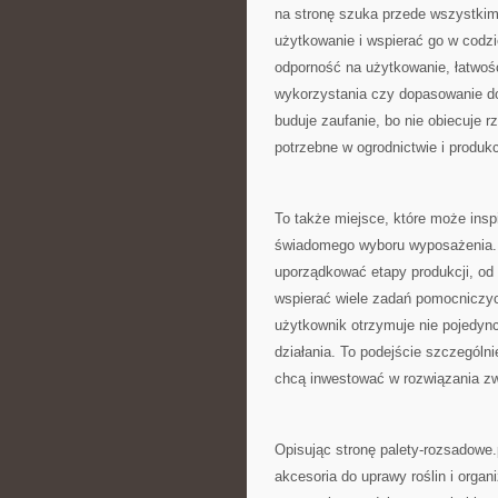
na stronę szuka przede wszystkim
użytkowanie i wspierać go w codz
odporność na użytkowanie, łatwoś
wykorzystania czy dopasowanie do 
buduje zaufanie, bo nie obiecuje 
potrzebne w ogrodnictwie i produkc
To także miejsce, które może insp
świadomego wyboru wyposażenia. D
uporządkować etapy produkcji, od
wspierać wiele zadań pomocniczyc
użytkownik otrzymuje nie pojedync
działania. To podejście szczególni
chcą inwestować w rozwiązania z
Opisując stronę palety-rozsadowe
akcesoria do uprawy roślin i organ