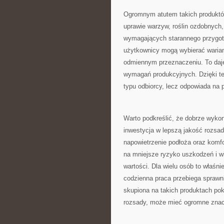
Ogromnym atutem takich produktó
uprawie warzyw, roślin ozdobnych,
wymagających starannego przygoto
użytkownicy mogą wybierać wariant
odmiennym przeznaczeniu. To daj
wymagań produkcyjnych. Dzięki tem
typu odbiorcy, lecz odpowiada na 
Warto podkreślić, że dobrze wykon
inwestycja w lepszą jakość rozsa
napowietrzenie podłoża oraz komfo
na mniejsze ryzyko uszkodzeń i w
wartości. Dla wielu osób to właśn
codzienna praca przebiega sprawnie
skupiona na takich produktach pok
rozsady, może mieć ogromne znac