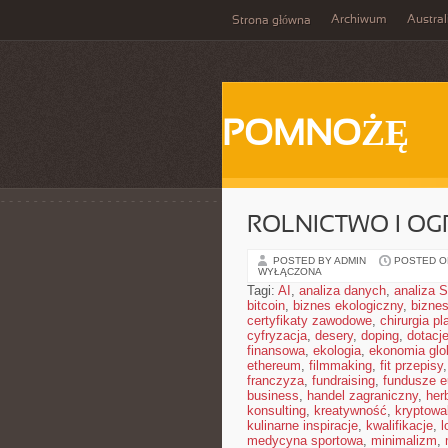
Archiwum
Austral
Strona główna
POMNOŻĘ
ROLNICTWO I O
POSTED BY ADMIN
POSTED ON
WYŁĄCZONA
Tagi:
AI
,
analiza danych
,
analiza
bitcoin
,
biznes ekologiczny
,
bizne
certyfikaty zawodowe
,
chirurgia p
cyfryzacja
,
desery
,
doping
,
dotacj
finansowa
,
ekologia
,
ekonomia glo
ethereum
,
filmmaking
,
fit przepisy
franczyza
,
fundraising
,
fundusze e
business
,
handel zagraniczny
,
her
konsulting
,
kreatywność
,
kryptowa
kulinarne inspiracje
,
kwalifikacje
,
l
medycyna sportowa
,
minimalizm
,