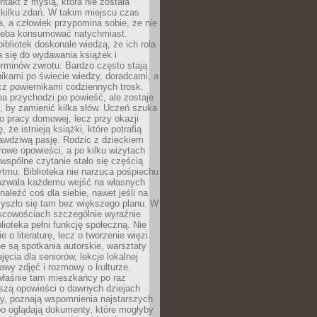
ntakt z myślą, która nie została
kilku zdań. W takim miejscu czas
a, a człowiek przypomina sobie, że nie
zeba konsumować natychmiast.
ibliotek doskonale wiedzą, że ich rola
a się do wydawania książek i
erminów zwrotu. Bardzo często stają
ikami po świecie wiedzy, doradcami, a
z powiernikami codziennych trosk.
a przychodzi po powieść, ale zostaje
j, by zamienić kilka słów. Uczeń szuka
o pracy domowej, lecz przy okazji
, że istnieją książki, które potrafią
awdziwą pasję. Rodzic z dzieckiem
rowe opowieści, a po kilku wizytach
wspólne czytanie stało się częścią
tmu. Biblioteka nie narzuca pośpiechu
 Pozwala każdemu wejść na własnych
naleźć coś dla siebie, nawet jeśli na
zyszło się tam bez większego planu. W
scowościach szczególnie wyraźnie
blioteka pełni funkcję społeczną. Nie
e o literaturę, lecz o tworzenie więzi.
 są spotkania autorskie, warsztaty
ajęcia dla seniorów, lekcje lokalnej
stawy zdjęć i rozmowy o kulturze.
właśnie tam mieszkańcy po raz
yszą opowieści o dawnych dziejach
cy, poznają wspomnienia najstarszych
bo oglądają dokumenty, które mogłyby