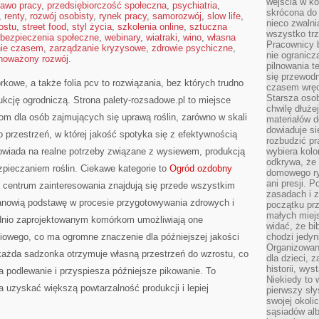
wejścia w ko
rawo pracy
,
przedsiębiorczość społeczna
,
psychiatria
,
skrócona do 
,
renty
,
rozwój osobisty
,
rynek pracy
,
samorozwój
,
slow life
,
nieco zwalni
ostu
,
street food
,
styl życia
,
szkolenia online
,
sztuczna
wszystko tr
bezpieczenia społeczne
,
webinary
,
wiatraki
,
wino
,
własna
Pracownicy b
nie czasem
,
zarządzanie kryzysowe
,
zdrowie psychiczne
,
nie ogranicz
noważony rozwój.
pilnowania t
się przewodn
kowe, a także folia pcv to rozwiązania, bez których trudno
czasem wręc
Starsza osob
kcję ogrodniczą. Strona palety-rozsadowe.pl to miejsce
chwilę dłuże
 dla osób zajmujących się uprawą roślin, zarówno w skali
materiałów d
dowiaduje się
To przestrzeń, w której jakość spotyka się z efektywnością
rozbudzić pr
powiada na realne potrzeby związane z wysiewem, produkcją
wybiera kolo
odkrywa, że 
pieczaniem roślin. Ciekawe kategorie to
Ogród ozdobny
domowego ry
ani presji.
 centrum zainteresowania znajdują się przede wszystkim
zasadach i z
stanowią podstawę w procesie przygotowywania zdrowych i
początku pr
małych miej
ednio zaprojektowanym komórkom umożliwiają one
widać, że bi
iowego, co ma ogromne znaczenie dla późniejszej jakości
chodzi jedyni
Organizowane
 każda sadzonka otrzymuje własną przestrzeń do wzrostu, co
dla dzieci, z
historii, wy
ia podlewanie i przyspiesza późniejsze pikowanie. To
Niekiedy to 
 uzyskać większą powtarzalność produkcji i lepiej
pierwszy sł
swojej okoli
sąsiadów al