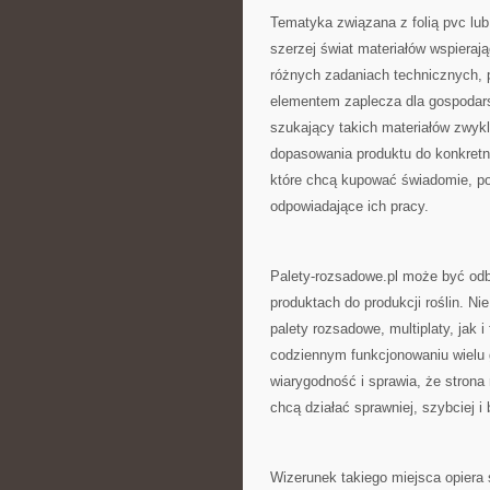
Tematyka związana z folią pvc lub 
szerzej świat materiałów wspieraj
różnych zadaniach technicznych, 
elementem zaplecza dla gospodarst
szukający takich materiałów zwyk
dopasowania produktu do konkretnej
które chcą kupować świadomie, po
odpowiadające ich pracy.
Palety-rozsadowe.pl może być odb
produktach do produkcji roślin. 
palety rozsadowe, multiplaty, jak 
codziennym funkcjonowaniu wielu g
wiarygodność i sprawia, że stron
chcą działać sprawniej, szybciej i 
Wizerunek takiego miejsca opiera s