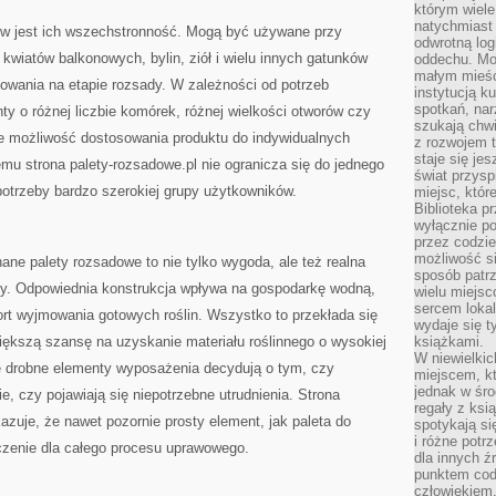
którym wiele
natychmiast 
w jest ich wszechstronność. Mogą być używane przy
odwrotną log
 kwiatów balkonowych, bylin, ziół i wielu innych gatunków
oddechu. Moż
małym mieśc
wania na etapie rozsady. W zależności od potrzeb
instytucją k
spotkań, nar
y o różnej liczbie komórek, różnej wielkości otworów czy
szukają chwi
e możliwość dostosowania produktu do indywidualnych
z rozwojem t
staje się je
u strona palety-rozsadowe.pl nie ogranicza się do jednego
świat przysp
potrzeby bardzo szerokiej grupy użytkowników.
miejsc, któ
Biblioteka p
wyłącznie po
przez codzi
możliwość si
ane palety rozsadowe to nie tylko wygoda, ale też realna
sposób patrz
dy. Odpowiednia konstrukcja wpływa na gospodarkę wodną,
wielu miejsc
sercem lokal
rt wyjmowania gotowych roślin. Wszystko to przekłada się
wydaje się 
iększą szansę na uzyskanie materiału roślinnego o wysokiej
książkami.
W niewielkic
ie drobne elementy wyposażenia decydują o tym, czy
miejscem, kt
jednak w śro
, czy pojawiają się niepotrzebne utrudnienia. Strona
regały z ksi
azuje, że nawet pozornie prosty element, jak paleta do
spotykają si
i różne potr
zenie dla całego procesu uprawowego.
dla innych ź
punktem cod
człowiekiem.