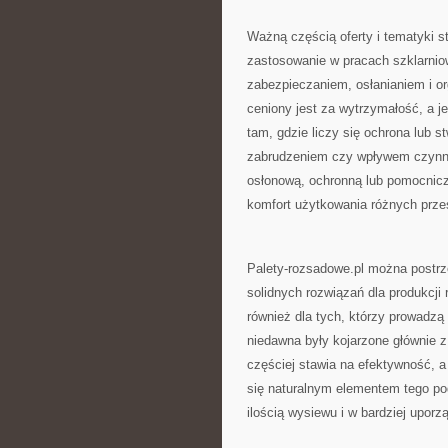
Ważną częścią oferty i tematyki st
zastosowanie w pracach szklarnio
zabezpieczaniem, osłanianiem i org
ceniony jest za wytrzymałość, a 
tam, gdzie liczy się ochrona lub s
zabrudzeniem czy wpływem czynnik
osłonową, ochronną lub pomocnicz
komfort użytkowania różnych przes
Palety-rozsadowe.pl można postrze
solidnych rozwiązań dla produkcji 
również dla tych, którzy prowadzą
niedawna były kojarzone głównie z
częściej stawia na efektywność, a
się naturalnym elementem tego po
ilością wysiewu i w bardziej upor