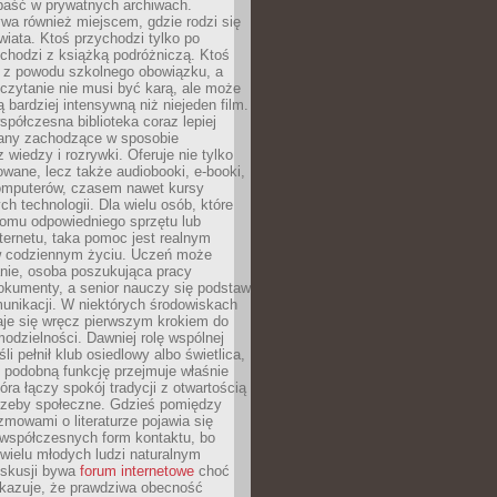
epaść w prywatnych archiwach.
ywa również miejscem, gdzie rodzi się
iata. Ktoś przychodzi tylko po
chodzi z książką podróżniczą. Ktoś
a z powodu szkolnego obowiązku, a
czytanie nie musi być karą, ale może
 bardziej intensywną niż niejeden film.
półczesna biblioteka coraz lepiej
any zachodzące w sposobie
 wiedzy i rozrywki. Oferuje nie tylko
owane, lecz także audiobooki, e-booki,
omputerów, czasem nawet kursy
ch technologii. Dla wielu osób, które
domu odpowiedniego sprzętu lub
ternetu, taka pomoc jest realnym
 codziennym życiu. Uczeń może
anie, osoba poszukująca pracy
okumenty, a senior nauczy się podstaw
unikacji. W niektórych środowiskach
taje się wręcz pierwszym krokiem do
odzielności. Dawniej rolę wspólnej
i pełnił klub osiedlowy albo świetlica,
 podobną funkcję przejmuje właśnie
tóra łączy spokój tradycji z otwartością
rzeby społeczne. Gdzieś pomiędzy
ozmowami o literaturze pojawia się
 współczesnych form kontaktu, bo
 wielu młodych ludzi naturalnym
skusji bywa
forum internetowe
choć
okazuje, że prawdziwa obecność