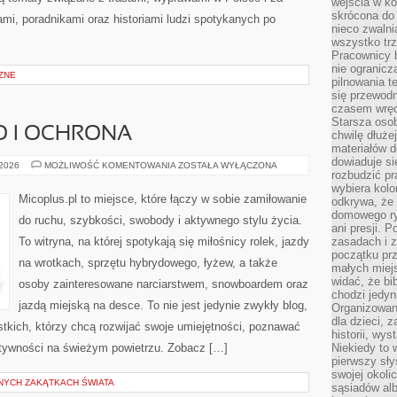
wejścia w ko
skrócona do 
ami, poradnikami oraz historiami ludzi spotykanych po
nieco zwalni
wszystko tr
Pracownicy b
nie ogranicz
ZNE
pilnowania t
się przewodn
czasem wręc
Starsza osob
O I OCHRONA
chwilę dłuże
materiałów d
dowiaduje się
BEZPIECZEŃSTWO
 2026
MOŻLIWOŚĆ KOMENTOWANIA
ZOSTAŁA WYŁĄCZONA
rozbudzić pr
I
OCHRONA
wybiera kolo
Micoplus.pl to miejsce, które łączy w sobie zamiłowanie
odkrywa, że 
domowego ry
do ruchu, szybkości, swobody i aktywnego stylu życia.
ani presji.
To witryna, na której spotykają się miłośnicy rolek, jazdy
zasadach i z
początku pr
na wrotkach, sprzętu hybrydowego, łyżew, a także
małych miej
widać, że bi
osoby zainteresowane narciarstwem, snowboardem oraz
chodzi jedyni
jazdą miejską na desce. To nie jest jedynie zwykły blog,
Organizowane
dla dzieci, z
ystkich, którzy chcą rozwijać swoje umiejętności, poznawać
historii, wy
ktywności na świeżym powietrzu. Zobacz […]
Niekiedy to 
pierwszy sł
swojej okoli
NYCH ZAKĄTKACH ŚWIATA
sąsiadów al