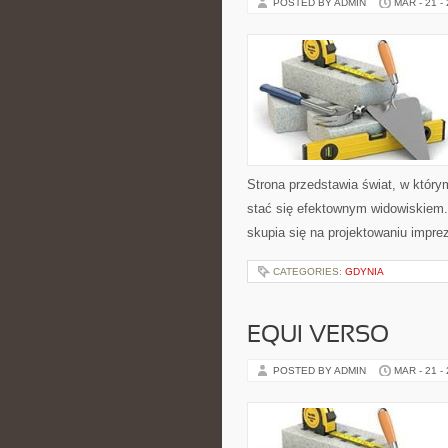
POSTED BY ADMIN
MAR - 21 -
Strona przedstawia świat, w któr
stać się efektownym widowiskiem.
skupia się na projektowaniu impr
CATEGORIES:
GDYNIA
EQUI VERSO
POSTED BY ADMIN
MAR - 21 -