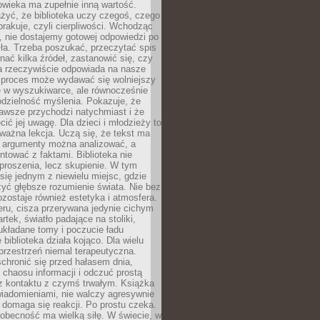
owieka ma zupełnie inną wartość.
żyć, że biblioteka uczy czegoś, czego
brakuje, czyli cierpliwości. Wchodząc
, nie dostajemy gotowej odpowiedzi po
ła. Trzeba poszukać, przeczytać spis
wnać kilka źródeł, zastanowić się, czy
a rzeczywiście odpowiada na nasze
n proces może wydawać się wolniejszy
ie w wyszukiwarce, ale równocześnie
dzielność myślenia. Pokazuje, że
awsze przychodzi natychmiast i że
cić jej uwagę. Dla dzieci i młodzieży to
ważna lekcja. Uczą się, że tekst ma
e argumenty można analizować, a
ontować z faktami. Biblioteka nie
proszenia, lecz skupienie. W tym
 się jednym z niewielu miejsc, gdzie
yć głębsze rozumienie świata. Nie bez
zostaje również estetyka i atmosfera.
ru, cisza przerywana jedynie cichym
rtek, światło padające na stoliki,
układane tomy i poczucie ładu
 biblioteka działa kojąco. Dla wielu
 przestrzeń niemal terapeutyczna.
chronić się przed hałasem dnia,
chaosu informacji i odczuć prostą
 z kontaktu z czymś trwałym. Książka
wiadomieniami, nie walczy agresywnie
 domaga się reakcji. Po prostu czeka.
obecność ma wielką siłę. W świecie, w