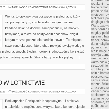
regałami i r
także temat
PORADY
 2026
MOŻLIWOŚĆ KOMENTOWANIA
ZOSTAŁA WYŁĄCZONA
EKSPERTA
przecież dla
miejscem dy
Wenus to ciekawy blog poświęcony pielęgnacji, który
biblioteka p
drugiego czł
skupia się na tym, co dla wielu osób jest ważne
Warto zauwa
każdego dnia: na dobrym samopoczuciu, na małych
dziś bardzo 
między półki
nawykach, a także na odkrywaniu sposobów, dzięki
wpisaniu has
którym można poczuć się bardziej pewnie. To miejsce
treści, poró
dana książk
stworzone dla osób, które chcą rozwijać swoją wiedzę o
pytania. Te
niż kliknięc
 pielęgnacyjnych, śledzić nowinki i jednocześnie korzystać
rozwija samo
ch w czytelny sposób. Strona łączy w sobie piękny […]
wiedza nie z
warto poświę
szczególnie 
Y
strukturę, ż
opinie konfr
podsuwa roz
sensie staje
 W LOTNICTWIE
można ćwicz
znaczenia po
Zapach papie
BEZPIECZEŃSTWO
 2026
MOŻLIWOŚĆ KOMENTOWANIA
ZOSTAŁA WYŁĄCZONA
W
szelestem ka
LOTNICTWIE
starannie po
Podkarpackie Powiązanie Kooperacyjne – Lotnictwo
sprawiają, że
osób jest to
ultralekkie to współczesna witryna, która koncentruje się