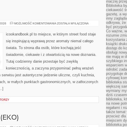
inaczej prz
Biblioteka b
ciekawość św
gazetę, a wy
inny zagląd
odkrywa, że 
INNE
 2026
MOŻLIWOŚĆ KOMENTOWANIA
ZOSTAŁA WYŁĄCZONA
PUBLIKACJE
być przygodą
Co ważne, ws
icookandbook.pl to miejsce, w którym street food staje
rozumie zmi
korzystania z
się inspirującą wyprawą przez aromaty niemal całego
książki druk
świata. To strona dla osób, które kochają jeść
dostęp do k
obsługi nowy
świadomie, ciekawie i z otwartością na nowe doznania.
nie mają w 
szybkiego in
Tutaj codzienny danie przestaje być zwykłą
wsparciem w
koniecznością, a zaczyna przypominać pełną wrażeń
odrobić zad
przygotuje d
rwisu jest autentyczne jedzenie uliczne, czyli kuchnia,
cyfrowej kom
skach, w małych punktach gastronomicznych, w zatłoczonych
biblioteka s
większej sam
[…]
wymiany myśl
dziś czasem
biblioteka, k
ATORZY
na nowe pot
regałami i r
także temat
przecież dla
(EKO)
miejscem dy
biblioteka p