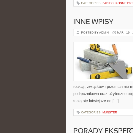
CATEGORIES:
ZABIEGI KOSMETYC
INNE WPISY
POSTED BY ADMIN
MAR - 19 -
reakcji, związków i przemian nie 
podręcznikowa oraz użyteczne obja
stają się łatwiejsze do […]
CATEGORIES:
MÜNSTER
PORADY EKSPER