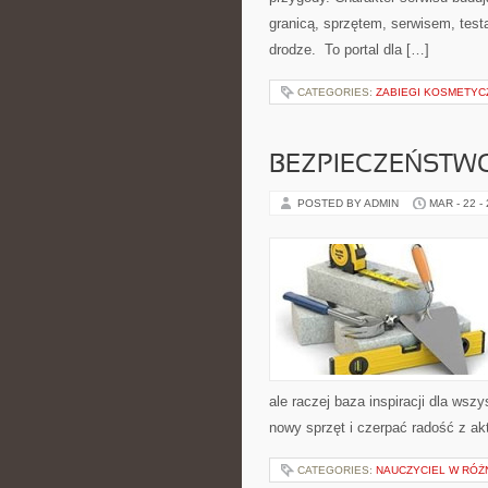
granicą, sprzętem, serwisem, test
drodze. To portal dla […]
CATEGORIES:
ZABIEGI KOSMETYC
BEZPIECZEŃSTW
POSTED BY ADMIN
MAR - 22 -
ale raczej baza inspiracji dla wsz
nowy sprzęt i czerpać radość z a
CATEGORIES:
NAUCZYCIEL W RÓŻ