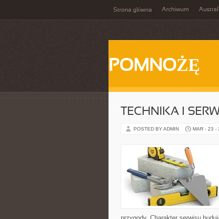
Archiwum
Austral
Strona główna
POMNOŻĘ
TECHNIKA I SER
POSTED BY ADMIN
MAR - 23 -
przygody. Charakter serwisu budu