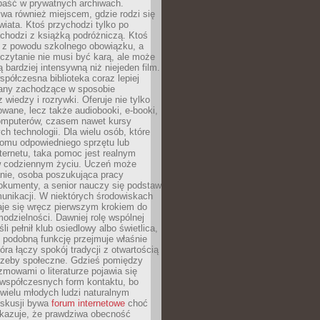
epaść w prywatnych archiwach.
ywa również miejscem, gdzie rodzi się
iata. Ktoś przychodzi tylko po
chodzi z książką podróżniczą. Ktoś
a z powodu szkolnego obowiązku, a
czytanie nie musi być karą, ale może
 bardziej intensywną niż niejeden film.
półczesna biblioteka coraz lepiej
any zachodzące w sposobie
 wiedzy i rozrywki. Oferuje nie tylko
owane, lecz także audiobooki, e-booki,
omputerów, czasem nawet kursy
ch technologii. Dla wielu osób, które
domu odpowiedniego sprzętu lub
ternetu, taka pomoc jest realnym
 codziennym życiu. Uczeń może
anie, osoba poszukująca pracy
okumenty, a senior nauczy się podstaw
unikacji. W niektórych środowiskach
taje się wręcz pierwszym krokiem do
odzielności. Dawniej rolę wspólnej
i pełnił klub osiedlowy albo świetlica,
 podobną funkcję przejmuje właśnie
tóra łączy spokój tradycji z otwartością
rzeby społeczne. Gdzieś pomiędzy
ozmowami o literaturze pojawia się
 współczesnych form kontaktu, bo
 wielu młodych ludzi naturalnym
skusji bywa
forum internetowe
choć
okazuje, że prawdziwa obecność