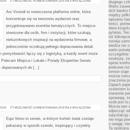
ZIELONE
 2026
MOŻLIWOŚĆ KOMENTOWANIA
ZOSTAŁA WYŁĄCZONA
drugiego czł
EVENTY
Warto zauwa
(EKO)
dziś bardzo 
Ars Vivendi to nowoczesna platforma online, która
między półki
koncentruje się na tworzeniu wydarzeń oraz
wpisaniu has
treści, poró
przygotowywaniu eventów tematycznych. To miejsce
dana książk
pytania. Te
stworzone dla osób, firm i instytucji, które szukają
niż kliknięc
nietuzinkowych inspiracji na wydarzenia firmowe, a
rozwija samo
wiedza nie z
jednocześnie oczekują pełnego dopracowania detali.
warto poświę
ym pomysłowość łączy się z logistyką, a każdy event może
szczególnie 
strukturę, ż
 Polecam Miejsca i Lokale i Porady Ekspertów Serwis
opinie konfr
podsuwa roz
ez dopasowanych do […]
sensie staje
można ćwicz
znaczenia po
Zapach papie
szelestem ka
starannie po
sprawiają, że
osób jest to
Można tam s
EQUI
 2026
MOŻLIWOŚĆ KOMENTOWANIA
ZOSTAŁA WYŁĄCZONA
odpocząć od 
VERSO
satysfakcję
Equi Verso to serwis, w którym koński świat zostaje
nie miga po
o uwagę, nie
pokazany w sposób szeroki, inspirujący i czytelny
Ta spokojna 