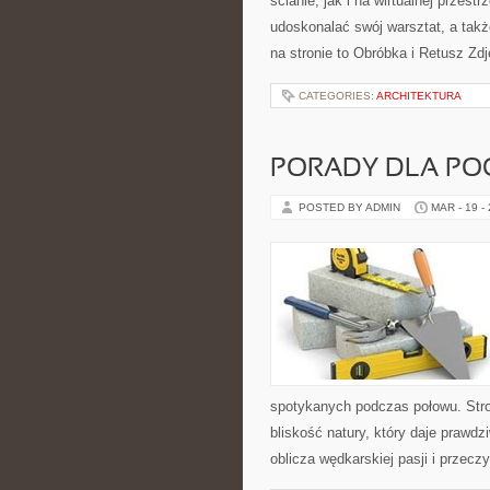
ścianie, jak i na wirtualnej przest
udoskonalać swój warsztat, a takż
na stronie to Obróbka i Retusz Zdj
CATEGORIES:
ARCHITEKTURA
PORADY DLA PO
POSTED BY ADMIN
MAR - 19 -
spotykanych podczas połowu. Stron
bliskość natury, który daje prawd
oblicza wędkarskiej pasji i przecz