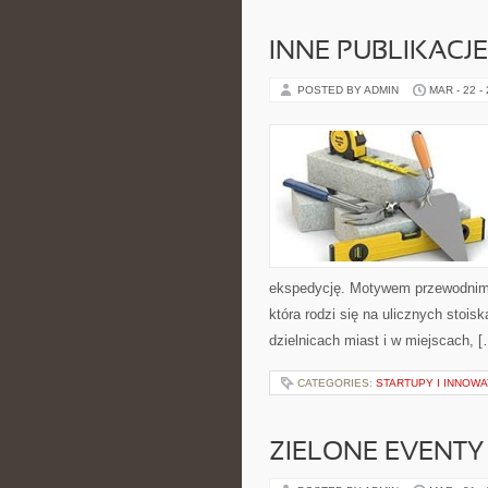
INNE PUBLIKACJE
POSTED BY ADMIN
MAR - 22 -
ekspedycję. Motywem przewodnim se
która rodzi się na ulicznych stoi
dzielnicach miast i w miejscach, 
CATEGORIES:
STARTUPY I INNOW
ZIELONE EVENTY 