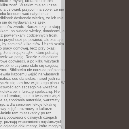
ntakt z myślą, która nie została
kilku zdań. W takim miejscu czas
a, a człowiek przypomina sobie, że nie
zeba konsumować natychmiast.
ibliotek doskonale wiedzą, że ich rola
a się do wydawania książek i
erminów zwrotu. Bardzo często stają
ikami po świecie wiedzy, doradcami, a
z powiernikami codziennych trosk.
a przychodzi po powieść, ale zostaje
j, by zamienić kilka słów. Uczeń szuka
o pracy domowej, lecz przy okazji
, że istnieją książki, które potrafią
awdziwą pasję. Rodzic z dzieckiem
rowe opowieści, a po kilku wizytach
wspólne czytanie stało się częścią
tmu. Biblioteka nie narzuca pośpiechu
 Pozwala każdemu wejść na własnych
naleźć coś dla siebie, nawet jeśli na
zyszło się tam bez większego planu. W
scowościach szczególnie wyraźnie
blioteka pełni funkcję społeczną. Nie
e o literaturę, lecz o tworzenie więzi.
 są spotkania autorskie, warsztaty
ajęcia dla seniorów, lekcje lokalnej
stawy zdjęć i rozmowy o kulturze.
właśnie tam mieszkańcy po raz
yszą opowieści o dawnych dziejach
cy, poznają wspomnienia najstarszych
bo oglądają dokumenty, które mogłyby