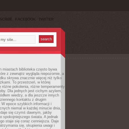
SCRIBE
FACEBOOK
TWITTER
h miastach biblioteka często bywa
óre z zewnątrz wygląda niepozornie, a
dku skrywa znacznie więcej niż tylko
ążkami. To przestrzeń, w której
ę różne pokolenia, różne temperamenty
zeby. Dla jednych jest cichym azylem,
ródłem wiedzy, a dla jeszcze innych
ziennego kontaktu z drugim
 W epoce szybkich informacji i
cnych niemal w każdej minucie dnia,
wydaje się czymś dawnym, jakby
 spokojniejszego świata. A jednak
ego staje się coraz cenniejsza. Daje
trzymania się, skupienia uwagi i