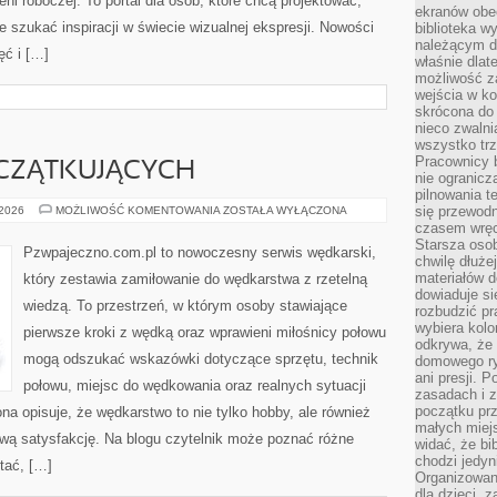
rzeni roboczej. To portal dla osób, które chcą projektować,
ekranów obe
e szukać inspiracji w świecie wizualnej ekspresji. Nowości
biblioteka 
należącym do
ęć i […]
właśnie dlat
możliwość za
wejścia w ko
skrócona do 
nieco zwalni
wszystko tr
Pracownicy b
CZĄTKUJĄCYCH
nie ogranicz
pilnowania t
PORADY
się przewodn
 2026
MOŻLIWOŚĆ KOMENTOWANIA
ZOSTAŁA WYŁĄCZONA
DLA
czasem wręc
POCZĄTKUJĄCYCH
Starsza osob
Pzwpajeczno.com.pl to nowoczesny serwis wędkarski,
chwilę dłuże
materiałów d
który zestawia zamiłowanie do wędkarstwa z rzetelną
dowiaduje się
wiedzą. To przestrzeń, w którym osoby stawiające
rozbudzić pr
wybiera kolo
pierwsze kroki z wędką oraz wprawieni miłośnicy połowu
odkrywa, że 
mogą odszukać wskazówki dotyczące sprzętu, technik
domowego ry
ani presji.
połowu, miejsc do wędkowania oraz realnych sytuacji
zasadach i z
początku pr
a opisuje, że wędkarstwo to nie tylko hobby, ale również
małych miej
ziwą satysfakcję. Na blogu czytelnik może poznać różne
widać, że bi
chodzi jedyni
ytać, […]
Organizowane
dla dzieci, z