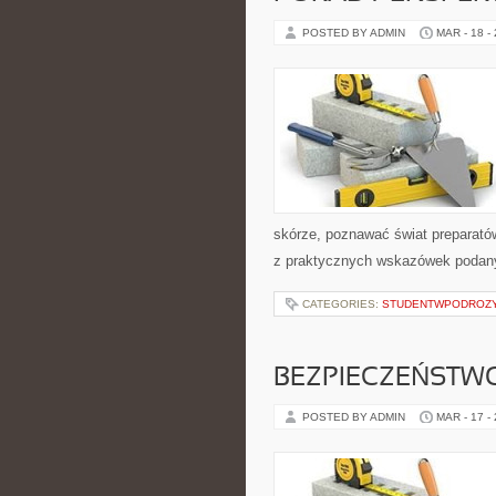
POSTED BY ADMIN
MAR - 18 -
skórze, poznawać świat preparatów
z praktycznych wskazówek podany
CATEGORIES:
STUDENTWPODROZ
BEZPIECZEŃSTWO
POSTED BY ADMIN
MAR - 17 -