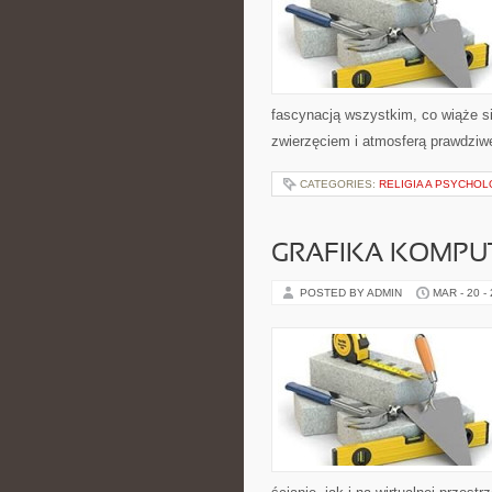
fascynacją wszystkim, co wiąże si
zwierzęciem i atmosferą prawdziwe
CATEGORIES:
RELIGIA A PSYCHOL
GRAFIKA KOMP
POSTED BY ADMIN
MAR - 20 -