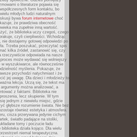
ozmowami o literaturze pojawia się
 współczesnych form kontaktu, bo
 wielu młodych ludzi naturalnym
skusji bywa
forum internetowe
choć
okazuje, że prawdziwa obecność
owieka ma zupełnie inną wartość.
żyć, że biblioteka uczy czegoś, czego
brakuje, czyli cierpliwości. Wchodząc
, nie dostajemy gotowej odpowiedzi po
ła. Trzeba poszukać, przeczytać spis
wnać kilka źródeł, zastanowić się, czy
a rzeczywiście odpowiada na nasze
n proces może wydawać się wolniejszy
ie w wyszukiwarce, ale równocześnie
dzielność myślenia. Pokazuje, że
awsze przychodzi natychmiast i że
cić jej uwagę. Dla dzieci i młodzieży to
ważna lekcja. Uczą się, że tekst ma
e argumenty można analizować, a
ontować z faktami. Biblioteka nie
proszenia, lecz skupienie. W tym
 się jednym z niewielu miejsc, gdzie
yć głębsze rozumienie świata. Nie bez
zostaje również estetyka i atmosfera.
ru, cisza przerywana jedynie cichym
rtek, światło padające na stoliki,
układane tomy i poczucie ładu
 biblioteka działa kojąco. Dla wielu
 przestrzeń niemal terapeutyczna.