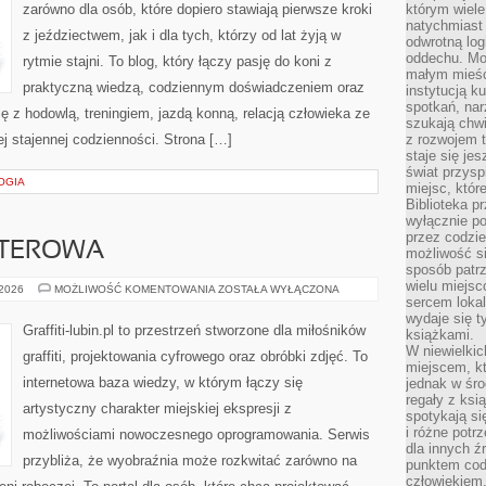
zarówno dla osób, które dopiero stawiają pierwsze kroki
którym wiele
natychmiast 
z jeździectwem, jak i dla tych, którzy od lat żyją w
odwrotną log
oddechu. Moż
rytmie stajni. To blog, który łączy pasję do koni z
małym mieśc
praktyczną wiedzą, codziennym doświadczeniem oraz
instytucją k
spotkań, nar
ę z hodowlą, treningiem, jazdą konną, relacją człowieka ze
szukają chwi
j stajennej codzienności. Strona […]
z rozwojem t
staje się je
świat przysp
OGIA
miejsc, któ
Biblioteka p
wyłącznie po
przez codzi
UTEROWA
możliwość si
sposób patrz
wielu miejsc
GRAFIKA
 2026
MOŻLIWOŚĆ KOMENTOWANIA
ZOSTAŁA WYŁĄCZONA
KOMPUTEROWA
sercem lokal
wydaje się 
Graffiti-lubin.pl to przestrzeń stworzone dla miłośników
książkami.
W niewielkic
graffiti, projektowania cyfrowego oraz obróbki zdjęć. To
miejscem, kt
internetowa baza wiedzy, w którym łączy się
jednak w śro
regały z ksi
artystyczny charakter miejskiej ekspresji z
spotykają si
i różne potr
możliwościami nowoczesnego oprogramowania. Serwis
dla innych ź
przybliża, że wyobraźnia może rozkwitać zarówno na
punktem cod
człowiekiem.