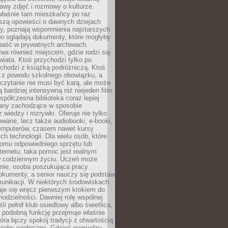
stawy zdjęć i rozmowy o kulturze.
właśnie tam mieszkańcy po raz
yszą opowieści o dawnych dziejach
cy, poznają wspomnienia najstarszych
bo oglądają dokumenty, które mogłyby
epaść w prywatnych archiwach.
ywa również miejscem, gdzie rodzi się
iata. Ktoś przychodzi tylko po
chodzi z książką podróżniczą. Ktoś
a z powodu szkolnego obowiązku, a
czytanie nie musi być karą, ale może
 bardziej intensywną niż niejeden film.
półczesna biblioteka coraz lepiej
any zachodzące w sposobie
 wiedzy i rozrywki. Oferuje nie tylko
owane, lecz także audiobooki, e-booki,
omputerów, czasem nawet kursy
ch technologii. Dla wielu osób, które
domu odpowiedniego sprzętu lub
ternetu, taka pomoc jest realnym
 codziennym życiu. Uczeń może
anie, osoba poszukująca pracy
okumenty, a senior nauczy się podstaw
unikacji. W niektórych środowiskach
taje się wręcz pierwszym krokiem do
odzielności. Dawniej rolę wspólnej
i pełnił klub osiedlowy albo świetlica,
 podobną funkcję przejmuje właśnie
tóra łączy spokój tradycji z otwartością
rzeby społeczne. Gdzieś pomiędzy