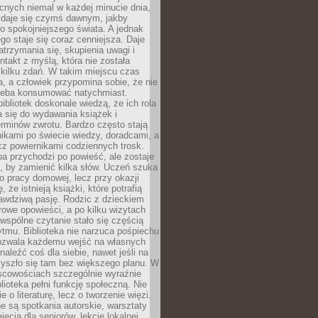
cnych niemal w każdej minucie dnia,
wydaje się czymś dawnym, jakby
 spokojniejszego świata. A jednak
ego staje się coraz cenniejsza. Daje
trzymania się, skupienia uwagi i
ntakt z myślą, która nie została
kilku zdań. W takim miejscu czas
a, a człowiek przypomina sobie, że nie
zeba konsumować natychmiast.
ibliotek doskonale wiedzą, że ich rola
a się do wydawania książek i
erminów zwrotu. Bardzo często stają
ikami po świecie wiedzy, doradcami, a
z powiernikami codziennych trosk.
a przychodzi po powieść, ale zostaje
j, by zamienić kilka słów. Uczeń szuka
o pracy domowej, lecz przy okazji
, że istnieją książki, które potrafią
awdziwą pasję. Rodzic z dzieckiem
rowe opowieści, a po kilku wizytach
wspólne czytanie stało się częścią
tmu. Biblioteka nie narzuca pośpiechu
 Pozwala każdemu wejść na własnych
naleźć coś dla siebie, nawet jeśli na
zyszło się tam bez większego planu. W
scowościach szczególnie wyraźnie
blioteka pełni funkcję społeczną. Nie
e o literaturę, lecz o tworzenie więzi.
 są spotkania autorskie, warsztaty
ajęcia dla seniorów, lekcje lokalnej