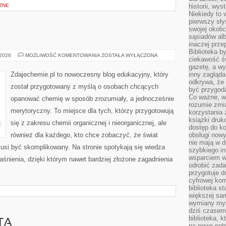
ZNE
historii, wy
Niekiedy to 
pierwszy sł
swojej okoli
sąsiadów al
inaczej prz
Biblioteka b
INNE
 2026
MOŻLIWOŚĆ KOMENTOWANIA
ZOSTAŁA WYŁĄCZONA
ciekawość św
WPISY
gazetę, a wy
Zdajechemie.pl to nowoczesny blog edukacyjny, który
inny zagląd
odkrywa, że 
został przygotowany z myślą o osobach chcących
być przygodą
Co ważne, ws
opanować chemię w sposób zrozumiały, a jednocześnie
rozumie zmi
merytoryczny. To miejsce dla tych, którzy przygotowują
korzystania z
książki druk
się z zakresu chemii organicznej i nieorganicznej, ale
dostęp do k
również dla każdego, kto chce zobaczyć, że świat
obsługi nowy
nie mają w 
musi być skomplikowany. Na stronie spotykają się wiedza
szybkiego in
wsparciem w
śnienia, dzięki którym nawet bardziej złożone zagadnienia
odrobić zad
przygotuje d
cyfrowej kom
biblioteka s
większej sam
wymiany myśl
dziś czasem
biblioteka, k
TA
na nowe pot