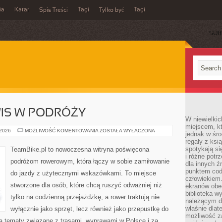
ia
Katar
Tagi
Tagi
Spis Treści
Tylko być
SUB
WIS W PODRÓŻY
W niewielkic
miejscem, kt
TECHNIKA
 2026
MOŻLIWOŚĆ KOMENTOWANIA
ZOSTAŁA WYŁĄCZONA
jednak w śro
I
regały z ksi
SERWIS
W
spotykają si
TeamBike.pl to nowoczesna witryna poświęcona
PODRÓŻY
i różne potr
podróżom rowerowym, która łączy w sobie zamiłowanie
dla innych ź
punktem cod
do jazdy z użytecznymi wskazówkami. To miejsce
człowiekiem.
stworzone dla osób, które chcą ruszyć odważniej niż
ekranów obe
biblioteka 
tylko na codzienną przejażdżkę, a rower traktują nie
należącym do
właśnie dlat
wyłącznie jako sprzęt, lecz również jako przepustkę do
możliwość za
ją tematy związane z trasami, wyprawami w Polsce i za