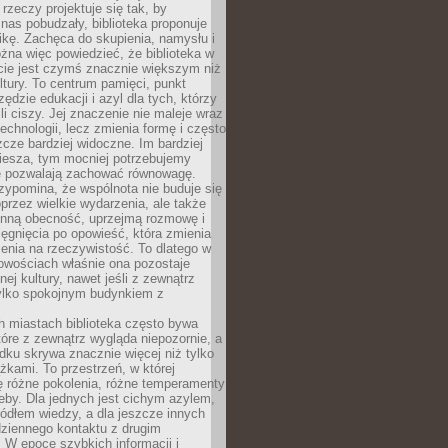
 rzeczy projektuje się tak, by
nas pobudzały, biblioteka proponuje
ikę. Zachęca do skupienia, namysłu i
na więc powiedzieć, że biblioteka w
ie jest czymś znacznie większym niż
ultury. To centrum pamięci, punkt
zędzie edukacji i azyl dla tych, którzy
li ciszy. Jej znaczenie nie maleje wraz
echnologii, lecz zmienia formę i często
szcze bardziej widoczne. Im bardziej
iesza, tym mocniej potrzebujemy
re pozwalają zachować równowagę.
rzypomina, że wspólnota nie buduje się
przez wielkie wydarzenia, ale także
enną obecność, uprzejmą rozmowę i
ęgnięcia po opowieść, która zmienia
enia na rzeczywistość. To dlatego w
owościach właśnie ona pozostaje
nej kultury, nawet jeśli z zewnątrz
tylko spokojnym budynkiem z
h miastach biblioteka często bywa
óre z zewnątrz wygląda niepozornie, a
dku skrywa znacznie więcej niż tylko
ążkami. To przestrzeń, w której
ę różne pokolenia, różne temperamenty
zeby. Dla jednych jest cichym azylem,
ródłem wiedzy, a dla jeszcze innych
ziennego kontaktu z drugim
 W epoce szybkich informacji i