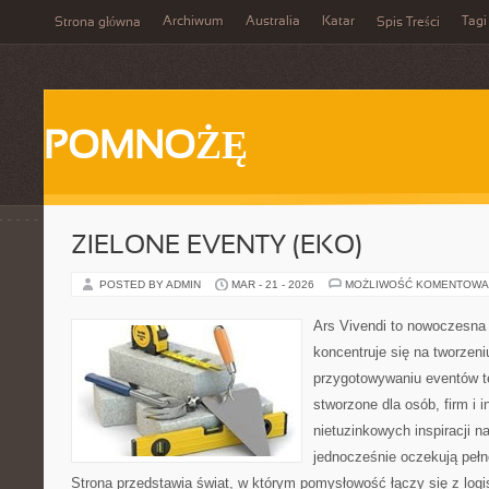
Archiwum
Australia
Katar
Tagi
Strona główna
Spis Treści
POMNOŻĘ
ZIELONE EVENTY (EKO)
POSTED BY ADMIN
MAR - 21 - 2026
MOŻLIWOŚĆ KOMENTOWA
Ars Vivendi to nowoczesna p
koncentruje się na tworzen
przygotowywaniu eventów t
stworzone dla osób, firm i i
nietuzinkowych inspiracji n
jednocześnie oczekują pełn
Strona przedstawia świat, w którym pomysłowość łączy się z log