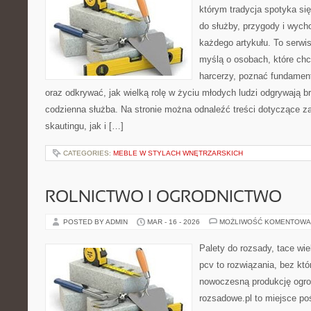
którym tradycja spotyka si
do służby, przygody i wych
każdego artykułu. To serwi
myślą o osobach, które chc
harcerzy, poznać fundament
oraz odkrywać, jak wielką rolę w życiu młodych ludzi odgrywają br
codzienna służba. Na stronie można odnaleźć treści dotyczące z
skautingu, jak i […]
CATEGORIES:
MEBLE W STYLACH WNĘTRZARSKICH
ROLNICTWO I OGRODNICTWO
POSTED BY ADMIN
MAR - 16 - 2026
MOŻLIWOŚĆ KOMENTOWA
Palety do rozsady, tace wie
pcv to rozwiązania, bez któ
nowoczesną produkcję ogrod
rozsadowe.pl to miejsce p