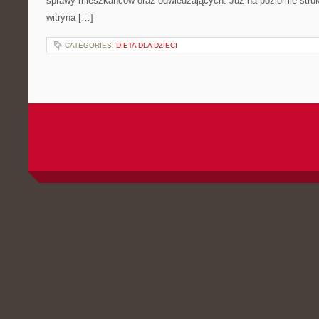
sprawy mieszkańców oraz odwiedzających. Już na poziomie strukt
witryna […]
CATEGORIES:
DIETA DLA DZIECI