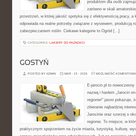
produktom dla osób zajmują
zarówno w skali amatorskiej,
przestrzeń, w której jakość spotyka się z efektywnością pracy, a
odpowiada na realne potrzeby związane z wysiewem, produkcją r
zabezpieczaniem roślin. Ciekawe kategorie to Ogród […]
CATEGORIES:
LAKIERY DO PAZNOKCI
GOSTYŃ
POSTED BY ADMIN
MAR - 15 - 2026
MOŻLIWOŚĆ KOMENTOWA
E-jarocin.pl to nowoczesny 
nazwą i hasłem „Jarocin on-
regionie!” jasno pokazuje, 
zbieranie najbardziej intere
Jarocinie oraz szerzej o ok
regionie. To miejsce, w któ
praktycznym spojrzeniem na życie miasta, turystykę, kulturę, wyd