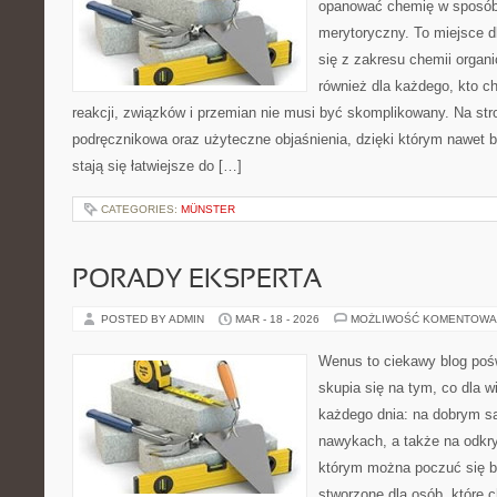
opanować chemię w sposób 
merytoryczny. To miejsce d
się z zakresu chemii organic
również dla każdego, kto c
reakcji, związków i przemian nie musi być skomplikowany. Na str
podręcznikowa oraz użyteczne objaśnienia, dzięki którym nawet b
stają się łatwiejsze do […]
CATEGORIES:
MÜNSTER
PORADY EKSPERTA
POSTED BY ADMIN
MAR - 18 - 2026
MOŻLIWOŚĆ KOMENTOWA
Wenus to ciekawy blog pośw
skupia się na tym, co dla w
każdego dnia: na dobrym s
nawykach, a także na odkr
którym można poczuć się ba
stworzone dla osób, które 