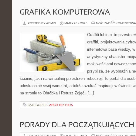
GRAFIKA KOMPUTEROWA
POSTED BY ADMIN
MAR - 20 - 2026
MOŻLIWOŚĆ KOMENTOWA
Graffiti-lubin.pl to przestr
graffiti, projektowania cyfr
internetowa baza wiedzy, w
artystyczny charakter miejs
możliwościami nowoczesne
przybliża, że wyobraźnia m
ścianie, jak i na wirtualnej przestrzeni roboczej. To portal dla osó
udoskonalać swój warsztat, a także szukać inspiracji w świecie w
na stronie to Obróbka i Retusz Zdjęć i […]
CATEGORIES:
ARCHITEKTURA
PORADY DLA POCZĄTKUJĄCYCH
POSTED BY ADMIN
MAR - 19 - 2026
MOŻLIWOŚĆ KOMENTOWA