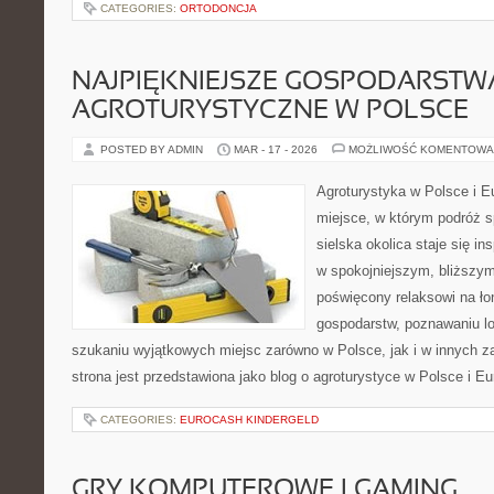
CATEGORIES:
ORTODONCJA
NAJPIĘKNIEJSZE GOSPODARSTW
AGROTURYSTYCZNE W POLSCE
POSTED BY ADMIN
MAR - 17 - 2026
MOŻLIWOŚĆ KOMENTOWA
Agroturystyka w Polsce i Eu
miejsce, w którym podróż s
sielska okolica staje się in
w spokojniejszym, bliższym
poświęcony relaksowi na ło
gospodarstw, poznawaniu lo
szukaniu wyjątkowych miejsc zarówno w Polsce, jak i w innych 
strona jest przedstawiona jako blog o agroturystyce w Polsce i Eu
CATEGORIES:
EUROCASH KINDERGELD
GRY KOMPUTEROWE I GAMING