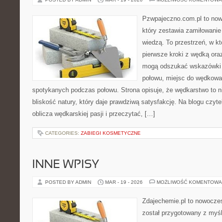
Pzwpajeczno.com.pl to now
który zestawia zamiłowanie
wiedzą. To przestrzeń, w k
pierwsze kroki z wędką ora
mogą odszukać wskazówki d
połowu, miejsc do wędkowan
spotykanych podczas połowu. Strona opisuje, że wędkarstwo to ni
bliskość natury, który daje prawdziwą satysfakcję. Na blogu czyt
oblicza wędkarskiej pasji i przeczytać, […]
CATEGORIES:
ZABIEGI KOSMETYCZNE
INNE WPISY
POSTED BY ADMIN
MAR - 19 - 2026
MOŻLIWOŚĆ KOMENTOWA
Zdajechemie.pl to nowoczes
został przygotowany z myś