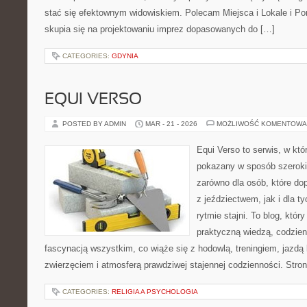
stać się efektownym widowiskiem. Polecam Miejsca i Lokale i P
skupia się na projektowaniu imprez dopasowanych do […]
CATEGORIES:
GDYNIA
EQUI VERSO
POSTED BY ADMIN
MAR - 21 - 2026
MOŻLIWOŚĆ KOMENTOWA
Equi Verso to serwis, w któ
pokazany w sposób szeroki, 
zarówno dla osób, które dop
z jeździectwem, jak i dla ty
rytmie stajni. To blog, któr
praktyczną wiedzą, codzie
fascynacją wszystkim, co wiąże się z hodowlą, treningiem, jazdą 
zwierzęciem i atmosferą prawdziwej stajennej codzienności. Stro
CATEGORIES:
RELIGIA A PSYCHOLOGIA