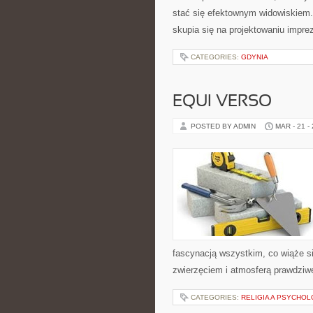
stać się efektownym widowiskiem.
skupia się na projektowaniu impr
CATEGORIES:
GDYNIA
EQUI VERSO
POSTED BY ADMIN
MAR - 21 -
fascynacją wszystkim, co wiąże si
zwierzęciem i atmosferą prawdziwe
CATEGORIES:
RELIGIA A PSYCHOL