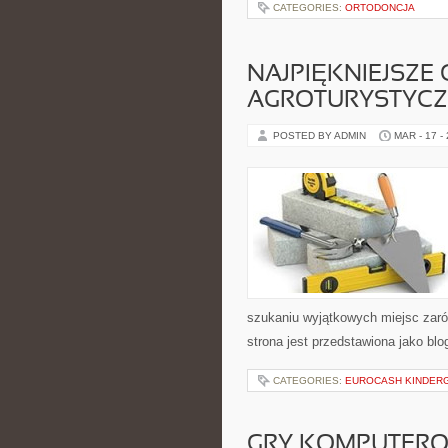
CATEGORIES:
ORTODONCJA
NAJPIĘKNIEJSZ
AGROTURYSTYCZ
POSTED BY ADMIN
MAR - 17 -
szukaniu wyjątkowych miejsc zaró
strona jest przedstawiona jako blo
CATEGORIES:
EUROCASH KINDER
GRY KOMPUTERO