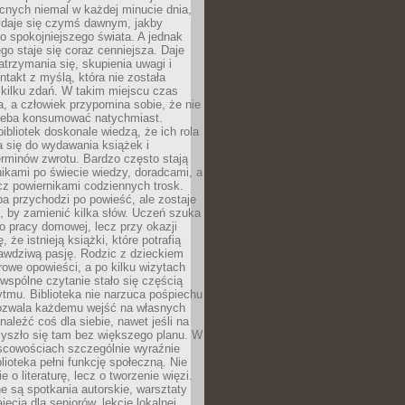
cnych niemal w każdej minucie dnia,
wydaje się czymś dawnym, jakby
 spokojniejszego świata. A jednak
ego staje się coraz cenniejsza. Daje
trzymania się, skupienia uwagi i
ntakt z myślą, która nie została
kilku zdań. W takim miejscu czas
a, a człowiek przypomina sobie, że nie
zeba konsumować natychmiast.
ibliotek doskonale wiedzą, że ich rola
a się do wydawania książek i
erminów zwrotu. Bardzo często stają
ikami po świecie wiedzy, doradcami, a
z powiernikami codziennych trosk.
a przychodzi po powieść, ale zostaje
j, by zamienić kilka słów. Uczeń szuka
o pracy domowej, lecz przy okazji
, że istnieją książki, które potrafią
awdziwą pasję. Rodzic z dzieckiem
rowe opowieści, a po kilku wizytach
wspólne czytanie stało się częścią
tmu. Biblioteka nie narzuca pośpiechu
 Pozwala każdemu wejść na własnych
naleźć coś dla siebie, nawet jeśli na
zyszło się tam bez większego planu. W
scowościach szczególnie wyraźnie
blioteka pełni funkcję społeczną. Nie
e o literaturę, lecz o tworzenie więzi.
 są spotkania autorskie, warsztaty
ajęcia dla seniorów, lekcje lokalnej