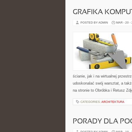
GRAFIKA KOMP
POSTED BY ADMIN
MAR - 20 -
ścianie, jak i na wirtualnej przest
udoskonalać swój warsztat, a takż
na stronie to Obróbka i Retusz Zdj
CATEGORIES:
ARCHITEKTURA
PORADY DLA PO
POSTED BY ADMIN
MAR - 19 -