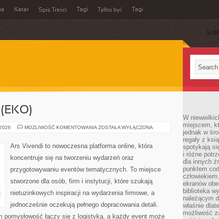
ia
Katar
Tagi
Tagi
Spis Treści
Tylko być
SUB
(EKO)
W niewielkic
miejscem, kt
ZIELONE
 2026
MOŻLIWOŚĆ KOMENTOWANIA
ZOSTAŁA WYŁĄCZONA
jednak w śro
EVENTY
(EKO)
regały z ksi
Ars Vivendi to nowoczesna platforma online, która
spotykają si
i różne potr
koncentruje się na tworzeniu wydarzeń oraz
dla innych ź
punktem cod
przygotowywaniu eventów tematycznych. To miejsce
człowiekiem.
stworzone dla osób, firm i instytucji, które szukają
ekranów obe
biblioteka 
nietuzinkowych inspiracji na wydarzenia firmowe, a
należącym do
jednocześnie oczekują pełnego dopracowania detali.
właśnie dlat
możliwość za
ym pomysłowość łączy się z logistyką, a każdy event może