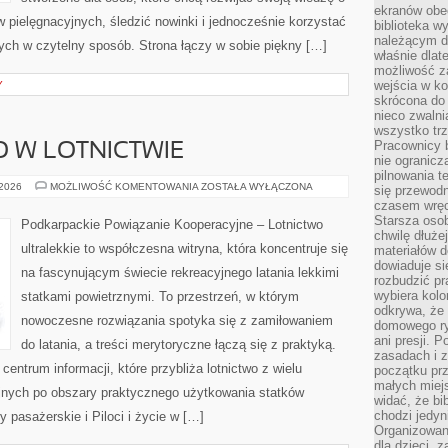
ekranów obe
 pielęgnacyjnych, śledzić nowinki i jednocześnie korzystać
biblioteka 
należącym do
ch w czytelny sposób. Strona łączy w sobie piękny […]
właśnie dlat
możliwość za
wejścia w ko
Y
skrócona do 
nieco zwalni
wszystko tr
Pracownicy b
 W LOTNICTWIE
nie ogranicz
pilnowania t
BEZPIECZEŃSTWO
 2026
MOŻLIWOŚĆ KOMENTOWANIA
ZOSTAŁA WYŁĄCZONA
się przewodn
W
czasem wręc
LOTNICTWIE
Starsza osob
Podkarpackie Powiązanie Kooperacyjne – Lotnictwo
chwilę dłuże
ultralekkie to współczesna witryna, która koncentruje się
materiałów d
dowiaduje się
na fascynującym świecie rekreacyjnego latania lekkimi
rozbudzić pr
wybiera kolo
statkami powietrznymi. To przestrzeń, w którym
odkrywa, że 
nowoczesne rozwiązania spotyka się z zamiłowaniem
domowego ry
ani presji.
do latania, a treści merytoryczne łączą się z praktyką.
zasadach i z
entrum informacji, które przybliża lotnictwo z wielu
początku pr
małych miej
yjnych po obszary praktycznego użytkowania statków
widać, że bi
chodzi jedyni
 pasażerskie i Piloci i życie w […]
Organizowane
dla dzieci, z