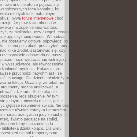
ozmowami o literaturze pojawia się
 współczesnych form kontaktu, bo
 wielu młodych ludzi naturalnym
skusji bywa
forum internetowe
choć
okazuje, że prawdziwa obecność
owieka ma zupełnie inną wartość.
żyć, że biblioteka uczy czegoś, czego
brakuje, czyli cierpliwości. Wchodząc
, nie dostajemy gotowej odpowiedzi po
ła. Trzeba poszukać, przeczytać spis
wnać kilka źródeł, zastanowić się, czy
a rzeczywiście odpowiada na nasze
n proces może wydawać się wolniejszy
ie w wyszukiwarce, ale równocześnie
dzielność myślenia. Pokazuje, że
awsze przychodzi natychmiast i że
cić jej uwagę. Dla dzieci i młodzieży to
ważna lekcja. Uczą się, że tekst ma
e argumenty można analizować, a
ontować z faktami. Biblioteka nie
proszenia, lecz skupienie. W tym
 się jednym z niewielu miejsc, gdzie
yć głębsze rozumienie świata. Nie bez
zostaje również estetyka i atmosfera.
ru, cisza przerywana jedynie cichym
rtek, światło padające na stoliki,
układane tomy i poczucie ładu
 biblioteka działa kojąco. Dla wielu
 przestrzeń niemal terapeutyczna.