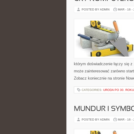
POSTED BY ADMIN
MAR - 16 -
którym doświadczenie łączy się z 
może zainteresować zarówno start
Zobacz koniecznie na stronie Now
CATEGORIES:
URODA PO 30. ROKU
MUNDUR I SYMB
POSTED BY ADMIN
MAR - 16 -