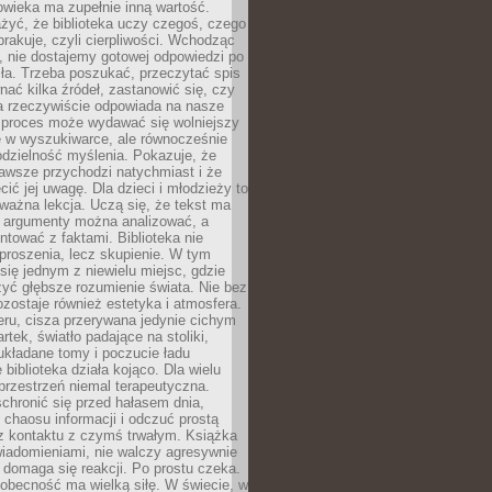
owieka ma zupełnie inną wartość.
żyć, że biblioteka uczy czegoś, czego
brakuje, czyli cierpliwości. Wchodząc
, nie dostajemy gotowej odpowiedzi po
ła. Trzeba poszukać, przeczytać spis
wnać kilka źródeł, zastanowić się, czy
a rzeczywiście odpowiada na nasze
n proces może wydawać się wolniejszy
ie w wyszukiwarce, ale równocześnie
dzielność myślenia. Pokazuje, że
awsze przychodzi natychmiast i że
cić jej uwagę. Dla dzieci i młodzieży to
ważna lekcja. Uczą się, że tekst ma
e argumenty można analizować, a
ontować z faktami. Biblioteka nie
proszenia, lecz skupienie. W tym
 się jednym z niewielu miejsc, gdzie
yć głębsze rozumienie świata. Nie bez
zostaje również estetyka i atmosfera.
ru, cisza przerywana jedynie cichym
rtek, światło padające na stoliki,
układane tomy i poczucie ładu
 biblioteka działa kojąco. Dla wielu
 przestrzeń niemal terapeutyczna.
chronić się przed hałasem dnia,
chaosu informacji i odczuć prostą
 z kontaktu z czymś trwałym. Książka
wiadomieniami, nie walczy agresywnie
 domaga się reakcji. Po prostu czeka.
obecność ma wielką siłę. W świecie, w