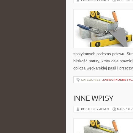
spotykanych podczas połowu. Stron
bliskość natury, który daje prawd
oblicza wędkarskiej pasji i przecz
CATEGORIES:
ZABIEGI KOSMETYC
INNE WPISY
POSTED BY ADMIN
MAR - 19 -