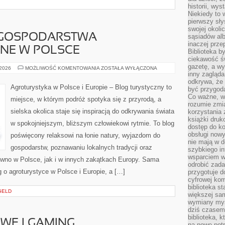
historii, wy
Niekiedy to 
pierwszy sł
swojej okoli
E GOSPODARSTWA
sąsiadów al
inaczej prz
NE W POLSCE
Biblioteka b
ciekawość św
gazetę, a wy
NAJPIĘKNIEJSZE
 2026
MOŻLIWOŚĆ KOMENTOWANIA
ZOSTAŁA WYŁĄCZONA
GOSPODARSTWA
inny zagląd
AGROTURYSTYCZNE
odkrywa, że 
W
Agroturystyka w Polsce i Europie – Blog turystyczny to
być przygodą
POLSCE
Co ważne, ws
miejsce, w którym podróż spotyka się z przyrodą, a
rozumie zmi
sielska okolica staje się inspiracją do odkrywania świata
korzystania z
książki druk
w spokojniejszym, bliższym człowiekowi rytmie. To blog
dostęp do k
obsługi nowy
poświęcony relaksowi na łonie natury, wyjazdom do
nie mają w 
gospodarstw, poznawaniu lokalnych tradycji oraz
szybkiego in
wsparciem w
wno w Polsce, jak i w innych zakątkach Europy. Sama
odrobić zad
g o agroturystyce w Polsce i Europie, a […]
przygotuje d
cyfrowej kom
biblioteka s
GELD
większej sam
wymiany myśl
dziś czasem
biblioteka, k
WE I GAMING
na nowe pot