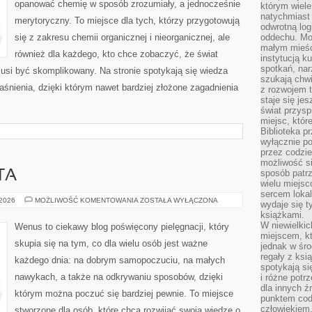
opanować chemię w sposób zrozumiały, a jednocześnie
którym wiele
natychmiast 
merytoryczny. To miejsce dla tych, którzy przygotowują
odwrotną log
się z zakresu chemii organicznej i nieorganicznej, ale
oddechu. Moż
małym mieśc
również dla każdego, kto chce zobaczyć, że świat
instytucją k
spotkań, nar
musi być skomplikowany. Na stronie spotykają się wiedza
szukają chwi
śnienia, dzięki którym nawet bardziej złożone zagadnienia
z rozwojem t
staje się je
świat przysp
miejsc, któ
Biblioteka p
wyłącznie po
przez codzi
możliwość si
sposób patrz
TA
wielu miejsc
sercem lokal
PORADY
 2026
MOŻLIWOŚĆ KOMENTOWANIA
ZOSTAŁA WYŁĄCZONA
wydaje się 
EKSPERTA
książkami.
W niewielkic
Wenus to ciekawy blog poświęcony pielęgnacji, który
miejscem, kt
skupia się na tym, co dla wielu osób jest ważne
jednak w śro
regały z ksi
każdego dnia: na dobrym samopoczuciu, na małych
spotykają si
nawykach, a także na odkrywaniu sposobów, dzięki
i różne potr
dla innych ź
którym można poczuć się bardziej pewnie. To miejsce
punktem cod
człowiekiem.
stworzone dla osób, które chcą rozwijać swoją wiedzę o