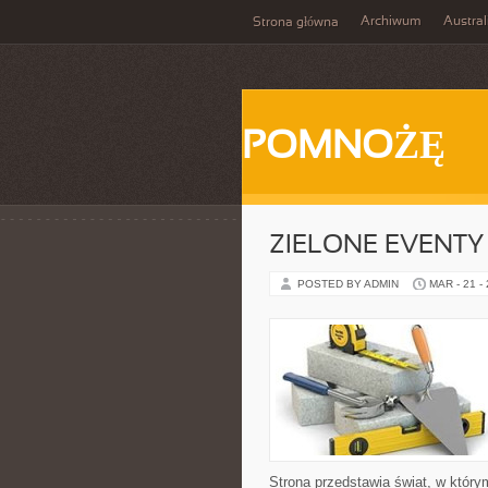
Archiwum
Austral
Strona główna
POMNOŻĘ
ZIELONE EVENTY 
POSTED BY ADMIN
MAR - 21 -
Strona przedstawia świat, w któr