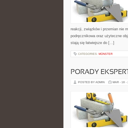
reakcji, związków i przemian nie 
podręcznikowa oraz użyteczne obja
stają się łatwiejsze do […]
CATEGORIES:
MÜNSTER
PORADY EKSPER
POSTED BY ADMIN
MAR - 18 -