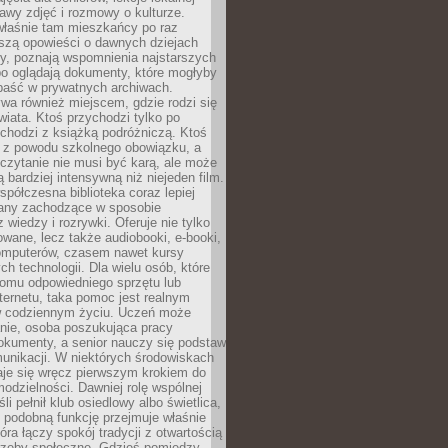
stawy zdjęć i rozmowy o kulturze.
właśnie tam mieszkańcy po raz
yszą opowieści o dawnych dziejach
cy, poznają wspomnienia najstarszych
bo oglądają dokumenty, które mogłyby
epaść w prywatnych archiwach.
ywa również miejscem, gdzie rodzi się
iata. Ktoś przychodzi tylko po
chodzi z książką podróżniczą. Ktoś
a z powodu szkolnego obowiązku, a
czytanie nie musi być karą, ale może
 bardziej intensywną niż niejeden film.
półczesna biblioteka coraz lepiej
any zachodzące w sposobie
 wiedzy i rozrywki. Oferuje nie tylko
owane, lecz także audiobooki, e-booki,
omputerów, czasem nawet kursy
ch technologii. Dla wielu osób, które
domu odpowiedniego sprzętu lub
ternetu, taka pomoc jest realnym
 codziennym życiu. Uczeń może
anie, osoba poszukująca pracy
okumenty, a senior nauczy się podstaw
unikacji. W niektórych środowiskach
taje się wręcz pierwszym krokiem do
odzielności. Dawniej rolę wspólnej
i pełnił klub osiedlowy albo świetlica,
 podobną funkcję przejmuje właśnie
tóra łączy spokój tradycji z otwartością
rzeby społeczne. Gdzieś pomiędzy