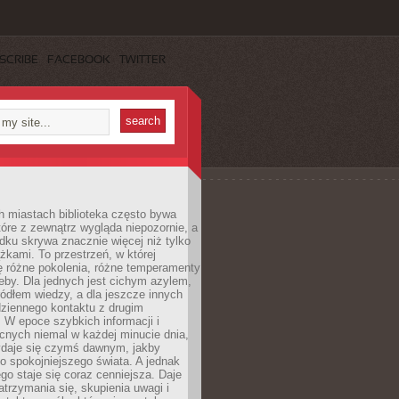
SCRIBE
FACEBOOK
TWITTER
h miastach biblioteka często bywa
óre z zewnątrz wygląda niepozornie, a
dku skrywa znacznie więcej niż tylko
ążkami. To przestrzeń, w której
ę różne pokolenia, różne temperamenty
zeby. Dla jednych jest cichym azylem,
ródłem wiedzy, a dla jeszcze innych
ziennego kontaktu z drugim
 W epoce szybkich informacji i
cnych niemal w każdej minucie dnia,
wydaje się czymś dawnym, jakby
 spokojniejszego świata. A jednak
ego staje się coraz cenniejsza. Daje
trzymania się, skupienia uwagi i