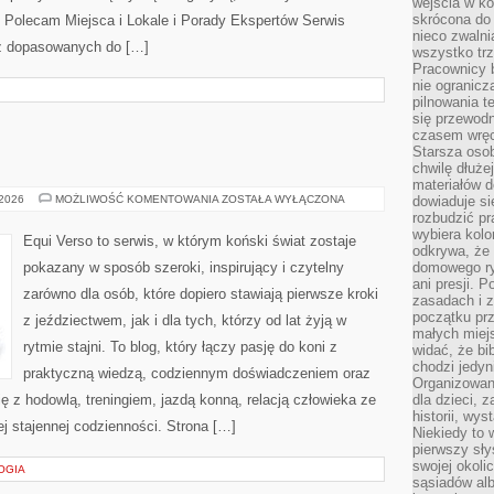
wejścia w ko
skrócona do 
 Polecam Miejsca i Lokale i Porady Ekspertów Serwis
nieco zwalni
ez dopasowanych do […]
wszystko tr
Pracownicy b
nie ogranicz
pilnowania t
się przewodn
czasem wręc
Starsza osob
chwilę dłuże
materiałów d
EQUI
 2026
MOŻLIWOŚĆ KOMENTOWANIA
ZOSTAŁA WYŁĄCZONA
dowiaduje się
VERSO
rozbudzić pr
wybiera kolo
Equi Verso to serwis, w którym koński świat zostaje
odkrywa, że 
pokazany w sposób szeroki, inspirujący i czytelny
domowego ry
ani presji.
zarówno dla osób, które dopiero stawiają pierwsze kroki
zasadach i z
początku pr
z jeździectwem, jak i dla tych, którzy od lat żyją w
małych miej
rytmie stajni. To blog, który łączy pasję do koni z
widać, że bi
chodzi jedyni
praktyczną wiedzą, codziennym doświadczeniem oraz
Organizowane
ę z hodowlą, treningiem, jazdą konną, relacją człowieka ze
dla dzieci, z
historii, wy
j stajennej codzienności. Strona […]
Niekiedy to 
pierwszy sł
swojej okoli
OGIA
sąsiadów al