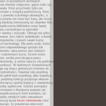
epaść w prywatnych archiwach.
ywa również miejscem, gdzie rodzi się
iata. Ktoś przychodzi tylko po
chodzi z książką podróżniczą. Ktoś
a z powodu szkolnego obowiązku, a
czytanie nie musi być karą, ale może
 bardziej intensywną niż niejeden film.
półczesna biblioteka coraz lepiej
any zachodzące w sposobie
 wiedzy i rozrywki. Oferuje nie tylko
owane, lecz także audiobooki, e-booki,
omputerów, czasem nawet kursy
ch technologii. Dla wielu osób, które
domu odpowiedniego sprzętu lub
ternetu, taka pomoc jest realnym
 codziennym życiu. Uczeń może
anie, osoba poszukująca pracy
okumenty, a senior nauczy się podstaw
unikacji. W niektórych środowiskach
taje się wręcz pierwszym krokiem do
odzielności. Dawniej rolę wspólnej
i pełnił klub osiedlowy albo świetlica,
 podobną funkcję przejmuje właśnie
tóra łączy spokój tradycji z otwartością
rzeby społeczne. Gdzieś pomiędzy
ozmowami o literaturze pojawia się
 współczesnych form kontaktu, bo
 wielu młodych ludzi naturalnym
skusji bywa
forum internetowe
choć
okazuje, że prawdziwa obecność