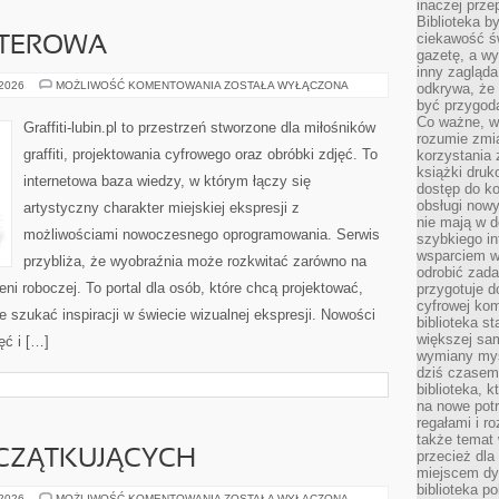
inaczej prz
Biblioteka b
ciekawość św
UTEROWA
gazetę, a wy
inny zagląd
GRAFIKA
 2026
MOŻLIWOŚĆ KOMENTOWANIA
ZOSTAŁA WYŁĄCZONA
odkrywa, że 
KOMPUTEROWA
być przygodą
Co ważne, ws
Graffiti-lubin.pl to przestrzeń stworzone dla miłośników
rozumie zmi
graffiti, projektowania cyfrowego oraz obróbki zdjęć. To
korzystania z
książki druk
internetowa baza wiedzy, w którym łączy się
dostęp do k
obsługi nowy
artystyczny charakter miejskiej ekspresji z
nie mają w 
możliwościami nowoczesnego oprogramowania. Serwis
szybkiego in
wsparciem w
przybliża, że wyobraźnia może rozkwitać zarówno na
odrobić zad
rzeni roboczej. To portal dla osób, które chcą projektować,
przygotuje d
cyfrowej kom
e szukać inspiracji w świecie wizualnej ekspresji. Nowości
biblioteka s
większej sam
ęć i […]
wymiany myśl
dziś czasem
biblioteka, k
na nowe pot
regałami i r
także temat
CZĄTKUJĄCYCH
przecież dla
miejscem dy
biblioteka p
PORADY
 2026
MOŻLIWOŚĆ KOMENTOWANIA
ZOSTAŁA WYŁĄCZONA