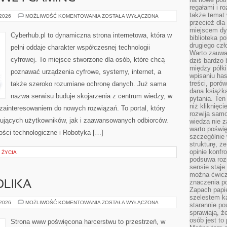
regałami i r
także temat
GRY
 2026
MOŻLIWOŚĆ KOMENTOWANIA
ZOSTAŁA WYŁĄCZONA
KOMPUTEROWE
przecież dla
I
miejscem dy
GAMING
Cyberhub.pl to dynamiczna strona internetowa, która w
biblioteka p
drugiego czł
pełni oddaje charakter współczesnej technologii
Warto zauwa
cyfrowej. To miejsce stworzone dla osób, które chcą
dziś bardzo 
między półki
poznawać urządzenia cyfrowe, systemy, internet, a
wpisaniu has
treści, poró
także szeroko rozumiane ochronę danych. Już sama
dana książk
nazwa serwisu buduje skojarzenia z centrum wiedzy, w
pytania. Te
niż kliknięc
zainteresowaniem do nowych rozwiązań. To portal, który
rozwija samo
ujących użytkowników, jak i zaawansowanych odbiorców.
wiedza nie z
warto poświę
ości technologiczne i Robotyka […]
szczególnie 
strukturę, ż
opinie konfr
 ŻYCIA
podsuwa roz
sensie staje
można ćwicz
znaczenia po
OLIKA
Zapach papie
szelestem ka
MUNDUR
 2026
MOŻLIWOŚĆ KOMENTOWANIA
ZOSTAŁA WYŁĄCZONA
starannie po
I
sprawiają, że
SYMBOLIKA
osób jest to
Strona www poświęcona harcerstwu to przestrzeń, w