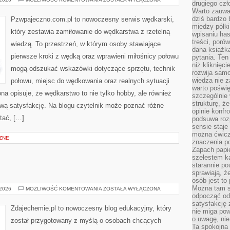
drugiego czł
DLA
Warto zauwa
POCZĄTKUJĄCYCH
dziś bardzo 
Pzwpajeczno.com.pl to nowoczesny serwis wędkarski,
między półki
który zestawia zamiłowanie do wędkarstwa z rzetelną
wpisaniu has
treści, poró
wiedzą. To przestrzeń, w którym osoby stawiające
dana książk
pierwsze kroki z wędką oraz wprawieni miłośnicy połowu
pytania. Te
niż kliknięc
mogą odszukać wskazówki dotyczące sprzętu, technik
rozwija samo
wiedza nie z
połowu, miejsc do wędkowania oraz realnych sytuacji
warto poświę
a opisuje, że wędkarstwo to nie tylko hobby, ale również
szczególnie 
strukturę, ż
ziwą satysfakcję. Na blogu czytelnik może poznać różne
opinie konfr
ytać, […]
podsuwa roz
sensie staje
można ćwicz
ZNE
znaczenia po
Zapach papie
szelestem ka
starannie po
sprawiają, że
osób jest to
Można tam s
INNE
 2026
MOŻLIWOŚĆ KOMENTOWANIA
ZOSTAŁA WYŁĄCZONA
WPISY
odpocząć od 
satysfakcję
Zdajechemie.pl to nowoczesny blog edukacyjny, który
nie miga po
o uwagę, nie
został przygotowany z myślą o osobach chcących
Ta spokojna 