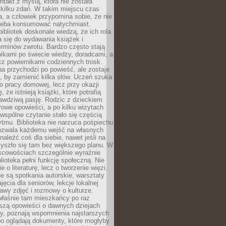
ntakt z myślą, która nie została
kilku zdań. W takim miejscu czas
a, a człowiek przypomina sobie, że nie
zeba konsumować natychmiast.
ibliotek doskonale wiedzą, że ich rola
a się do wydawania książek i
erminów zwrotu. Bardzo często stają
ikami po świecie wiedzy, doradcami, a
z powiernikami codziennych trosk.
a przychodzi po powieść, ale zostaje
j, by zamienić kilka słów. Uczeń szuka
o pracy domowej, lecz przy okazji
, że istnieją książki, które potrafią
awdziwą pasję. Rodzic z dzieckiem
rowe opowieści, a po kilku wizytach
wspólne czytanie stało się częścią
tmu. Biblioteka nie narzuca pośpiechu
 Pozwala każdemu wejść na własnych
naleźć coś dla siebie, nawet jeśli na
zyszło się tam bez większego planu. W
scowościach szczególnie wyraźnie
blioteka pełni funkcję społeczną. Nie
e o literaturę, lecz o tworzenie więzi.
 są spotkania autorskie, warsztaty
ajęcia dla seniorów, lekcje lokalnej
stawy zdjęć i rozmowy o kulturze.
właśnie tam mieszkańcy po raz
yszą opowieści o dawnych dziejach
cy, poznają wspomnienia najstarszych
bo oglądają dokumenty, które mogłyby