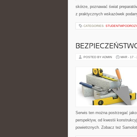
skórze, poznawać świat preparatów
z praktycznych wskazówek podany
CATEGORIES:
STUDENTWPODROZ
BEZPIECZEŃSTWO
POSTED BY ADMIN
MAR - 17 -
Serwis ten można postrzegać jako c
perspektyw, od kwestii konstrukc
powietrznych. Zobacz też Samoloty