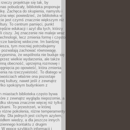
 rzeczy projektuje się tak, by
nas pobudzały, biblioteka proponuje
ikę. Zachęca do skupienia, namysłu i
na więc powiedzieć, że biblioteka w
ie jest czymś znacznie większym niż
ultury. To centrum pamięci, punkt
zędzie edukacji i azyl dla tych, którzy
li ciszy. Jej znaczenie nie maleje wraz
echnologii, lecz zmienia formę i często
szcze bardziej widoczne. Im bardziej
iesza, tym mocniej potrzebujemy
re pozwalają zachować równowagę.
rzypomina, że wspólnota nie buduje się
przez wielkie wydarzenia, ale także
enną obecność, uprzejmą rozmowę i
ęgnięcia po opowieść, która zmienia
enia na rzeczywistość. To dlatego w
owościach właśnie ona pozostaje
nej kultury, nawet jeśli z zewnątrz
tylko spokojnym budynkiem z
h miastach biblioteka często bywa
óre z zewnątrz wygląda niepozornie, a
dku skrywa znacznie więcej niż tylko
ążkami. To przestrzeń, w której
ę różne pokolenia, różne temperamenty
zeby. Dla jednych jest cichym azylem,
ródłem wiedzy, a dla jeszcze innych
ziennego kontaktu z drugim
 W epoce szybkich informacji i