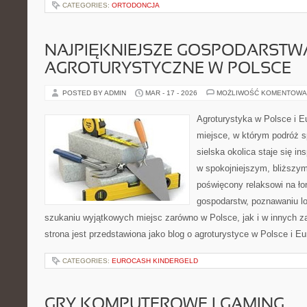
CATEGORIES:
ORTODONCJA
NAJPIĘKNIEJSZE GOSPODARSTW
AGROTURYSTYCZNE W POLSCE
POSTED BY ADMIN
MAR - 17 - 2026
MOŻLIWOŚĆ KOMENTOWA
Agroturystyka w Polsce i Eu
miejsce, w którym podróż s
sielska okolica staje się in
w spokojniejszym, bliższym
poświęcony relaksowi na ło
gospodarstw, poznawaniu lo
szukaniu wyjątkowych miejsc zarówno w Polsce, jak i w innych 
strona jest przedstawiona jako blog o agroturystyce w Polsce i Eu
CATEGORIES:
EUROCASH KINDERGELD
GRY KOMPUTEROWE I GAMING