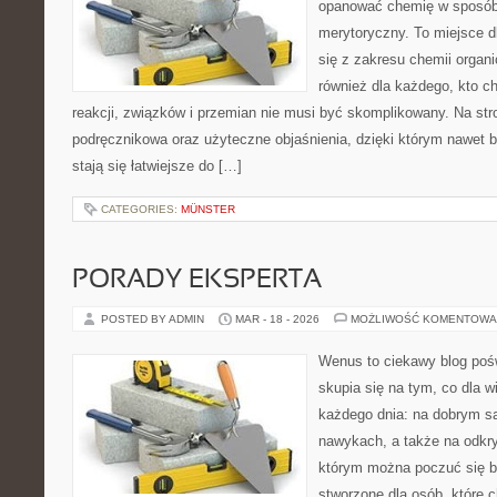
opanować chemię w sposób 
merytoryczny. To miejsce d
się z zakresu chemii organic
również dla każdego, kto c
reakcji, związków i przemian nie musi być skomplikowany. Na str
podręcznikowa oraz użyteczne objaśnienia, dzięki którym nawet b
stają się łatwiejsze do […]
CATEGORIES:
MÜNSTER
PORADY EKSPERTA
POSTED BY ADMIN
MAR - 18 - 2026
MOŻLIWOŚĆ KOMENTOWA
Wenus to ciekawy blog pośw
skupia się na tym, co dla w
każdego dnia: na dobrym s
nawykach, a także na odkr
którym można poczuć się ba
stworzone dla osób, które 