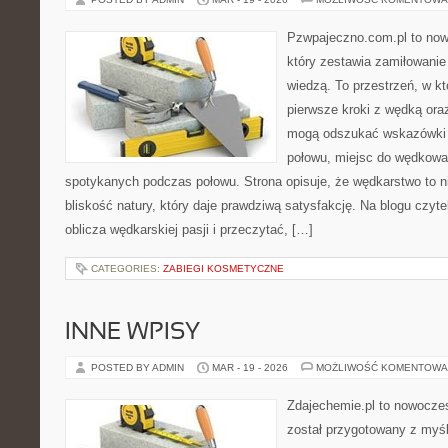
Pzwpajeczno.com.pl to now
który zestawia zamiłowanie
wiedzą. To przestrzeń, w k
pierwsze kroki z wędką ora
mogą odszukać wskazówki d
połowu, miejsc do wędkowan
spotykanych podczas połowu. Strona opisuje, że wędkarstwo to ni
bliskość natury, który daje prawdziwą satysfakcję. Na blogu czyt
oblicza wędkarskiej pasji i przeczytać, […]
CATEGORIES:
ZABIEGI KOSMETYCZNE
INNE WPISY
POSTED BY ADMIN
MAR - 19 - 2026
MOŻLIWOŚĆ KOMENTOWA
Zdajechemie.pl to nowoczes
został przygotowany z myś