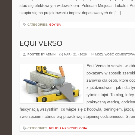
stać się efektownym widowiskiem. Polecam Miejsca i Lokale i P
skupia się na projektowaniu imprez dopasowanych do […]
CATEGORIES:
GDYNIA
EQUI VERSO
POSTED BY ADMIN
MAR - 21 - 2026
MOŻLIWOŚĆ KOMENTOWA
Equi Verso to serwis, w któ
pokazany w sposób szeroki, 
zarówno dla osób, które dop
z jeździectwem, jak i dla ty
rytmie stajni. To blog, któr
praktyczną wiedzą, codzie
fascynacją wszystkim, co wiąże się z hodowlą, treningiem, jazdą 
zwierzęciem i atmosferą prawdziwej stajennej codzienności. Stro
CATEGORIES:
RELIGIA A PSYCHOLOGIA