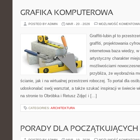
GRAFIKA KOMPUTEROWA
POSTED BY ADMIN
MAR - 20 - 2026
MOŻLIWOŚĆ KOMENTOWA
Graffiti-lubin.pl to przestr
graffiti, projektowania cyfr
internetowa baza wiedzy, w
artystyczny charakter miejs
możliwościami nowoczesne
przybliża, że wyobraźnia m
ścianie, jak i na wirtualnej przestrzeni roboczej. To portal dla osó
udoskonalać swój warsztat, a także szukać inspiracji w świecie w
na stronie to Obróbka i Retusz Zdjęć i […]
CATEGORIES:
ARCHITEKTURA
PORADY DLA POCZĄTKUJĄCYCH
POSTED BY ADMIN
MAR - 19 - 2026
MOŻLIWOŚĆ KOMENTOWA