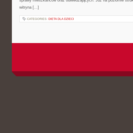
sprawy mieszkańców oraz odwiedzających. Już na poziomie strukt
witryna […]
CATEGORIES:
DIETA DLA DZIECI