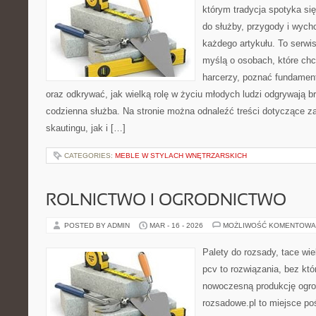
którym tradycja spotyka si
do służby, przygody i wych
każdego artykułu. To serwi
myślą o osobach, które chc
harcerzy, poznać fundament
oraz odkrywać, jak wielką rolę w życiu młodych ludzi odgrywają br
codzienna służba. Na stronie można odnaleźć treści dotyczące z
skautingu, jak i […]
CATEGORIES:
MEBLE W STYLACH WNĘTRZARSKICH
ROLNICTWO I OGRODNICTWO
POSTED BY ADMIN
MAR - 16 - 2026
MOŻLIWOŚĆ KOMENTOWA
Palety do rozsady, tace wie
pcv to rozwiązania, bez któ
nowoczesną produkcję ogrod
rozsadowe.pl to miejsce p