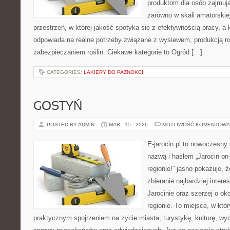
produktom dla osób zajmują
zarówno w skali amatorskiej,
przestrzeń, w której jakość spotyka się z efektywnością pracy, a
odpowiada na realne potrzeby związane z wysiewem, produkcją r
zabezpieczaniem roślin. Ciekawe kategorie to Ogród […]
CATEGORIES:
LAKIERY DO PAZNOKCI
GOSTYŃ
POSTED BY ADMIN
MAR - 15 - 2026
MOŻLIWOŚĆ KOMENTOWA
E-jarocin.pl to nowoczesny 
nazwą i hasłem „Jarocin on-
regionie!” jasno pokazuje, 
zbieranie najbardziej intere
Jarocinie oraz szerzej o ok
regionie. To miejsce, w któ
praktycznym spojrzeniem na życie miasta, turystykę, kulturę, wyd