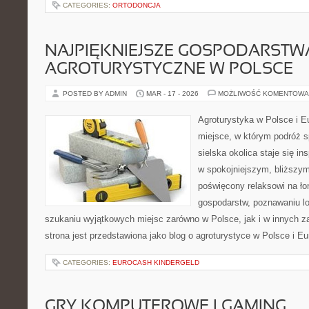
CATEGORIES:
ORTODONCJA
NAJPIĘKNIEJSZE GOSPODARSTW
AGROTURYSTYCZNE W POLSCE
POSTED BY ADMIN
MAR - 17 - 2026
MOŻLIWOŚĆ KOMENTOWA
Agroturystyka w Polsce i Eu
miejsce, w którym podróż s
sielska okolica staje się in
w spokojniejszym, bliższym
poświęcony relaksowi na ło
gospodarstw, poznawaniu lo
szukaniu wyjątkowych miejsc zarówno w Polsce, jak i w innych 
strona jest przedstawiona jako blog o agroturystyce w Polsce i Eu
CATEGORIES:
EUROCASH KINDERGELD
GRY KOMPUTEROWE I GAMING