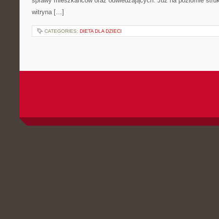
sprawy mieszkańców oraz odwiedzających. Już na poziomie strukt
witryna […]
CATEGORIES:
DIETA DLA DZIECI