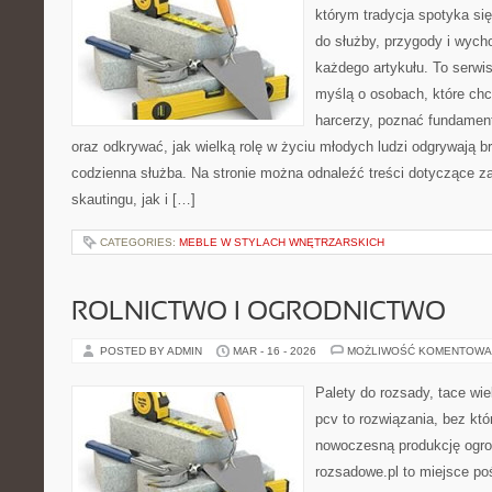
którym tradycja spotyka si
do służby, przygody i wych
każdego artykułu. To serwi
myślą o osobach, które chc
harcerzy, poznać fundament
oraz odkrywać, jak wielką rolę w życiu młodych ludzi odgrywają br
codzienna służba. Na stronie można odnaleźć treści dotyczące z
skautingu, jak i […]
CATEGORIES:
MEBLE W STYLACH WNĘTRZARSKICH
ROLNICTWO I OGRODNICTWO
POSTED BY ADMIN
MAR - 16 - 2026
MOŻLIWOŚĆ KOMENTOWA
Palety do rozsady, tace wie
pcv to rozwiązania, bez któ
nowoczesną produkcję ogrod
rozsadowe.pl to miejsce p