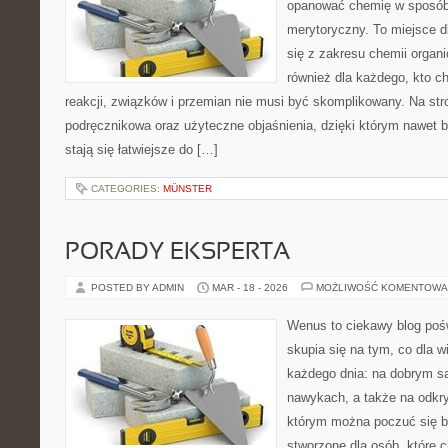
opanować chemię w sposób 
merytoryczny. To miejsce d
się z zakresu chemii organic
również dla każdego, kto c
reakcji, związków i przemian nie musi być skomplikowany. Na str
podręcznikowa oraz użyteczne objaśnienia, dzięki którym nawet b
stają się łatwiejsze do […]
CATEGORIES:
MÜNSTER
PORADY EKSPERTA
POSTED BY ADMIN
MAR - 18 - 2026
MOŻLIWOŚĆ KOMENTOWA
Wenus to ciekawy blog pośw
skupia się na tym, co dla w
każdego dnia: na dobrym s
nawykach, a także na odkr
którym można poczuć się ba
stworzone dla osób, które 