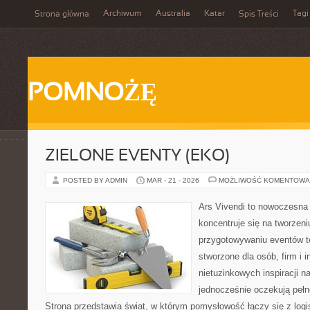
Archiwum
Australia
Katar
Tagi
Strona główna
Spis Treści
POMNOŻĘ
ZIELONE EVENTY (EKO)
POSTED BY ADMIN
MAR - 21 - 2026
MOŻLIWOŚĆ KOMENTOWA
Ars Vivendi to nowoczesna p
koncentruje się na tworzen
przygotowywaniu eventów t
stworzone dla osób, firm i i
nietuzinkowych inspiracji n
jednocześnie oczekują pełn
Strona przedstawia świat, w którym pomysłowość łączy się z log