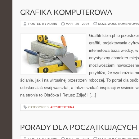
GRAFIKA KOMPUTEROWA
POSTED BY ADMIN
MAR - 20 - 2026
MOŻLIWOŚĆ KOMENTOWA
Graffiti-lubin.pl to przestr
graffiti, projektowania cyfr
internetowa baza wiedzy, w
artystyczny charakter miejs
możliwościami nowoczesne
przybliża, że wyobraźnia m
ścianie, jak i na wirtualnej przestrzeni roboczej. To portal dla osó
udoskonalać swój warsztat, a także szukać inspiracji w świecie w
na stronie to Obróbka i Retusz Zdjęć i […]
CATEGORIES:
ARCHITEKTURA
PORADY DLA POCZĄTKUJĄCYCH
POSTED BY ADMIN
MAR - 19 - 2026
MOŻLIWOŚĆ KOMENTOWA