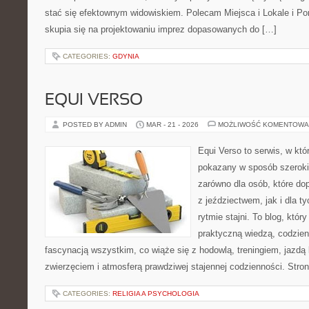
stać się efektownym widowiskiem. Polecam Miejsca i Lokale i P
skupia się na projektowaniu imprez dopasowanych do […]
CATEGORIES:
GDYNIA
EQUI VERSO
POSTED BY ADMIN
MAR - 21 - 2026
MOŻLIWOŚĆ KOMENTOWA
Equi Verso to serwis, w któ
pokazany w sposób szeroki, 
zarówno dla osób, które dop
z jeździectwem, jak i dla ty
rytmie stajni. To blog, któr
praktyczną wiedzą, codzie
fascynacją wszystkim, co wiąże się z hodowlą, treningiem, jazdą 
zwierzęciem i atmosferą prawdziwej stajennej codzienności. Stro
CATEGORIES:
RELIGIA A PSYCHOLOGIA