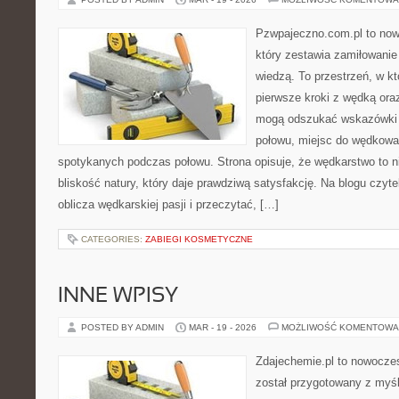
Pzwpajeczno.com.pl to now
który zestawia zamiłowanie
wiedzą. To przestrzeń, w k
pierwsze kroki z wędką ora
mogą odszukać wskazówki d
połowu, miejsc do wędkowan
spotykanych podczas połowu. Strona opisuje, że wędkarstwo to ni
bliskość natury, który daje prawdziwą satysfakcję. Na blogu czyt
oblicza wędkarskiej pasji i przeczytać, […]
CATEGORIES:
ZABIEGI KOSMETYCZNE
INNE WPISY
POSTED BY ADMIN
MAR - 19 - 2026
MOŻLIWOŚĆ KOMENTOWA
Zdajechemie.pl to nowoczes
został przygotowany z myś