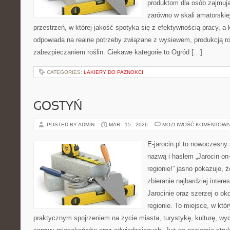
produktom dla osób zajmują
zarówno w skali amatorskiej,
przestrzeń, w której jakość spotyka się z efektywnością pracy, a
odpowiada na realne potrzeby związane z wysiewem, produkcją r
zabezpieczaniem roślin. Ciekawe kategorie to Ogród […]
CATEGORIES:
LAKIERY DO PAZNOKCI
GOSTYŃ
POSTED BY ADMIN
MAR - 15 - 2026
MOŻLIWOŚĆ KOMENTOWA
E-jarocin.pl to nowoczesny 
nazwą i hasłem „Jarocin on-
regionie!” jasno pokazuje, 
zbieranie najbardziej intere
Jarocinie oraz szerzej o ok
regionie. To miejsce, w któ
praktycznym spojrzeniem na życie miasta, turystykę, kulturę, wyd