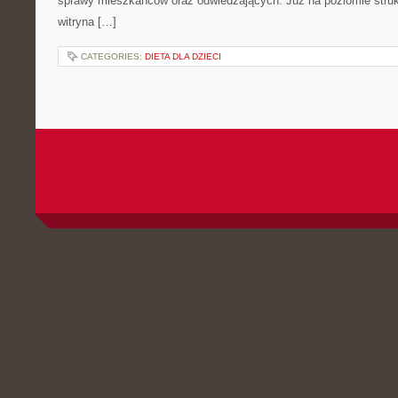
sprawy mieszkańców oraz odwiedzających. Już na poziomie strukt
witryna […]
CATEGORIES:
DIETA DLA DZIECI