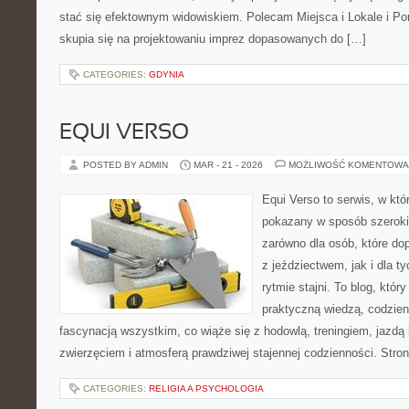
stać się efektownym widowiskiem. Polecam Miejsca i Lokale i P
skupia się na projektowaniu imprez dopasowanych do […]
CATEGORIES:
GDYNIA
EQUI VERSO
POSTED BY ADMIN
MAR - 21 - 2026
MOŻLIWOŚĆ KOMENTOWA
Equi Verso to serwis, w któ
pokazany w sposób szeroki, 
zarówno dla osób, które dop
z jeździectwem, jak i dla ty
rytmie stajni. To blog, któr
praktyczną wiedzą, codzie
fascynacją wszystkim, co wiąże się z hodowlą, treningiem, jazdą 
zwierzęciem i atmosferą prawdziwej stajennej codzienności. Stro
CATEGORIES:
RELIGIA A PSYCHOLOGIA