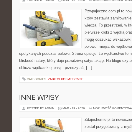
Pzwpajeczno.com.pl to now
który zestawia zamiłowanie
wiedzą. To przestrzeń, w k
pierwsze kroki z wędką ora
mogą odszukać wskazówki d
połowu, miejsc do wędkowan
spotykanych podczas połowu. Strona opisuje, że wędkarstwo to ni
bliskość natury, który daje prawdziwą satysfakcję. Na blogu czyt
oblicza wędkarskiej pasji i przeczytać, […]
CATEGORIES:
ZABIEGI KOSMETYCZNE
INNE WPISY
POSTED BY ADMIN
MAR - 19 - 2026
MOŻLIWOŚĆ KOMENTOWA
Zdajechemie.pl to nowoczes
został przygotowany z myś