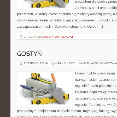
produktom dla osób zajmują
zarówno w skali amatorskiej,
przestrzeń, w której jakość spotyka się z efektywnością pracy, a
odpowiada na realne potrzeby związane z wysiewem, produkcją r
zabezpieczaniem roślin. Ciekawe kategorie to Ogród […]
CATEGORIES:
LAKIERY DO PAZNOKCI
GOSTYŃ
POSTED BY ADMIN
MAR - 15 - 2026
MOŻLIWOŚĆ KOMENTOWA
E-jarocin.pl to nowoczesny 
nazwą i hasłem „Jarocin on-
regionie!” jasno pokazuje, 
zbieranie najbardziej intere
Jarocinie oraz szerzej o ok
regionie. To miejsce, w któ
praktycznym spojrzeniem na życie miasta, turystykę, kulturę, wyd