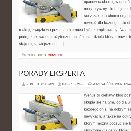
opanować chemię w sposób 
merytoryczny. To miejsce d
się z zakresu chemii organic
również dla każdego, kto c
reakcji, związków i przemian nie musi być skomplikowany. Na str
podręcznikowa oraz użyteczne objaśnienia, dzięki którym nawet b
stają się łatwiejsze do […]
CATEGORIES:
MÜNSTER
PORADY EKSPERTA
POSTED BY ADMIN
MAR - 18 - 2026
MOŻLIWOŚĆ KOMENTOWA
Wenus to ciekawy blog pośw
skupia się na tym, co dla w
każdego dnia: na dobrym s
nawykach, a także na odkr
którym można poczuć się ba
stworzone dla osób, które 