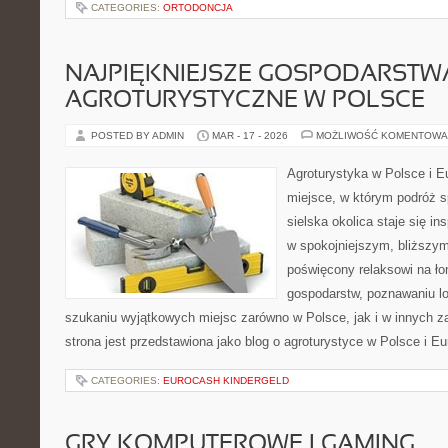
CATEGORIES:
ORTODONCJA
NAJPIĘKNIEJSZE GOSPODARSTW
AGROTURYSTYCZNE W POLSCE
POSTED BY ADMIN
MAR - 17 - 2026
MOŻLIWOŚĆ KOMENTOWA
Agroturystyka w Polsce i Eu
miejsce, w którym podróż s
sielska okolica staje się in
w spokojniejszym, bliższym
poświęcony relaksowi na ło
gospodarstw, poznawaniu lo
szukaniu wyjątkowych miejsc zarówno w Polsce, jak i w innych 
strona jest przedstawiona jako blog o agroturystyce w Polsce i Eu
CATEGORIES:
EUROCASH KINDERGELD
GRY KOMPUTEROWE I GAMING