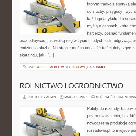
którym tradycja spotyka si
do służby, przygody i wych
każdego artykułu. To serwi
myślą o osobach, które chc
harcerzy, poznać fundament
oraz odkrywać, jak wielką rolę w życiu młodych ludzi odgrywają br
codzienna służba. Na stronie można odnaleźć treści dotyczące z
skautingu, jak i […]
CATEGORIES:
MEBLE W STYLACH WNĘTRZARSKICH
ROLNICTWO I OGRODNICTWO
POSTED BY ADMIN
MAR - 16 - 2026
MOŻLIWOŚĆ KOMENTOWA
Palety do rozsady, tace wie
pcv to rozwiązania, bez któ
nowoczesną produkcję ogrod
rozsadowe.pl to miejsce p