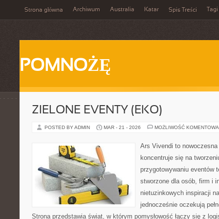
Archiwum
Australia
Katar
Tagi
Strona główna
Spis Treści
POMNOŻĘ
ZIELONE EVENTY (EKO)
POSTED BY ADMIN
MAR - 21 - 2026
MOŻLIWOŚĆ KOMENTOWA
Ars Vivendi to nowoczesna p
koncentruje się na tworzen
przygotowywaniu eventów t
stworzone dla osób, firm i i
nietuzinkowych inspiracji n
jednocześnie oczekują pełn
Strona przedstawia świat, w którym pomysłowość łączy się z log