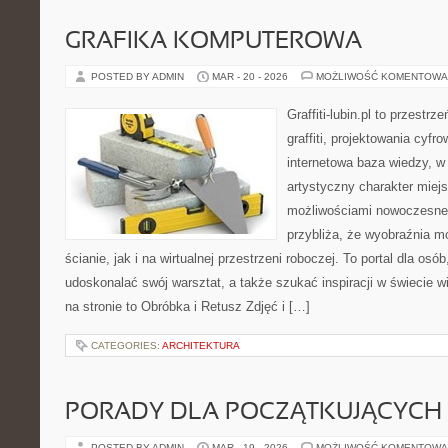
GRAFIKA KOMPUTEROWA
POSTED BY ADMIN
MAR - 20 - 2026
MOŻLIWOŚĆ KOMENTOWA
Graffiti-lubin.pl to przestr
graffiti, projektowania cyfr
internetowa baza wiedzy, w
artystyczny charakter miejs
możliwościami nowoczesne
przybliża, że wyobraźnia m
ścianie, jak i na wirtualnej przestrzeni roboczej. To portal dla osó
udoskonalać swój warsztat, a także szukać inspiracji w świecie w
na stronie to Obróbka i Retusz Zdjęć i […]
CATEGORIES:
ARCHITEKTURA
PORADY DLA POCZĄTKUJĄCYCH
POSTED BY ADMIN
MAR - 19 - 2026
MOŻLIWOŚĆ KOMENTOWA