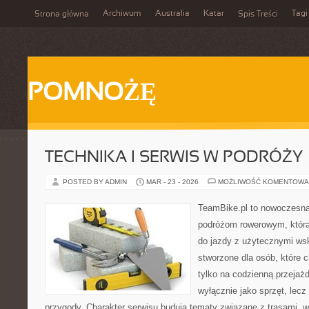
Archiwum
Australia
Katar
Tagi
Strona główna
Spis Treści
POMNOŻĘ
TECHNIKA I SERWIS W PODRÓŻY
POSTED BY ADMIN
MAR - 23 - 2026
MOŻLIWOŚĆ KOMENTOWA
TeamBike.pl to nowoczesna
podróżom rowerowym, która
do jazdy z użytecznymi ws
stworzone dla osób, które 
tylko na codzienną przejażd
wyłącznie jako sprzęt, lecz
przygody. Charakter serwisu budują tematy związane z trasami, 