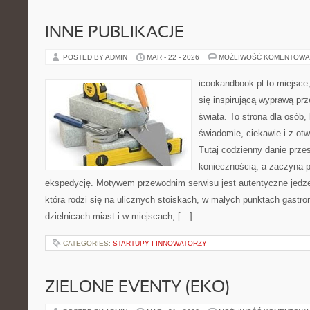
INNE PUBLIKACJE
POSTED BY ADMIN
MAR - 22 - 2026
MOŻLIWOŚĆ KOMENTOWA
icookandbook.pl to miejsce,
się inspirującą wyprawą pr
świata. To strona dla osób,
świadomie, ciekawie i z ot
Tutaj codzienny danie prze
koniecznością, a zaczyna 
ekspedycję. Motywem przewodnim serwisu jest autentyczne jedzen
która rodzi się na ulicznych stoiskach, w małych punktach gastr
dzielnicach miast i w miejscach, […]
CATEGORIES:
STARTUPY I INNOWATORZY
ZIELONE EVENTY (EKO)