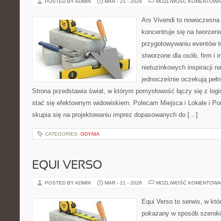
POSTED BY ADMIN
MAR - 21 - 2026
MOŻLIWOŚĆ KOMENTOWA
Ars Vivendi to nowoczesna p
koncentruje się na tworzen
przygotowywaniu eventów t
stworzone dla osób, firm i i
nietuzinkowych inspiracji n
jednocześnie oczekują pełn
Strona przedstawia świat, w którym pomysłowość łączy się z log
stać się efektownym widowiskiem. Polecam Miejsca i Lokale i P
skupia się na projektowaniu imprez dopasowanych do […]
CATEGORIES:
GDYNIA
EQUI VERSO
POSTED BY ADMIN
MAR - 21 - 2026
MOŻLIWOŚĆ KOMENTOWA
Equi Verso to serwis, w któ
pokazany w sposób szeroki, 