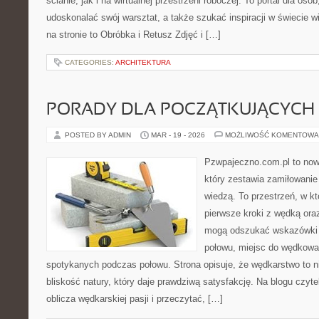
ścianie, jak i na wirtualnej przestrzeni roboczej. To portal dla osó
udoskonalać swój warsztat, a także szukać inspiracji w świecie w
na stronie to Obróbka i Retusz Zdjęć i […]
CATEGORIES:
ARCHITEKTURA
PORADY DLA POCZĄTKUJĄCYCH
POSTED BY ADMIN
MAR - 19 - 2026
MOŻLIWOŚĆ KOMENTOWA
Pzwpajeczno.com.pl to now
który zestawia zamiłowanie
wiedzą. To przestrzeń, w k
pierwsze kroki z wędką ora
mogą odszukać wskazówki d
połowu, miejsc do wędkowan
spotykanych podczas połowu. Strona opisuje, że wędkarstwo to ni
bliskość natury, który daje prawdziwą satysfakcję. Na blogu czyt
oblicza wędkarskiej pasji i przeczytać, […]