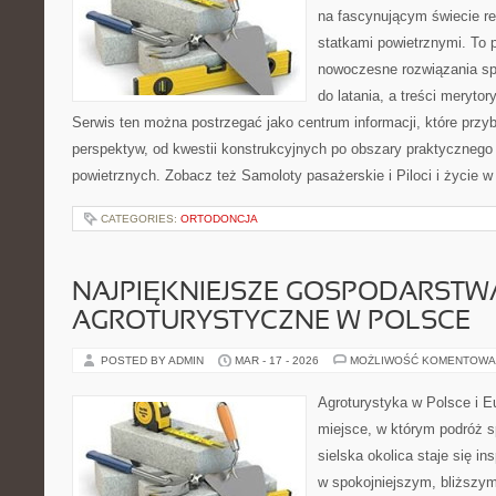
na fascynującym świecie re
statkami powietrznymi. To 
nowoczesne rozwiązania sp
do latania, a treści merytor
Serwis ten można postrzegać jako centrum informacji, które przybl
perspektyw, od kwestii konstrukcyjnych po obszary praktycznego
powietrznych. Zobacz też Samoloty pasażerskie i Piloci i życie w
CATEGORIES:
ORTODONCJA
NAJPIĘKNIEJSZE GOSPODARSTW
AGROTURYSTYCZNE W POLSCE
POSTED BY ADMIN
MAR - 17 - 2026
MOŻLIWOŚĆ KOMENTOWA
Agroturystyka w Polsce i Eu
miejsce, w którym podróż s
sielska okolica staje się in
w spokojniejszym, bliższym