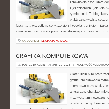
zarówno dla osób, które dop
z jeździectwem, jak i dla ty
rytmie stajni. To blog, któr
praktyczną wiedzą, codzie
fascynacją wszystkim, co wiąże się z hodowlą, treningiem, jazdą 
zwierzęciem i atmosferą prawdziwej stajennej codzienności. Stro
CATEGORIES:
RELIGIA A PSYCHOLOGIA
GRAFIKA KOMPUTEROWA
POSTED BY ADMIN
MAR - 20 - 2026
MOŻLIWOŚĆ KOMENTOWA
Graffiti-lubin.pl to przestr
graffiti, projektowania cyfr
internetowa baza wiedzy, w
artystyczny charakter miejs
możliwościami nowoczesne
przybliża, że wyobraźnia m