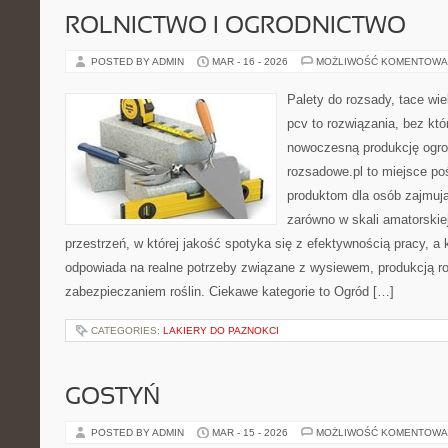
ROLNICTWO I OGRODNICTWO
POSTED BY ADMIN
MAR - 16 - 2026
MOŻLIWOŚĆ KOMENTOWA
Palety do rozsady, tace wie
pcv to rozwiązania, bez któ
nowoczesną produkcję ogrod
rozsadowe.pl to miejsce p
produktom dla osób zajmują
zarówno w skali amatorskiej,
przestrzeń, w której jakość spotyka się z efektywnością pracy, a
odpowiada na realne potrzeby związane z wysiewem, produkcją r
zabezpieczaniem roślin. Ciekawe kategorie to Ogród […]
CATEGORIES:
LAKIERY DO PAZNOKCI
GOSTYŃ
POSTED BY ADMIN
MAR - 15 - 2026
MOŻLIWOŚĆ KOMENTOWA