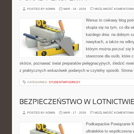
POSTED BY ADMIN
MAR - 18 - 2026
MOŻLIWOŚĆ KOMENTOWA
Wenus to ciekawy blog pośw
skupia się na tym, co dla w
każdego dnia: na dobrym s
nawykach, a także na odkr
którym można poczuć się ba
stworzone dla osób, które 
skórze, poznawać świat preparatów pielęgnacyjnych, śledzić nowi
z praktycznych wskazówek podanych w czytelny sposób. Strona 
CATEGORIES:
STUDENTWPODROZY
BEZPIECZEŃSTWO W LOTNICTWI
POSTED BY ADMIN
MAR - 17 - 2026
MOŻLIWOŚĆ KOMENTOWA
Podkarpackie Powiązanie K
ultralekkie to współczesna w