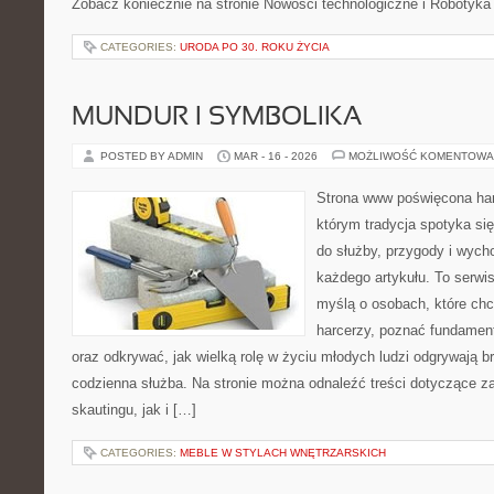
Zobacz koniecznie na stronie Nowości technologiczne i Robotyka
CATEGORIES:
URODA PO 30. ROKU ŻYCIA
MUNDUR I SYMBOLIKA
POSTED BY ADMIN
MAR - 16 - 2026
MOŻLIWOŚĆ KOMENTOWA
Strona www poświęcona har
którym tradycja spotyka si
do służby, przygody i wych
każdego artykułu. To serwi
myślą o osobach, które chc
harcerzy, poznać fundament
oraz odkrywać, jak wielką rolę w życiu młodych ludzi odgrywają br
codzienna służba. Na stronie można odnaleźć treści dotyczące z
skautingu, jak i […]
CATEGORIES:
MEBLE W STYLACH WNĘTRZARSKICH