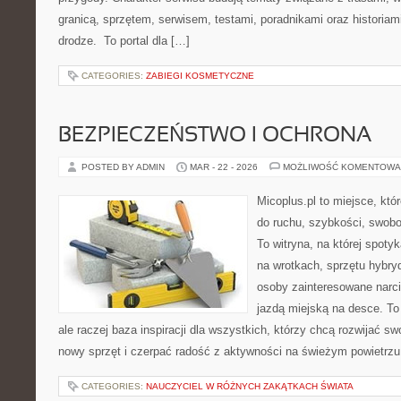
granicą, sprzętem, serwisem, testami, poradnikami oraz historiam
drodze. To portal dla […]
CATEGORIES:
ZABIEGI KOSMETYCZNE
BEZPIECZEŃSTWO I OCHRONA
POSTED BY ADMIN
MAR - 22 - 2026
MOŻLIWOŚĆ KOMENTOWA
Micoplus.pl to miejsce, któ
do ruchu, szybkości, swobo
To witryna, na której spotyk
na wrotkach, sprzętu hybry
osoby zainteresowane narc
jazdą miejską na desce. To 
ale raczej baza inspiracji dla wszystkich, którzy chcą rozwijać s
nowy sprzęt i czerpać radość z aktywności na świeżym powietrz
CATEGORIES:
NAUCZYCIEL W RÓŻNYCH ZAKĄTKACH ŚWIATA