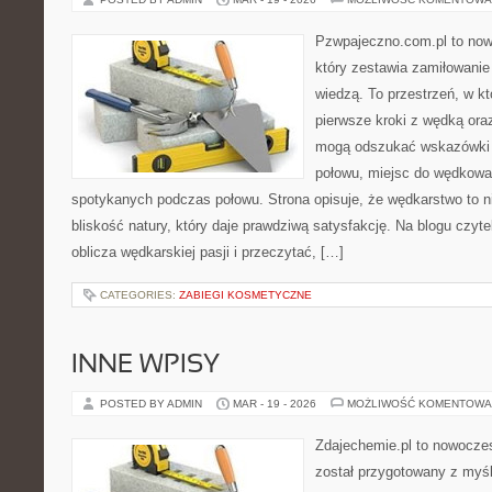
Pzwpajeczno.com.pl to now
który zestawia zamiłowanie
wiedzą. To przestrzeń, w k
pierwsze kroki z wędką ora
mogą odszukać wskazówki d
połowu, miejsc do wędkowan
spotykanych podczas połowu. Strona opisuje, że wędkarstwo to ni
bliskość natury, który daje prawdziwą satysfakcję. Na blogu czyt
oblicza wędkarskiej pasji i przeczytać, […]
CATEGORIES:
ZABIEGI KOSMETYCZNE
INNE WPISY
POSTED BY ADMIN
MAR - 19 - 2026
MOŻLIWOŚĆ KOMENTOWA
Zdajechemie.pl to nowoczes
został przygotowany z myś