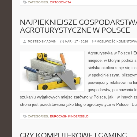
CATEGORIES:
ORTODONCJA
NAJPIĘKNIEJSZE GOSPODARSTW
AGROTURYSTYCZNE W POLSCE
POSTED BY ADMIN
MAR - 17 - 2026
MOŻLIWOŚĆ KOMENTOWA
Agroturystyka w Polsce i Eu
miejsce, w którym podróż s
sielska okolica staje się in
w spokojniejszym, bliższym
poświęcony relaksowi na ło
gospodarstw, poznawaniu lo
szukaniu wyjątkowych miejsc zarówno w Polsce, jak i w innych 
strona jest przedstawiona jako blog o agroturystyce w Polsce i Eu
CATEGORIES:
EUROCASH KINDERGELD
GRY KOMPUTEROWE I GAMING