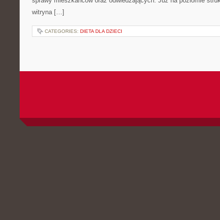
sprawy mieszkańców oraz odwiedzających. Już na poziomie strukt
witryna […]
CATEGORIES:
DIETA DLA DZIECI