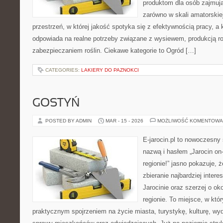
produktom dla osób zajmują
zarówno w skali amatorskiej,
przestrzeń, w której jakość spotyka się z efektywnością pracy, a
odpowiada na realne potrzeby związane z wysiewem, produkcją r
zabezpieczaniem roślin. Ciekawe kategorie to Ogród […]
CATEGORIES:
LAKIERY DO PAZNOKCI
GOSTYŃ
POSTED BY ADMIN
MAR - 15 - 2026
MOŻLIWOŚĆ KOMENTOWA
E-jarocin.pl to nowoczesny 
nazwą i hasłem „Jarocin on-
regionie!” jasno pokazuje, 
zbieranie najbardziej intere
Jarocinie oraz szerzej o ok
regionie. To miejsce, w któ
praktycznym spojrzeniem na życie miasta, turystykę, kulturę, wyd