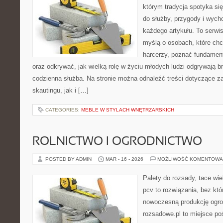
którym tradycja spotyka si
do służby, przygody i wych
każdego artykułu. To serwi
myślą o osobach, które chc
harcerzy, poznać fundament
oraz odkrywać, jak wielką rolę w życiu młodych ludzi odgrywają br
codzienna służba. Na stronie można odnaleźć treści dotyczące z
skautingu, jak i […]
CATEGORIES:
MEBLE W STYLACH WNĘTRZARSKICH
ROLNICTWO I OGRODNICTWO
POSTED BY ADMIN
MAR - 16 - 2026
MOŻLIWOŚĆ KOMENTOWA
Palety do rozsady, tace wie
pcv to rozwiązania, bez któ
nowoczesną produkcję ogrod
rozsadowe.pl to miejsce p