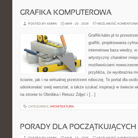
GRAFIKA KOMPUTEROWA
POSTED BY ADMIN
MAR - 20 - 2026
MOŻLIWOŚĆ KOMENTOWA
Graffiti-lubin.pl to przestr
graffiti, projektowania cyfr
internetowa baza wiedzy, w
artystyczny charakter miejs
możliwościami nowoczesne
przybliża, że wyobraźnia m
ścianie, jak i na wirtualnej przestrzeni roboczej. To portal dla osó
udoskonalać swój warsztat, a także szukać inspiracji w świecie w
na stronie to Obróbka i Retusz Zdjęć i […]
CATEGORIES:
ARCHITEKTURA
PORADY DLA POCZĄTKUJĄCYCH
POSTED BY ADMIN
MAR - 19 - 2026
MOŻLIWOŚĆ KOMENTOWA