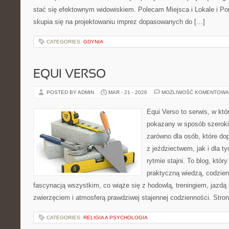
stać się efektownym widowiskiem. Polecam Miejsca i Lokale i P
skupia się na projektowaniu imprez dopasowanych do […]
CATEGORIES:
GDYNIA
EQUI VERSO
POSTED BY ADMIN
MAR - 21 - 2026
MOŻLIWOŚĆ KOMENTOWA
Equi Verso to serwis, w któ
pokazany w sposób szeroki, 
zarówno dla osób, które dop
z jeździectwem, jak i dla ty
rytmie stajni. To blog, któr
praktyczną wiedzą, codzie
fascynacją wszystkim, co wiąże się z hodowlą, treningiem, jazdą 
zwierzęciem i atmosferą prawdziwej stajennej codzienności. Stro
CATEGORIES:
RELIGIA A PSYCHOLOGIA