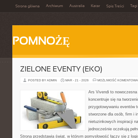
Archiwum
Australia
Katar
Tagi
Strona główna
Spis Treści
POMNOŻĘ
ZIELONE EVENTY (EKO)
POSTED BY ADMIN
MAR - 21 - 2026
MOŻLIWOŚĆ KOMENTOWA
Ars Vivendi to nowoczesna p
koncentruje się na tworzen
przygotowywaniu eventów t
stworzone dla osób, firm i i
nietuzinkowych inspiracji n
jednocześnie oczekują pełn
Strona przedstawia świat, w którym pomysłowość łączy się z log