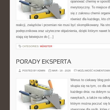
opanować chemię w sposób 
merytoryczny. To miejsce d
się z zakresu chemii organic
również dla każdego, kto c
reakcji, związków i przemian nie musi być skomplikowany. Na str
podręcznikowa oraz użyteczne objaśnienia, dzięki którym nawet b
stają się łatwiejsze do […]
CATEGORIES:
MÜNSTER
PORADY EKSPERTA
POSTED BY ADMIN
MAR - 18 - 2026
MOŻLIWOŚĆ KOMENTOWA
Wenus to ciekawy blog pośw
skupia się na tym, co dla w
każdego dnia: na dobrym s
nawykach, a także na odkr
którym można poczuć się ba
stworzone dla osób, które 