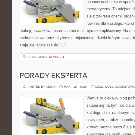
opanować chemię w sposób 
merytoryczny. To miejsce d
się z zakresu chemii organic
również dla każdego, kto c
reakcji, związków i przemian nie musi być skomplikowany. Na str
podręcznikowa oraz użyteczne objaśnienia, dzięki którym nawet b
stają się łatwiejsze do […]
CATEGORIES:
MÜNSTER
PORADY EKSPERTA
POSTED BY ADMIN
MAR - 18 - 2026
MOŻLIWOŚĆ KOMENTOWA
Wenus to ciekawy blog pośw
skupia się na tym, co dla w
każdego dnia: na dobrym s
nawykach, a także na odkr
którym można poczuć się ba
stworzone dla osób, które 