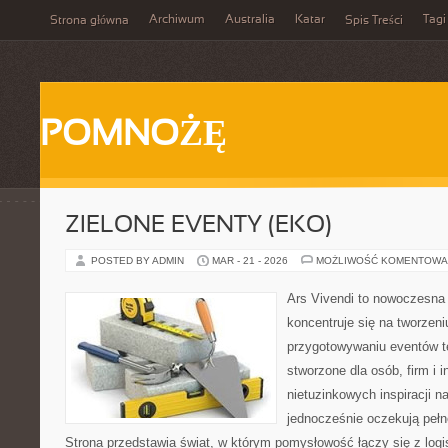
Archiwum
Australia
Katar
Tagi
Strona główna
Spis Treści
POMNOŻĘ
ZIELONE EVENTY (EKO)
POSTED BY ADMIN
MAR - 21 - 2026
MOŻLIWOŚĆ KOMENTOWA
Ars Vivendi to nowoczesna p
koncentruje się na tworzen
przygotowywaniu eventów t
stworzone dla osób, firm i i
nietuzinkowych inspiracji n
jednocześnie oczekują pełn
Strona przedstawia świat, w którym pomysłowość łączy się z log