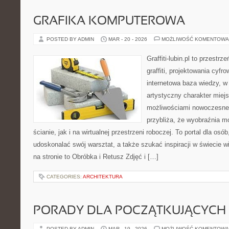
GRAFIKA KOMPUTEROWA
POSTED BY ADMIN
MAR - 20 - 2026
MOŻLIWOŚĆ KOMENTOWA
Graffiti-lubin.pl to przestr
graffiti, projektowania cyfr
internetowa baza wiedzy, w
artystyczny charakter miejs
możliwościami nowoczesne
przybliża, że wyobraźnia m
ścianie, jak i na wirtualnej przestrzeni roboczej. To portal dla osó
udoskonalać swój warsztat, a także szukać inspiracji w świecie w
na stronie to Obróbka i Retusz Zdjęć i […]
CATEGORIES:
ARCHITEKTURA
PORADY DLA POCZĄTKUJĄCYCH
POSTED BY ADMIN
MAR - 19 - 2026
MOŻLIWOŚĆ KOMENTOWA