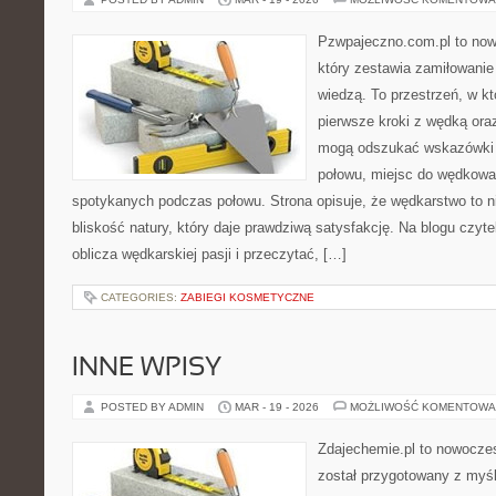
Pzwpajeczno.com.pl to now
który zestawia zamiłowanie
wiedzą. To przestrzeń, w k
pierwsze kroki z wędką ora
mogą odszukać wskazówki d
połowu, miejsc do wędkowan
spotykanych podczas połowu. Strona opisuje, że wędkarstwo to ni
bliskość natury, który daje prawdziwą satysfakcję. Na blogu czyt
oblicza wędkarskiej pasji i przeczytać, […]
CATEGORIES:
ZABIEGI KOSMETYCZNE
INNE WPISY
POSTED BY ADMIN
MAR - 19 - 2026
MOŻLIWOŚĆ KOMENTOWA
Zdajechemie.pl to nowoczes
został przygotowany z myś