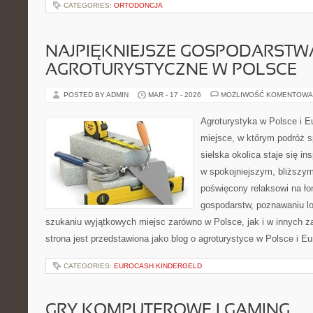
CATEGORIES:
ORTODONCJA
NAJPIĘKNIEJSZE GOSPODARSTW
AGROTURYSTYCZNE W POLSCE
POSTED BY ADMIN
MAR - 17 - 2026
MOŻLIWOŚĆ KOMENTOWA
Agroturystyka w Polsce i Eu
miejsce, w którym podróż s
sielska okolica staje się in
w spokojniejszym, bliższym
poświęcony relaksowi na ło
gospodarstw, poznawaniu lo
szukaniu wyjątkowych miejsc zarówno w Polsce, jak i w innych 
strona jest przedstawiona jako blog o agroturystyce w Polsce i Eu
CATEGORIES:
EUROCASH KINDERGELD
GRY KOMPUTEROWE I GAMING