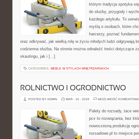
którym tradycja spotyka si
do służby, przygody i wych
każdego artykułu. To serwi
myślą o osobach, które chc
harcerzy, poznać fundament
oraz odkrywać, jak wielką rolę w życiu młodych ludzi odgrywają br
codzienna służba. Na stronie można odnaleźć treści dotyczące z
skautingu, jak i […]
CATEGORIES:
MEBLE W STYLACH WNĘTRZARSKICH
ROLNICTWO I OGRODNICTWO
POSTED BY ADMIN
MAR - 16 - 2026
MOŻLIWOŚĆ KOMENTOWA
Palety do rozsady, tace wie
pcv to rozwiązania, bez któ
nowoczesną produkcję ogrod
rozsadowe.pl to miejsce p