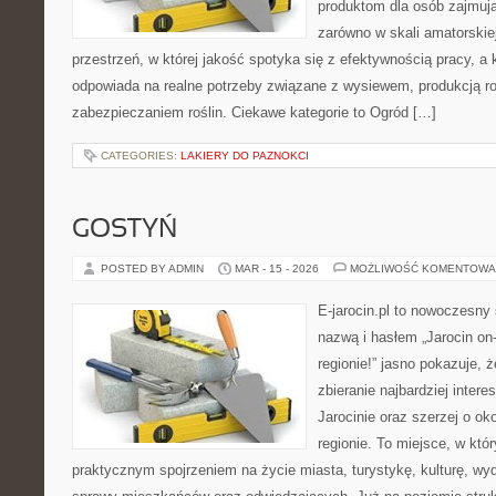
produktom dla osób zajmują
zarówno w skali amatorskiej,
przestrzeń, w której jakość spotyka się z efektywnością pracy, a
odpowiada na realne potrzeby związane z wysiewem, produkcją r
zabezpieczaniem roślin. Ciekawe kategorie to Ogród […]
CATEGORIES:
LAKIERY DO PAZNOKCI
GOSTYŃ
POSTED BY ADMIN
MAR - 15 - 2026
MOŻLIWOŚĆ KOMENTOWA
E-jarocin.pl to nowoczesny 
nazwą i hasłem „Jarocin on-
regionie!” jasno pokazuje, 
zbieranie najbardziej intere
Jarocinie oraz szerzej o ok
regionie. To miejsce, w któ
praktycznym spojrzeniem na życie miasta, turystykę, kulturę, wyd