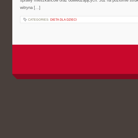
sprawy mieszkańców oraz odwiedzających. Już na poziomie strukt
witryna […]
CATEGORIES:
DIETA DLA DZIECI