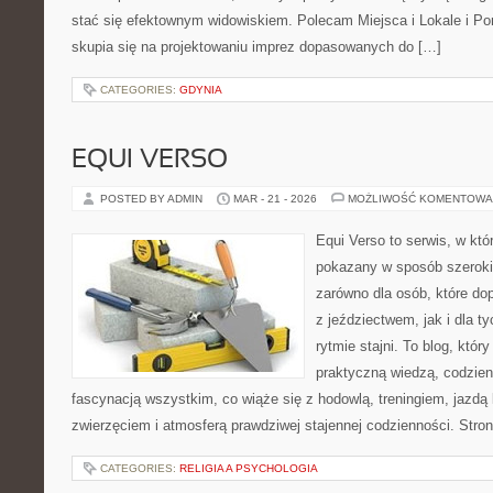
stać się efektownym widowiskiem. Polecam Miejsca i Lokale i P
skupia się na projektowaniu imprez dopasowanych do […]
CATEGORIES:
GDYNIA
EQUI VERSO
POSTED BY ADMIN
MAR - 21 - 2026
MOŻLIWOŚĆ KOMENTOWA
Equi Verso to serwis, w któ
pokazany w sposób szeroki, 
zarówno dla osób, które dop
z jeździectwem, jak i dla ty
rytmie stajni. To blog, któr
praktyczną wiedzą, codzie
fascynacją wszystkim, co wiąże się z hodowlą, treningiem, jazdą 
zwierzęciem i atmosferą prawdziwej stajennej codzienności. Stro
CATEGORIES:
RELIGIA A PSYCHOLOGIA