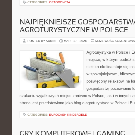
CATEGORIES:
ORTODONCJA
NAJPIĘKNIEJSZE GOSPODARSTW
AGROTURYSTYCZNE W POLSCE
POSTED BY ADMIN
MAR - 17 - 2026
MOŻLIWOŚĆ KOMENTOWA
Agroturystyka w Polsce i Eu
miejsce, w którym podróż s
sielska okolica staje się in
w spokojniejszym, bliższym
poświęcony relaksowi na ło
gospodarstw, poznawaniu lo
szukaniu wyjątkowych miejsc zarówno w Polsce, jak i w innych 
strona jest przedstawiona jako blog o agroturystyce w Polsce i Eu
CATEGORIES:
EUROCASH KINDERGELD
GRY KOMPUTEROWE I GAMING