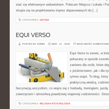
stać się efektownym widowiskiem. Polecam Miejsca i Lokale i P
skupia się na projektowaniu imprez dopasowanych do […]
CATEGORIES:
GDYNIA
EQUI VERSO
POSTED BY ADMIN
MAR - 21 - 2026
MOŻLIWOŚĆ KOMENTOWA
Equi Verso to serwis, w któ
pokazany w sposób szeroki, 
zarówno dla osób, które dop
z jeździectwem, jak i dla ty
rytmie stajni. To blog, któr
praktyczną wiedzą, codzie
fascynacją wszystkim, co wiąże się z hodowlą, treningiem, jazdą 
zwierzęciem i atmosferą prawdziwej stajennej codzienności. Stro
CATEGORIES:
RELIGIA A PSYCHOLOGIA