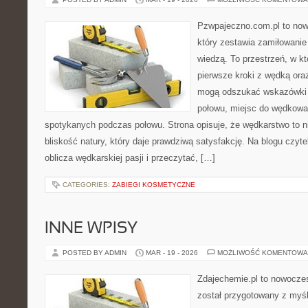
Pzwpajeczno.com.pl to now
który zestawia zamiłowanie
wiedzą. To przestrzeń, w k
pierwsze kroki z wędką ora
mogą odszukać wskazówki d
połowu, miejsc do wędkowan
spotykanych podczas połowu. Strona opisuje, że wędkarstwo to ni
bliskość natury, który daje prawdziwą satysfakcję. Na blogu czyt
oblicza wędkarskiej pasji i przeczytać, […]
CATEGORIES:
ZABIEGI KOSMETYCZNE
INNE WPISY
POSTED BY ADMIN
MAR - 19 - 2026
MOŻLIWOŚĆ KOMENTOWA
Zdajechemie.pl to nowoczes
został przygotowany z myś