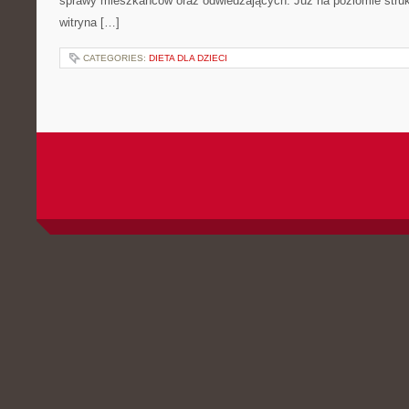
sprawy mieszkańców oraz odwiedzających. Już na poziomie strukt
witryna […]
CATEGORIES:
DIETA DLA DZIECI