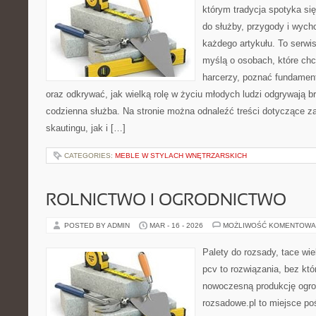
którym tradycja spotyka si
do służby, przygody i wych
każdego artykułu. To serwi
myślą o osobach, które chc
harcerzy, poznać fundament
oraz odkrywać, jak wielką rolę w życiu młodych ludzi odgrywają br
codzienna służba. Na stronie można odnaleźć treści dotyczące z
skautingu, jak i […]
CATEGORIES:
MEBLE W STYLACH WNĘTRZARSKICH
ROLNICTWO I OGRODNICTWO
POSTED BY ADMIN
MAR - 16 - 2026
MOŻLIWOŚĆ KOMENTOWA
Palety do rozsady, tace wie
pcv to rozwiązania, bez któ
nowoczesną produkcję ogrod
rozsadowe.pl to miejsce p