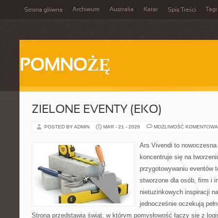
Archiwum
Australia
Katar
Tagi
Strona główna
Spis Treści
POMNOŻĘ
ZIELONE EVENTY (EKO)
POSTED BY ADMIN
MAR - 21 - 2026
MOŻLIWOŚĆ KOMENTOWA
Ars Vivendi to nowoczesna p
koncentruje się na tworzen
przygotowywaniu eventów t
stworzone dla osób, firm i i
nietuzinkowych inspiracji n
jednocześnie oczekują pełn
Strona przedstawia świat, w którym pomysłowość łączy się z log