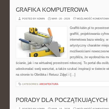
GRAFIKA KOMPUTEROWA
POSTED BY ADMIN
MAR - 20 - 2026
MOŻLIWOŚĆ KOMENTOWA
Graffiti-lubin.pl to przestr
graffiti, projektowania cyfr
internetowa baza wiedzy, w
artystyczny charakter miejs
możliwościami nowoczesne
przybliża, że wyobraźnia m
ścianie, jak i na wirtualnej przestrzeni roboczej. To portal dla osó
udoskonalać swój warsztat, a także szukać inspiracji w świecie w
na stronie to Obróbka i Retusz Zdjęć i […]
CATEGORIES:
ARCHITEKTURA
PORADY DLA POCZĄTKUJĄCYCH
POSTED BY ADMIN
MAR - 19 - 2026
MOŻLIWOŚĆ KOMENTOWA