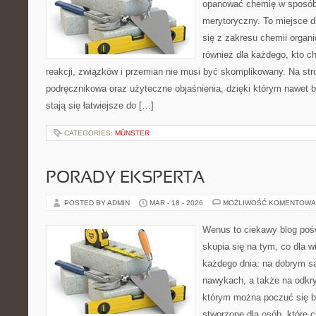
opanować chemię w sposób 
merytoryczny. To miejsce d
się z zakresu chemii organic
również dla każdego, kto c
reakcji, związków i przemian nie musi być skomplikowany. Na str
podręcznikowa oraz użyteczne objaśnienia, dzięki którym nawet b
stają się łatwiejsze do […]
CATEGORIES:
MÜNSTER
PORADY EKSPERTA
POSTED BY ADMIN
MAR - 18 - 2026
MOŻLIWOŚĆ KOMENTOWA
Wenus to ciekawy blog pośw
skupia się na tym, co dla w
każdego dnia: na dobrym s
nawykach, a także na odkr
którym można poczuć się ba
stworzone dla osób, które 