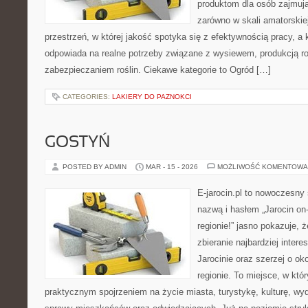
produktom dla osób zajmują
zarówno w skali amatorskiej,
przestrzeń, w której jakość spotyka się z efektywnością pracy, a
odpowiada na realne potrzeby związane z wysiewem, produkcją r
zabezpieczaniem roślin. Ciekawe kategorie to Ogród […]
CATEGORIES:
LAKIERY DO PAZNOKCI
GOSTYŃ
POSTED BY ADMIN
MAR - 15 - 2026
MOŻLIWOŚĆ KOMENTOWA
E-jarocin.pl to nowoczesny 
nazwą i hasłem „Jarocin on-
regionie!” jasno pokazuje, 
zbieranie najbardziej intere
Jarocinie oraz szerzej o ok
regionie. To miejsce, w któ
praktycznym spojrzeniem na życie miasta, turystykę, kulturę, wyd