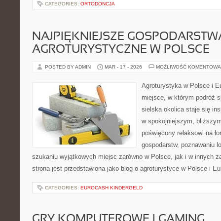
CATEGORIES:
ORTODONCJA
NAJPIĘKNIEJSZE GOSPODARSTW
AGROTURYSTYCZNE W POLSCE
POSTED BY ADMIN
MAR - 17 - 2026
MOŻLIWOŚĆ KOMENTOWA
Agroturystyka w Polsce i Eu
miejsce, w którym podróż s
sielska okolica staje się in
w spokojniejszym, bliższym
poświęcony relaksowi na ło
gospodarstw, poznawaniu lo
szukaniu wyjątkowych miejsc zarówno w Polsce, jak i w innych 
strona jest przedstawiona jako blog o agroturystyce w Polsce i Eu
CATEGORIES:
EUROCASH KINDERGELD
GRY KOMPUTEROWE I GAMING