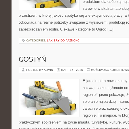
produktom dla osób zajmują
zarówno w skali amatorskiej,
przestrzeń, w której jakość spotyka się z efektywnością pracy, a
odpowiada na realne potrzeby związane z wysiewem, produkcją r
zabezpieczaniem roślin. Ciekawe kategorie to Ogród […]
CATEGORIES:
LAKIERY DO PAZNOKCI
GOSTYŃ
POSTED BY ADMIN
MAR - 15 - 2026
MOŻLIWOŚĆ KOMENTOWA
E-jarocin.pl to nowoczesny 
nazwą i hasłem „Jarocin on-
regionie!” jasno pokazuje, 
zbieranie najbardziej intere
Jarocinie oraz szerzej o ok
regionie. To miejsce, w któ
praktycznym spojrzeniem na życie miasta, turystykę, kulturę, wyd