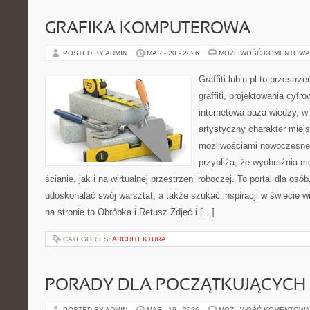
GRAFIKA KOMPUTEROWA
POSTED BY ADMIN
MAR - 20 - 2026
MOŻLIWOŚĆ KOMENTOWA
Graffiti-lubin.pl to przestr
graffiti, projektowania cyfr
internetowa baza wiedzy, w
artystyczny charakter miejs
możliwościami nowoczesne
przybliża, że wyobraźnia m
ścianie, jak i na wirtualnej przestrzeni roboczej. To portal dla osó
udoskonalać swój warsztat, a także szukać inspiracji w świecie w
na stronie to Obróbka i Retusz Zdjęć i […]
CATEGORIES:
ARCHITEKTURA
PORADY DLA POCZĄTKUJĄCYCH
POSTED BY ADMIN
MAR - 19 - 2026
MOŻLIWOŚĆ KOMENTOWA