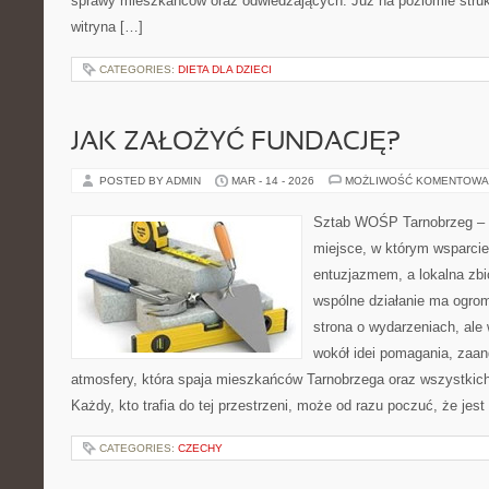
sprawy mieszkańców oraz odwiedzających. Już na poziomie strukt
witryna […]
CATEGORIES:
DIETA DLA DZIECI
JAK ZAŁOŻYĆ FUNDACJĘ?
POSTED BY ADMIN
MAR - 14 - 2026
MOŻLIWOŚĆ KOMENTOWA
Sztab WOŚP Tarnobrzeg – G
miejsce, w którym wsparcie
entuzjazmem, a lokalna zb
wspólne działanie ma ogromn
strona o wydarzeniach, ale 
wokół idei pomagania, zaa
atmosfery, która spaja mieszkańców Tarnobrzega oraz wszystkich 
Każdy, kto trafia do tej przestrzeni, może od razu poczuć, że jest
CATEGORIES:
CZECHY