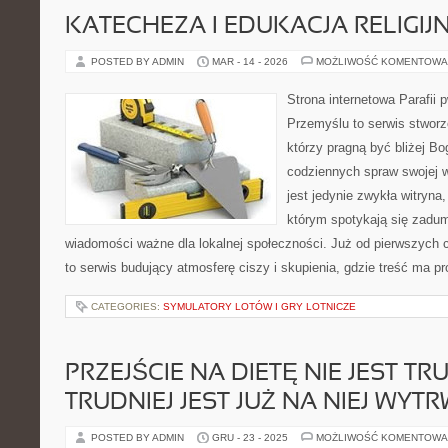
KATECHEZA I EDUKACJA RELIGIJ
POSTED BY ADMIN
MAR - 14 - 2026
MOŻLIWOŚĆ KOMENTOWA
Strona internetowa Parafii 
Przemyślu to serwis stworz
którzy pragną być bliżej Bo
codziennych spraw swojej ws
jest jedynie zwykła witryna, 
którym spotykają się zadum
wiadomości ważne dla lokalnej społeczności. Już od pierwszych 
to serwis budujący atmosferę ciszy i skupienia, gdzie treść ma 
CATEGORIES:
SYMULATORY LOTÓW I GRY LOTNICZE
PRZEJŚCIE NA DIETĘ NIE JEST TR
TRUDNIEJ JEST JUŻ NA NIEJ WYT
POSTED BY ADMIN
GRU - 23 - 2025
MOŻLIWOŚĆ KOMENTOWA