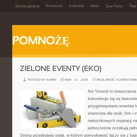
Archiwum
Australia
Katar
Tagi
Strona główna
Spis Treści
POMNOŻĘ
ZIELONE EVENTY (EKO)
POSTED BY ADMIN
MAR - 21 - 2026
MOŻLIWOŚĆ KOMENTOWA
Ars Vivendi to nowoczesna p
koncentruje się na tworzen
przygotowywaniu eventów t
stworzone dla osób, firm i i
nietuzinkowych inspiracji n
jednocześnie oczekują pełn
Strona przedstawia świat, w którym pomysłowość łączy się z log