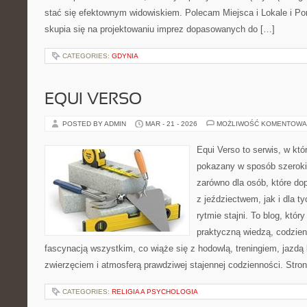
stać się efektownym widowiskiem. Polecam Miejsca i Lokale i P
skupia się na projektowaniu imprez dopasowanych do […]
CATEGORIES:
GDYNIA
EQUI VERSO
POSTED BY ADMIN
MAR - 21 - 2026
MOŻLIWOŚĆ KOMENTOWA
Equi Verso to serwis, w któ
pokazany w sposób szeroki, 
zarówno dla osób, które dop
z jeździectwem, jak i dla ty
rytmie stajni. To blog, któr
praktyczną wiedzą, codzie
fascynacją wszystkim, co wiąże się z hodowlą, treningiem, jazdą 
zwierzęciem i atmosferą prawdziwej stajennej codzienności. Stro
CATEGORIES:
RELIGIA A PSYCHOLOGIA