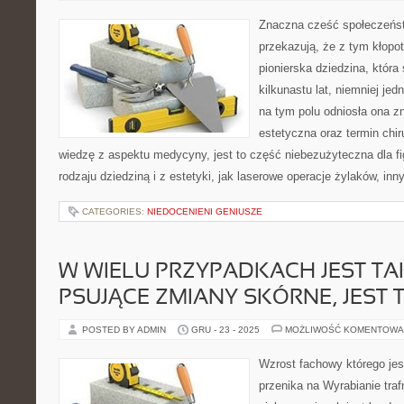
Znaczna cześć społeczeńs
przekazują, że z tym kłopo
pionierska dziedzina, która 
kilkunastu lat, niemniej je
na tym polu odniosła ona 
estetyczna oraz termin chi
wiedzę z aspektu medycyny, jest to część niebezużyteczna dla fi
rodzaju dziedziną i z estetyki, jak laserowe operacje żylaków, in
CATEGORIES:
NIEDOCENIENI GENIUSZE
W WIELU PRZYPADKACH JEST TA
PSUJĄCE ZMIANY SKÓRNE, JEST 
POSTED BY ADMIN
GRU - 23 - 2025
MOŻLIWOŚĆ KOMENTOWA
Wzrost fachowy którego je
przenika na Wyrabianie tr