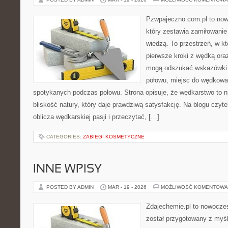
Pzwpajeczno.com.pl to now
który zestawia zamiłowanie
wiedzą. To przestrzeń, w k
pierwsze kroki z wędką ora
mogą odszukać wskazówki d
połowu, miejsc do wędkowan
spotykanych podczas połowu. Strona opisuje, że wędkarstwo to ni
bliskość natury, który daje prawdziwą satysfakcję. Na blogu czyt
oblicza wędkarskiej pasji i przeczytać, […]
CATEGORIES:
ZABIEGI KOSMETYCZNE
INNE WPISY
POSTED BY ADMIN
MAR - 19 - 2026
MOŻLIWOŚĆ KOMENTOWA
Zdajechemie.pl to nowoczes
został przygotowany z myś