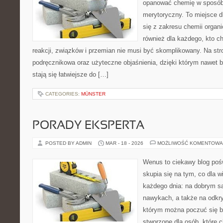
opanować chemię w sposób 
merytoryczny. To miejsce d
się z zakresu chemii organic
również dla każdego, kto c
reakcji, związków i przemian nie musi być skomplikowany. Na str
podręcznikowa oraz użyteczne objaśnienia, dzięki którym nawet b
stają się łatwiejsze do […]
CATEGORIES:
MÜNSTER
PORADY EKSPERTA
POSTED BY ADMIN
MAR - 18 - 2026
MOŻLIWOŚĆ KOMENTOWA
Wenus to ciekawy blog pośw
skupia się na tym, co dla w
każdego dnia: na dobrym s
nawykach, a także na odkr
którym można poczuć się ba
stworzone dla osób, które 