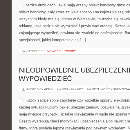
bardzo dużo osób, jakie mają własny obiekt handlowy dużo os
obiekt handlowy, cały czas szukają sposobu na najważniejszą re
wszystkim kiedy ma się interes w Warszawie, to trzeba się pewni
reklamę, jaka będzie się wyróżniać i przykuwać atencję. Każda jed
zajmującego wymyśleć, powinna się zwrócić do profesjonalnej firmy
specjalności, jakiej kompetencją są […]
CATEGORIES:
NOWOŚCI I TRENDY
NIEODPOWIEDNIE UBEZPIECZENI
WYPOWIEDZIEĆ
POSTED BY ADMIN
GRU - 14 - 2025
MOŻLIWOŚĆ KOMENTOWA
Każdy zadaje sobie zapytanie czy wszelkie sprzęty elektron
każdej sytuacji kupiony pakiet ubezpieczeniowy pozwala na uzysk
mają miejsce przypadki, iż takie rozwiązanie w ogóle nie spełnia
Często występują chęci modyfikacji ubezpieczenia albo nawet chę
firmy, która posiada lepsze rozwiązania pod pewnym względem. M