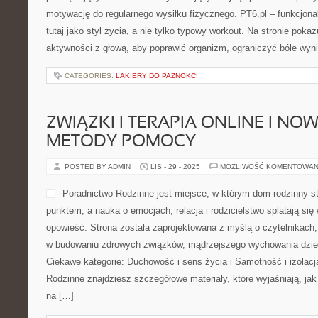
motywację do regularnego wysiłku fizycznego. PT6.pl – funkcjonal
tutaj jako styl życia, a nie tylko typowy workout. Na stronie poka
aktywności z głową, aby poprawić organizm, ograniczyć bóle wyn
CATEGORIES:
LAKIERY DO PAZNOKCI
ZWIĄZKI I TERAPIA ONLINE I N
METODY POMOCY
POSTED BY ADMIN
LIS - 29 - 2025
MOŻLIWOŚĆ KOMENTOWAN
Poradnictwo Rodzinne jest miejsce, w którym dom rodzinny s
punktem, a nauka o emocjach, relacja i rodzicielstwo splatają się
opowieść. Strona została zaprojektowana z myślą o czytelnikach,
w budowaniu zdrowych związków, mądrzejszego wychowania dziec
Ciekawe kategorie: Duchowość i sens życia i Samotność i izolacj
Rodzinne znajdziesz szczegółowe materiały, które wyjaśniają, jak 
na […]