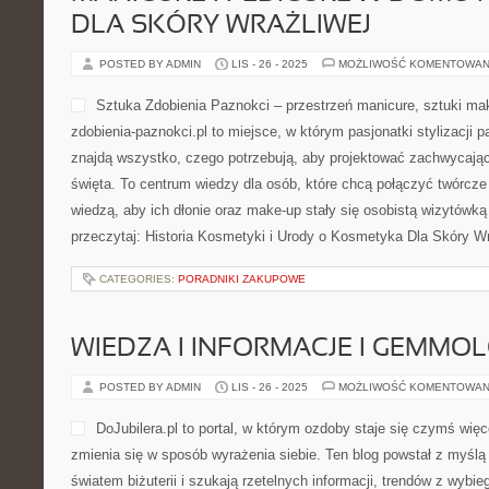
DLA SKÓRY WRAŻLIWEJ
POSTED BY ADMIN
LIS - 26 - 2025
MOŻLIWOŚĆ KOMENTOWAN
Sztuka Zdobienia Paznokci – przestrzeń manicure, sztuki mak
zdobienia-paznokci.pl to miejsce, w którym pasjonatki stylizacji 
znajdą wszystko, czego potrzebują, aby projektować zachwycające
święta. To centrum wiedzy dla osób, które chcą połączyć twórcze 
wiedzą, aby ich dłonie oraz make-up stały się osobistą wizytówką
przeczytaj: Historia Kosmetyki i Urody o Kosmetyka Dla Skóry Wr
CATEGORIES:
PORADNIKI ZAKUPOWE
WIEDZA I INFORMACJE I GEMMO
POSTED BY ADMIN
LIS - 26 - 2025
MOŻLIWOŚĆ KOMENTOWAN
DoJubilera.pl to portal, w którym ozdoby staje się czymś więc
zmienia się w sposób wyrażenia siebie. Ten blog powstał z myślą 
światem biżuterii i szukają rzetelnych informacji, trendów z wyb