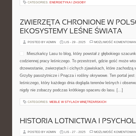
CATEGORIES:
ENERGETYKA I ZASOBY
ZWIERZĘTA CHRONIONE W POLSC
EKOSYSTEMY LEŚNE ŚWIATA
POSTED BY ADMIN
LIS - 29 - 2025
MOŻLIWOŚĆ KOMENTOWAN
Mieszkańcy Lasu to blog, który powstał z głębokiego szacunku
codziennej pracy leśniczego. To przestrzeń, gdzie gość może wto
drzewostanie, zwierzętach i cichych zjawiskach, które zachodzą
Grzyby pasożytnicze i Pnącza i rośliny okrywowe. Ten portal jest
leśniczego, który każdego dnia dogląda terenów leśnych i obserwu
nigdy nie zobaczy podczas krótkiego spaceru do lasu. […]
CATEGORIES:
MEBLE W STYLACH WNĘTRZARSKICH
HISTORIA LOTNICTWA I PSYCHO
POSTED BY ADMIN
LIS - 27 - 2025
MOŻLIWOŚĆ KOMENTOWAN