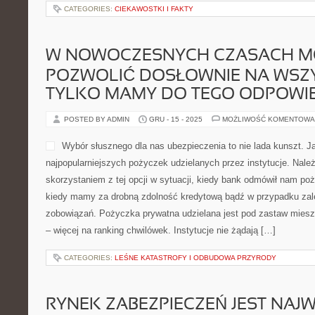
CATEGORIES:
CIEKAWOSTKI I FAKTY
W NOWOCZESNYCH CZASACH M
POZWOLIĆ DOSŁOWNIE NA WSZYS
TYLKO MAMY DO TEGO ODPOWI
POSTED BY ADMIN
GRU - 15 - 2025
MOŻLIWOŚĆ KOMENTOWA
Wybór słusznego dla nas ubezpieczenia to nie lada kunszt. J
najpopularniejszych pożyczek udzielanych przez instytucje. Nal
skorzystaniem z tej opcji w sytuacji, kiedy bank odmówił nam poży
kiedy mamy za drobną zdolność kredytową bądź w przypadku zale
zobowiązań. Pożyczka prywatna udzielana jest pod zastaw miesz
– więcej na ranking chwilówek. Instytucje nie żądają […]
CATEGORIES:
LEŚNE KATASTROFY I ODBUDOWA PRZYRODY
RYNEK ZABEZPIECZEŃ JEST NAJ