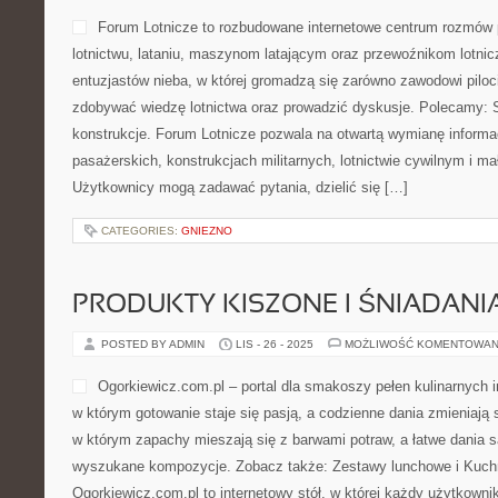
Forum Lotnicze to rozbudowane internetowe centrum rozmów 
lotnictwu, lataniu, maszynom latającym oraz przewoźnikom lotnic
entuzjastów nieba, w której gromadzą się zarówno zawodowi piloci
zdobywać wiedzę lotnictwa oraz prowadzić dyskusje. Polecamy: Siln
konstrukcje. Forum Lotnicze pozwala na otwartą wymianę informa
pasażerskich, konstrukcjach militarnych, lotnictwie cywilnym i m
Użytkownicy mogą zadawać pytania, dzielić się […]
CATEGORIES:
GNIEZNO
PRODUKTY KISZONE I ŚNIADANI
POSTED BY ADMIN
LIS - 26 - 2025
MOŻLIWOŚĆ KOMENTOWAN
Ogorkiewicz.com.pl – portal dla smakoszy pełen kulinarnych in
w którym gotowanie staje się pasją, a codzienne dania zmieniają s
w którym zapachy mieszają się z barwami potraw, a łatwe dania 
wyszukane kompozycje. Zobacz także: Zestawy lunchowe i Kuchni
Ogorkiewicz.com.pl to internetowy stół, w której każdy użytkowni