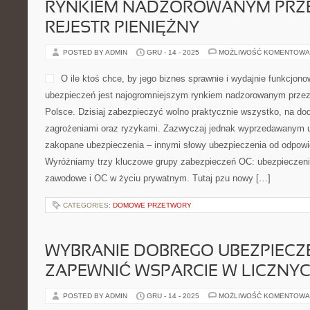
RYNKIEM NADZOROWANYM PRZ
REJESTR PIENIĘŻNY
POSTED BY ADMIN
GRU - 14 - 2025
MOŻLIWOŚĆ KOMENTOWA
O ile ktoś chce, by jego biznes sprawnie i wydajnie funkcjon
ubezpieczeń jest najogromniejszym rynkiem nadzorowanym przez 
Polsce. Dzisiaj zabezpieczyć wolno praktycznie wszystko, na do
zagrożeniami oraz ryzykami. Zazwyczaj jednak wyprzedawanym 
zakopane ubezpieczenia – innymi słowy ubezpieczenia od odpowie
Wyróżniamy trzy kluczowe grupy zabezpieczeń OC: ubezpieczen
zawodowe i OC w życiu prywatnym. Tutaj pzu nowy […]
CATEGORIES:
DOMOWE PRZETWORY
WYBRANIE DOBREGO UBEZPIECZ
ZAPEWNIĆ WSPARCIE W LICZNY
POSTED BY ADMIN
GRU - 14 - 2025
MOŻLIWOŚĆ KOMENTOWA