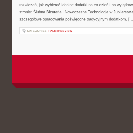
rozwiązań, jak wybierać idealne dodatki na co dzień i na wyjątkow
stronie: Ślubna Biżuteria i Nowoczesne Technologie w Jubilerstwi
szczegółowe opracowania poświęcone tradycyjnym dodatkom, […
CATEGORIES:
PALMTREEVIEW