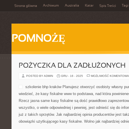
Archiwum
Australia
Katar
Tagi
Strona główna
Spis Treści
POMNOŻĘ
POŻYCZKA DLA ZADŁUŻONYCH
POSTED BY ADMIN
GRU - 16 - 2025
MOŻLIWOŚĆ KOMENTOWA
szkolenie bhp kraków Planujesz otworzyć osobisty własny p
wiedzieć, że kasy fiskalne www to podstawa, nad która powiniene
Rzecz jasna same kasy fiskalne są dość prawidłowo zaprezentow
wszystko, o wiele odpowiedniej i pewniej, jest odnieść się do info
już z takich sprzętów. Jak najbardziej opinia producentów jest t
obowiązki użytkującego kasy fiskalne. Wolno jak najbardziej odni