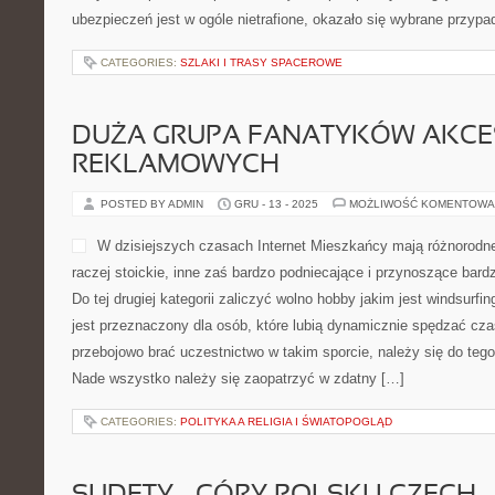
ubezpieczeń jest w ogóle nietrafione, okazało się wybrane przypa
CATEGORIES:
SZLAKI I TRASY SPACEROWE
DUŻA GRUPA FANATYKÓW AKC
REKLAMOWYCH
POSTED BY ADMIN
GRU - 13 - 2025
MOŻLIWOŚĆ KOMENTOWA
W dzisiejszych czasach Internet Mieszkańcy mają różnorodne 
raczej stoickie, inne zaś bardzo podniecające i przynoszące bard
Do tej drugiej kategorii zaliczyć wolno hobby jakim jest windsurfin
jest przeznaczony dla osób, które lubią dynamicznie spędzać cz
przebojowo brać uczestnictwo w takim sporcie, należy się do teg
Nade wszystko należy się zaopatrzyć w zdatny […]
CATEGORIES:
POLITYKA A RELIGIA I ŚWIATOPOGLĄD