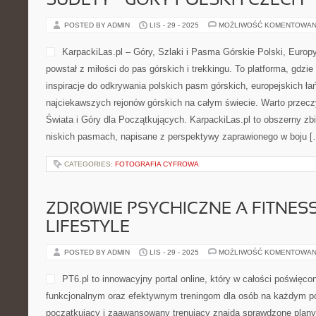
SUDETY – GÓRY POLSKI I CZECH
POSTED BY ADMIN
LIS - 29 - 2025
MOŻLIWOŚĆ KOMENTOWAN
KarpackiLas.pl – Góry, Szlaki i Pasma Górskie Polski, Europy 
powstał z miłości do pas górskich i trekkingu. To platforma, gdzie
inspiracje do odkrywania polskich pasm górskich, europejskich ł
najciekawszych rejonów górskich na całym świecie. Warto przecz
Świata i Góry dla Początkujących. KarpackiLas.pl to obszerny zbi
niskich pasmach, napisane z perspektywy zaprawionego w boju [
CATEGORIES:
FOTOGRAFIA CYFROWA
ZDROWIE PSYCHICZNE A FITNESS 
LIFESTYLE
POSTED BY ADMIN
LIS - 29 - 2025
MOŻLIWOŚĆ KOMENTOWAN
PT6.pl to innowacyjny portal online, który w całości poświęco
funkcjonalnym oraz efektywnym treningom dla osób na każdym po
początkujący i zaawansowany trenujący znajdą sprawdzone plany