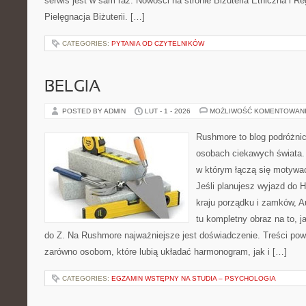
serwis jest w sam raz. Nowości na stronie Biżuteria Etniczna i Re
Pielęgnacja Biżuterii. […]
CATEGORIES:
PYTANIA OD CZYTELNIKÓW
BELGIA
POSTED BY ADMIN
LUT - 1 - 2026
MOŻLIWOŚĆ KOMENTOWAN
Rushmore to blog podróżnic
osobach ciekawych świata. 
w którym łączą się motywa
Jeśli planujesz wyjazd do Hi
kraju porządku i zamków, Au
tu kompletny obraz na to, 
do Z. Na Rushmore najważniejsze jest doświadczenie. Treści pow
zarówno osobom, które lubią układać harmonogram, jak i […]
CATEGORIES:
EGZAMIN WSTĘPNY NA STUDIA – PSYCHOLOGIA