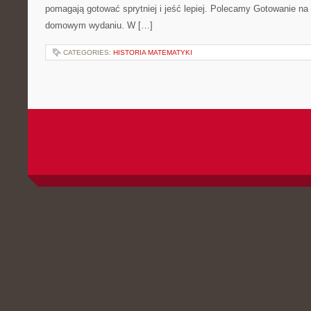
pomagają gotować sprytniej i jeść lepiej. Polecamy Gotowanie na 
domowym wydaniu. W […]
CATEGORIES:
HISTORIA MATEMATYKI