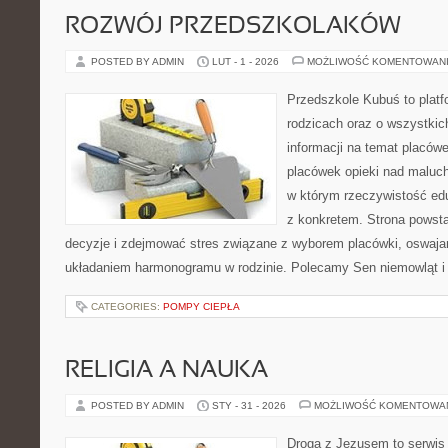
ROZWÓJ PRZEDSZKOLAKÓW
POSTED BY ADMIN
LUT - 1 - 2026
MOŻLIWOŚĆ KOMENTOWAN
Przedszkole Kubuś to plat
rodzicach oraz o wszystkich
informacji na temat placów
placówek opieki nad maluch
w którym rzeczywistość edu
z konkretem. Strona powsta
decyzje i zdejmować stres związane z wyborem placówki, oswajan
układaniem harmonogramu w rodzinie. Polecamy Sen niemowląt i dz
CATEGORIES:
POMPY CIEPŁA
RELIGIA A NAUKA
POSTED BY ADMIN
STY - 31 - 2026
MOŻLIWOŚĆ KOMENTOWA
Droga z Jezusem to serwis r