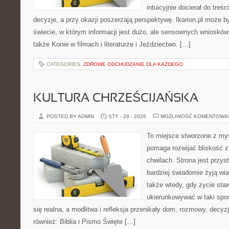
intuicyjnie docierał do treś
decyzje, a przy okazji poszerzają perspektywę. Ikarion.pl może
świecie, w którym informacji jest dużo, ale sensownych wniosków
także Konie w filmach i literaturze i Jeździectwo. […]
CATEGORIES:
ZDROWE ODCHUDZANIE DLA KAŻDEGO
KULTURA CHRZEŚCIJAŃSKA
POSTED BY ADMIN
STY - 29 - 2026
MOŻLIWOŚĆ KOMENTOWA
To miejsce stworzone z myś
pomaga rozwijać bliskość 
chwilach. Strona jest przys
bardziej świadomie żyją wiar
także wtedy, gdy życie stawi
ukierunkowywać w taki spo
się realna, a modlitwa i refleksja przenikały dom, rozmowy, decyzj
również: Biblia i Pismo Święte […]