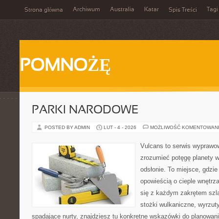
Archiwum
Australia
Katar
Tagi
Strona główna
Spis Treści
POMNOŻĘ
PARKI NARODOWE
POSTED BY ADMIN
LUT - 4 - 2026
MOŻLIWOŚĆ KOMENTOWAN
Vulcans to serwis wyprawow
zrozumieć potęgę planety w 
odsłonie. To miejsce, gdzie
opowieścią o cieple wnętrza
się z każdym zakrętem szla
stożki wulkaniczne, wyrzut
spadające nurty, znajdziesz tu konkretne wskazówki do planowania