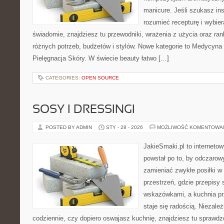
manicure. Jeśli szukasz insp
rozumieć recepturę i wybier
świadomie, znajdziesz tu przewodniki, wrażenia z użycia oraz ra
różnych potrzeb, budżetów i stylów. Nowe kategorie to Medycyna
Pielęgnacja Skóry. W świecie beauty łatwo […]
CATEGORIES:
OPEN SOURCE
SOSY I DRESSINGI
POSTED BY ADMIN
STY - 28 - 2026
MOŻLIWOŚĆ KOMENTOWA
JakieSmaki.pl to internetow
powstał po to, by odczaro
zamieniać zwykłe posiłki w
przestrzeń, gdzie przepisy 
wskazówkami, a kuchnia pr
staje się radością. Niezale
codziennie, czy dopiero oswajasz kuchnię, znajdziesz tu sprawdz