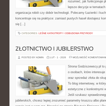
rozumieć, jak funkcjonuje 
lepsze decyzje w tematach 
organizacja robót czy dobór technologii. Polecamy Łazienki i kuch
koncentruje się na praktyce: zamiast pustych haseł dostajesz kon
się […]
CATEGORIES:
LEŚNE KATASTROFY I ODBUDOWA PRZYRODY
ZŁOTNICTWO I JUBILERSTWO
POSTED BY ADMIN
LUT - 1 - 2026
MOŻLIWOŚĆ KOMENTOWAN
Strona Godziszewscy.pl to 
o osobach, które interesuje 
oraz sprzedaż złota do sku
To blog internetowy, w któ
estetyczne z konkretnymi
Jeśli szukasz sprawdzone
jubilerskich, chcesz lepiej zrozumieć parametry kruszcu albo planu