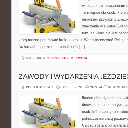
wsparciem w powszednim dn
To miejsce dla osób, które 
umacniać przyjaźń z Zbawi
znaczenie w świetle Ewangel
tym, że wiara nie jest ozdo
którą można przeżywać krok po kroku. Warto przeczytać Religie
Na łamach tego miejsca pobożność […]
CATEGORIES:
NALEWKI I LIKIERY DOMOWE
ZAWODY I WYDARZENIA JEŹDZIE
POSTED BY ADMIN
STY - 30 - 2026
MOŻLIWOŚĆ KOMENTOWA
Ikarion.pl to dynamiczna wi
doświadczenie z motywacją
osób, które cenią konkretne
jednocześnie chcą poznawać
Całość została pomyślana 