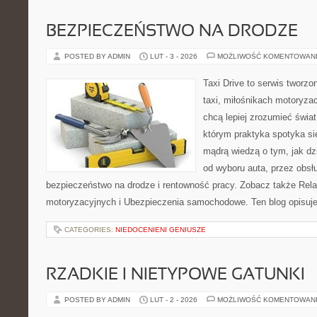
BEZPIECZEŃSTWO NA DRODZE
POSTED BY ADMIN
LUT - 3 - 2026
MOŻLIWOŚĆ KOMENTOWAN
Taxi Drive to serwis tworz
taxi, miłośnikach motoryzac
chcą lepiej zrozumieć świa
którym praktyka spotyka si
mądrą wiedzą o tym, jak d
od wyboru auta, przez obsłu
bezpieczeństwo na drodze i rentowność pracy. Zobacz także Rel
motoryzacyjnych i Ubezpieczenia samochodowe. Ten blog opisuje 
CATEGORIES:
NIEDOCENIENI GENIUSZE
RZADKIE I NIETYPOWE GATUNKI
POSTED BY ADMIN
LUT - 2 - 2026
MOŻLIWOŚĆ KOMENTOWAN