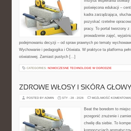
Instytut wspierania oświaty
poświęcona edukacji – cen
kadra zarządzająca, słuch
pozyskać rzetelne opracow
pracy. To portal tworzony 
prowadzenie zajęć, wyjaśn
podejmowaniu decyzji – od spraw prawnych po tematy wychowawc
Wychowanie i pedagogika i Oświata. W praktyce ta platforma pełn
oświatowej. Zamiast pustych […]
CATEGORIES:
NOWOCZESNE TECHNOLOGIE W OGRODZIE
ZDROWE WŁOSY I SKÓRA GŁOW
POSTED BY ADMIN
STY - 28 - 2026
MOŻLIWOŚĆ KOMENTOWA
Beat the boredom to miejsc
przegonić znużenie i zamie
chwilę dla siebie. To komp
kompozycjach aromatyczny