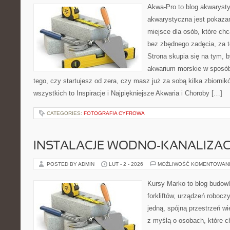
Akwa-Pro to blog akwaryst
akwarystyczna jest pokazan
miejsce dla osób, które ch
bez zbędnego zadęcia, za t
Strona skupia się na tym, 
akwarium morskie w sposób
tego, czy startujesz od zera, czy masz już za sobą kilka zbiornik
wszystkich to Inspiracje i Najpiękniejsze Akwaria i Choroby […]
CATEGORIES:
FOTOGRAFIA CYFROWA
INSTALACJE WODNO-KANALIZAC
POSTED BY ADMIN
LUT - 2 - 2026
MOŻLIWOŚĆ KOMENTOWAN
Kursy Marko to blog budowl
forkliftów, urządzeń robocz
jedną, spójną przestrzeń w
z myślą o osobach, które ch