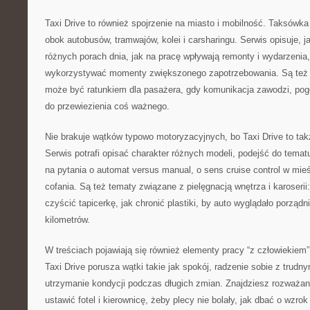
Taxi Drive to również spojrzenie na miasto i mobilność. Taksówka
obok autobusów, tramwajów, kolei i carsharingu. Serwis opisuje, 
różnych porach dnia, jak na pracę wpływają remonty i wydarzenia,
wykorzystywać momenty zwiększonego zapotrzebowania. Są też re
może być ratunkiem dla pasażera, gdy komunikacja zawodzi, pog
do przewiezienia coś ważnego.
Nie brakuje wątków typowo motoryzacyjnych, bo Taxi Drive to takż
Serwis potrafi opisać charakter różnych modeli, podejść do tematu
na pytania o automat versus manual, o sens cruise control w mie
cofania. Są też tematy związane z pielęgnacją wnętrza i karoserii
czyścić tapicerkę, jak chronić plastiki, by auto wyglądało porządn
kilometrów.
W treściach pojawiają się również elementy pracy “z człowiekiem”, 
Taxi Drive porusza wątki takie jak spokój, radzenie sobie z trudn
utrzymanie kondycji podczas długich zmian. Znajdziesz rozważan
ustawić fotel i kierownicę, żeby plecy nie bolały, jak dbać o wzrok