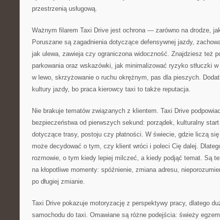
przestrzenią usługową.
Ważnym filarem Taxi Drive jest ochrona — zarówno na drodze, jak
Poruszane są zagadnienia dotyczące defensywnej jazdy, zachowan
jak ulewa, zawieja czy ograniczona widoczność. Znajdziesz też 
parkowania oraz wskazówki, jak minimalizować ryzyko stłuczki w
w lewo, skrzyżowanie o ruchu okrężnym, pas dla pieszych. Dod
kultury jazdy, bo praca kierowcy taxi to także reputacja.
Nie brakuje tematów związanych z klientem. Taxi Drive podpowia
bezpieczeństwa od pierwszych sekund: porządek, kulturalny star
dotyczące trasy, postoju czy płatności. W świecie, gdzie liczą się
może decydować o tym, czy klient wróci i poleci Cię dalej. Dlateg
rozmowie, o tym kiedy lepiej milczeć, a kiedy podjąć temat. Są 
na kłopotliwe momenty: spóźnienie, zmiana adresu, nieporozumi
po długiej zmianie.
Taxi Drive pokazuje motoryzację z perspektywy pracy, dlatego du
samochodu do taxi. Omawiane są różne podejścia: świeży egzempl