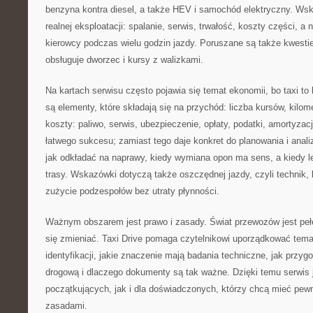
benzyna kontra diesel, a także HEV i samochód elektryczny. Ws
realnej eksploatacji: spalanie, serwis, trwałość, koszty części, a
kierowcy podczas wielu godzin jazdy. Poruszane są także kwestie
obsługuje dworzec i kursy z walizkami.
Na kartach serwisu często pojawia się temat ekonomii, bo taxi t
są elementy, które składają się na przychód: liczba kursów, kilom
koszty: paliwo, serwis, ubezpieczenie, opłaty, podatki, amortyzacj
łatwego sukcesu; zamiast tego daje konkret do planowania i analiz
jak odkładać na naprawy, kiedy wymiana opon ma sens, a kiedy lep
trasy. Wskazówki dotyczą także oszczędnej jazdy, czyli technik, k
zużycie podzespołów bez utraty płynności.
Ważnym obszarem jest prawo i zasady. Świat przewozów jest pełen 
się zmieniać. Taxi Drive pomaga czytelnikowi uporządkować temat
identyfikacji, jakie znaczenie mają badania techniczne, jak przyg
drogową i dlaczego dokumenty są tak ważne. Dzięki temu serwis 
początkujących, jak i dla doświadczonych, którzy chcą mieć pewn
zasadami.