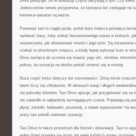
Drive pokazuje, że te drobiazgi często decydują o tym, czy klient 
Jednocześnie serwis przypomina, że kierowca też zasługuje na sz
kierowca–pasażer są ważne.
Ponieważ taxi to ciągła jazda, portal dużo miejsca poświęca tem
wybierać trasy, żeby unikać bezsensownego stania w korkach, ja
rozpraszania, jak obserwować miasto i jego rytm. Są rozważania o
czekać w określonym miejscu, a kiedy lepiej wykonać kurs w stron
Drive zachęca do uczenia się miasta: jego ulic, skrótów, remontó
pokory, bo sytuacja na drodze potrafi zmienić się w minutę.
Duża część treści dotyczy też sezonowości. Zimą rośnie znacze
latem liczy się chłodzenie. W okresach świąt i długich weekendów
się potrzeby klientów. Taxi Drive opisuje, jak przygotować się na t
nie zawiodło w najbardziej wymagającym czasie. Pojawiają się p
płyny, żarówki, ładowarki, przewody, a nawet wyposażenie “na ws
pracy taxi potrafi uratować sytuację.
Taxi Drive to także przestrzeń dla historii i obserwacji. Taxi to w
jeden dzień przewija się przez nie wiele ludzkich spraw: rozmowy,