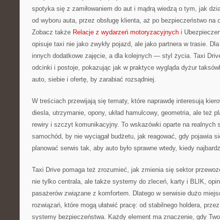
spotyka się z zamiłowaniem do aut i mądrą wiedzą o tym, jak dz
od wyboru auta, przez obsługę klienta, aż po bezpieczeństwo na 
Zobacz także
Relacje z wydarzeń motoryzacyjnych
i Ubezpiecze
opisuje taxi nie jako zwykły pojazd, ale jako partnera w trasie. Dla
innych dodatkowe zajęcie, a dla kolejnych — styl życia. Taxi Dri
odcinki i postoje, pokazując jak w praktyce wygląda dyżur taksó
auto, siebie i ofertę, by zarabiać rozsądniej.
W treściach przewijają się tematy, które naprawdę interesują kie
diesla, utrzymanie, opony, układ hamulcowy, geometria, ale też p
rewiry i szczyt komunikacyjny. To wskazówki oparte na realnych 
samochód, by nie wyciągał budżetu, jak reagować, gdy pojawia si
planować serwis tak, aby auto było sprawne wtedy, kiedy najbardz
Taxi Drive pomaga też zrozumieć, jak zmienia się sektor przewoz
nie tylko centrala, ale także systemy do zleceń, karty i BLIK, opi
pasażerów związane z komfortem. Dlatego w serwisie dużo miejs
rozwiązań, które mogą ułatwić pracę: od stabilnego holdera, przez 
systemy bezpieczeństwa. Każdy element ma znaczenie, gdy Twoje