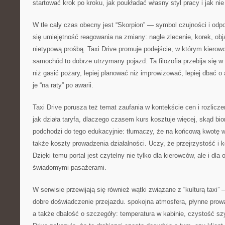
startować krok po kroku, jak poukładać własny styl pracy i jak n
W tle cały czas obecny jest “Skorpion” — symbol czujności i odpo
się umiejętność reagowania na zmiany: nagłe zlecenie, korek, obj
nietypową prośbą. Taxi Drive promuje podejście, w którym kierow
samochód to dobrze utrzymany pojazd. Ta filozofia przebija się w 
niż gasić pożary, lepiej planować niż improwizować, lepiej dbać o 
je “na raty” po awarii.
Taxi Drive porusza też temat zaufania w kontekście cen i rozlicz
jak działa taryfa, dlaczego czasem kurs kosztuje więcej, skąd bio
podchodzi do tego edukacyjnie: tłumaczy, że na końcową kwotę w
także koszty prowadzenia działalności. Uczy, że przejrzystość i 
Dzięki temu portal jest czytelny nie tylko dla kierowców, ale i dla
świadomymi pasażerami.
W serwisie przewijają się również wątki związane z “kulturą taxi” 
dobre doświadczenie przejazdu. spokojna atmosfera, płynne pro
a także dbałość o szczegóły: temperatura w kabinie, czystość sz