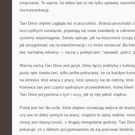
zmęczenie. To ważne, bo dobre taxi to nie tylko sprawny samochód
ma koncentrację.
Taxi Drive chętnie zagląda też w przyszłość. Branża przechodzi z
oszczędnych rozwiązań, pojawiają się nowe standardy w zakresie e
systemy wspomagania. Serwis opisuje, jak na horyzoncie rysują s
jak przygotować się na transformację i co może oznaczać dla kier
bez nachalnej reklamy — raczej z podejściem: “sprawdź, policz, p
Ważną cechą Taxi Drive jest język, który łączy praktykę z kulturą 
pusty opis świata taxi, tylko próba pokazania, że za każdym kurse
na lotnisko, ktoś wraca z pracy, ktoś spieszy się do rodziny, kto
Kierowca taxi jest często spokojnym przewodnikiem, której klie
Taxi Drive przypomina o tym i uczy, jak tę rolę pełnić mądrze.
Portal jest też dla osób, które dopiero rozważają wejście do branż
czy taxi to dobry pomysł na pracę, znajdzie tu opisy realiów: moc
strony jest elastyczność, z drugiej nieregularne godziny. Taxi Driv
pokazuje, że z dobrym przygotowaniem da się pracować bardziej s