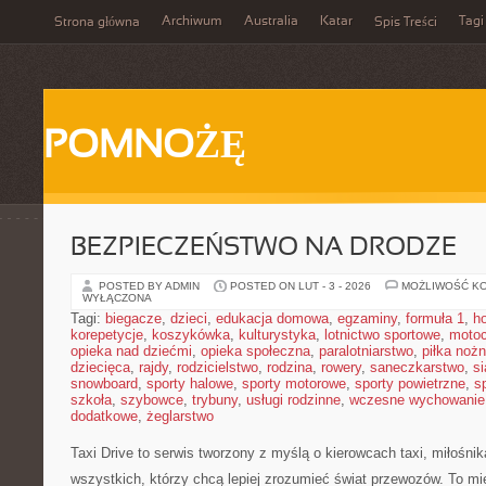
Archiwum
Australia
Katar
Tagi
Strona główna
Spis Treści
POMNOŻĘ
BEZPIECZEŃSTWO NA DRODZE
POSTED BY ADMIN
POSTED ON LUT - 3 - 2026
MOŻLIWOŚĆ K
WYŁĄCZONA
Tagi:
biegacze
,
dzieci
,
edukacja domowa
,
egzaminy
,
formuła 1
,
h
korepetycje
,
koszykówka
,
kulturystyka
,
lotnictwo sportowe
,
motoc
opieka nad dziećmi
,
opieka społeczna
,
paralotniarstwo
,
piłka noż
dziecięca
,
rajdy
,
rodzicielstwo
,
rodzina
,
rowery
,
saneczkarstwo
,
s
snowboard
,
sporty halowe
,
sporty motorowe
,
sporty powietrzne
,
s
szkoła
,
szybowce
,
trybuny
,
usługi rodzinne
,
wczesne wychowanie
dodatkowe
,
żeglarstwo
Taxi Drive to serwis tworzony z myślą o kierowcach taxi, miłośni
wszystkich, którzy chcą lepiej zrozumieć świat przewozów. To mi