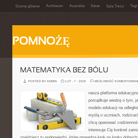
Archiwum
Australia
Katar
Tagi
Strona główna
Spis Treści
POMNOŻĘ
MATEMATYKA BEZ BÓLU
POSTED BY ADMIN
LUT - 7 - 2026
MOŻLIWOŚĆ KOMENTOWAN
nasza platforma edukacyjna
porządkuje wiedzę o tym, 
modelu edukacji na odległo
myślą o uczniach, rodzicac
chcą opanować codzienność 
interesuje Cię konkret zami
znajdziesz tu podpowiedzi, które prowadzą krok po kroku dobry