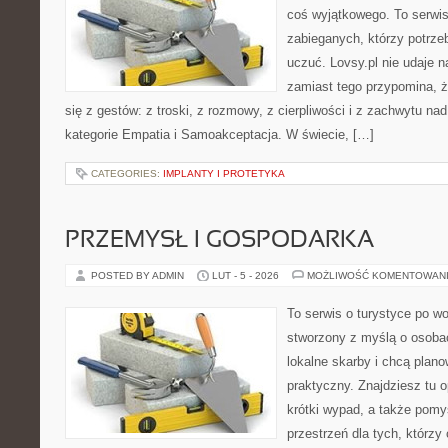
coś wyjątkowego. To serwis 
zabieganych, którzy potrzeb
uczuć. Lovsy.pl nie udaje 
zamiast tego przypomina, 
się z gestów: z troski, z rozmowy, z cierpliwości i z zachwytu na
kategorie Empatia i Samoakceptacja. W świecie, […]
CATEGORIES:
IMPLANTY I PROTETYKA
PRZEMYSŁ I GOSPODARKA
POSTED BY ADMIN
LUT - 5 - 2026
MOŻLIWOŚĆ KOMENTOWAN
To serwis o turystyce po w
stworzony z myślą o osobac
lokalne skarby i chcą plan
praktyczny. Znajdziesz tu o
krótki wypad, a także pomy
przestrzeń dla tych, którzy 