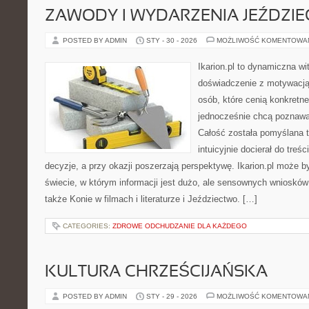
ZAWODY I WYDARZENIA JEŹDZIE
POSTED BY ADMIN
STY - 30 - 2026
MOŻLIWOŚĆ KOMENTOWA
Ikarion.pl to dynamiczna wi
doświadczenie z motywacją
osób, które cenią konkretne
jednocześnie chcą poznawać
Całość została pomyślana 
intuicyjnie docierał do treś
decyzje, a przy okazji poszerzają perspektywę. Ikarion.pl może
świecie, w którym informacji jest dużo, ale sensownych wniosków
także Konie w filmach i literaturze i Jeździectwo. […]
CATEGORIES:
ZDROWE ODCHUDZANIE DLA KAŻDEGO
KULTURA CHRZEŚCIJAŃSKA
POSTED BY ADMIN
STY - 29 - 2026
MOŻLIWOŚĆ KOMENTOWA