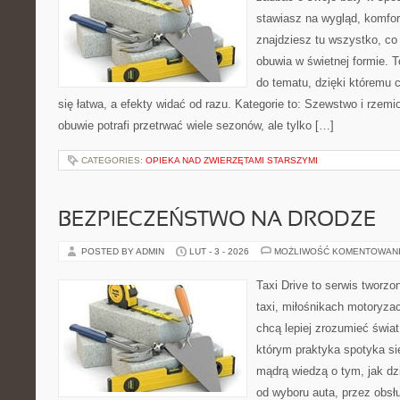
stawiasz na wygląd, komfort
znajdziesz tu wszystko, co
obuwia w świetnej formie. 
do tematu, dzięki któremu c
się łatwa, a efekty widać od razu. Kategorie to: Szewstwo i rzemi
obuwie potrafi przetrwać wiele sezonów, ale tylko […]
CATEGORIES:
OPIEKA NAD ZWIERZĘTAMI STARSZYMI
BEZPIECZEŃSTWO NA DRODZE
POSTED BY ADMIN
LUT - 3 - 2026
MOŻLIWOŚĆ KOMENTOWAN
Taxi Drive to serwis tworz
taxi, miłośnikach motoryzac
chcą lepiej zrozumieć świa
którym praktyka spotyka si
mądrą wiedzą o tym, jak d
od wyboru auta, przez obsłu