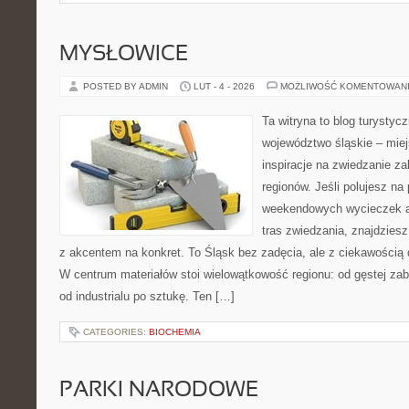
MYSŁOWICE
POSTED BY ADMIN
LUT - 4 - 2026
MOŻLIWOŚĆ KOMENTOWAN
Ta witryna to blog turysty
województwo śląskie – mie
inspiracje na zwiedzanie za
regionów. Jeśli polujesz na
weekendowych wycieczek a
tras zwiedzania, znajdziesz
z akcentem na konkret. To Śląsk bez zadęcia, ale z ciekawością dl
W centrum materiałów stoi wielowątkowość regionu: od gęstej zab
od industrialu po sztukę. Ten […]
CATEGORIES:
BIOCHEMIA
PARKI NARODOWE