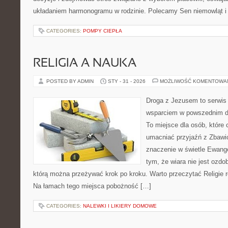
układaniem harmonogramu w rodzinie. Polecamy Sen niemowląt i dz
CATEGORIES:
POMPY CIEPŁA
RELIGIA A NAUKA
POSTED BY ADMIN
STY - 31 - 2026
MOŻLIWOŚĆ KOMENTOWA
Droga z Jezusem to serwis r
wsparciem w powszednim dn
To miejsce dla osób, które 
umacniać przyjaźń z Zbawi
znaczenie w świetle Ewangel
tym, że wiara nie jest ozdo
którą można przeżywać krok po kroku. Warto przeczytać Religie
Na łamach tego miejsca pobożność […]
CATEGORIES:
NALEWKI I LIKIERY DOMOWE