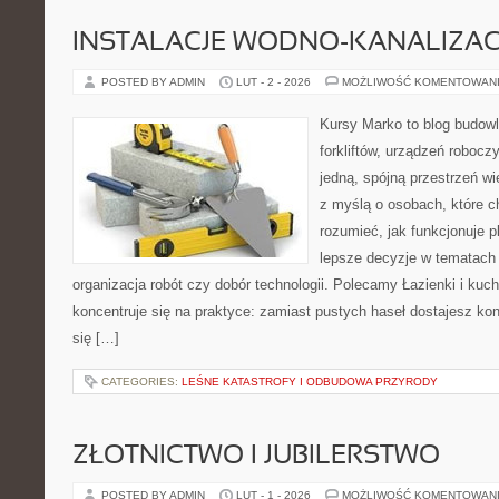
INSTALACJE WODNO-KANALIZAC
POSTED BY ADMIN
LUT - 2 - 2026
MOŻLIWOŚĆ KOMENTOWAN
Kursy Marko to blog budowl
forkliftów, urządzeń robocz
jedną, spójną przestrzeń w
z myślą o osobach, które ch
rozumieć, jak funkcjonuje 
lepsze decyzje w tematach 
organizacja robót czy dobór technologii. Polecamy Łazienki i kuch
koncentruje się na praktyce: zamiast pustych haseł dostajesz kon
się […]
CATEGORIES:
LEŚNE KATASTROFY I ODBUDOWA PRZYRODY
ZŁOTNICTWO I JUBILERSTWO
POSTED BY ADMIN
LUT - 1 - 2026
MOŻLIWOŚĆ KOMENTOWAN