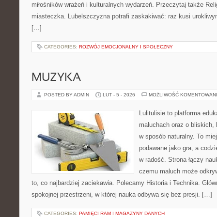
miłośników wrażeń i kulturalnych wydarzeń. Przeczytaj także Religi
miasteczka. Lubelszczyzna potrafi zaskakiwać: raz kusi urokliw
[…]
CATEGORIES:
ROZWÓJ EMOCJONALNY I SPOŁECZNY
MUZYKA
POSTED BY ADMIN
LUT - 5 - 2026
MOŻLIWOŚĆ KOMENTOWAN
Lulitulisie to platforma ed
maluchach oraz o bliskich
w sposób naturalny. To mie
podawane jako gra, a codzi
w radość. Strona łączy nau
czemu maluch może odkrywa
to, co najbardziej zaciekawia. Polecamy Historia i Technika. Głów
spokojnej przestrzeni, w której nauka odbywa się bez presji. […]
CATEGORIES:
PAMIĘCI RAM I MAGAZYNY DANYCH