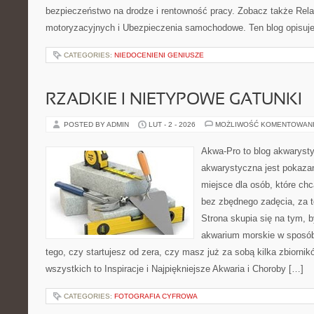
bezpieczeństwo na drodze i rentowność pracy. Zobacz także Rel
motoryzacyjnych i Ubezpieczenia samochodowe. Ten blog opisuje 
CATEGORIES:
NIEDOCENIENI GENIUSZE
RZADKIE I NIETYPOWE GATUNKI
POSTED BY ADMIN
LUT - 2 - 2026
MOŻLIWOŚĆ KOMENTOWAN
Akwa-Pro to blog akwaryst
akwarystyczna jest pokazan
miejsce dla osób, które ch
bez zbędnego zadęcia, za t
Strona skupia się na tym, 
akwarium morskie w sposób
tego, czy startujesz od zera, czy masz już za sobą kilka zbiornik
wszystkich to Inspiracje i Najpiękniejsze Akwaria i Choroby […]
CATEGORIES:
FOTOGRAFIA CYFROWA