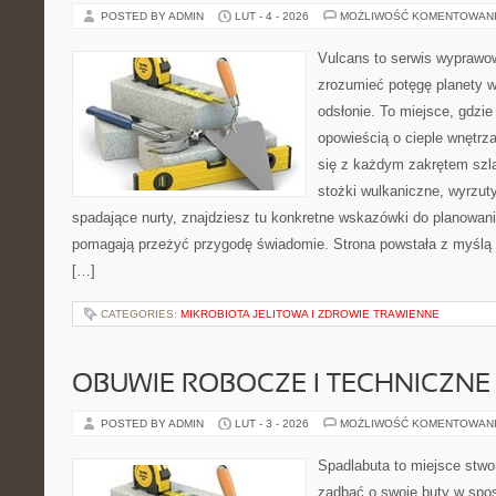
POSTED BY ADMIN
LUT - 4 - 2026
MOŻLIWOŚĆ KOMENTOWAN
Vulcans to serwis wyprawow
zrozumieć potęgę planety w 
odsłonie. To miejsce, gdzie
opowieścią o cieple wnętrza
się z każdym zakrętem szla
stożki wulkaniczne, wyrzut
spadające nurty, znajdziesz tu konkretne wskazówki do planowania
pomagają przeżyć przygodę świadomie. Strona powstała z myślą o
[…]
CATEGORIES:
MIKROBIOTA JELITOWA I ZDROWIE TRAWIENNE
OBUWIE ROBOCZE I TECHNICZNE
POSTED BY ADMIN
LUT - 3 - 2026
MOŻLIWOŚĆ KOMENTOWAN
Spadlabuta to miejsce stwo
zadbać o swoje buty w spos