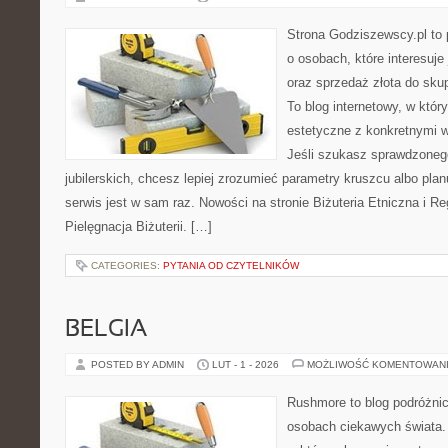
Strona Godziszewscy.pl to 
o osobach, które interesuje 
oraz sprzedaż złota do sku
To blog internetowy, w któ
estetyczne z konkretnymi
Jeśli szukasz sprawdzone
jubilerskich, chcesz lepiej zrozumieć parametry kruszcu albo planu
serwis jest w sam raz. Nowości na stronie Biżuteria Etniczna i Re
Pielęgnacja Biżuterii. […]
CATEGORIES:
PYTANIA OD CZYTELNIKÓW
BELGIA
POSTED BY ADMIN
LUT - 1 - 2026
MOŻLIWOŚĆ KOMENTOWAN
Rushmore to blog podróżnic
osobach ciekawych świata. 