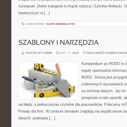
rozwiązań. Dobre kategorie to Kącik rodzica i Szkolne lifehacki. I
towarzyszyć w […]
CATEGORIES:
SZAFA MINIMALISTKI
SZABLONY I NARZĘDZIA
POSTED BY ADMIN
LUT - 7 - 2026
MOŻLIWOŚĆ KOMENTOWAN
Kompendium po RODO to mi
reguły operowania informac
RODO. Strona jest przygot
codziennych wyzwaniach w f
za ochronę danych. Jej cel 
przepisów w taki sposób, a
na błędy, a jednocześnie czytelne dla pracowników. Polecamy IoT i
Porady dla firm. W centrum tematyki znajdują się współczesne st
danych: podstawa […]