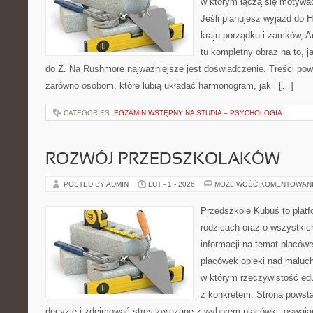
w którym łączą się motywa
Jeśli planujesz wyjazd do Hi
kraju porządku i zamków, Au
tu kompletny obraz na to, 
do Z. Na Rushmore najważniejsze jest doświadczenie. Treści pow
zarówno osobom, które lubią układać harmonogram, jak i […]
CATEGORIES:
EGZAMIN WSTĘPNY NA STUDIA – PSYCHOLOGIA
ROZWÓJ PRZEDSZKOLAKÓW
POSTED BY ADMIN
LUT - 1 - 2026
MOŻLIWOŚĆ KOMENTOWAN
Przedszkole Kubuś to plat
rodzicach oraz o wszystkich
informacji na temat placów
placówek opieki nad maluch
w którym rzeczywistość edu
z konkretem. Strona powsta
decyzje i zdejmować stres związane z wyborem placówki, oswajan