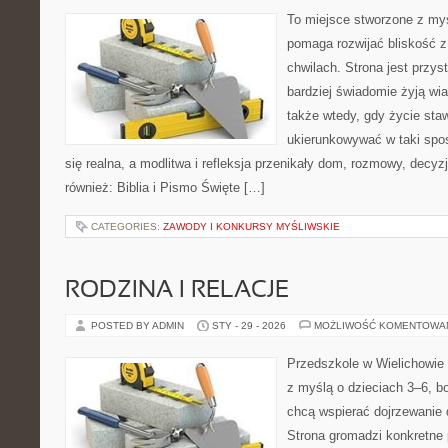
To miejsce stworzone z myś
pomaga rozwijać bliskość 
chwilach. Strona jest przys
bardziej świadomie żyją wiar
także wtedy, gdy życie stawi
ukierunkowywać w taki spo
się realna, a modlitwa i refleksja przenikały dom, rozmowy, decyzj
również: Biblia i Pismo Święte […]
CATEGORIES:
ZAWODY I KONKURSY MYŚLIWSKIE
RODZINA I RELACJE
POSTED BY ADMIN
STY - 29 - 2026
MOŻLIWOŚĆ KOMENTOWA
Przedszkole w Wielichowie 
z myślą o dzieciach 3–6, bo
chcą wspierać dojrzewanie 
Strona gromadzi konkretne