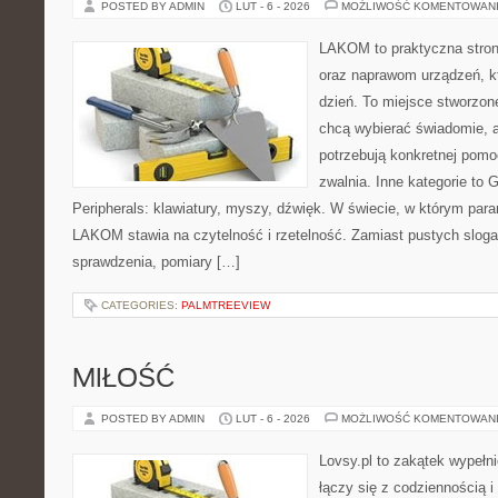
POSTED BY ADMIN
LUT - 6 - 2026
MOŻLIWOŚĆ KOMENTOWAN
LAKOM to praktyczna stron
oraz naprawom urządzeń, k
dzień. To miejsce stworzon
chcą wybierać świadomie, a
potrzebują konkretnej pom
zwalnia. Inne kategorie to 
Peripherals: klawiatury, myszy, dźwięk. W świecie, w którym para
LAKOM stawia na czytelność i rzetelność. Zamiast pustych sloga
sprawdzenia, pomiary […]
CATEGORIES:
PALMTREEVIEW
MIŁOŚĆ
POSTED BY ADMIN
LUT - 6 - 2026
MOŻLIWOŚĆ KOMENTOWAN
Lovsy.pl to zakątek wypełn
łączy się z codziennością i