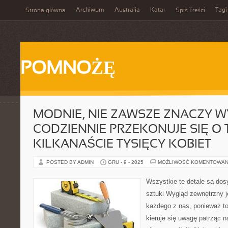
Archiwum
Australia
Katar
Tagi
Strona główna
Spis Treści
POMNOŻĘ
MODNIE, NIE ZAWSZE ZNACZY W
CODZIENNIE PRZEKONUJE SIĘ O
KILKANAŚCIE TYSIĘCY KOBIET
POSTED BY ADMIN
GRU - 9 - 2025
MOŻLIWOŚĆ KOMENTOWAN
Wszystkie te detale są dos
sztuki Wygląd zewnętrzny j
każdego z nas, ponieważ to
kieruje się uwagę patrząc n