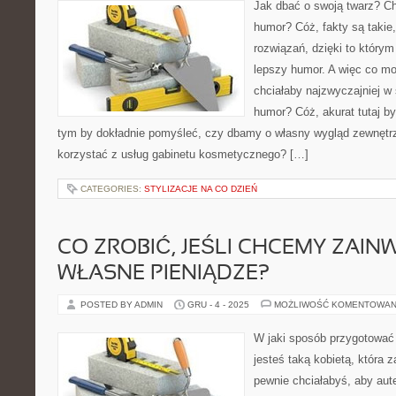
Jak dbać o swoją twarz? Ch
humor? Cóż, fakty są takie,
rozwiązań, dzięki to którym
lepszy humor. A więc co moż
chciałaby najzwyczajniej w 
humor? Cóż, akurat tutaj b
tym by dokładnie pomyśleć, czy dbamy o własny wygląd zewnętr
korzystać z usług gabinetu kosmetycznego? […]
CATEGORIES:
STYLIZACJE NA CO DZIEŃ
CO ZROBIĆ, JEŚLI CHCEMY ZAI
WŁASNE PIENIĄDZE?
POSTED BY ADMIN
GRU - 4 - 2025
MOŻLIWOŚĆ KOMENTOWAN
W jaki sposób przygotować s
jesteś taką kobietą, która 
pewnie chciałabyś, aby aut