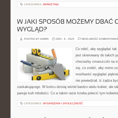
CATEGORIES:
MARKETING
W JAKI SPOSÓB MOŻEMY DBAĆ 
WYGLĄD?
POSTED BY ADMIN
GRU - 8 - 2025
MOŻLIWOŚĆ KOMENTOWAN
Co robić, aby wyglądać tak
jest skierowany do takich 
chociażby zmarszczki na i
się, co zrobić, aby mimo sz
możliwość wyglądać pięknie
nie powiedział, iż żądza by
zaskakującego. W końcu dzisiaj wśród bardzo wielu kobiet, ale t
panuje kult młodości. Co w takim razie trzeba polecić tym kobiet
CATEGORIES:
WYDARZENIA I SPOŁECZNOŚĆ