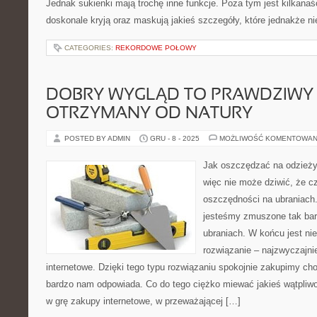
Jednak sukienki mają trochę inne funkcje. Poza tym jest kilkanaśc
doskonale kryją oraz maskują jakieś szczegóły, które jednakże ni
CATEGORIES:
REKORDOWE POŁOWY
DOBRY WYGLĄD TO PRAWDZIWY
OTRZYMANY OD NATURY
POSTED BY ADMIN
GRU - 8 - 2025
MOŻLIWOŚĆ KOMENTOWAN
Jak oszczędzać na odzieży
więc nie może dziwić, że c
oszczędności na ubraniach
jesteśmy zmuszone tak ba
ubraniach. W końcu jest ni
rozwiązanie – najzwyczajni
internetowe. Dzięki tego typu rozwiązaniu spokojnie zakupimy cho
bardzo nam odpowiada. Co do tego ciężko miewać jakieś wątpliwo
w grę zakupy internetowe, w przeważającej […]