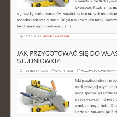
silveretto.pl/pl/c/Kolczyki
luksusowe. Każdy z nas ma 
się oraz łączenia akcesoriów, zaświadcza to o różnych charaktera
upodobaniach oraz gustach. Dzięki temu świat jest różny i kolor
takich markowych osobowości. […]
CATEGORIES:
METODY NAUCZANIA
JAK PRZYGOTOWAĆ SIĘ DO WŁA
STUDNIÓWKI?
POSTED BY ADMIN
GRU - 8 - 2025
MOŻLIWOŚĆ KOMENTOWAN
Nikt prawdopodobnie nie by
opinii mówiącej o tym, że p
mogą spełniać przeróżne f
przede wszystkim chronić c
wzrokiem innych ludzi. Ciuc
ludzie nie zauważali jakiś n