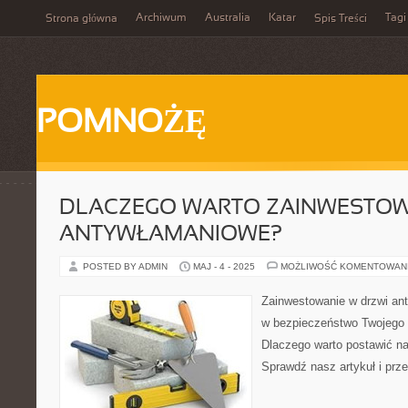
Archiwum
Australia
Katar
Tagi
Strona główna
Spis Treści
POMNOŻĘ
DLACZEGO WARTO ZAINWESTOW
ANTYWŁAMANIOWE?
POSTED BY ADMIN
MAJ - 4 - 2025
MOŻLIWOŚĆ KOMENTOWAN
Zainwestowanie w drzwi an
w bezpieczeństwo Twojego 
Dlaczego warto postawić na
Sprawdź nasz artykuł i prz