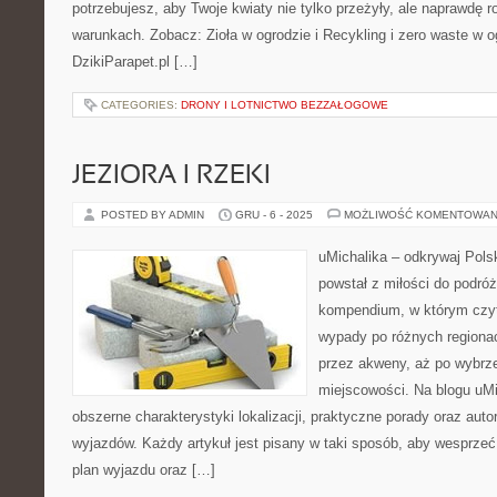
potrzebujesz, aby Twoje kwiaty nie tylko przeżyły, ale naprawdę
warunkach. Zobacz: Zioła w ogrodzie i Recykling i zero waste w o
DzikiParapet.pl […]
CATEGORIES:
DRONY I LOTNICTWO BEZZAŁOGOWE
JEZIORA I RZEKI
POSTED BY ADMIN
GRU - 6 - 2025
MOŻLIWOŚĆ KOMENTOWAN
uMichalika – odkrywaj Polsk
powstał z miłości do podró
kompendium, w którym czyt
wypady po różnych regionac
przez akweny, aż po wybrze
miejscowości. Na blogu uMi
obszerne charakterystyki lokalizacji, praktyczne porady oraz auto
wyjazdów. Każdy artykuł jest pisany w taki sposób, aby wesprzeć 
plan wyjazdu oraz […]