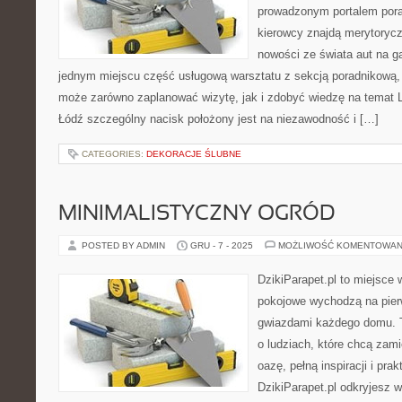
prowadzonym portalem por
kierowcy znajdą merytorycz
nowości ze świata aut na ga
jednym miejscu część usługową warsztatu z sekcją poradnikową,
może zarówno zaplanować wizytę, jak i zdobyć wiedzę na temat 
Łódź szczególny nacisk położony jest na niezawodność i […]
CATEGORIES:
DEKORACJE ŚLUBNE
MINIMALISTYCZNY OGRÓD
POSTED BY ADMIN
GRU - 7 - 2025
MOŻLIWOŚĆ KOMENTOWAN
DzikiParapet.pl to miejsce 
pokojowe wychodzą na pierw
gwiazdami każdego domu. T
o ludziach, które chcą zami
oazę, pełną inspiracji i pr
DzikiParapet.pl odkryjesz 