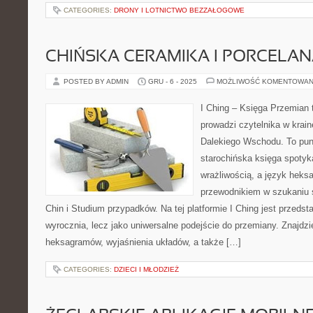
CATEGORIES:
DRONY I LOTNICTWO BEZZAŁOGOWE
CHIŃSKA CERAMIKA I PORCELA
POSTED BY ADMIN
GRU - 6 - 2025
MOŻLIWOŚĆ KOMENTOWAN
I Ching – Księga Przemian t
prowadzi czytelnika w krai
Dalekiego Wschodu. To punk
starochińska księga spotyk
wrażliwością, a język heks
przewodnikiem w szukaniu 
Chin i Studium przypadków. Na tej platformie I Ching jest przedst
wyrocznia, lecz jako uniwersalne podejście do przemiany. Znajdz
heksagramów, wyjaśnienia układów, a także […]
CATEGORIES:
DZIECI I MŁODZIEŻ