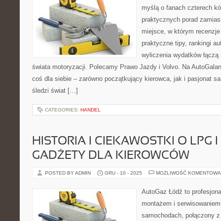
myślą o fanach czterech kó
praktycznych porad zamiast
miejsce, w którym recenzje 
praktyczne tipy, rankingi a
wyliczenia wydatków łączą
świata motoryzacji. Polecamy Prawo Jazdy i Volvo. Na AutoGalan
coś dla siebie – zarówno początkujący kierowca, jak i pasjonat s
śledzi świat […]
CATEGORIES:
HANDEL
HISTORIA I CIEKAWOSTKI O LPG I
GADŻETY DLA KIEROWCÓW
POSTED BY ADMIN
GRU - 10 - 2025
MOŻLIWOŚĆ KOMENTOWA
AutoGaz Łódź to profesjona
montażem i serwisowaniem 
samochodach, połączony z