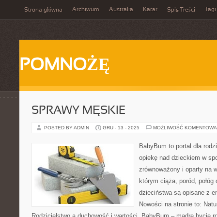
Archiwum
Australia
Katar
Tagi
Strona główna
Spis Treści
POMNOŻĘ
SPRAWY MĘSKIE
POSTED BY ADMIN
GRU - 13 - 2025
MOŻLIWOŚĆ KOMENTOWA
BabyBum to portal dla rodz
opiekę nad dzieckiem w spo
zrównoważony i oparty na w
którym ciąża, poród, połóg 
dzieciństwa są opisane z em
Nowości na stronie to: Natu
Rodzicielstwo a duchowość i wartości. BabyBum – mądre bycie r