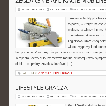
ŻEGLARSKIE APLIKACJE MOBILN
POSTED BY ADMIN
GRU - 5 - 2025
MOŻLIWOŚĆ KOMENTOWAN
Tempesta-Jachty.pl – Rejsy
to portal, w którym miłość 
praktyczną wiedzą i pomysł
internetowa, stworzona z m
żeglarstwa, które chcą od
własne wyprawy i jednocześ
kompetencje. Polecamy: Żeglowanie z czworonogiem i Wynajem i
Tempesta-Jachty.pl to internetowa marina, w której każdy sympat
siebie – od praktycznych wskazówek […]
CATEGORIES:
ARTYKUŁY SPONSOROWANE
LIFESTYLE GRACZA
POSTED BY ADMIN
GRU - 5 - 2025
MOŻLIWOŚĆ KOMENTOWAN
Portal GryPoradnik.pl to w