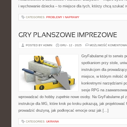
i wychowanie dziecka – to miejsce dla tych, którzy chcą szukać 
CATEGORIES:
PROBLEMY I NAPRAWY
GRY PLANSZOWE IMPREZOWE
POSTED BY ADMIN
GRU - 12 - 2025
MOŻLIWOŚĆ KOMENTOWA
GryFabularne.pl to serwis 
spotkaniom przy stole, uni
instrukcjom dla prowadzący
miejsce, w którym miłość do
konkretnymi narzędziami p
sesje RPG na zaawansowan
wprowadzać do hobby zupełnie nowe osoby. Na GryFabularne.pl 
instrukcje dla MG, które krok po kroku pokazują, jak projektować f
prowadzić drużyną, jak podkręcać emocje oraz jak […]
CATEGORIES:
UKRAINA