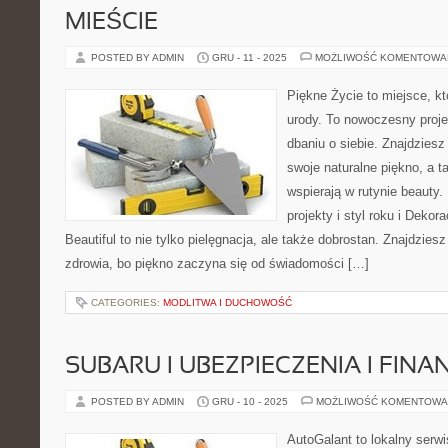
MIEŚCIE
POSTED BY ADMIN
GRU - 11 - 2025
MOŻLIWOŚĆ KOMENTOWA
Piękne Życie to miejsce, któ
urody. To nowoczesny projek
dbaniu o siebie. Znajdziesz 
swoje naturalne piękno, a t
wspierają w rutynie beaut
projekty i styl roku i Dekor
Beautiful to nie tylko pielęgnacja, ale także dobrostan. Znajdziesz
zdrowia, bo piękno zaczyna się od świadomości […]
CATEGORIES:
MODLITWA I DUCHOWOŚĆ
SUBARU I UBEZPIECZENIA I FIN
POSTED BY ADMIN
GRU - 10 - 2025
MOŻLIWOŚĆ KOMENTOWA
AutoGalant to lokalny serw