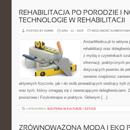
REHABILITACJA PO PORODZIE I
TECHNOLOGIE W REHABILITACJI
POSTED BY ADMIN
GRU - 12 - 2025
MOŻLIWOŚĆ KOMENTOWA
ArstanMedica.pl to witryn
rehabilitacji oraz dolegliw
z myślą o czytelnikach szu
informacji, praktycznych por
dotyczących powrotu do pe
serwisie znajdziesz zarówn
aktywnych fizycznie, jak i do osób prowadzących siedzący tryb ż
oraz tych, którzy zmagają się z nawracającymi dolegliwościami. Z
pourazowa i Fizykoterapia w praktyce. Głównym […]
CATEGORIES:
BIŻUTERIA W KULTURZE I SZTUCE
ZRÓWNOWAŻONA MODA I EKO 