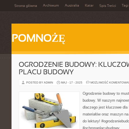
Archiwum
Australia
Katar
Tagi
Strona główna
Spis Treści
POMNOŻĘ
OGRODZENIE BUDOWY: KLUCZ
PLACU BUDOWY
POSTED BY ADMIN
MAJ - 17 - 2025
MOŻLIWOŚĆ KOMENTOWA
Ogrodzenie budowy to must
budowy. W naszym najnowsz
dlaczego jest kluczowe dla
materiałów oraz maszyn na
do lektury! #ogrodzeniebu
#ochronaplacubudowy