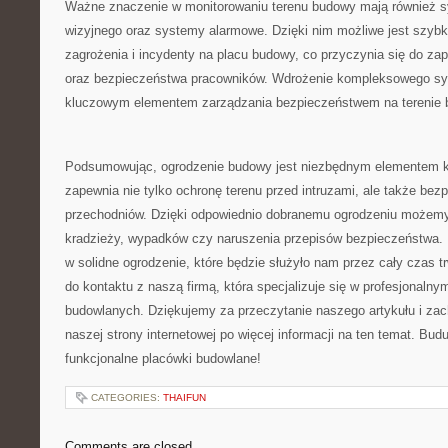
Ważne znaczenie w monitorowaniu terenu budowy mają również s
wizyjnego oraz‍ systemy alarmowe. Dzięki nim możliwe jest szybk
zagrożenia i incydenty na ⁢placu budowy, co przyczynia się‌ do z
oraz bezpieczeństwa pracowników. Wdrożenie kompleksowego sys
kluczowym elementem zarządzania bezpieczeństwem na terenie 
Podsumowując, ogrodzenie budowy jest niezbędnym elementem ⁢k
zapewnia nie‌ tylko ochronę terenu przed intruzami, ⁣ale także bez
przechodniów. Dzięki ​odpowiednio dobranemu ogrodzeniu możemy
kradzieży, wypadków czy naruszenia‌ przepisów bezpieczeństwa.
w solidne ogrodzenie, które będzie służyło⁣ nam przez cały czas 
do kontaktu z naszą firmą,​ która specjalizuje się⁤ w profesjonaln
budowlanych. ⁣Dziękujemy ‌za przeczytanie naszego artykułu i z
naszej strony internetowej ⁢po więcej informacji na ten temat. Bu
funkcjonalne placówki budowlane!
CATEGORIES:
THAIFUN
Comments are closed.