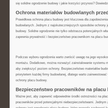
się solidne ogrodzenie budowy ⁢i jakie korzyści przynosi? Dowiedz
Ochrona materiałów budowlanych przed
Prawidłowa ochrona​ placu budowy jest‍ kluczowa dla zapobieżenia
budowlanych. Jednym z ⁣najskuteczniejszych⁢ sposobów ochrony j
budowy. Solidne ogrodzenie ​nie⁤ tylko odstrasza​ potencjalnych wł
zapewnia prywatność i⁣ bezpieczeństwo pracownikom na placu⁤ bu
Podczas wyboru ogrodzenia warto zwrócić uwagę‌ na jego wysoko
montażu. Dodatkowo, można ​rozważyć zainstalowanie systemu mo
aby zwiększyć poziom​ ochrony. Bezpieczeństwo materiałów bud
⁢priorytetem każdej firmy budowlanej, ⁤dlatego warto zainwestować
ochrony placu budowy.
Bezpieczeństwo pracowników⁤ na placu
Ważne jest, aby zapewnić odpowiednie środki ostrożności na ​pla
pracowników przed potencjalnymi niebezpieczeństwami. Jednym⁢ 
ochrony ⁣jest ogrodzenie placu⁤ budowy, które pozwala zachować k