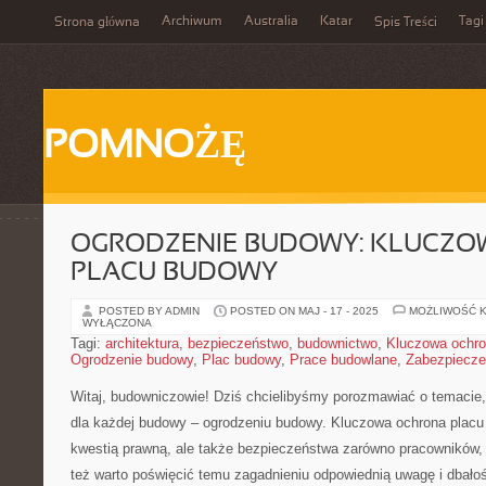
Archiwum
Australia
Katar
Tagi
Strona główna
Spis Treści
POMNOŻĘ
OGRODZENIE BUDOWY: KLUCZ
PLACU BUDOWY
POSTED BY ADMIN
POSTED ON MAJ - 17 - 2025
MOŻLIWOŚĆ 
WYŁĄCZONA
Tagi:
architektura
,
bezpieczeństwo
,
budownictwo
,
Kluczowa ochr
Ogrodzenie budowy
,
Plac budowy
,
Prace budowlane
,
Zabezpiecze
Witaj, budowniczowie! ‍Dziś chcielibyśmy porozmawiać o temacie, 
dla każdej budowy – ogrodzeniu ⁣budowy. Kluczowa ‍ochrona placu 
kwestią prawną, ale także‍ bezpieczeństwa ⁣zarówno pracowników, j
też ⁤warto‌ poświęcić temu zagadnieniu odpowiednią uwagę‌ i dba