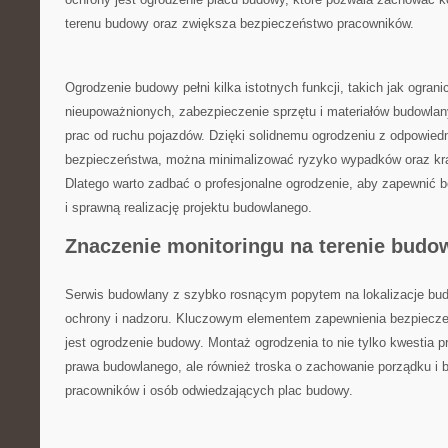
terenu⁤ budowy oraz zwiększa bezpieczeństwo pracowników.
Ogrodzenie budowy⁢ pełni kilka istotnych funkcji, takich⁣ jak ‌ogran
nieupoważnionych, ‌zabezpieczenie sprzętu⁣ i materiałów budowlany
prac od ruchu pojazdów. Dzięki solidnemu ogrodzeniu ​z odpowie
bezpieczeństwa, można minimalizować ryzyko wypadków oraz⁣ kr
Dlatego⁤ warto zadbać o profesjonalne ogrodzenie, aby ​zapewnić​
i sprawną realizację⁢ projektu budowlanego.
Znaczenie monitoringu na terenie ​budo
Serwis​ budowlany ⁤z szybko rosnącym popytem na ‌lokalizacje b
ochrony i nadzoru. Kluczowym⁣ elementem‌ zapewnienia bezpiecz
⁣jest ogrodzenie budowy. ‍Montaż‌ ogrodzenia to nie tylko ⁤kwestia 
prawa budowlanego, ale również⁢ troska o ​zachowanie ​porządku⁣ i⁣
pracowników i osób odwiedzających ⁤plac budowy.