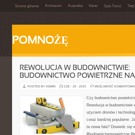
Archiwum
Australia
Katar
Tagi
Strona główna
Spis Treści
POMNOŻĘ
REWOLUCJA W BUDOWNICTWIE:
BUDOWNICTWO POWIETRZNE NA 
POSTED BY ADMIN
CZE - 20 - 2025
MOŻLIWOŚĆ KOMENTOWA
Czy budownictwo powietrzn
Rewolucja w budownictwie w
użyciem dronów i technologi
coraz bardziej popularne. J
ta nowa fala? Dowiedz się w
#budownictwopowietrzne #