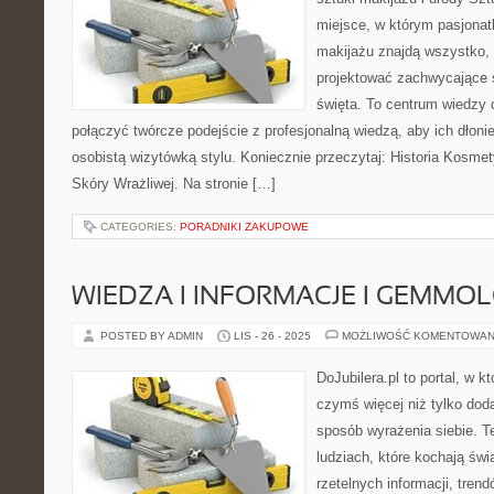
miejsce, w którym pasjonatk
makijażu znajdą wszystko, 
projektować zachwycające st
święta. To centrum wiedzy 
połączyć twórcze podejście z profesjonalną wiedzą, aby ich dłoni
osobistą wizytówką stylu. Koniecznie przeczytaj: Historia Kosme
Skóry Wrażliwej. Na stronie […]
CATEGORIES:
PORADNIKI ZAKUPOWE
WIEDZA I INFORMACJE I GEMMO
POSTED BY ADMIN
LIS - 26 - 2025
MOŻLIWOŚĆ KOMENTOWAN
DoJubilera.pl to portal, w k
czymś więcej niż tylko dod
sposób wyrażenia siebie. T
ludziach, które kochają świa
rzetelnych informacji, tren