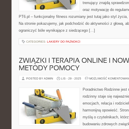
trenujący znajdą sprawdzon
oraz motywację do regularn
PT6.pl – funkcjonalny fitness rozumiany jest tutaj jako styl życia,
Na stronie pokazujemy, jak podchodzić do aktywności z głową, a
ograniczyć bóle wynikające z siedzącego […]
CATEGORIES:
LAKIERY DO PAZNOKCI
ZWIĄZKI I TERAPIA ONLINE I N
METODY POMOCY
POSTED BY ADMIN
LIS - 29 - 2025
MOŻLIWOŚĆ KOMENTOWAN
Poradnictwo Rodzinne jest
rodzinny staje się najważn
emocjach, relacja i rodzicie
harmonijną opowieść. Stron
myślą o czytelnikach, któr
budowaniu zdrowych związ