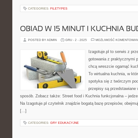
CATEGORIES:
FILETYPES
OBIAD W 15 MINUT I KUCHNIA 
POSTED BY ADMIN
GRU - 2 - 2025
MOŻLIWOŚĆ KOMENTOWAN
Izagotuje.pl to serwis z prz
gotowania z praktycznymi p
chcą wreszcie ogarnąć kuc
To wirtualna kuchnia, w kt
spotyka się z twórczym pod
przepisy są przedstawiane 
sposób. Zobacz także: Street food i Kuchnia funkcjonalna – jedzen
Na Izagotuje.pl czytelnik znajdzie bogatą bazę przepisów, obejmu
[…]
CATEGORIES:
GRY EDUKACYJNE