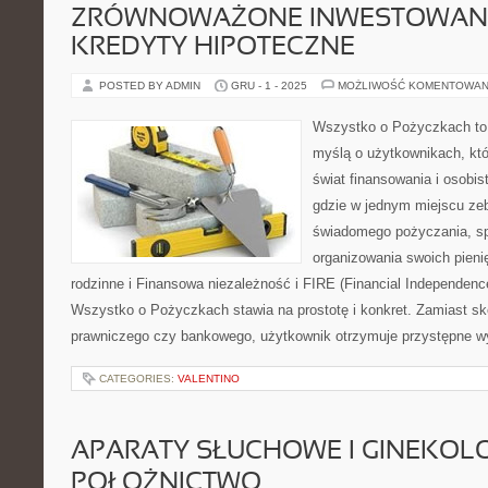
ZRÓWNOWAŻONE INWESTOWANIE 
KREDYTY HIPOTECZNE
POSTED BY ADMIN
GRU - 1 - 2025
MOŻLIWOŚĆ KOMENTOWAN
Wszystko o Pożyczkach to p
myślą o użytkownikach, któ
świat finansowania i osobis
gdzie w jednym miejscu zeb
świadomego pożyczania, spł
organizowania swoich pien
rodzinne i Finansowa niezależność i FIRE (Financial Independence,
Wszystko o Pożyczkach stawia na prostotę i konkret. Zamiast s
prawniczego czy bankowego, użytkownik otrzymuje przystępne wy
CATEGORIES:
VALENTINO
APARATY SŁUCHOWE I GINEKOLO
POŁOŻNICTWO