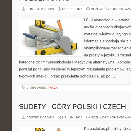
POSTED BY ADMIN
GRU - 1 - 2025
MOŻLIWOŚĆ KOMENTOWAN
LCL-Laryngolog.pl – strona
myślą o osobach dbających 
rzetelnej wiedzy o laryngolo
informacja spotykają się 
skomplikowane zagadnieni
na prostym języku, zrozum
kategorie to: Immunoonkologia i Medycyna alternatywna i komple
powstał po to, aby wspierać w lepszym rozumieniu problemów lar
typowych infekcji, przez przewlekłe schorzenia, aż po […]
CATEGORIES:
PRACA
SUDETY – GÓRY POLSKI I CZECH
POSTED BY ADMIN
LIS - 29 - 2025
MOŻLIWOŚĆ KOMENTOWAN
KarpackiLas.pl – Góry, Szl