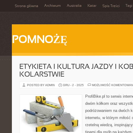
Archiwum
Australia
Katar
Tagi
Strona główna
Spis Treści
POMNOŻĘ
ETYKIETA I KULTURA JAZDY I KO
KOLARSTWIE
POSTED BY ADMIN
GRU - 2 - 2025
MOŻLIWOŚĆ KOMENTOWAN
ProfiBike.pl to serwis inte
dwóm kółkom oraz wszystki
podróżowaniem na dwóch k
internetu, w którym miłość 
rzetelną wiedzą, inspirujący
tipami dla osób na każdym