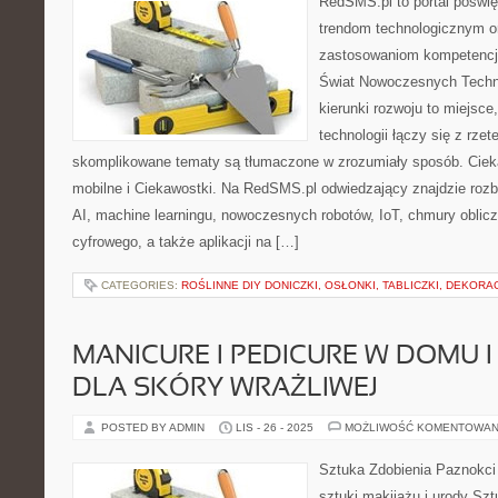
RedSMS.pl to portal poświ
trendom technologicznym o
zastosowaniom kompetencj
Świat Nowoczesnych Technol
kierunki rozwoju to miejsce
technologii łączy się z rzet
skomplikowane tematy są tłumaczone w zrozumiały sposób. Cieka
mobilne i Ciekawostki. Na RedSMS.pl odwiedzający znajdzie roz
AI, machine learningu, nowoczesnych robotów, IoT, chmury oblic
cyfrowego, a także aplikacji na […]
CATEGORIES:
ROŚLINNE DIY DONICZKI, OSŁONKI, TABLICZKI, DEKORA
MANICURE I PEDICURE W DOMU 
DLA SKÓRY WRAŻLIWEJ
POSTED BY ADMIN
LIS - 26 - 2025
MOŻLIWOŚĆ KOMENTOWAN
Sztuka Zdobienia Paznokci 
sztuki makijażu i urody Szt