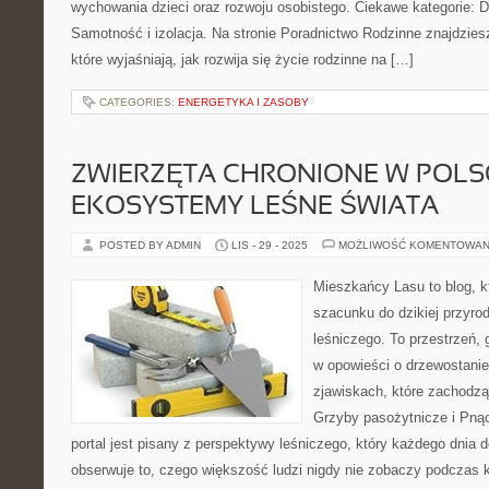
wychowania dzieci oraz rozwoju osobistego. Ciekawe kategorie: D
Samotność i izolacja. Na stronie Poradnictwo Rodzinne znajdzies
które wyjaśniają, jak rozwija się życie rodzinne na […]
CATEGORIES:
ENERGETYKA I ZASOBY
ZWIERZĘTA CHRONIONE W POLSC
EKOSYSTEMY LEŚNE ŚWIATA
POSTED BY ADMIN
LIS - 29 - 2025
MOŻLIWOŚĆ KOMENTOWAN
Mieszkańcy Lasu to blog, k
szacunku do dzikiej przyrod
leśniczego. To przestrzeń,
w opowieści o drzewostanie
zjawiskach, które zachodz
Grzyby pasożytnicze i Pnąc
portal jest pisany z perspektywy leśniczego, który każdego dnia 
obserwuje to, czego większość ludzi nigdy nie zobaczy podczas k