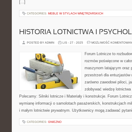
[…]
CATEGORIES:
MEBLE W STYLACH WNĘTRZARSKICH
HISTORIA LOTNICTWA I PSYCHO
POSTED BY ADMIN
LIS - 27 - 2025
MOŻLIWOŚĆ KOMENTOWAN
Forum Lotnicze to rozbudo
rozmów poświęcone w całości
maszynom latającym oraz p
przestrzeń dla entuzjastów 
zarówno zawodowi piloci, ja
zdobywać wiedzę lotnictwa 
Polecamy: Silniki lotnicze i Materiały i konstrukcje. Forum Lotni
wymianę informacji o samolotach pasażerskich, konstrukcjach mili
i małym lotnictwie prywatnym. Użytkownicy mogą zadawać pytania
CATEGORIES:
GNIEZNO