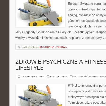
Europy i Świata to portal, k
górskich i trekkingu. To pla
znajdą inspiracje do odkry
górskich, europejskich łań
rejonów górskich na całym 
Mity i Legendy Górskie Świata i Góry dla Początkujących. Karpack
wiedzy o wysokich i niskich pasmach, napisane z perspektywy z
CATEGORIES:
FOTOGRAFIA CYFROWA
ZDROWIE PSYCHICZNE A FITNESS 
LIFESTYLE
POSTED BY ADMIN
LIS - 29 - 2025
MOŻLIWOŚĆ KOMENTOWAN
PT6.pl to innowacyjny portal
poświęcony jest ćwiczenio
efektywnym treningom dla 
To miejsce, gdzie początk