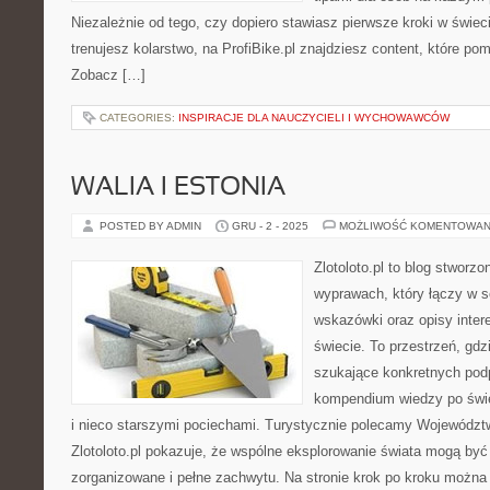
Niezależnie od tego, czy dopiero stawiasz pierwsze kroki w świeci
trenujesz kolarstwo, na ProfiBike.pl znajdziesz content, które po
Zobacz […]
CATEGORIES:
INSPIRACJE DLA NAUCZYCIELI I WYCHOWAWCÓW
WALIA I ESTONIA
POSTED BY ADMIN
GRU - 2 - 2025
MOŻLIWOŚĆ KOMENTOWAN
Zlotoloto.pl to blog stworz
wyprawach, który łączy w s
wskazówki oraz opisy inter
świecie. To przestrzeń, gd
szukające konkretnych pod
kompendium wiedzy po świe
i nieco starszymi pociechami. Turystycznie polecamy Województ
Zlotoloto.pl pokazuje, że wspólne eksplorowanie świata mogą być
zorganizowane i pełne zachwytu. Na stronie krok po kroku można