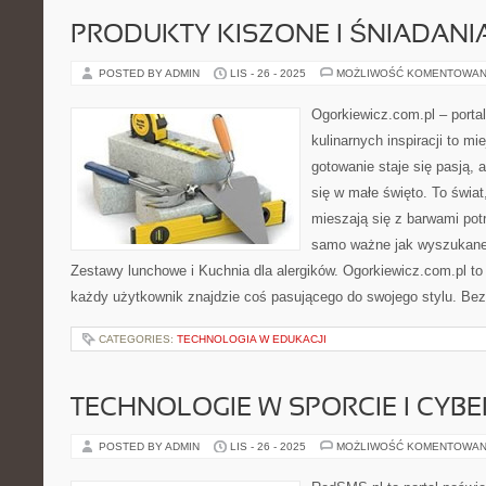
PRODUKTY KISZONE I ŚNIADANI
POSTED BY ADMIN
LIS - 26 - 2025
MOŻLIWOŚĆ KOMENTOWAN
Ogorkiewicz.com.pl – porta
kulinarnych inspiracji to mi
gotowanie staje się pasją, 
się w małe święto. To świa
mieszają się z barwami potr
samo ważne jak wyszukane
Zestawy lunchowe i Kuchnia dla alergików. Ogorkiewicz.com.pl to i
każdy użytkownik znajdzie coś pasującego do swojego stylu. Be
CATEGORIES:
TECHNOLOGIA W EDUKACJI
TECHNOLOGIE W SPORCIE I CYB
POSTED BY ADMIN
LIS - 26 - 2025
MOŻLIWOŚĆ KOMENTOWAN