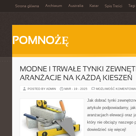
Archiwum
Australia
Katar
Tagi
Strona główna
Spis Treści
POMNOŻĘ
MODNE I TRWAŁE TYNKI ZEWNĘT
ARANŻACJE NA KAŻDĄ KIESZEŃ
POSTED BY ADMIN
MAR - 19 - 2025
MOŻLIWOŚĆ KOMENTOWA
Jak dobrać tynki zewnętrzn
artykule podpowiadamy, jak
aranżacjach elewacji oraz ja
który nie obciąży naszego po
dowiedzieć się więcej!