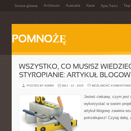
Archiwum
Australia
Katar
Tagi
Strona główna
Spis Treści
POMNOŻĘ
WSZYSTKO, CO MUSISZ WIEDZIE
STYROPIANIE: ARTYKUŁ BLOGOW
POSTED BY ADMIN
MAJ - 13 - 2025
MOŻLIWOŚĆ KOMENTOWA
Jesteś ciekawy, czym jest 
wykorzystać w swoim proj
artykuł blogowy zawiera wsz
potrzebujesz! Czytaj dalej,