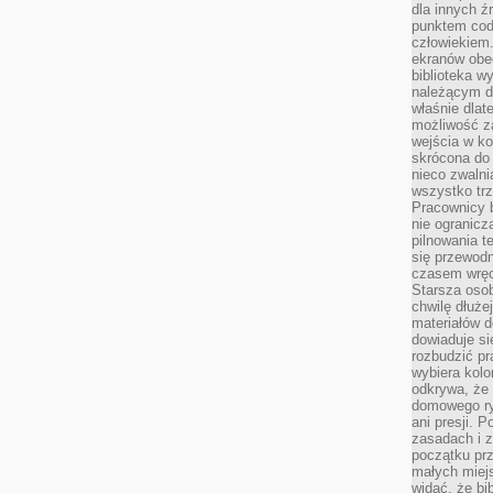
dla innych ź
punktem cod
człowiekiem.
ekranów obe
biblioteka 
należącym do
właśnie dlat
możliwość za
wejścia w ko
skrócona do 
nieco zwalni
wszystko tr
Pracownicy b
nie ogranicz
pilnowania t
się przewodn
czasem wręc
Starsza osob
chwilę dłuże
materiałów d
dowiaduje się
rozbudzić pr
wybiera kolo
odkrywa, że 
domowego ry
ani presji.
zasadach i z
początku pr
małych miej
widać, że bi