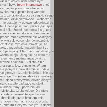
 wielu młodych ludzi naturalnym
skusji bywa
forum internetowe
choć
okazuje, że prawdziwa obecność
owieka ma zupełnie inną wartość.
żyć, że biblioteka uczy czegoś, czego
brakuje, czyli cierpliwości. Wchodząc
, nie dostajemy gotowej odpowiedzi po
ła. Trzeba poszukać, przeczytać spis
wnać kilka źródeł, zastanowić się, czy
a rzeczywiście odpowiada na nasze
n proces może wydawać się wolniejszy
ie w wyszukiwarce, ale równocześnie
dzielność myślenia. Pokazuje, że
awsze przychodzi natychmiast i że
cić jej uwagę. Dla dzieci i młodzieży to
ważna lekcja. Uczą się, że tekst ma
e argumenty można analizować, a
ontować z faktami. Biblioteka nie
proszenia, lecz skupienie. W tym
 się jednym z niewielu miejsc, gdzie
yć głębsze rozumienie świata. Nie bez
zostaje również estetyka i atmosfera.
ru, cisza przerywana jedynie cichym
rtek, światło padające na stoliki,
układane tomy i poczucie ładu
 biblioteka działa kojąco. Dla wielu
 przestrzeń niemal terapeutyczna.
chronić się przed hałasem dnia,
chaosu informacji i odczuć prostą
 z kontaktu z czymś trwałym. Książka