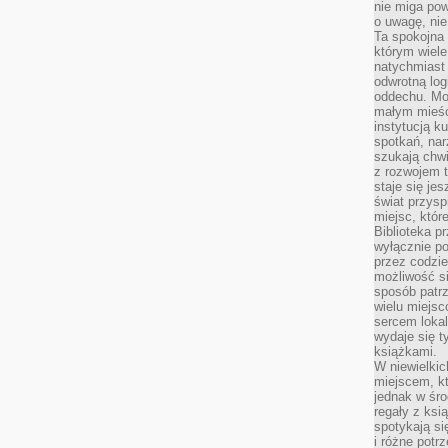
nie miga po
o uwagę, nie
Ta spokojna 
którym wiele
natychmiast 
odwrotną log
oddechu. Moż
małym mieśc
instytucją k
spotkań, nar
szukają chwi
z rozwojem t
staje się je
świat przysp
miejsc, któ
Biblioteka p
wyłącznie po
przez codzi
możliwość si
sposób patrz
wielu miejsc
sercem lokal
wydaje się 
książkami.
W niewielkic
miejscem, kt
jednak w śro
regały z ksi
spotykają si
i różne potr