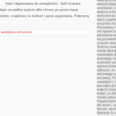
należącym do
treści dopasowane do umiejętności. Jeśli szukasz
właśnie dlat
możliwość za
ijaż na wielkie wyjście albo chcesz po prostu lepiej
wejścia w ko
skrócona do 
rodzie, znajdziesz tu konkret i jasne wyjaśnienia. Polecamy
nieco zwalni
wszystko tr
Pracownicy b
nie ogranicz
 NARZĘDZIA I APLIKACJE
pilnowania t
się przewodn
czasem wręc
Starsza osob
chwilę dłuże
materiałów d
dowiaduje się
rozbudzić pr
wybiera kolo
odkrywa, że 
domowego ry
ani presji.
zasadach i z
początku pr
małych miej
widać, że bi
chodzi jedyni
Organizowane
dla dzieci, z
historii, wy
Niekiedy to 