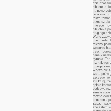
dziś czasem
biblioteka, k
na nowe pot
regałami i r
także temat
przecież dla
miejscem dy
biblioteka p
drugiego czł
Warto zauwa
dziś bardzo 
między półki
wpisaniu has
treści, poró
dana książk
pytania. Te
niż kliknięc
rozwija samo
wiedza nie z
warto poświę
szczególnie 
strukturę, ż
opinie konfr
podsuwa roz
sensie staje
można ćwicz
znaczenia po
Zapach papie
szelestem ka
starannie po