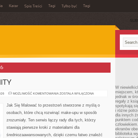
ia
Katar
Tagi
Tagi
Spis Treści
Tylko być
SUB
26
ITY
W niewielkic
miejscem, kt
KOSMETYCZNE
026
MOŻLIWOŚĆ KOMENTOWANIA
ZOSTAŁA WYŁĄCZONA
jednak w śro
MITY
regały z ksi
Jak Się Malować to przestrzeń stworzone z myślą o
spotykają si
i różne potr
osobach, które chcą rozwinąć make-upu w sposób
dla innych ź
punktem cod
zrozumiały. Ten serwis łączy rady dla tych, którzy
człowiekiem.
stawiają pierwsze kroki z materiałami dla
ekranów obe
biblioteka 
średniozaawansowanych, dzięki czemu łatwo znaleźć