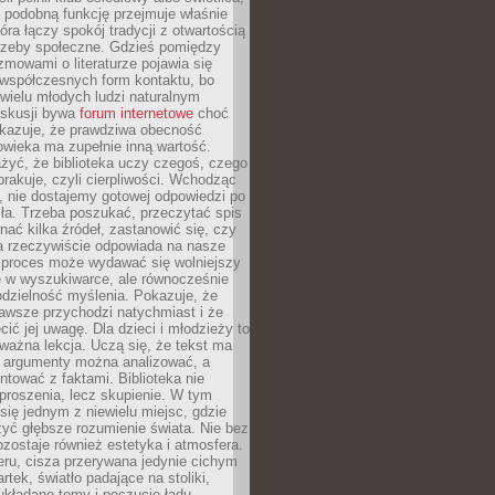
 podobną funkcję przejmuje właśnie
tóra łączy spokój tradycji z otwartością
rzeby społeczne. Gdzieś pomiędzy
ozmowami o literaturze pojawia się
 współczesnych form kontaktu, bo
 wielu młodych ludzi naturalnym
skusji bywa
forum internetowe
choć
okazuje, że prawdziwa obecność
owieka ma zupełnie inną wartość.
żyć, że biblioteka uczy czegoś, czego
brakuje, czyli cierpliwości. Wchodząc
, nie dostajemy gotowej odpowiedzi po
ła. Trzeba poszukać, przeczytać spis
wnać kilka źródeł, zastanowić się, czy
a rzeczywiście odpowiada na nasze
n proces może wydawać się wolniejszy
ie w wyszukiwarce, ale równocześnie
dzielność myślenia. Pokazuje, że
awsze przychodzi natychmiast i że
cić jej uwagę. Dla dzieci i młodzieży to
ważna lekcja. Uczą się, że tekst ma
e argumenty można analizować, a
ontować z faktami. Biblioteka nie
proszenia, lecz skupienie. W tym
 się jednym z niewielu miejsc, gdzie
yć głębsze rozumienie świata. Nie bez
zostaje również estetyka i atmosfera.
ru, cisza przerywana jedynie cichym
rtek, światło padające na stoliki,
układane tomy i poczucie ładu