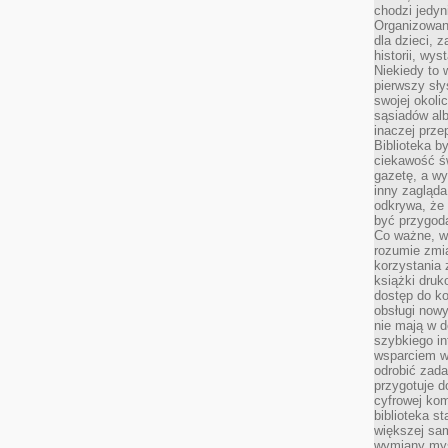
chodzi jedyni
Organizowane
dla dzieci, z
historii, wy
Niekiedy to 
pierwszy sł
swojej okoli
sąsiadów al
inaczej prz
Biblioteka b
ciekawość św
gazetę, a wy
inny zagląd
odkrywa, że 
być przygodą
Co ważne, ws
rozumie zmi
korzystania z
książki druk
dostęp do k
obsługi nowy
nie mają w 
szybkiego in
wsparciem w
odrobić zad
przygotuje d
cyfrowej kom
biblioteka s
większej sam
wymiany myśl