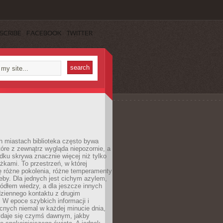
SCRIBE
FACEBOOK
TWITTER
h miastach biblioteka często bywa
óre z zewnątrz wygląda niepozornie, a
dku skrywa znacznie więcej niż tylko
ążkami. To przestrzeń, w której
ę różne pokolenia, różne temperamenty
zeby. Dla jednych jest cichym azylem,
ródłem wiedzy, a dla jeszcze innych
ziennego kontaktu z drugim
 W epoce szybkich informacji i
cnych niemal w każdej minucie dnia,
wydaje się czymś dawnym, jakby