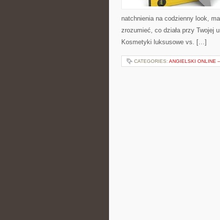
natchnienia na codzienny look, mak
zrozumieć, co działa przy Twojej u
Kosmetyki luksusowe vs. […]
CATEGORIES:
ANGIELSKI ONLINE –