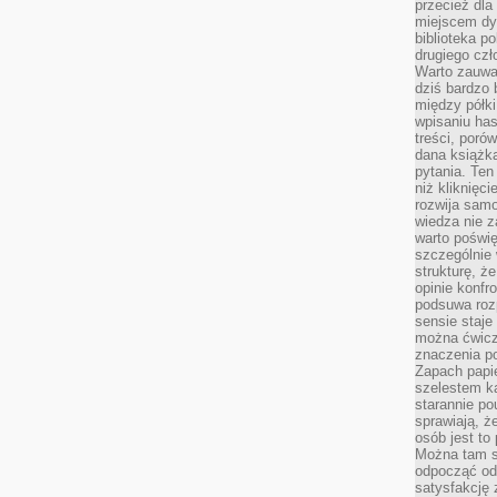
przecież dla
miejscem dy
biblioteka p
drugiego czł
Warto zauwa
dziś bardzo 
między półki
wpisaniu has
treści, poró
dana książk
pytania. Te
niż kliknięc
rozwija samo
wiedza nie z
warto poświę
szczególnie 
strukturę, ż
opinie konfr
podsuwa roz
sensie staje
można ćwicz
znaczenia po
Zapach papie
szelestem ka
starannie po
sprawiają, że
osób jest to
Można tam s
odpocząć od 
satysfakcję