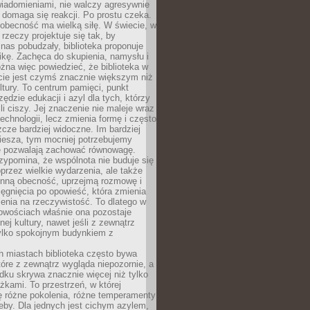
wiadomieniami, nie walczy agresywnie
 domaga się reakcji. Po prostu czeka.
obecność ma wielką siłę. W świecie, w
 rzeczy projektuje się tak, by
nas pobudzały, biblioteka proponuje
ikę. Zachęca do skupienia, namysłu i
na więc powiedzieć, że biblioteka w
ie jest czymś znacznie większym niż
ultury. To centrum pamięci, punkt
zędzie edukacji i azyl dla tych, którzy
li ciszy. Jej znaczenie nie maleje wraz
echnologii, lecz zmienia formę i często
szcze bardziej widoczne. Im bardziej
iesza, tym mocniej potrzebujemy
re pozwalają zachować równowagę.
rzypomina, że wspólnota nie buduje się
przez wielkie wydarzenia, ale także
enną obecność, uprzejmą rozmowę i
ęgnięcia po opowieść, która zmienia
enia na rzeczywistość. To dlatego w
owościach właśnie ona pozostaje
nej kultury, nawet jeśli z zewnątrz
tylko spokojnym budynkiem z
h miastach biblioteka często bywa
óre z zewnątrz wygląda niepozornie, a
dku skrywa znacznie więcej niż tylko
ążkami. To przestrzeń, w której
ę różne pokolenia, różne temperamenty
zeby. Dla jednych jest cichym azylem,