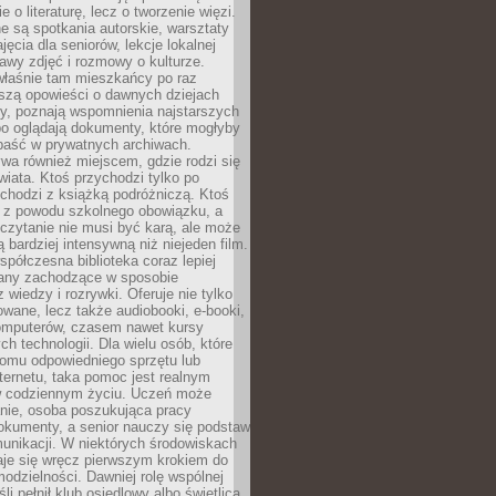
e o literaturę, lecz o tworzenie więzi.
 są spotkania autorskie, warsztaty
ajęcia dla seniorów, lekcje lokalnej
stawy zdjęć i rozmowy o kulturze.
właśnie tam mieszkańcy po raz
yszą opowieści o dawnych dziejach
cy, poznają wspomnienia najstarszych
bo oglądają dokumenty, które mogłyby
epaść w prywatnych archiwach.
ywa również miejscem, gdzie rodzi się
iata. Ktoś przychodzi tylko po
chodzi z książką podróżniczą. Ktoś
a z powodu szkolnego obowiązku, a
czytanie nie musi być karą, ale może
 bardziej intensywną niż niejeden film.
półczesna biblioteka coraz lepiej
any zachodzące w sposobie
 wiedzy i rozrywki. Oferuje nie tylko
owane, lecz także audiobooki, e-booki,
omputerów, czasem nawet kursy
ch technologii. Dla wielu osób, które
domu odpowiedniego sprzętu lub
ternetu, taka pomoc jest realnym
 codziennym życiu. Uczeń może
anie, osoba poszukująca pracy
okumenty, a senior nauczy się podstaw
unikacji. W niektórych środowiskach
taje się wręcz pierwszym krokiem do
odzielności. Dawniej rolę wspólnej
i pełnił klub osiedlowy albo świetlica,