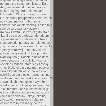
 spokojniejszego świata. A jednak
ego staje się coraz cenniejsza. Daje
trzymania się, skupienia uwagi i
ntakt z myślą, która nie została
kilku zdań. W takim miejscu czas
a, a człowiek przypomina sobie, że nie
zeba konsumować natychmiast.
ibliotek doskonale wiedzą, że ich rola
a się do wydawania książek i
erminów zwrotu. Bardzo często stają
ikami po świecie wiedzy, doradcami, a
z powiernikami codziennych trosk.
a przychodzi po powieść, ale zostaje
j, by zamienić kilka słów. Uczeń szuka
o pracy domowej, lecz przy okazji
, że istnieją książki, które potrafią
awdziwą pasję. Rodzic z dzieckiem
rowe opowieści, a po kilku wizytach
wspólne czytanie stało się częścią
tmu. Biblioteka nie narzuca pośpiechu
 Pozwala każdemu wejść na własnych
naleźć coś dla siebie, nawet jeśli na
zyszło się tam bez większego planu. W
scowościach szczególnie wyraźnie
blioteka pełni funkcję społeczną. Nie
e o literaturę, lecz o tworzenie więzi.
 są spotkania autorskie, warsztaty
ajęcia dla seniorów, lekcje lokalnej
stawy zdjęć i rozmowy o kulturze.
właśnie tam mieszkańcy po raz