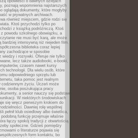
yszą opowieści o dawnych dziejach
cy, poznają wspomnienia najstarszych
bo oglądają dokumenty, które mogłyby
epaść w prywatnych archiwach.
ywa również miejscem, gdzie rodzi się
iata. Ktoś przychodzi tylko po
chodzi z książką podróżniczą. Ktoś
a z powodu szkolnego obowiązku, a
czytanie nie musi być karą, ale może
 bardziej intensywną niż niejeden film.
półczesna biblioteka coraz lepiej
any zachodzące w sposobie
 wiedzy i rozrywki. Oferuje nie tylko
owane, lecz także audiobooki, e-booki,
omputerów, czasem nawet kursy
ch technologii. Dla wielu osób, które
domu odpowiedniego sprzętu lub
ternetu, taka pomoc jest realnym
 codziennym życiu. Uczeń może
anie, osoba poszukująca pracy
okumenty, a senior nauczy się podstaw
unikacji. W niektórych środowiskach
taje się wręcz pierwszym krokiem do
odzielności. Dawniej rolę wspólnej
i pełnił klub osiedlowy albo świetlica,
 podobną funkcję przejmuje właśnie
tóra łączy spokój tradycji z otwartością
rzeby społeczne. Gdzieś pomiędzy
ozmowami o literaturze pojawia się
 współczesnych form kontaktu, bo