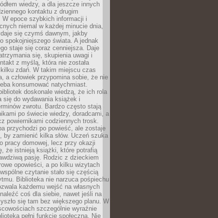
ródłem wiedzy, a dla jeszcze innych
ziennego kontaktu z drugim
 W epoce szybkich informacji i
cnych niemal w każdej minucie dnia,
wydaje się czymś dawnym, jakby
 spokojniejszego świata. A jednak
ego staje się coraz cenniejsza. Daje
trzymania się, skupienia uwagi i
ntakt z myślą, która nie została
kilku zdań. W takim miejscu czas
a, a człowiek przypomina sobie, że nie
zeba konsumować natychmiast.
ibliotek doskonale wiedzą, że ich rola
a się do wydawania książek i
erminów zwrotu. Bardzo często stają
ikami po świecie wiedzy, doradcami, a
z powiernikami codziennych trosk.
a przychodzi po powieść, ale zostaje
j, by zamienić kilka słów. Uczeń szuka
o pracy domowej, lecz przy okazji
, że istnieją książki, które potrafią
awdziwą pasję. Rodzic z dzieckiem
rowe opowieści, a po kilku wizytach
wspólne czytanie stało się częścią
tmu. Biblioteka nie narzuca pośpiechu
 Pozwala każdemu wejść na własnych
naleźć coś dla siebie, nawet jeśli na
zyszło się tam bez większego planu. W
scowościach szczególnie wyraźnie
blioteka pełni funkcję społeczną. Nie