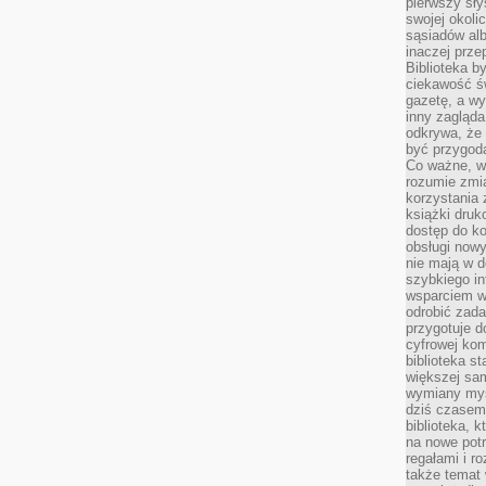
pierwszy sł
swojej okoli
sąsiadów al
inaczej prz
Biblioteka b
ciekawość św
gazetę, a wy
inny zagląd
odkrywa, że 
być przygodą
Co ważne, ws
rozumie zmi
korzystania z
książki druk
dostęp do k
obsługi nowy
nie mają w 
szybkiego in
wsparciem w
odrobić zad
przygotuje d
cyfrowej kom
biblioteka s
większej sam
wymiany myśl
dziś czasem
biblioteka, k
na nowe pot
regałami i r
także temat