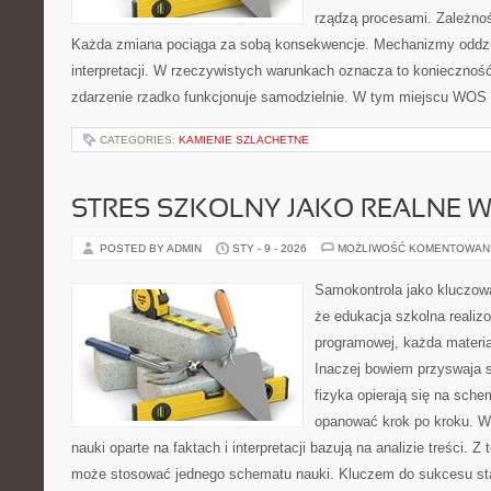
rządzą procesami. Zależno
Każda zmiana pociąga za sobą konsekwencje. Mechanizmy oddzi
interpretacji. W rzeczywistych warunkach oznacza to konieczność
zdarzenie rzadko funkcjonuje samodzielnie. W tym miejscu WOS k
CATEGORIES:
KAMIENIE SZLACHETNE
STRES SZKOLNY JAKO REALNE 
POSTED BY ADMIN
STY - 9 - 2026
MOŻLIWOŚĆ KOMENTOWAN
Samokontrola jako kluczow
że edukacja szkolna realiz
programowej, każda materi
Inaczej bowiem przyswaja s
fizyka opierają się na sche
opanować krok po kroku. W 
nauki oparte na faktach i interpretacji bazują na analizie treści. 
może stosować jednego schematu nauki. Kluczem do sukcesu st