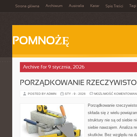
Archiwum
Australia
Katar
Tagi
Strona główna
Spis Treści
POMNOŻĘ
Archive for 9 stycznia, 2026
PORZĄDKOWANIE RZECZYWISTO
POSTED BY ADMIN
STY - 9 - 2026
MOŻLIWOŚĆ KOMENTOWAN
Porządkowanie rzeczywisto
składa się z wielu powiąza
struktury nie są od siebie 
siebie nawzajem. Analiza re
skutków. Bez względu na d