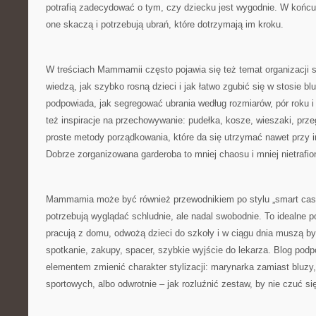
potrafią zadecydować o tym, czy dziecku jest wygodnie. W końcu 
one skaczą i potrzebują ubrań, które dotrzymają im kroku.
W treściach Mammamii często pojawia się też temat organizacji sz
wiedzą, jak szybko rosną dzieci i jak łatwo zgubić się w stosie bl
podpowiada, jak segregować ubrania według rozmiarów, pór roku i
też inspiracje na przechowywanie: pudełka, kosze, wieszaki, prze
proste metody porządkowania, które da się utrzymać nawet przy 
Dobrze zorganizowana garderoba to mniej chaosu i mniej nietrafi
Mammamia może być również przewodnikiem po stylu „smart casua
potrzebują wyglądać schludnie, ale nadal swobodnie. To idealne po
pracują z domu, odwożą dzieci do szkoły i w ciągu dnia muszą by
spotkanie, zakupy, spacer, szybkie wyjście do lekarza. Blog pod
elementem zmienić charakter stylizacji: marynarka zamiast bluzy
sportowych, albo odwrotnie – jak rozluźnić zestaw, by nie czuć s