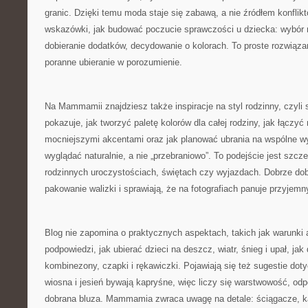
granic. Dzięki temu moda staje się zabawą, a nie źródłem konflikt
wskazówki, jak budować poczucie sprawczości u dziecka: wybó
dobieranie dodatków, decydowanie o kolorach. To proste rozwiąza
poranne ubieranie w porozumienie.
Na Mammamii znajdziesz także inspiracje na styl rodzinny, czyli
pokazuje, jak tworzyć paletę kolorów dla całej rodziny, jak łączyć
mocniejszymi akcentami oraz jak planować ubrania na wspólne wyj
wyglądać naturalnie, a nie „przebraniowo”. To podejście jest szc
rodzinnych uroczystościach, świętach czy wyjazdach. Dobrze dobr
pakowanie walizki i sprawiają, że na fotografiach panuje przyjemn
Blog nie zapomina o praktycznych aspektach, takich jak warunki
podpowiedzi, jak ubierać dzieci na deszcz, wiatr, śnieg i upał, jak 
kombinezony, czapki i rękawiczki. Pojawiają się też sugestie doty
wiosna i jesień bywają kapryśne, więc liczy się warstwowość, odp
dobrana bluza. Mammamia zwraca uwagę na detale: ściągacze, ka