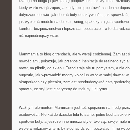
Dlatego na blogu pojawiają się podpowiedzi, jak wybierać rozmiary „
kiedy warto wziąć zapas, a kiedy lepiej postawić na idealne dopa
dotyczące obuwia: jak dobrać buty do aktywności, jak sprawdzić, 
jak wybierać modele na deszcz, śnieg, upał czy zajęcia sportowe
komfort, bezpieczeństwo i lepsze samopoczucie – a to dla rodzic
niż najmodniejszy wzór.
Mammamia to blog o trendach, ale w wersji codziennej. Zamiast 
nowościami, pokazuje, jak przenosić inspiracje do realnego życia
rower, na piknik, do sklepu. Trend staje się tu pomysłem, a nie
sugestie, jak wprowadzić modny kolor lub wzór w małej dawce: w
skarpetkach czy plecaku, zamiast przebudowywać całą garderobę
sprawia, że styl jest elastyczny do rodziny i jej rytmu.
Ważnym elementem Mammamii jest też spojrzenie na modę przez
osobowości. Nie każde dziecko lubi to samo: jedno kocha sukienki i
sportowe buty, a jeszcze inne miesza style, tworząc swoje małe
wspiera rodziców w tym, by słuchać dzieci i pozwalać im na wyb