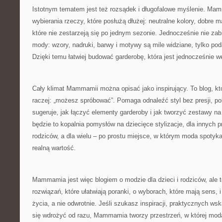
Istotnym tematem jest też rozsądek i długofalowe myślenie. M
wybierania rzeczy, które posłużą dłużej: neutralne kolory, dobre ma
które nie zestarzeją się po jednym sezonie. Jednocześnie nie zabi
mody: wzory, nadruki, barwy i motywy są mile widziane, tylko p
Dzięki temu łatwiej budować garderobę, która jest jednocześnie we
Cały klimat Mammamii można opisać jako inspirujący. To blog, któ
raczej: „możesz spróbować”. Pomaga odnaleźć styl bez presji, po
sugeruje, jak łączyć elementy garderoby i jak tworzyć zestawy na
będzie to kopalnia pomysłów na dziecięce stylizacje, dla innych
rodziców, a dla wielu – po prostu miejsce, w którym moda spotyka
realną wartość.
Mammamia jest więc blogiem o modzie dla dzieci i rodziców, ale 
rozwiązań, które ułatwiają poranki, o wyborach, które mają sens, i
życia, a nie odwrotnie. Jeśli szukasz inspiracji, praktycznych w
się wdrożyć od razu, Mammamia tworzy przestrzeń, w której moda 