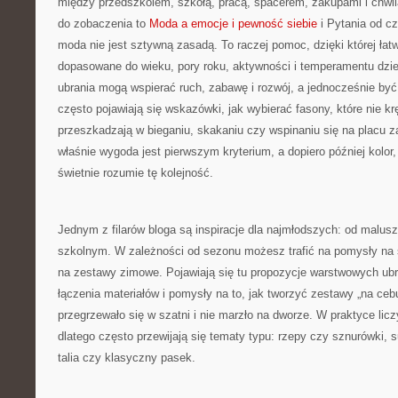
między przedszkolem, szkołą, pracą, spacerem, zakupami i chwilą 
do zobaczenia to
Moda a emocje i pewność siebie
i Pytania od c
moda nie jest sztywną zasadą. To raczej pomoc, dzięki której łat
dopasowane do wieku, pory roku, aktywności i temperamentu dzie
ubrania mogą wspierać ruch, zabawę i rozwój, a jednocześnie by
często pojawiają się wskazówki, jak wybierać fasony, które nie krę
przeszkadzają w bieganiu, skakaniu czy wspinaniu się na placu za
właśnie wygoda jest pierwszym kryterium, a dopiero później kolor
świetnie rozumie tę kolejność.
Jednym z filarów bloga są inspiracje dla najmłodszych: od malus
szkolnym. W zależności od sezonu możesz trafić na pomysły na s
na zestawy zimowe. Pojawiają się tu propozycje warstwowych ub
łączenia materiałów i pomysły na to, jak tworzyć zestawy „na ceb
przegrzewało się w szatni i nie marzło na dworze. W praktyce licz
dlatego często przewijają się tematy typu: rzepy czy sznurówki, 
talia czy klasyczny pasek.