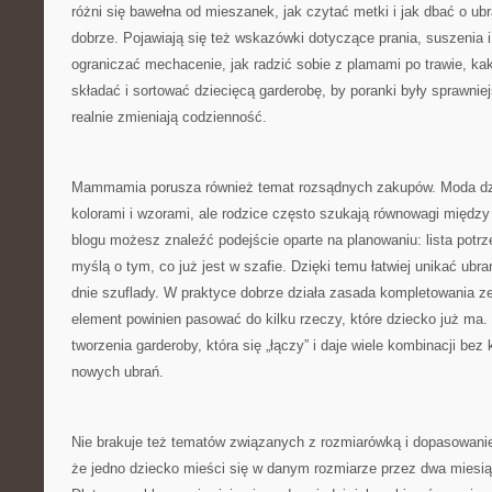
różni się bawełna od mieszanek, jak czytać metki i jak dbać o ubr
dobrze. Pojawiają się też wskazówki dotyczące prania, suszenia 
ograniczać mechacenie, jak radzić sobie z plamami po trawie, ka
składać i sortować dziecięcą garderobę, by poranki były sprawniej
realnie zmieniają codzienność.
Mammamia porusza również temat rozsądnych zakupów. Moda dzie
kolorami i wzorami, ale rodzice często szukają równowagi międ
blogu możesz znaleźć podejście oparte na planowaniu: lista potrze
myślą o tym, co już jest w szafie. Dzięki temu łatwiej unikać ubrań
dnie szuflady. W praktyce dobrze działa zasada kompletowania 
element powinien pasować do kilku rzeczy, które dziecko już ma
tworzenia garderoby, która się „łączy” i daje wiele kombinacji bez
nowych ubrań.
Nie brakuje też tematów związanych z rozmiarówką i dopasowani
że jedno dziecko mieści się w danym rozmiarze przez dwa miesiąc