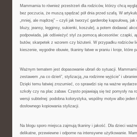
Mammamia to również przestrzeń dla rodziców, którzy chcą wygląd
bez poczucia, że muszą spędzać pół dnia przed szafą. W artykuł
„mniej, ale mądrzej” – czyli jak tworzyć garderobę kapsułową, jak d
bluzy, jeansy, legginsy, sukienki, koszule), a potem dodawać akcen
podpowiada, jak odświeżyć styl za pomocą akcesoriów: czapki, ap
butów, skarpetek z wzorem czy biżuterii. W przypadku rodziców l
kieszenie, wygodne obuwie, tkaniny łatwe w praniu i kroje, które p
Ważnym tematem jest dopasowanie ubrań do sytuacji. Mammamia
zestawem „na co dzień”, stylizacją „na rodzinne wyjście” i ubrani
Dzięki temu łatwiej zrozumieć, co sprawdzi się na ważne wydarzen
szkoły czy na plac zabaw. Często pojawiają się też pomysły na 
wersji subtelnej: podobna kolorystyka, wspólny motyw albo jeden 
dosłownego kopiowania stylizacji.
Na blogu sporo miejsca zajmują tkaniny i jakość. Dla dzieci ważne
delikatne, przewiewne i odporne na intensywne użytkowanie. M