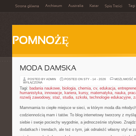
Archiwum
Australia
Katar
Tagi
Strona główna
Spis Treści
POMNOŻĘ
MODA DAMSKA
POSTED BY ADMIN
POSTED ON STY - 14 - 2026
MOŻLIWOŚĆ 
WYŁĄCZONA
Tagi:
badania naukowe
,
biologia
,
chemia
,
cv
,
edukacja
,
entreprene
humanistyka
,
innowacje
,
kariera
,
kursy
,
matematyka
,
nauka
,
prac
rozwój zawodowy
,
staż
,
studia
,
szkoła
,
technologie edukacyjne
,
z
Mammamia to ciepłe miejsce w sieci, w którym moda dla młodyc
codziennością mam i tatów. To blog internetowy tworzony z myślą
siebie i swoje pociechy wygodnie, a jednocześnie stylowo. Znajdzi
dodatkach i trendach, ale też o tym, jak odnaleźć własny styl w z