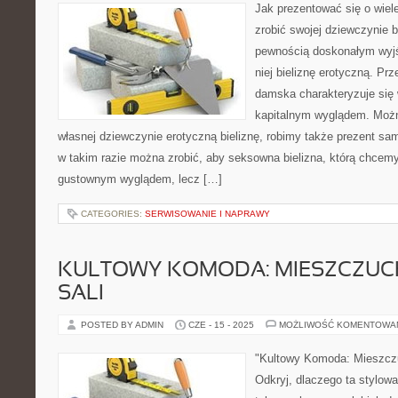
Jak prezentować się o wiele
zrobić swojej dziewczynie b
pewnością doskonałym wyjśc
niej bieliznę erotyczną. Prz
damska charakteryzuje się
kapitalnym wyglądem. Możn
własnej dziewczynie erotyczną bieliznę, robimy także prezent sa
w takim razie można zrobić, aby seksowna bielizna, którą chcem
gustownym wyglądem, lecz […]
CATEGORIES:
SERWISOWANIE I NAPRAWY
KULTOWY KOMODA: MIESZCZUCH
SALI
POSTED BY ADMIN
CZE - 15 - 2025
MOŻLIWOŚĆ KOMENTOWA
"Kultowy Komoda: Mieszczu
Odkryj, dlaczego ta stylow