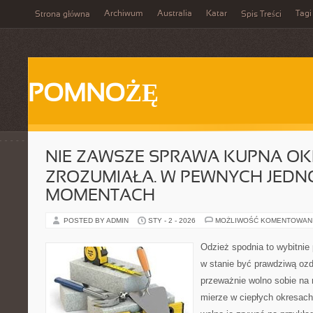
Archiwum
Australia
Katar
Tagi
Strona główna
Spis Treści
POMNOŻĘ
NIE ZAWSZE SPRAWA KUPNA OKR
ZROZUMIAŁA. W PEWNYCH JED
MOMENTACH
POSTED BY ADMIN
STY - 2 - 2026
MOŻLIWOŚĆ KOMENTOWAN
Odzież spodnia to wybitnie
w stanie być prawdziwą oz
przeważnie wolno sobie na 
mierze w ciepłych okresach