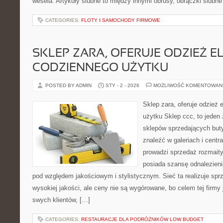
wesela. Artykuły ślubne to między innymi obrusy, obrączki ślub
CATEGORIES:
FLOTY I SAMOCHODY FIRMOWE
SKLEP ZARA, OFERUJE ODZIEŻ E
CODZIENNEGO UŻYTKU
POSTED BY ADMIN
STY - 2 - 2026
MOŻLIWOŚĆ KOMENTOWAN
Sklep zara, oferuje odzież 
użytku Sklep ccc, to jeden 
sklepów sprzedających buty
znaleźć w galeriach i cent
prowadzi sprzedaż rozmaity
posiada szansę odnalezieni
pod względem jakościowym i stylistycznym. Sieć ta realizuje sp
wysokiej jakości, ale ceny nie są wygórowane, bo celem tej firmy j
swych klientów, […]
CATEGORIES:
RESTAURACJE DLA PODRÓŻNIKÓW LOW BUDGET