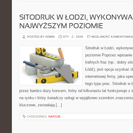
SITODRUK W ŁODZI, WYKONYWA
NAJWYŻSZYM POZIOMIE
POSTED BY ADMIN
STY - 2 - 2026
MOŻLIWOŚĆ KOMENTOWAN
Sitodruk w Łodzi, wykonyw
poziomie Poprzez wpisanie 
trafnych fraz (np.: dobry s
Łódź), jest opcja uzyskać 
internetowej firmy, jaka sp
tego typu prac. Sitodruk w 
przez bardzo duży koncern, który od kilkunastu lat funkcjonuje
na rynku i który świadczy usługi w wyjątkowo szerokim znaczeniu
kluczowe, zezwalają […]
CATEGORIES:
NAPOJE