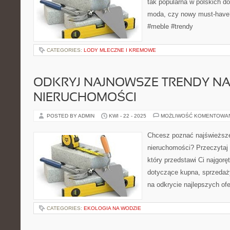
tak popularna w polskich d
moda, czy nowy must-have
#meble #trendy
CATEGORIES:
LODY MLECZNE I KREMOWE
ODKRYJ NAJNOWSZE TRENDY N
NIERUCHOMOŚCI
POSTED BY ADMIN
KWI - 22 - 2025
MOŻLIWOŚĆ KOMENTOWA
Chcesz poznać najświeższe
nieruchomości? Przeczytaj 
który przedstawi Ci najgoręt
dotyczące kupna, sprzedaży
na odkrycie najlepszych ofe
CATEGORIES:
EKOLOGIA NA WODZIE