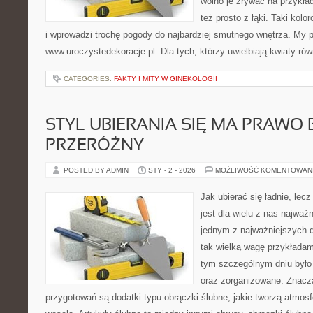
wolno je zrywać na przykła
też prosto z łąki. Taki kol
i wprowadzi trochę pogody do najbardziej smutnego wnętrza. My 
www.uroczystedekoracje.pl. Dla tych, którzy uwielbiają kwiaty ró
CATEGORIES:
FAKTY I MITY W GINEKOLOGII
STYL UBIERANIA SIĘ MA PRAWO
PRZERÓŻNY
POSTED BY ADMIN
STY - 2 - 2026
MOŻLIWOŚĆ KOMENTOWAN
Jak ubierać się ładnie, lec
jest dla wielu z nas najważ
jednym z najważniejszych d
tak wielką wagę przykłada
tym szczególnym dniu było
oraz zorganizowane. Znac
przygotowań są dodatki typu obrączki ślubne, jakie tworzą atmosf