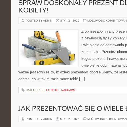
SPRAW DOSKONAŁY PREZENT D
KOBIETY!
POSTED BY ADMIN
STY - 2 - 2026
MOŻLIWOŚĆ KOMENTOWAN
Zrób niezapomniany prezent 
z pewnością łączy kobiety 
uwielbienie do dostawania 
zrozumiałe. Przecież chcem
kogoś prezent. I nawet nie
uwielbienie dóbr materialny
ważne jest również to, iż dzięki prezentowi dobrze wiemy, że jes
dobrze, co w takim razie może robić […]
CATEGORIES:
USTERKI I NAPRAWY
JAK PREZENTOWAĆ SIĘ O WIELE 
POSTED BY ADMIN
STY - 2 - 2026
MOŻLIWOŚĆ KOMENTOWAN