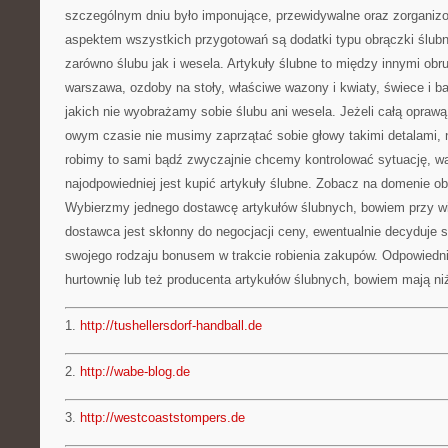
szczególnym dniu było imponujące, przewidywalne oraz zorgani
aspektem wszystkich przygotowań są dodatki typu obrączki ślubn
zarówno ślubu jak i wesela. Artykuły ślubne to między innymi obr
warszawa, ozdoby na stoły, właściwe wazony i kwiaty, świece i ba
jakich nie wyobrażamy sobie ślubu ani wesela. Jeżeli całą oprawą
owym czasie nie musimy zaprzątać sobie głowy takimi detalami, ni
robimy to sami bądź zwyczajnie chcemy kontrolować sytuację, war
najodpowiedniej jest kupić artykuły ślubne. Zobacz na domenie ob
Wybierzmy jednego dostawcę artykułów ślubnych, bowiem przy 
dostawca jest skłonny do negocjacji ceny, ewentualnie decyduje si
swojego rodzaju bonusem w trakcie robienia zakupów. Odpowiedni
hurtownię lub też producenta artykułów ślubnych, bowiem mają n
1.
http://tushellersdorf-handball.de
2.
http://wabe-blog.de
3.
http://westcoaststompers.de