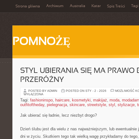
Archiwum
Australia
Katar
Tagi
Strona główna
Spis Treści
POMNOŻĘ
STYL UBIERANIA SIĘ MA PRAWO
PRZERÓŻNY
POSTED BY ADMIN
POSTED ON STY - 2 - 2026
MOŻLIWOŚĆ K
WYŁĄCZONA
Tagi:
fashioninspo
,
haircare
,
kosmetyki
,
makijaż
,
moda
,
modadam
outfitoftheday
,
pielegnacja
,
skincare
,
streetstyle
,
styl
,
stylizacje
,
t
Jak ubierać się ładnie, lecz niezbyt drogo?
Dzień ślubu jest dla wielu z nas najważniejszym, lub ewentualnie
dni w życiu. Skutkiem tego tak wielką wagę przykładamy do tego