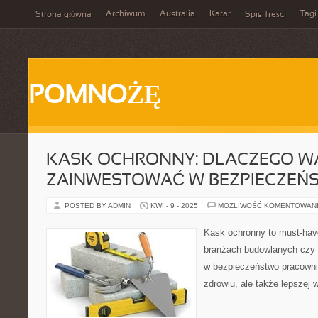
Archiwum
Australia
Katar
Tagi
Strona główna
Spis Treści
POMNOŻĘ
KASK OCHRONNY: DLACZEGO W
ZAINWESTOWAĆ W BEZPIECZEŃ
POSTED BY ADMIN
KWI - 9 - 2025
MOŻLIWOŚĆ KOMENTOWAN
Kask ochronny to must-hav
branżach budowlanych czy 
w bezpieczeństwo pracowni
zdrowiu, ale także lepszej w