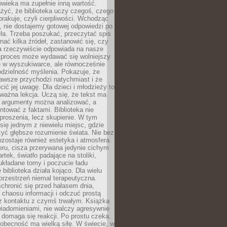
owieka ma zupełnie inną wartość.
żyć, że biblioteka uczy czegoś, czego
brakuje, czyli cierpliwości. Wchodząc
, nie dostajemy gotowej odpowiedzi po
ła. Trzeba poszukać, przeczytać spis
wnać kilka źródeł, zastanowić się, czy
a rzeczywiście odpowiada na nasze
n proces może wydawać się wolniejszy
ie w wyszukiwarce, ale równocześnie
dzielność myślenia. Pokazuje, że
awsze przychodzi natychmiast i że
cić jej uwagę. Dla dzieci i młodzieży to
ważna lekcja. Uczą się, że tekst ma
e argumenty można analizować, a
ontować z faktami. Biblioteka nie
proszenia, lecz skupienie. W tym
 się jednym z niewielu miejsc, gdzie
yć głębsze rozumienie świata. Nie bez
zostaje również estetyka i atmosfera.
ru, cisza przerywana jedynie cichym
rtek, światło padające na stoliki,
układane tomy i poczucie ładu
 biblioteka działa kojąco. Dla wielu
 przestrzeń niemal terapeutyczna.
chronić się przed hałasem dnia,
chaosu informacji i odczuć prostą
 z kontaktu z czymś trwałym. Książka
wiadomieniami, nie walczy agresywnie
 domaga się reakcji. Po prostu czeka.
obecność ma wielką siłę. W świecie, w