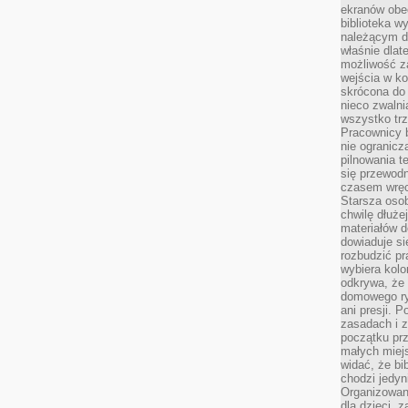
ekranów obe
biblioteka 
należącym do
właśnie dlat
możliwość za
wejścia w ko
skrócona do 
nieco zwalni
wszystko tr
Pracownicy b
nie ogranicz
pilnowania t
się przewodn
czasem wręc
Starsza osob
chwilę dłuże
materiałów d
dowiaduje się
rozbudzić pr
wybiera kolo
odkrywa, że 
domowego ry
ani presji.
zasadach i z
początku pr
małych miej
widać, że bi
chodzi jedyni
Organizowane
dla dzieci, z