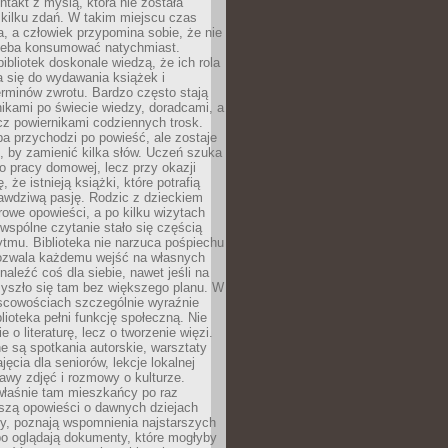
ntakt z myślą, która nie została
kilku zdań. W takim miejscu czas
a, a człowiek przypomina sobie, że nie
zeba konsumować natychmiast.
ibliotek doskonale wiedzą, że ich rola
a się do wydawania książek i
erminów zwrotu. Bardzo często stają
ikami po świecie wiedzy, doradcami, a
z powiernikami codziennych trosk.
a przychodzi po powieść, ale zostaje
j, by zamienić kilka słów. Uczeń szuka
o pracy domowej, lecz przy okazji
, że istnieją książki, które potrafią
awdziwą pasję. Rodzic z dzieckiem
rowe opowieści, a po kilku wizytach
wspólne czytanie stało się częścią
tmu. Biblioteka nie narzuca pośpiechu
 Pozwala każdemu wejść na własnych
naleźć coś dla siebie, nawet jeśli na
zyszło się tam bez większego planu. W
scowościach szczególnie wyraźnie
blioteka pełni funkcję społeczną. Nie
e o literaturę, lecz o tworzenie więzi.
 są spotkania autorskie, warsztaty
ajęcia dla seniorów, lekcje lokalnej
stawy zdjęć i rozmowy o kulturze.
właśnie tam mieszkańcy po raz
yszą opowieści o dawnych dziejach
cy, poznają wspomnienia najstarszych
bo oglądają dokumenty, które mogłyby