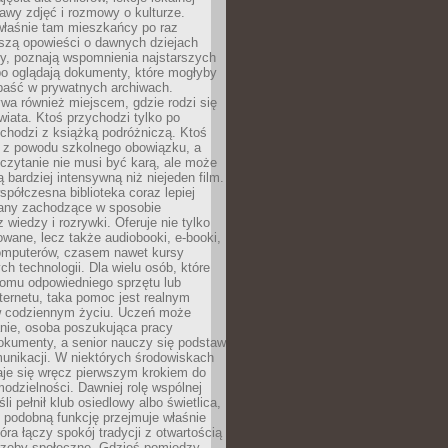
stawy zdjęć i rozmowy o kulturze.
właśnie tam mieszkańcy po raz
yszą opowieści o dawnych dziejach
cy, poznają wspomnienia najstarszych
bo oglądają dokumenty, które mogłyby
epaść w prywatnych archiwach.
ywa również miejscem, gdzie rodzi się
iata. Ktoś przychodzi tylko po
chodzi z książką podróżniczą. Ktoś
a z powodu szkolnego obowiązku, a
czytanie nie musi być karą, ale może
 bardziej intensywną niż niejeden film.
półczesna biblioteka coraz lepiej
any zachodzące w sposobie
 wiedzy i rozrywki. Oferuje nie tylko
owane, lecz także audiobooki, e-booki,
omputerów, czasem nawet kursy
ch technologii. Dla wielu osób, które
domu odpowiedniego sprzętu lub
ternetu, taka pomoc jest realnym
 codziennym życiu. Uczeń może
anie, osoba poszukująca pracy
okumenty, a senior nauczy się podstaw
unikacji. W niektórych środowiskach
taje się wręcz pierwszym krokiem do
odzielności. Dawniej rolę wspólnej
i pełnił klub osiedlowy albo świetlica,
 podobną funkcję przejmuje właśnie
tóra łączy spokój tradycji z otwartością
rzeby społeczne. Gdzieś pomiędzy