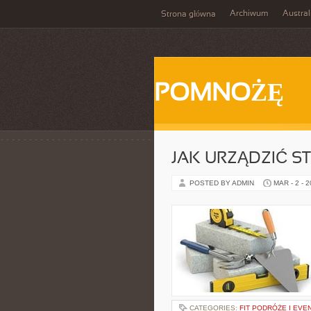
Archiwum
Austral
Strona główna
POMNOŻĘ
JAK URZĄDZIĆ S
POSTED BY ADMIN
MAR - 2 - 
CATEGORIES:
FIT PODRÓŻE I EVE