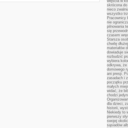
wejścia w ko
skrócona do 
nieco zwalni
wszystko tr
Pracownicy b
nie ogranicz
pilnowania t
się przewodn
czasem wręc
Starsza osob
chwilę dłuże
materiałów d
dowiaduje się
rozbudzić pr
wybiera kolo
odkrywa, że 
domowego ry
ani presji.
zasadach i z
początku pr
małych miej
widać, że bi
chodzi jedyni
Organizowane
dla dzieci, z
historii, wy
Niekiedy to 
pierwszy sł
swojej okoli
sąsiadów al