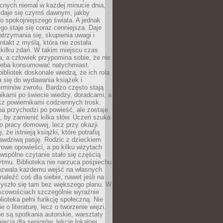
cnych niemal w każdej minucie dnia,
wydaje się czymś dawnym, jakby
 spokojniejszego świata. A jednak
ego staje się coraz cenniejsza. Daje
trzymania się, skupienia uwagi i
ntakt z myślą, która nie została
kilku zdań. W takim miejscu czas
a, a człowiek przypomina sobie, że nie
zeba konsumować natychmiast.
ibliotek doskonale wiedzą, że ich rola
a się do wydawania książek i
erminów zwrotu. Bardzo często stają
ikami po świecie wiedzy, doradcami, a
z powiernikami codziennych trosk.
a przychodzi po powieść, ale zostaje
j, by zamienić kilka słów. Uczeń szuka
o pracy domowej, lecz przy okazji
, że istnieją książki, które potrafią
awdziwą pasję. Rodzic z dzieckiem
rowe opowieści, a po kilku wizytach
wspólne czytanie stało się częścią
tmu. Biblioteka nie narzuca pośpiechu
 Pozwala każdemu wejść na własnych
naleźć coś dla siebie, nawet jeśli na
zyszło się tam bez większego planu. W
scowościach szczególnie wyraźnie
blioteka pełni funkcję społeczną. Nie
e o literaturę, lecz o tworzenie więzi.
 są spotkania autorskie, warsztaty
ajęcia dla seniorów, lekcje lokalnej