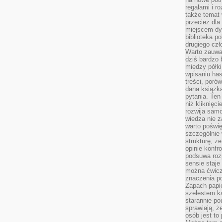
regałami i r
także temat
przecież dla
miejscem dy
biblioteka p
drugiego czł
Warto zauwa
dziś bardzo 
między półki
wpisaniu has
treści, poró
dana książk
pytania. Te
niż kliknięc
rozwija samo
wiedza nie z
warto poświę
szczególnie 
strukturę, ż
opinie konfr
podsuwa roz
sensie staje
można ćwicz
znaczenia po
Zapach papie
szelestem ka
starannie po
sprawiają, że
osób jest to