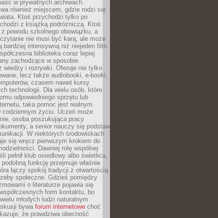
epaść w prywatnych archiwach.
ywa również miejscem, gdzie rodzi się
iata. Ktoś przychodzi tylko po
chodzi z książką podróżniczą. Ktoś
a z powodu szkolnego obowiązku, a
czytanie nie musi być karą, ale może
 bardziej intensywną niż niejeden film.
półczesna biblioteka coraz lepiej
any zachodzące w sposobie
 wiedzy i rozrywki. Oferuje nie tylko
owane, lecz także audiobooki, e-booki,
omputerów, czasem nawet kursy
ch technologii. Dla wielu osób, które
domu odpowiedniego sprzętu lub
ternetu, taka pomoc jest realnym
 codziennym życiu. Uczeń może
anie, osoba poszukująca pracy
okumenty, a senior nauczy się podstaw
unikacji. W niektórych środowiskach
taje się wręcz pierwszym krokiem do
odzielności. Dawniej rolę wspólnej
i pełnił klub osiedlowy albo świetlica,
 podobną funkcję przejmuje właśnie
tóra łączy spokój tradycji z otwartością
rzeby społeczne. Gdzieś pomiędzy
ozmowami o literaturze pojawia się
 współczesnych form kontaktu, bo
 wielu młodych ludzi naturalnym
skusji bywa
forum internetowe
choć
okazuje, że prawdziwa obecność