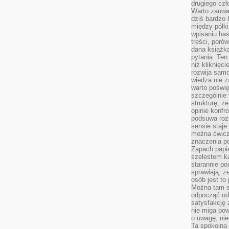
drugiego czł
Warto zauwa
dziś bardzo 
między półki
wpisaniu has
treści, poró
dana książk
pytania. Te
niż kliknięc
rozwija samo
wiedza nie z
warto poświę
szczególnie 
strukturę, ż
opinie konfr
podsuwa roz
sensie staje
można ćwicz
znaczenia po
Zapach papie
szelestem ka
starannie po
sprawiają, że
osób jest to
Można tam s
odpocząć od 
satysfakcję
nie miga po
o uwagę, nie
Ta spokojna 