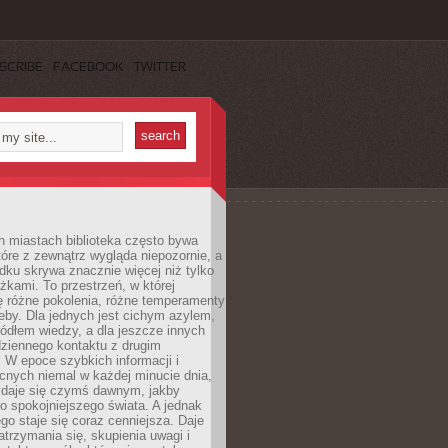
SCRIBE
FACEBOOK
TWITTER
h miastach biblioteka często bywa
óre z zewnątrz wygląda niepozornie, a
dku skrywa znacznie więcej niż tylko
ążkami. To przestrzeń, w której
ę różne pokolenia, różne temperamenty
zeby. Dla jednych jest cichym azylem,
ródłem wiedzy, a dla jeszcze innych
ziennego kontaktu z drugim
 W epoce szybkich informacji i
cnych niemal w każdej minucie dnia,
wydaje się czymś dawnym, jakby
 spokojniejszego świata. A jednak
ego staje się coraz cenniejsza. Daje
trzymania się, skupienia uwagi i