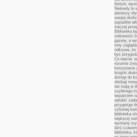
historii, wy
Niekiedy to 
pierwszy sł
swojej okoli
sąsiadów al
inaczej prz
Biblioteka b
ciekawość św
gazetę, a wy
inny zagląd
odkrywa, że 
być przygodą
Co ważne, ws
rozumie zmi
korzystania z
książki druk
dostęp do k
obsługi nowy
nie mają w 
szybkiego in
wsparciem w
odrobić zad
przygotuje d
cyfrowej kom
biblioteka s
większej sam
wymiany myśl
dziś czasem
biblioteka, k
na nowe pot