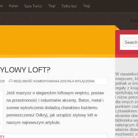
ia
Katar
Tagi
Tagi
Spis Treści
Tylko być
SUB
TYLOWY LOFT?
W niewielkic
miejscem, kt
JAK
2025
MOŻLIWOŚĆ KOMENTOWANIA
ZOSTAŁA WYŁĄCZONA
jednak w śro
URZĄDZIĆ
regały z ksi
STYLOWY
LOFT?
spotykają si
Jeśli marzysz o eleganckim loftowym wnętrzu, postaw
i różne potr
na przestronność i industrialne akcenty. Beton, metal i
dla innych ź
punktem cod
surowe wykończenia dodadzą charakteru każdemu
człowiekiem.
pomieszczeniu! Odkryj, jak urządzić stylowy loft w
ekranów obe
biblioteka 
naszym najnowszym artykule.
należącym do
właśnie dlat
możliwość za
NTY