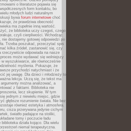
ozmowami o literaturze pojawia się
 współczesnych form kontaktu, bo
 wielu młodych ludzi naturalnym
skusji bywa
forum internetowe
choć
okazuje, że prawdziwa obecność
owieka ma zupełnie inną wartość.
żyć, że biblioteka uczy czegoś, czego
brakuje, czyli cierpliwości. Wchodząc
, nie dostajemy gotowej odpowiedzi po
ła. Trzeba poszukać, przeczytać spis
wnać kilka źródeł, zastanowić się, czy
a rzeczywiście odpowiada na nasze
n proces może wydawać się wolniejszy
ie w wyszukiwarce, ale równocześnie
dzielność myślenia. Pokazuje, że
awsze przychodzi natychmiast i że
cić jej uwagę. Dla dzieci i młodzieży to
ważna lekcja. Uczą się, że tekst ma
e argumenty można analizować, a
ontować z faktami. Biblioteka nie
proszenia, lecz skupienie. W tym
 się jednym z niewielu miejsc, gdzie
yć głębsze rozumienie świata. Nie bez
zostaje również estetyka i atmosfera.
ru, cisza przerywana jedynie cichym
rtek, światło padające na stoliki,
układane tomy i poczucie ładu
 biblioteka działa kojąco. Dla wielu
 przestrzeń niemal terapeutyczna.