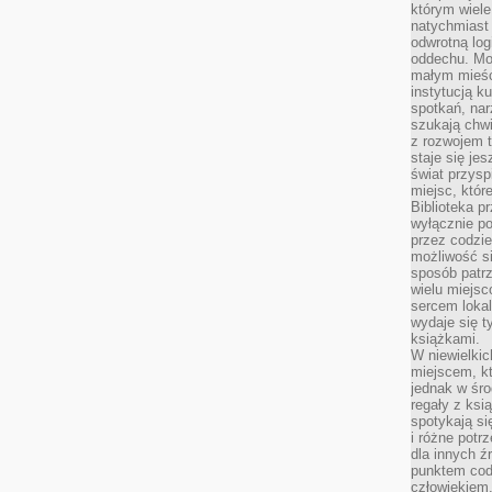
którym wiele
natychmiast 
odwrotną log
oddechu. Moż
małym mieśc
instytucją k
spotkań, nar
szukają chwi
z rozwojem t
staje się je
świat przysp
miejsc, któ
Biblioteka p
wyłącznie po
przez codzi
możliwość si
sposób patrz
wielu miejsc
sercem lokal
wydaje się 
książkami.
W niewielkic
miejscem, kt
jednak w śro
regały z ksi
spotykają si
i różne potr
dla innych ź
punktem cod
człowiekiem.