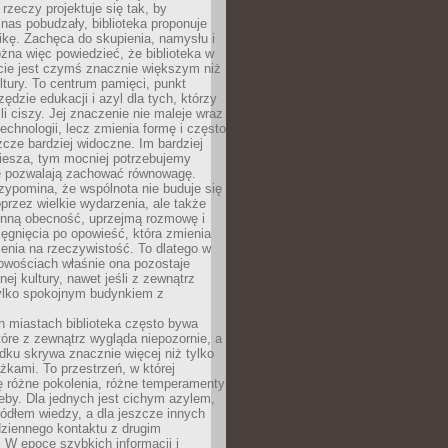
 rzeczy projektuje się tak, by
nas pobudzały, biblioteka proponuje
ikę. Zachęca do skupienia, namysłu i
na więc powiedzieć, że biblioteka w
ie jest czymś znacznie większym niż
ultury. To centrum pamięci, punkt
zędzie edukacji i azyl dla tych, którzy
li ciszy. Jej znaczenie nie maleje wraz
echnologii, lecz zmienia formę i często
szcze bardziej widoczne. Im bardziej
iesza, tym mocniej potrzebujemy
re pozwalają zachować równowagę.
rzypomina, że wspólnota nie buduje się
przez wielkie wydarzenia, ale także
enną obecność, uprzejmą rozmowę i
ęgnięcia po opowieść, która zmienia
enia na rzeczywistość. To dlatego w
owościach właśnie ona pozostaje
nej kultury, nawet jeśli z zewnątrz
tylko spokojnym budynkiem z
h miastach biblioteka często bywa
óre z zewnątrz wygląda niepozornie, a
dku skrywa znacznie więcej niż tylko
ążkami. To przestrzeń, w której
ę różne pokolenia, różne temperamenty
zeby. Dla jednych jest cichym azylem,
ródłem wiedzy, a dla jeszcze innych
ziennego kontaktu z drugim
 W epoce szybkich informacji i