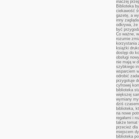
inaczej prz
Biblioteka b
ciekawość św
gazetę, a wy
inny zagląd
odkrywa, że 
być przygodą
Co ważne, ws
rozumie zmi
korzystania z
książki druk
dostęp do k
obsługi nowy
nie mają w 
szybkiego in
wsparciem w
odrobić zad
przygotuje d
cyfrowej kom
biblioteka s
większej sam
wymiany myśl
dziś czasem
biblioteka, k
na nowe pot
regałami i r
także temat
przecież dla
miejscem dy
biblioteka p